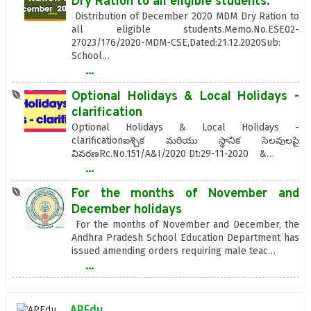
Dry Ration to all eligible students.
Distribution of December 2020 MDM Dry Ration to
all eligible students.Memo.No.ESE02-
27023/176/2020-MDM-CSE,Dated:21.12.2020Sub:
School…
...
Optional Holidays & Local Holidays -
clarification
Optional Holidays & Local Holidays -
clarificationఐశ్చిక మరియు స్థానిక సెలవులపై
వివరణRc.No.151/A&I/2020 Dt:29-11-2020 &…
...
For the months of November and
December holidays
For the months of November and December, the
Andhra Pradesh School Education Department has
issued amending orders requiring male teac…
...
APEdu