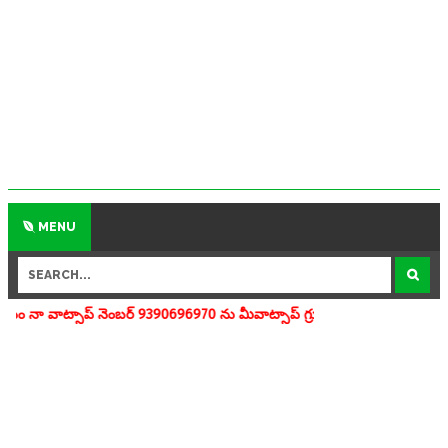
MENU
నెంబర్ 9390696970 ను మీవాట్సాప్ గ్రూపులో add చేయగలరు www.apedu.in.