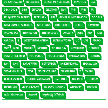
DD SAPTHAGIRI
DECEMBER
DEPART MENTAL TESTS
DEVOTION
DSC
DSC - 2024
E-SR
EHAZAR
ELECTION
FA-II
FA-III
FA-IV
FA1
FA1 QUESTION PAPERS
FEBRUARY
FLN
GENERAL INFORMATION
GOOGLE
GOVERNMENT SCHEMES
GREETINGS
HALL TICKETS
HEALTH
ILAVARAM
INCOME TAX
INSPIRATION
INTERMEDIATE
JANUARY
JOBS
JULY
JUNE
KARONA
L
LATEST INFORMATION
LEARN A WORD
LIC
LIVE
MARCH
MAY
MDM
MOBILE
NISHTHA
NO BAG DAY
NOVEMBER
OCTOBER
POST OFFICE INFO
PRE-PUBLIC
PROCEEDINGS
RAILWAY INFO
RESULTS
SA-I
SA-II
SARASWATHI
SEPTEMBER
SHIKSHAK PARV
SPECIAL DAY
SPOKENENGLISH
STAR
STUDENTS INFO
SWAMI INFO
T
TALLIKI
TEACHERS INFO
THALLIKI VANDANAM
TIME-TABLE
TLM INFO
TOURISM
TRANSFERS
VIDYA VIKASAM
WE LOVE READING
WHATSAPP
YOUTUBE
గ్రామ సచివాలయం
సంక్రాంతి
స్వాతంత్ర్య దినోత్సవం