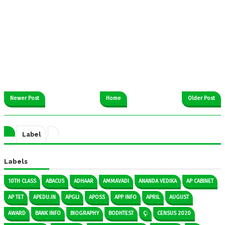
Newer Post
Home
Older Post
Label
Labels
10TH CLASS
ABACUS
ADHAAR
AMMAVADI
ANANDA VEDIKA
AP CABINET
AP TET
APEDU.IN
APGLI
APOSS
APP INFO
APRIL
AUGUST
AWARD
BANK INFO
BIOGRAPHY
BODHTEST
Ç:
CENSUS 2020