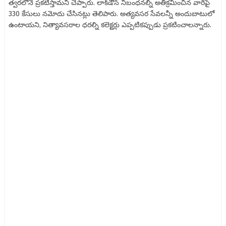
త్వరలోనే ప్రకటిస్తామని చెప్పారు. లాక్‌డౌన్‌ నిబంధనల్ని అతిక్రమించిన వారిపై
330 కేసులు నమోదు చేసినట్లు తెలిపారు. అత్యవసర సేవలన్నీ అందుబాటులో
ఉంటాయని, నిత్యావసరాల ధరల్ని కలెక్టర్లు ఎప్పటికప్పుడు ప్రకటించాలన్నారు.