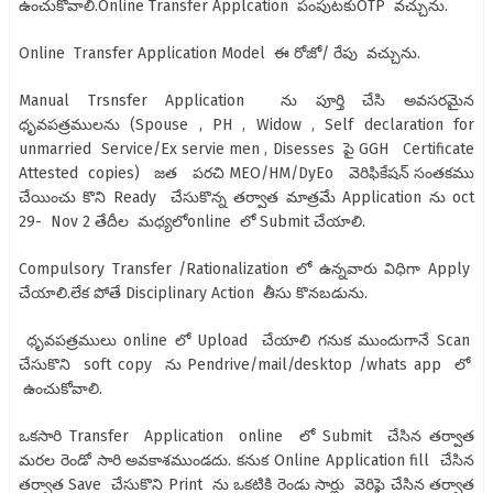
ఉంచుకోవాలి.Online Transfer Applcation పంపుటకుOTP వచ్చును.
Online Transfer Application Model ఈ రోజో/ రేపు వచ్చును.
Manual Trsnsfer Application ను పూర్తి చేసి అవసరమైన
ధృవపత్రములను (Spouse , PH , Widow , Self declaration for
unmarried Service/Ex servie men , Disesses పై GGH Certificate
Attested copies) జత పరచి MEO/HM/DyEo వెరిఫికేషన్ సంతకము
చేయించు కొని Ready చేసుకొన్న తర్వాత మాత్రమే Application ను oct
29- Nov 2 తేదీల మధ్యలోonline లో Submit చేయాలి.
Compulsory Transfer /Rationalization లో ఉన్నవారు విధిగా Apply
చేయాలి.లేక పోతే Disciplinary Action తీసు కొనబడును.
ధృవపత్రములు online లో Upload చేయాలి గనుక ముందుగానే Scan
చేసుకొని soft copy ను Pendrive/mail/desktop /whats app లో
ఉంచుకోవాలి.
ఒకసారి Transfer Application online లో Submit చేసిన తర్వాత
మరల రెండో సారి అవకాశముండదు. కనుక Online Application fill చేసిన
తర్వాత Save చేసుకొని Print ను ఒకటికి రెండు సార్లు వెరిఫై చేసిన తర్వాత