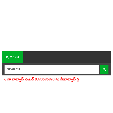
MENU
ంబర్ 9390696970 ను మీవాట్సాప్ గ్రూపులో add చేయగలరు www.apedu.in.