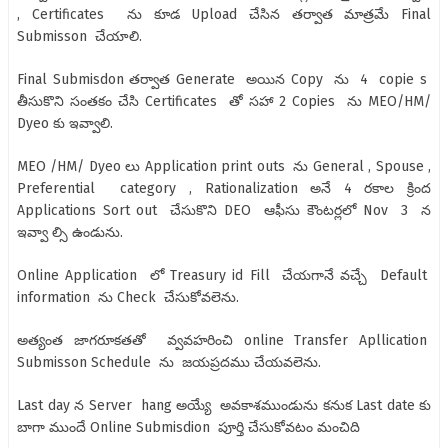
, Certificates ను కూడ Upload చేసిన తర్వాత మాత్రమే‌ Final
Submisson చేయాలి.
Final Submisdon తర్వాత Generate అయిన Copy ను 4 copie s
తీసుకొని సంతకం చేసి Certificates తో సహా 2 Copies ను MEO/HM/
Dyeo కు ఇవ్వాలి.
MEO /HM/ Dyeo లు Application print outs ను General , Spouse ,
Preferential category , Rationalization అనే 4 రకాల క్రింద
Applications Sort out చేసుకొని DEO ఆఫీసు కౌంటర్లలో Nov 3 న
ఇవ్వా ల్సి ఉండును.
Online Application లో Treasury id Fill చేయగానే వచ్చే Default
information ను Check చేసుకోవలెను.
అత్యంత జాగరూకతతో వ్వవహరించి online Transfer Apllication
Submisson Schedule ను జయప్రదము చేయవలెను.
Last day న Server hang అయ్యే అవకాశముండును కనుక Last date కు
బాగా ముందే Online Submisdion పూర్తి చేసుకోవటం మంచిది