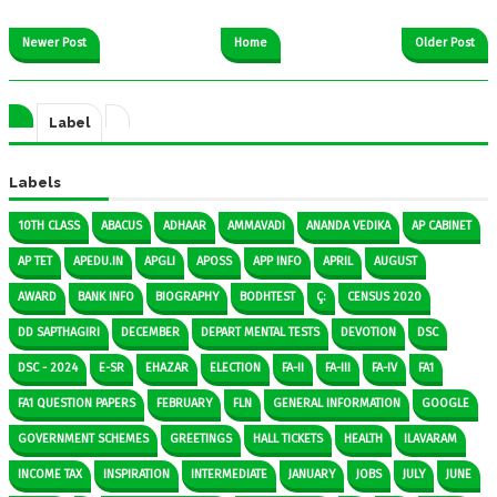
Newer Post
Home
Older Post
Label
Labels
10TH CLASS
ABACUS
ADHAAR
AMMAVADI
ANANDA VEDIKA
AP CABINET
AP TET
APEDU.IN
APGLI
APOSS
APP INFO
APRIL
AUGUST
AWARD
BANK INFO
BIOGRAPHY
BODHTEST
Ç:
CENSUS 2020
DD SAPTHAGIRI
DECEMBER
DEPART MENTAL TESTS
DEVOTION
DSC
DSC - 2024
E-SR
EHAZAR
ELECTION
FA-II
FA-III
FA-IV
FA1
FA1 QUESTION PAPERS
FEBRUARY
FLN
GENERAL INFORMATION
GOOGLE
GOVERNMENT SCHEMES
GREETINGS
HALL TICKETS
HEALTH
ILAVARAM
INCOME TAX
INSPIRATION
INTERMEDIATE
JANUARY
JOBS
JULY
JUNE