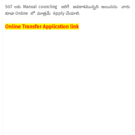
SGT లకు Manual councling జరిగే అవకాశమున్నది.‌ అయినను వారు
కూడా Online లో మాత్రమే Apply చేయాలి.
Online Transfer Applicstion link