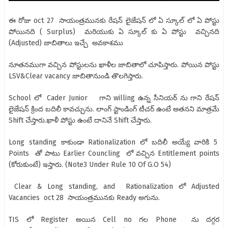
ఈ రోజు oct 27 సాయంత్రమునకు రేషన్ లైజేషన్ లో ఏ స్కూల్ లో ఏ పోస్టు
పోయినది ( Surplus) మరియుకు ఏ స్కూల్ కు ఏ పోస్టు వచ్చినది
(Adjusted) జాబితాలు ఇచ్చే అవకాశము
నూతనముగా వచ్చిన పోస్టులను ఖాళీల జాబితాలో చూపిస్తారు. పోయిన పోస్టు
LSV&Clear vacancy జాబితానుండి తొలగిస్తారు.
School లో Cader Junior గాని willing ఉన్న సీనియర్ ను గాని రేషన్
లైజేషన్ క్రింద బదిలీ కావచ్చును. లాంగ్ స్టాండింగ్ టీచర్ ఉంటే అతనని మాత్రమే
Shift చేస్తారు.ఖాళీ పోస్టు ఉంటే దానినే Shift చేస్తారు‌.
Long standing కాకుండా Rationalization లో బదిలీ అయ్యే వారికి 5
Points తో పాటు Earlier Councling లో వచ్చిన Entitlement points
(కోరుకుంటే) ఇస్తారు. (Note3 Under Rule 10 Of G.O 54)
Clear & Long standing, and Rationalization లో Adjusted
Vacancies oct 28 సాయంత్రమునకు Ready అగును.
TIS లో Register అయిన Cell no గల Phone ను దగ్గర