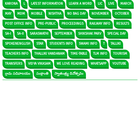
KARONA
L
LATEST INFORMATION
LEARN A WORD
LIC
LIVE
MARCH
MAY
MDM
MOBILE
NISHTHA
NO BAG DAY
NOVEMBER
OCTOBER
POST OFFICE INFO
PRE-PUBLIC
PROCEEDINGS
RAILWAY INFO
RESULTS
SA-I
SA-II
SARASWATHI
SEPTEMBER
SHIKSHAK PARV
SPECIAL DAY
SPOKENENGLISH
STAR
STUDENTS INFO
SWAMI INFO
T
TALLIKI
TEACHERS INFO
THALLIKI VANDANAM
TIME-TABLE
TLM INFO
TOURISM
TRANSFERS
VIDYA VIKASAM
WE LOVE READING
WHATSAPP
YOUTUBE
గ్రామ సచివాలయం
సంక్రాంతి
స్వాతంత్ర్య దినోత్సవం