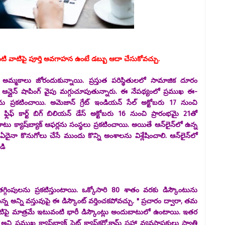
ంటి వాటిపై పూర్తి అవ‌గాహ‌న ఉంటే డ‌బ్బు ఆదా చేసుకోవ‌చ్చు.
ల్ అమ్మకాలు జోరందుకున్నాయి. ప్రస్తుత పరిస్థితులలో సామాజిక దూరం
్లైన్ షాపింగ్ వైపు మగ్గుచూపుతున్నారు. ఈ నేపథ్యంలో ప్రముఖ ఈ-
ు ప్రకటించాయి. అమెజాన్ గ్రేట్ ఇండియన్ సేల్ అక్టోబరు 17 నుంచి
ిఫ్ కార్ట్ బిగ్ బిలియన్ డేస్ అక్టోబ‌రు 16 నుంచి ప్రారంభమై 21తో
క్యాష్‌బ్యాక్ ఆఫర్లను సంస్థలు ప్రకటించాయి. అయితే ఆన్‌లైన్‌లో ఉన్న
నా కొనుగోలు చేసే ముందు కొన్ని అంశాల‌ను విశ్లేషించాలి. ఆన్‌లైన్‌లో
డి
్గింపులను ప్రకటిస్తుంటాయి. ఒక్కోసారి 80 శాతం వరకు డిస్కౌంటును
 అన్ని వస్తువుపై ఈ డిస్కౌంట్‌ వర్తించక‌పోవ‌చ్చు. " ప్రచారం ద్వారా, తమ
న్నింటిపై మాత్రమే ఇటువంటి భారీ డిస్కౌంట్లు‌ అందుబాటులో ఉంటాయి. ఇతర
ని ప్రముఖ క్యాష్‌బ్యాక్ సైట్ క్యాష్‌క‌రో.కామ్ సహా వ్యవస్థాపకులు స్వాతి