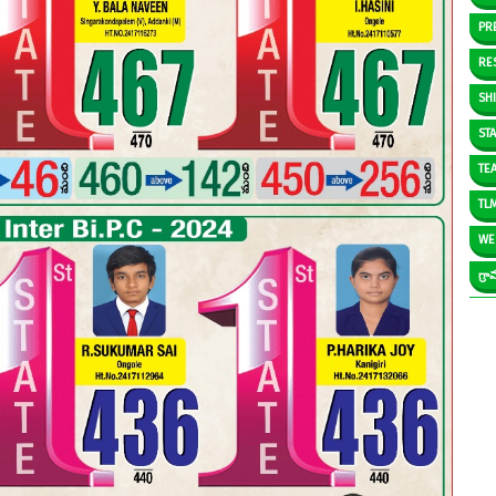
PR
RE
SH
ST
TE
TL
WE
గ్