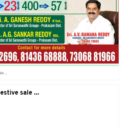
e ...
stive sale ...