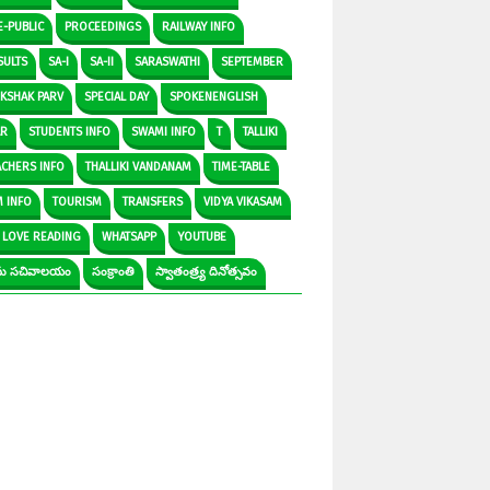
E-PUBLIC
PROCEEDINGS
RAILWAY INFO
SULTS
SA-I
SA-II
SARASWATHI
SEPTEMBER
IKSHAK PARV
SPECIAL DAY
SPOKENENGLISH
AR
STUDENTS INFO
SWAMI INFO
T
TALLIKI
ACHERS INFO
THALLIKI VANDANAM
TIME-TABLE
M INFO
TOURISM
TRANSFERS
VIDYA VIKASAM
 LOVE READING
WHATSAPP
YOUTUBE
రామ సచివాలయం
సంక్రాంతి
స్వాతంత్ర్య దినోత్సవం