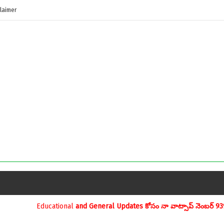
laimer
neral Updates కోసం నా వాట్సాప్ నెంబర్ 9390696970 ను మీవాట్సాప్ గ్రూప