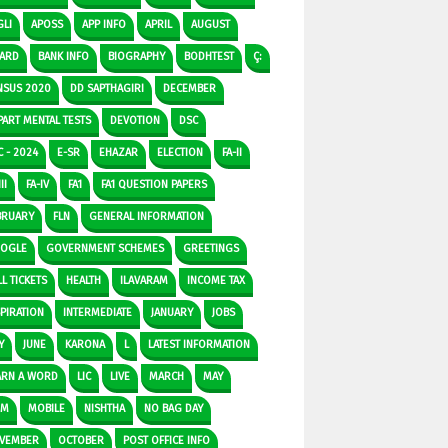
GLI
APOSS
APP INFO
APRIL
AUGUST
ARD
BANK INFO
BIOGRAPHY
BODHTEST
Ç:
NSUS 2020
DD SAPTHAGIRI
DECEMBER
PART MENTAL TESTS
DEVOTION
DSC
C - 2024
E-SR
EHAZAR
ELECTION
FA-II
II
FA-IV
FA1
FA1 QUESTION PAPERS
BRUARY
FLN
GENERAL INFORMATION
OGLE
GOVERNMENT SCHEMES
GREETINGS
L TICKETS
HEALTH
ILAVARAM
INCOME TAX
SPIRATION
INTERMEDIATE
JANUARY
JOBS
Y
JUNE
KARONA
L
LATEST INFORMATION
ARN A WORD
LIC
LIVE
MARCH
MAY
DM
MOBILE
NISHTHA
NO BAG DAY
VEMBER
OCTOBER
POST OFFICE INFO