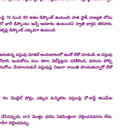
ులపై 70 నుంచి 80 శాతం డిస్కౌంట్ ఉంటుంది. పాత స్టాక్, నాణ్యత లోపం
 భారీ డిస్కౌంటు ఇచ్చే అవకాశం ఉంటుందని స్వాతి భార్గవ తెలిపారు.
్ళపై డిస్కౌంట్ ఎక్కువగా ఉంటుంది.
రు అనుకున్న వస్తువు మోడల్ అందుబాటులో ఉందో లేదో చూడండి. ఆ వస్తువు
ి. ఇందుకోసం పలు రకాల వెబ్‌సైట్ల‌ను పరిశీలించి, ధరలను పోల్చి
గోలు చేయాలనుకునే వస్తువుపై నిజంగా రాయితి పొందుతున్నారో లేదో
గల మొబైల్ ఫోన్లు, ఎక్కువ మన్నికగల వస్తులపై నో-కాస్ట్ ఈఎమ్ఐ
సినప్పుడు, దాని మొత్తం ధరను ఏకమొత్తంగా చెల్లించనవసరం లేదు.
గా చెల్లించవచ్చు.