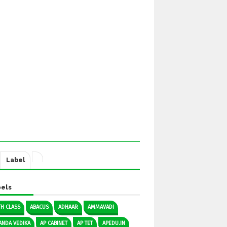
Label
els
TH CLASS
ABACUS
ADHAAR
AMMAVADI
ANDA VEDIKA
AP CABINET
AP TET
APEDU.IN