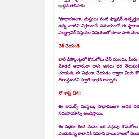
భార్గవ తెలిపారు
"సాధారణంగా, దుస్తులు వంటి ఫ్యాషన్ ఉత్పత్త
ఉన్న వాటిని విక్రయించే సమయంలో ఈ స్థాయిలో
ఎలక్ట్రానిక్ వస్తువల విషయంలో కూడా పాత మోడళ
చెక్ చేయండి:
భారీ డిస్కౌంట్లలో కొనుగోలు చేసే ముందు, మీ
మోడల్ ఆధారంగా దాని అసలు ధర తెలుసుకోవాల
చూడండి. ఈ విధంగా చేయడం ద్వారా మీరు కొను
తెలుస్తుందని స్వాతి భార్గవ అన్నారు
నో-కాస్ట్ EMI:
ఈ కామర్స్ సంస్థలు, సాధారణంగా అధిక ధర 
సదుపాయాన్ని అందిస్తాయి.
ఈ పథకం కింద మనం ఒక వస్తువు కొనుగోలు చే
ఎంచుకున్న కాలానికి సమాన వాయిదాలలో నెలవారీ