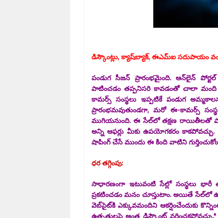
డిస్కౌంట్లు, క్యాష్‌బ్యాక్‌, ఈఎమ్ఐ స‌దుపాయం వ
పండుగ సీజన్ ప్రారంభమైంది. ఆన్‌లైన్‌ పోర్ట
పాటించడం తప్పనిసరి కావడంతో చాలా మంది ఆన
కామర్స్ సంస్థలు ఇప్పటికే పండుగ అమ్మకాలన
ప్రారంభమవుతుండగా, మరో ఈ-కామర్స్ సంస్థ ఫ్ల
ముగియనుంది. ఈ సేల్‌లో తక్షణ రాయితీలతో పాటు 
అన్ని ఆఫర్లు మీకు ఉపయోగకరం కాకపోవచ్చు. ఏదై
షాపింగ్ చేసే ముందు ఈ కింది వాటిని గుర్తించుకోం
ధర తగ్గింపు:
సాధారణంగా ఇటువంటి సేల్లో సంస్థలు భారీ తగ
ప్రకటించడం మనం చూస్తుటాం. అయితే సేల్‌లో ఉన్న
వెబ్‌సైట్‌కి ఎక్కువమందిని ఆకర్షించేందుకు కొ
ఉత్పత్తులపై అంత డిస్కౌంట్ వర్తించకపోవచ్చు." అ