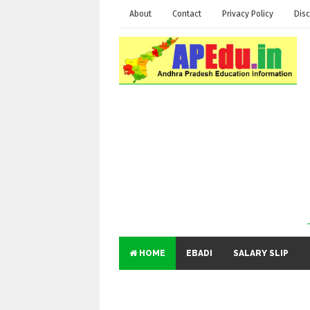
About
Contact
Privacy Policy
Disc
HOME
EBADI
SALARY SLIP
Educational
and Ge