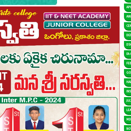
AP
AW
CE
DE
DS
FA-I
FE
GO
HAL
IN
JUL
LE
M
NO