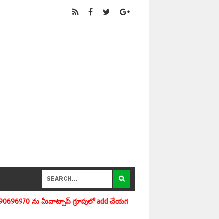
ులో add చేయగలరు www.apedu.in.