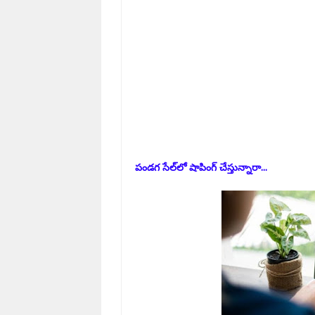
పండగ సేల్‌లో షాపింగ్ చేస్తున్నారా...