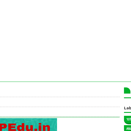
Lab
10
AN