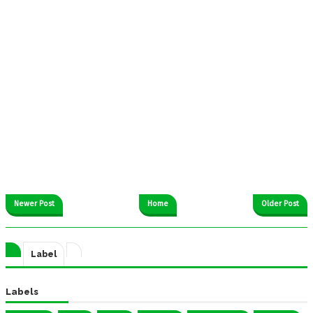
Newer Post
Home
Older Post
Label
Labels