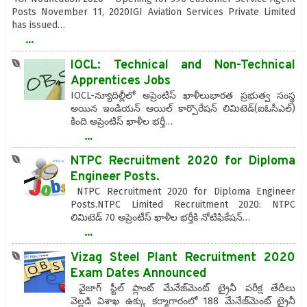
Posts November 11, 2020IGI Aviation Services Private Limited
has issued…
...
IOCL: Technical and Non-Technical
Apprentices Jobs
IOCL-న్యూదిల్లీలో అప్రెంటిస్‌ ఖాళీలుభార‌త ప్ర‌భుత్వ సంస్థ
అయిన ఇండియ‌న్ ఆయిల్ కార్పొరేష‌న్ లిమిటెడ్‌(ఐఓసీఎల్‌)
కింది అప్రెంటిస్ ఖాళీల భ‌ర్తీ…
...
NTPC Recruitment 2020 for Diploma
Engineer Posts.
NTPC Recruitment 2020 for Diploma Engineer
Posts.NTPC Limited Recruitment 2020: NTPC
లిమిటెడ్ 70 అప్రెంటీస్‌ ఖాళీల భర్తీకి నోటిఫికేషన్…
...
Vizag Steel Plant Recruitment 2020
Exam Dates Announced
వైజాగ్‌ స్టీల్‌ ప్లాంట్‌ మేనేజ్‌మెంట్‌ ట్రైనీ పరీక్ష తేదీలు
వెల్లడి విశాఖ ఉక్కు కర్మాగారంలో 188 మేనేజ్‌మెంట్‌ ట్రైనీ