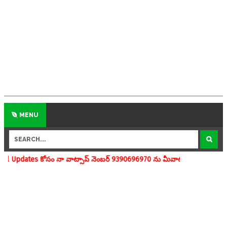
MENU
 వాట్సాప్ నెంబర్ 9390696970 ను మీవాట్సాప్ గ్రూపులో add చేయగలరు www.a