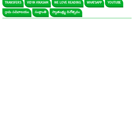
TRANSFERS
VIDYA VIKASAM
WE LOVE READING
WHATSAPP
YOUTUBE
గ్రామ సచివాలయం
సంక్రాంతి
స్వాతంత్ర్య దినోత్సవం