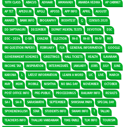
10TH CLASS
ABACUS
ADHAAR
AMMAVADI
ANANDA VEDIKA
AP CABINET
AP TET
APEDU.IN
APGLI
APOSS
APP INFO
APRIL
AUGUST
AWARD
BANK INFO
BIOGRAPHY
BODHTEST
Ç:
CENSUS 2020
DD SAPTHAGIRI
DECEMBER
DEPART MENTAL TESTS
DEVOTION
DSC
DSC - 2024
E-SR
EHAZAR
ELECTION
FA-II
FA-III
FA-IV
FA1
FA1 QUESTION PAPERS
FEBRUARY
FLN
GENERAL INFORMATION
GOOGLE
GOVERNMENT SCHEMES
GREETINGS
HALL TICKETS
HEALTH
ILAVARAM
INCOME TAX
INSPIRATION
INTERMEDIATE
JANUARY
JOBS
JULY
JUNE
KARONA
L
LATEST INFORMATION
LEARN A WORD
LIC
LIVE
MARCH
MAY
MDM
MOBILE
NISHTHA
NO BAG DAY
NOVEMBER
OCTOBER
POST OFFICE INFO
PRE-PUBLIC
PROCEEDINGS
RAILWAY INFO
RESULTS
SA-I
SA-II
SARASWATHI
SEPTEMBER
SHIKSHAK PARV
SPECIAL DAY
SPOKENENGLISH
STAR
STUDENTS INFO
SWAMI INFO
T
TALLIKI
TEACHERS INFO
THALLIKI VANDANAM
TIME-TABLE
TLM INFO
TOURISM