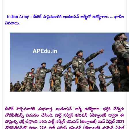
Indian Army : బీటెక్ పాసైనవారికి ఇండియన్ ఆర్మీలో ఉద్యోగాలు ... ఖాళీల
వివరాలు.
బీటెక్ పాసైనవారికి శుభవార్త. ఇండియన్ ఆర్మీ ఉద్యోగాల భర్తీకి వేర్వేరు
నోటిఫికేషన్స్ విడుదల చేసింది. షార్ట్ సర్వీస్ కమిషన్ (టెక్నాలజీ) ద్వారా ఈ
పోస్టుల్ని భర్తీ చేస్తోంది. 56వ షార్ట్ సర్వీస్ కమిషన్ (టెక్నాలజీ) మెన్ ఏప్రిల్ 2021
నోటిఫికేషన్‌తో పాటు 27వ షార్ట్ సర్వీస్ కమిషన్ (టెక్నాలజీ) వుమెన్ ఏప్రిల్