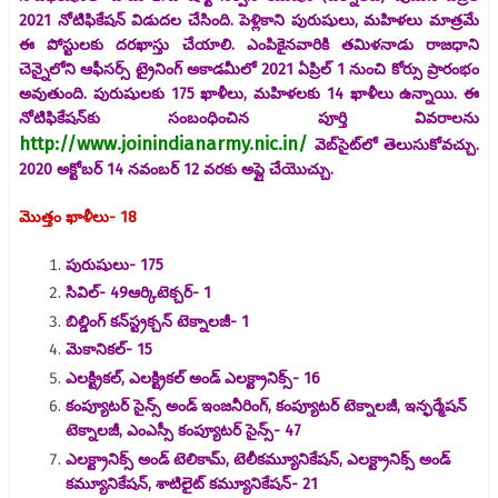
2021 నోటిఫికేషన్ విడుదల చేసింది. పెళ్లికాని పురుషులు, మహిళలు మాత్రమే
ఈ పోస్టులకు దరఖాస్తు చేయాలి. ఎంపికైనవారికి తమిళనాడు రాజధాని
చెన్నైలోని ఆఫీసర్స్ ట్రైనింగ్ అకాడమీలో 2021 ఏప్రిల్ 1 నుంచి కోర్సు ప్రారంభం
అవుతుంది. పురుషులకు 175 ఖాళీలు, మహిళలకు 14 ఖాళీలు ఉన్నాయి. ఈ
నోటిఫికేషన్‌కు సంబంధించిన పూర్తి వివరాలను
http://www.joinindianarmy.nic.in/
వెబ్‌సైట్‌లో తెలుసుకోవచ్చు.
2020 అక్టోబర్ 14 నవంబర్ 12 వరకు అప్లై చేయొచ్చు.
మొత్తం ఖాళీలు- 18
పురుషులు- 175
సివిల్- 49ఆర్కిటెక్చర్- 1
బిల్డింగ్ కన్‌స్ట్రక్చన్ టెక్నాలజీ- 1
మెకానికల్- 15
ఎలక్ట్రికల్, ఎలక్ట్రికల్ అండ్ ఎలక్ట్రానిక్స్- 16
కంప్యూటర్ సైన్స్ అండ్ ఇంజనీరింగ్, కంప్యూటర్ టెక్నాలజీ, ఇన్ఫర్మేషన్
టెక్నాలజీ, ఎంఎస్సీ కంప్యూటర్ సైన్స్- 47
ఎలక్ట్రానిక్స్ అండ్ టెలికామ్, టెలీకమ్యూనికేషన్, ఎలక్ట్రానిక్స్ అండ్
కమ్యూనికేషన్, శాటిలైట్ కమ్యూనికేషన్- 21