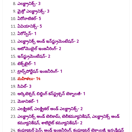
ఎలక్ట్రానిక్స్- 3
మైక్రో ఎలక్ట్రానిక్స్- 3
ఏరోనాటికల్- 5
ఏవియానిక్స్- 5
ఏరోస్పేస్- 1
ఎలక్ట్రానిక్స్ అండ్ ఇన్‌స్ట్రుమెంటేషన్- 2
ఆటోమొబైల్ ఇంజనీరింగ్- 2
ఇన్‌స్ట్రుమెంటేషన్- 2
టెక్స్‌టైల్- 1
ట్రాన్స్‌పోర్టేషన్ ఇంజనీరింగ్- 1
మహిళలు- 14
సివిల్- 3
ఆర్కిటెక్చర్, బిల్డింగ్ కన్‌స్ట్రక్చన్ టెక్నాలజీ- 1
మెకానికల్- 1
ఎలక్ట్రికల్, ఎలక్ట్రికల్ అండ్ ఎలక్ట్రానిక్స్- 2
ఎలక్ట్రానిక్స్ అండ్ టెలికామ్, టెలీకమ్యూనికేషన్, ఎలక్ట్రానిక్స్ అండ్
కమ్యూనికేషన్, శాటిలైట్ కమ్యూనికేషన్- 2
కంప్యూటర్ సైన్స్ అండ్ ఇంజనీరింగ్, కంప్యూటర్ టెక్నాలజీ, ఇన్ఫర్మేషన్