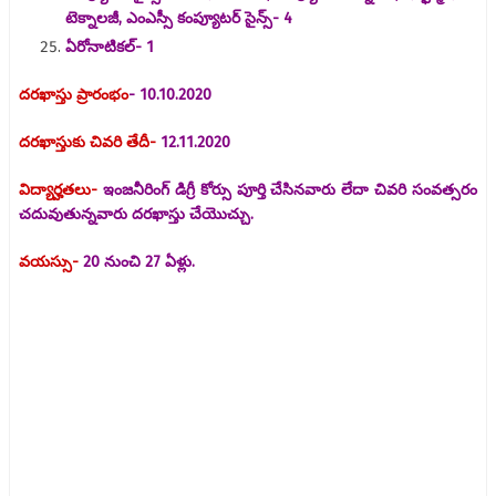
టెక్నాలజీ, ఎంఎస్సీ కంప్యూటర్ సైన్స్- 4
ఏరోనాటికల్- 1
దరఖాస్తు ప్రారంభం
- 10.10.2020
దరఖాస్తుకు చివరి తేదీ-
12.11.2020
విద్యార్హతలు-
ఇంజనీరింగ్ డిగ్రీ కోర్సు పూర్తి చేసినవారు లేదా చివరి సంవత్సరం
చదువుతున్నవారు దరఖాస్తు చేయొచ్చు.
వయస్సు-
20 నుంచి 27 ఏళ్లు.