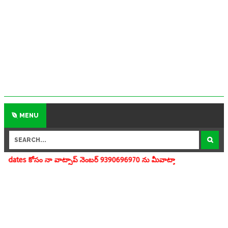
MENU
్సాప్ నెంబర్ 9390696970 ను మీవాట్సాప్ గ్రూపులో add చేయగలరు www.aped