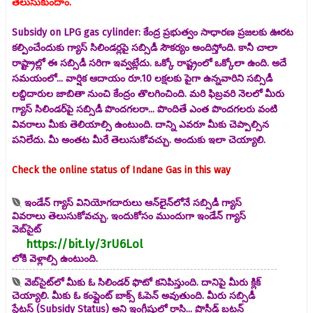
తెలుసుకుందాం.
Subsidy on LPG gas cylinder: కేంద్ర ప్రభుత్వం సాధారణ ప్రజలకు ఊరట
కల్పించేందుకు గ్యాస్ సిలిండర్లపై సబ్సిడీ సౌకర్యం అందిస్తోంది. కానీ చాలా
రాష్ట్రాల్లో ఈ సబ్సిడీ సరిగా ఇవ్వట్లేదు. ఒక్కో రాష్ట్రంలో ఒక్కోలా ఉంది. అదే
సమయంలో... వార్షిక ఆదాయం రూ.10 లక్షలకు పైగా ఉన్నవారిని సబ్సిడీ
లబ్దిదారుల జాబితా నుంచి కేంద్రం తొలగించింది. మరి ఫిబ్రవరి నెలలో మీరు
గ్యాస్ సిలిండర్‌పై సబ్సిడీ పొందగలరా... పొందితే ఎంత పొందగలరు వంటి
వివరాలు మీకు తెలియాల్సి ఉంటుంది. దాన్ని ఎవరూ మీకు చెప్పాల్సిన
పనిలేదు. మీ అంతట మీరే తెలుసుకోవచ్చు. అందుకు ఇలా చెయ్యాలి.
Check the online status of Indane Gas in this way
ఇండేన్ గ్యాస్ వినియోగదారులు ఆన్‌లైన్‌లోనే సబ్సిడీ గ్యాస్
వివరాలు తెలుసుకోవచ్చు. ఇందుకోసం ముందుగా ఇండేన్ గ్యాస్
వెబ్‌సైట్
https://bit.ly/3rU6Lol
లోకి వెళ్లాల్సి ఉంటుంది.
వెబ్‌సైట్‌లో మీకు ఓ సిలిండర్ ఫొటో కనిపిస్తుంది. దానిపై మీరు క్లిక్
చెయ్యాలి. మీకు ఓ కంప్లైంట్ బాక్స్ ఓపెన్ అవుతుంది. మీరు సబ్సిడీ
స్టేటస్ (Subsidy Status) అని ఇంగ్లీషులో రాసి... ప్రొసీడ్ బటన్