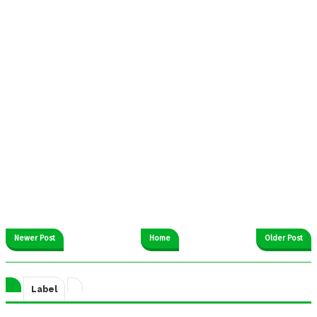
Newer Post
Home
Older Post
Label