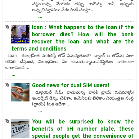
చట్టం.అప్పు చేయడం తప్పు కావొచ్చు. కానీ, ఇప్పుడు
అప్పులివ్వడమూ నేరం కిందే చూస్తా…
...
loan : What happens to the loan if the
borrower dies? How will the bank
recover the loan and what are the
terms and conditions
Loan : రుణగ్రహీత మరణిస్తే లోన్ ఏమవుతుంది? బ్యాంక్ ఆ లోన్‌ను ఎలా
రికవరి చేస్తుంది, నిబంధనలు ఏం చెబుతున్నాయిపరిస్థితుల కారణంగా
చాలామంది …
...
Good news for dual SIM users!
డ్యూయల్‌ సిమ్‌ వాడుతున్న వారికి ట్రాయ్‌ గుడ్‌న్యూస్‌!
ఇంటర్నెట్‌ డెస్క్‌: టెలికాం కంపెనీలకు టెలికాం నియంత్రణ సంస్థ
(ట్రాయ్‌) కీలక ఆదేశా…
...
You will be surprised to know the
benefits of bH number plate, these
special people get the convenience of