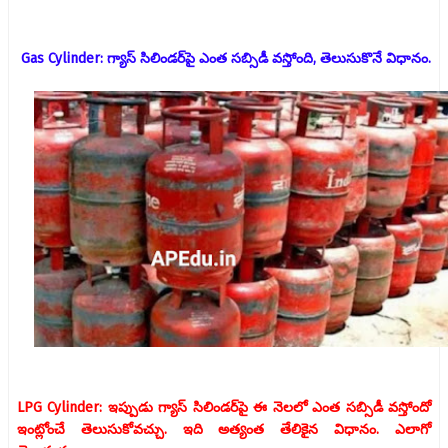
Gas Cylinder: గ్యాస్ సిలిండర్‌పై ఎంత సబ్సిడీ వస్తోంది, తెలుసుకొనే విధానం.
LPG Cylinder: ఇప్పుడు గ్యాస్ సిలిండర్‌పై ఈ నెలలో ఎంత సబ్సిడీ వస్తోందో
ఇంట్లోంచే తెలుసుకోవచ్చు. ఇది అత్యంత తేలికైన విధానం. ఎలాగో