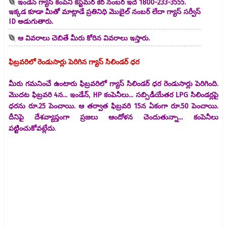
ఇండేన్ గ్యాస్ కంపెనీ కస్టమర్ కేర్ నంబర్ ఇదే 1800-233-3555.
ఇక్కడ కూడా మీతో మాట్లాడే ప్రతినిధి మొబైల్ నంబర్ లేదా గ్యాస్ సర్వీస్
ID అడుగుతారు.
ఆ వివరాలు చెబితే మీరు కోరిన వివరాలు ఇస్తారు.
ఫిబ్రవరిలో రెండుసార్లు పెరిగిన గ్యాస్ సిలిండర్ ధర
మీరు గమనించే ఉంటారు ఫిబ్రవరిలో గ్యాస్ సిలిండర్ ధర రెండుసార్లు పెరిగింది.
మొదట ఫిబ్రవరి 4న... ఇండేన్, HP కంపెనీలు... సబ్సిడీయేతర LPG సిలిండర్లపై
ధరను రూ.25 పెంచాయి. ఆ తర్వాత ఫిబ్రవరి 15న ఏకంగా రూ.50 పెంచాయి.
దీనిపై దేశవ్యాప్తంగా ప్రజలు ఆందోళన చెందుతున్నా... కంపెనీలు
పట్టించుకోవట్లేదు
.