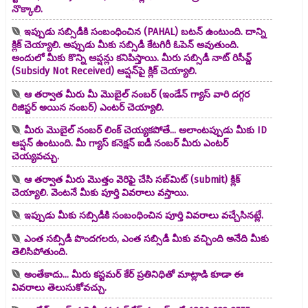
నొక్కాలి.
ఇప్పుడు సబ్సిడీకి సంబంధించిన (PAHAL) బటన్ ఉంటుంది. దాన్ని
క్లిక్ చెయ్యాలి. అప్పుడు మీకు సబ్సిడీ కేటగిరీ ఓపెన్ అవుతుంది.
అందులో మీకు కొన్ని ఆప్షన్లు కనిపిస్తాయి. మీరు సబ్సిడీ నాట్ రిసీవ్డ్
(Subsidy Not Received) ఆప్షన్‌పై క్లిక్ చెయ్యాలి.
ఆ తర్వాత మీరు మీ మొబైల్ నంబర్ (ఇండేన్ గ్యాస్ వారి దగ్గర
రిజిస్టర్ అయిన నంబర్) ఎంటర్ చెయ్యాలి.
మీరు మొబైల్ నంబర్ లింక్ చెయ్యకపోతే... అలాంటప్పుడు మీకు ID
ఆప్షన్ ఉంటుంది. మీ గ్యాస్ కనెక్షన్ ఐడీ నంబర్ మీరు ఎంటర్
చెయ్యవచ్చు.
ఆ తర్వాత మీరు మొత్తం వెరిఫై చేసి సబ్‌మిట్ (submit) క్లిక్
చెయ్యాలి. వెంటనే మీకు పూర్తి వివరాలు వస్తాయి.
ఇప్పుడు మీకు సబ్సిడీకి సంబంధించిన పూర్తి వివరాలు వచ్చేసినట్లే.
ఎంత సబ్సిడీ పొందగలరు, ఎంత సబ్సిడీ మీకు వచ్చింది అనేది మీకు
తెలిసిపోతుంది.
అంతేకాదు... మీరు కస్టమర్ కేర్‌ ప్రతినిధితో మాట్లాడి కూడా ఈ
వివరాలు తెలుసుకోవచ్చు.