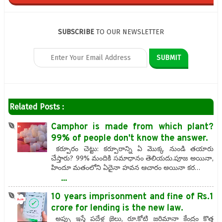
SUBSCRIBE
TO OUR NEWSLETTER
Related Posts :
Camphor is made from which plant?
99% of people don't know the answer.
కర్పూరం చెట్టు: కర్పూరాన్ని ఏ మొక్క నుండి తయారు
చేస్తారు? 99% మందికి సమాధానం తెలియదు.పూజ అయినా,
హిందూ మతంలోని ఏదైనా హవన ఆచారం అయినా కర…
...
10 years imprisonment and fine of Rs.1
crore for lending is the new law.
అప్పు ఇస్తే పదేళ్ల జైలు, రూ.కోటి జరిమానా కేంద్రం కొత్త