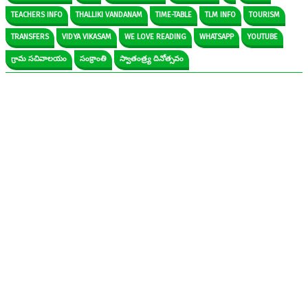
TEACHERS INFO
THALLIKI VANDANAM
TIME-TABLE
TLM INFO
TOURISM
TRANSFERS
VIDYA VIKASAM
WE LOVE READING
WHATSAPP
YOUTUBE
గ్రామ సచివాలయం
సంక్రాంతి
స్వాతంత్ర్య దినోత్సవం