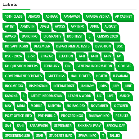
Labels
10TH CLASS
ABACUS
ADHAAR
AMMAVADI
ANANDA VEDIKA
AP CABINET
AP TET
APEDU.IN
APGLI
APOSS
APP INFO
APRIL
AUGUST
AWARD
BANK INFO
BIOGRAPHY
BODHTEST
Ç:
CENSUS 2020
DD SAPTHAGIRI
DECEMBER
DEPART MENTAL TESTS
DEVOTION
DSC
DSC - 2024
E-SR
EHAZAR
ELECTION
FA-II
FA-III
FA-IV
FA1
FA1 QUESTION PAPERS
FEBRUARY
FLN
GENERAL INFORMATION
GOOGLE
GOVERNMENT SCHEMES
GREETINGS
HALL TICKETS
HEALTH
ILAVARAM
INCOME TAX
INSPIRATION
INTERMEDIATE
JANUARY
JOBS
JULY
JUNE
KARONA
L
LATEST INFORMATION
LEARN A WORD
LIC
LIVE
MARCH
MAY
MDM
MOBILE
NISHTHA
NO BAG DAY
NOVEMBER
OCTOBER
POST OFFICE INFO
PRE-PUBLIC
PROCEEDINGS
RAILWAY INFO
RESULTS
SA-I
SA-II
SARASWATHI
SEPTEMBER
SHIKSHAK PARV
SPECIAL DAY
SPOKENENGLISH
STAR
STUDENTS INFO
SWAMI INFO
T
TALLIKI