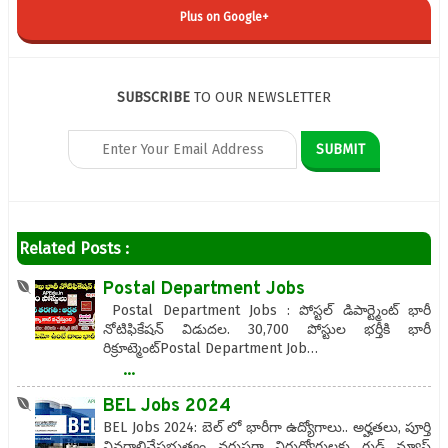
Plus on Google+
SUBSCRIBE
TO OUR NEWSLETTER
Related Posts :
Postal Department Jobs
Postal Department Jobs : పోస్టల్ డిపార్ట్మెంట్ భారీ
నోటిఫికేషన్ విడుదల. 30,700 పోస్టుల భర్తీకి భారీ
రిక్రూట్మెంట్Postal Department Job…
...
BEL Jobs 2024
BEL Jobs 2024: బెల్ లో భారీగా ఉద్యోగాలు.. అర్హతలు, పూర్తి
వివరాలివేప్రభుత్వం వరుసగా నిరుద్యోగులకు గుడ్ న్యూస్