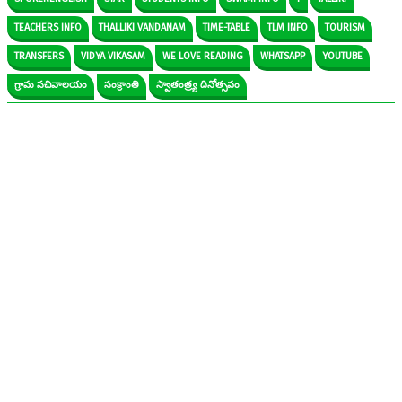
TEACHERS INFO
THALLIKI VANDANAM
TIME-TABLE
TLM INFO
TOURISM
TRANSFERS
VIDYA VIKASAM
WE LOVE READING
WHATSAPP
YOUTUBE
గ్రామ సచివాలయం
సంక్రాంతి
స్వాతంత్ర్య దినోత్సవం