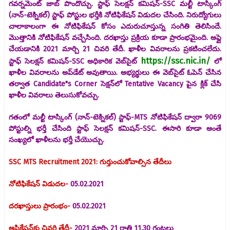
గవర్నమెంట్ జాబ్ పొందొచ్చు. స్టాఫ్ సెలక్షన్ కమిషన్-SSC మల్టీ టాస్కింగ్
(నాన్-టెక్నికల్) స్టాఫ్ పోస్టుల భర్తీకి నోటిఫికేషన్ విడుదల చేసింది. నిరుద్యోగులు
చాలాకాలంగా ఈ నోటిఫికేషన్ కోసం ఎదురుచూస్తున్న సంగితి తెలిసిందే.
మొత్తానికి నోటిఫికేషన్ వచ్చేసింది. దరఖాస్తు ప్రక్రియ కూడా ప్రారంభమైంది. అప్లై
చేయడానికి 2021 మార్చి 21 చివరి తేదీ. ఖాళీల వివరాలను ప్రకటించలేదు.
https://ssc.nic.in/
స్టాఫ్ సెలక్షన్ కమిషన్-SSC అధికారిక వెబ్‌సైట్
లో
ఖాళీల వివరాలను అప్‌డేట్ అవుతాయి. అభ్యర్థులు ఈ వెబ్‌సైట్ ఓపెన్ చేసిన
తర్వాత Candidate"s Corner సెక్షన్‌లో Tentative Vacancy పైన క్లిక్ చేసి
ఖాళీల వివరాలు తెలుసుకోవచ్చు.
గతంలో మల్టీ టాస్కింగ్ (నాన్-టెక్నికల్) స్టాఫ్-MTS నోటిఫికేషన్ ద్వారా 9069
పోస్టుల్ని భర్తీ చేసింది స్టాఫ్ సెలక్షన్ కమిషన్-SSC. ఈసారి కూడా అంతే
సంఖ్యలో ఖాళీలను భర్తీ చేయొచ్చు.
SSC MTS Recruitment 2021: గుర్తుంచుకోవాల్సిన తేదీలు
నోటిఫికేషన్ విడుదల-
05.02.2021
దరఖాస్తులు ప్రారంభం-
05.02.2021
అప్లికేషన్‌కు చివరి తేదీ-
2021 మార్చి 21 రాత్రి 11.30 గంటలు