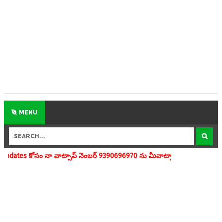
MENU
ాట్సాప్ నెంబర్ 9390696970 ను మీవాట్సాప్ గ్రూపులో add చేయగలరు www.ape