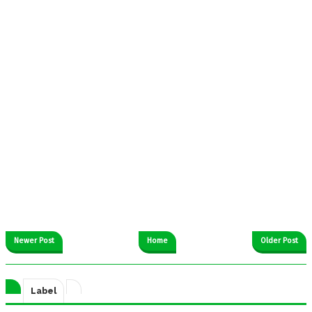
Newer Post
Home
Older Post
Label