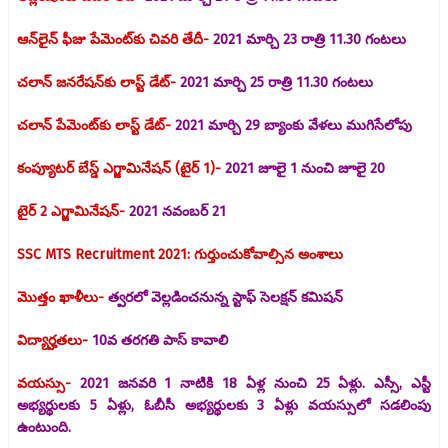
ఆన్‌లైన్ ఫీజు పేమెంట్‌కు చివరి తేదీ-
2021 మార్చి 23 రాత్రి 11.30 గంటలు
చలాన్ జనరేషన్‌కు లాస్ట్ డేట్-
2021 మార్చి 25 రాత్రి 11.30 గంటలు
చలాన్ పేమెంట్‌కు లాస్ట్ డేట్-
2021 మార్చి 29 బ్యాంకు వేళలు ముగిసేలోపు
కంప్యూటర్ బేస్డ్ ఎగ్జామినేషన్ (టైర్ 1)-
2021 జూలై 1 నుంచి జూలై 20
టైర్ 2 ఎగ్జామినేషన్-
2021 నవంబర్ 21
SSC MTS Recruitment 2021: గుర్తుంచుకోవాల్సిన అంశాలు
మొత్తం ఖాళీలు-
త్వరలో వెల్లడించనున్న స్టాఫ్ సెలక్షన్ కమిషన్
విద్యార్హతలు-
10వ తరగతి పాస్ కావాలి
వయస్సు-
2021 జనవరి 1 నాటికి 18 ఏళ్ల నుంచి 25 ఏళ్లు. ఎస్సీ, ఎస్టీ
అభ్యర్థులకు 5 ఏళ్లు, ఓబీసీ అభ్యర్థులకు 3 ఏళ్లు వయస్సులో సడలింపు
ఉంటుంది.