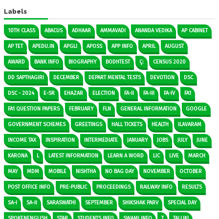
Labels
10TH CLASS
ABACUS
ADHAAR
AMMAVADI
ANANDA VEDIKA
AP CABINET
AP TET
APEDU.IN
APGLI
APOSS
APP INFO
APRIL
AUGUST
AWARD
BANK INFO
BIOGRAPHY
BODHTEST
Ç:
CENSUS 2020
DD SAPTHAGIRI
DECEMBER
DEPART MENTAL TESTS
DEVOTION
DSC
DSC - 2024
E-SR
EHAZAR
ELECTION
FA-II
FA-III
FA-IV
FA1
FA1 QUESTION PAPERS
FEBRUARY
FLN
GENERAL INFORMATION
GOOGLE
GOVERNMENT SCHEMES
GREETINGS
HALL TICKETS
HEALTH
ILAVARAM
INCOME TAX
INSPIRATION
INTERMEDIATE
JANUARY
JOBS
JULY
JUNE
KARONA
L
LATEST INFORMATION
LEARN A WORD
LIC
LIVE
MARCH
MAY
MDM
MOBILE
NISHTHA
NO BAG DAY
NOVEMBER
OCTOBER
POST OFFICE INFO
PRE-PUBLIC
PROCEEDINGS
RAILWAY INFO
RESULTS
SA-I
SA-II
SARASWATHI
SEPTEMBER
SHIKSHAK PARV
SPECIAL DAY
SPOKENENGLISH
STAR
STUDENTS INFO
SWAMI INFO
T
TALLIKI