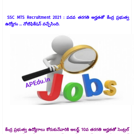
SSC MTS Recruitment 2021 : పదవ తరగతి అర్హతతో కేంద్ర ప్రభుత్వ
ఉద్యోగం ... నోటిఫికేషన్ వచ్చేసింది.
కేంద్ర ప్రభుత్వ ఉద్యోగాలు కోరుకునేవారికి అలర్ట్. 10వ తరగతి అర్హతతో సెంట్రల్