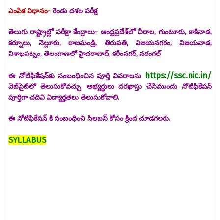
ఎంపిక విధానం-
రెండు దశల పరీక్ష
తెలుగు రాష్ట్రాల్లో పరీక్షా కేంద్రాలు- ఆంధ్రప్రదేశ్‌లో చీరాల, గుంటూరు, కాకినాడ,
కర్నూలు, నెల్లూరు, రాజమండ్రి, తిరుపతి, విజయనగరం, విజయవాడ,
విశాఖపట్నం, తెలంగాణలో హైదరాబాద్, కరీంనగర్, వరంగల్
https://ssc.nic.in/
ఈ నోటిఫికేషన్‌కు సంబంధించిన పూర్తి వివరాలను
వెబ్‌సైట్‌లో తెలుసుకోవచ్చు. అభ్యర్థులు దరఖాస్తు చేసేముందు నోటిఫికేషన్
పూర్తిగా చదివి విద్యార్హతలు తెలుసుకోవాలి.
ఈ నోటిఫికేషన్ కి సంబంధించి సిలబస్ కోసం క్రింద చూడగలరు.
SYLLABUS