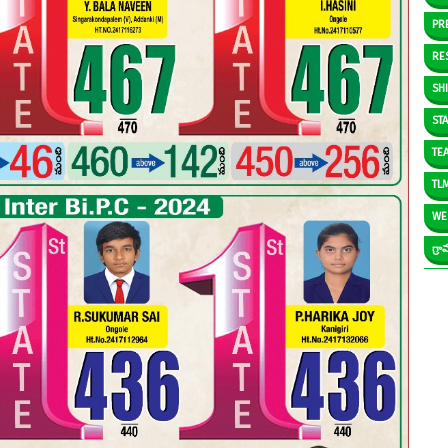
PR
RE
SH
ST
TE
TL
WE
గ్