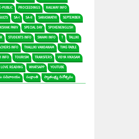
E-PUBLIC
PROCEEDINGS
RAILWAY INFO
SULTS
SA-I
SA-II
SARASWATHI
SEPTEMBER
IKSHAK PARV
SPECIAL DAY
SPOKENENGLISH
AR
STUDENTS INFO
SWAMI INFO
T
TALLIKI
ACHERS INFO
THALLIKI VANDANAM
TIME-TABLE
M INFO
TOURISM
TRANSFERS
VIDYA VIKASAM
 LOVE READING
WHATSAPP
YOUTUBE
రామ సచివాలయం
సంక్రాంతి
స్వాతంత్ర్య దినోత్సవం