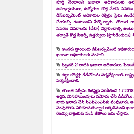
పూర్తి చేయాలని ఖజానా అధికారులకు అనధి
ఉపాధ్యాయులు, ఉద్యోగుల కొత్త వేతన సవరణ ప్ర
డిస్‌బర్సుమెంట్‌ అధికారుల రిక్వెస్టు సైటు ఉండ
చేయాల్సి ఉంటుందని పేర్కొన్నారు. తొలుత రాష
సవరణ వివరాలను (డేటా) నిర్ధారించాల్సి ఉంట
తర్వాతే కొత్త పీఆర్సీ ఉత్తర్వులు (ప్రొసీడింగులు), స
అందరు డ్రాయింగు డిస్‌బర్సుమెంట్‌ అధికార
ఖజానా అధికారులకు పంపాలి.
ఫిబ్రవరి 21నాటికి ఖజానా అధికారులు, పేఅం
జిల్లా కలెక్టర్లు డీడీవోలను పర్యవేక్షించాలి
పర్యవేక్షించాలి.
తొలుత సర్వీసు రిజిష్టర్లు పరిశీలించి 1.7.2
ఆర్జన, మినహాయింపులు నమోదు చేసి డీడీవోలు 
వారు ఖరారు చేసి సీఎఫ్‌ఎంఎస్‌కు పంపుతారు. అక్క
పంపుతారు. సరిచూసుకున్నాక అక్కడినుంచి ఖజాన
రిజర్వు బ్యాంకుకు పంపి జీతాలు జమ చేస్తారు.