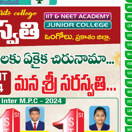
AP
AW
CE
DE
DS
FA-I
FE
GO
HAL
IN
JUL
LE
M
NO