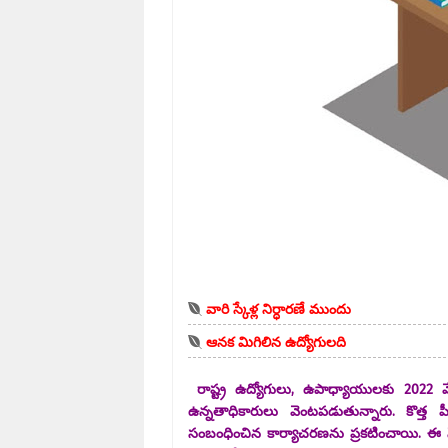
వారి స్కేళ్ల నిర్ధారణే ముందు
ఆనక మిగిలిన ఉద్యోగులది
రాష్ట్ర ఉద్యోగులు, ఉపాధ్యాయులకు 2022 వేతన
ఉన్నతాధికారులు వెంటపడుతున్నారు. కొత్త 
సంబంధించిన కార్యాచరణను ప్రకటించాయి. ఈ న