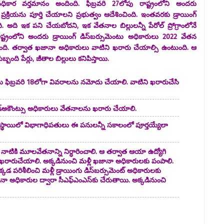
కార వర్తమానం అందింది. ఫిబ్రవరి 27లోపు రాష్ట్రంలోని అందరు
క్రియను పూర్తి చేయాలని ప్రభుత్వం ఆదేశించింది. ఇంతవరకు డ్రాయింగ్‌
ేది. అది ఇక పని చేయబోదని, ఇక వేతనాల బిల్లులన్నీ పేరోల్‌ ప్రోగ్రాంలోనే
్ట్రంలోని అందరు డ్రాయింగ్‌ డిస్‌బర్సుమెంటు అధికారులు 2022 వేతన
ుంది. తర్వాత ఖజానా అధికారులు వాటిని ఖరారు చేయాల్సి ఉంటుంది. ఆ
ిబ్బంది పేర్లు, జీతాల బిల్లులు కనిపిస్తాయి.
ులు ఫిబ్రవరి 18లోగా వివరాలను నమోదు చేయాలి. వాటిని ఖరారుచేసి
డ్‌అకౌంట్సు అధికారులు వేతనాలను ఖరారు చేయాలి.
. రాష్ట్రస్థాయిలో విభాగాధిపతులు ఈ పనులన్నీ సకాలంలో పూర్తయ్యేలా
018 నాటికి మూలవేతనాన్ని నిర్ధారించాలి. ఆ తర్వాత ఆయా ఉద్యోగి
ఖరారుచేయాలి. అక్కడినుంచి మళ్లీ ఖజానా అధికారులకు పంపాలి.
డ పరిశీలించి మళ్లీ డ్రాయింగు డిస్‌బర్సుమెంట్‌ అధికారులకు
ా అధికారుల ద్వారా సీఎఫ్‌ఎంఎస్‌కు చేరుతాయి. అక్కడినుంచి