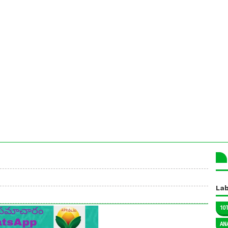
Lab
10
AN