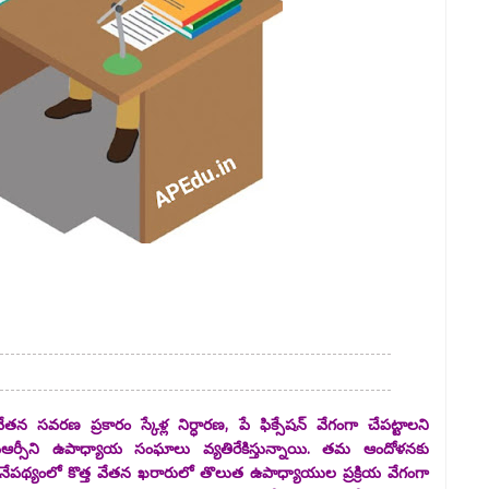
 సవరణ ప్రకారం స్కేళ్ల నిర్ధారణ, పే ఫిక్సేషన్‌ వేగంగా చేపట్టాలని
పీఆర్సీని ఉపాధ్యాయ సంఘాలు వ్యతిరేకిస్తున్నాయి. తమ ఆందోళనకు
ేపథ్యంలో కొత్త వేతన ఖరారులో తొలుత ఉపాధ్యాయుల ప్రక్రియ వేగంగా