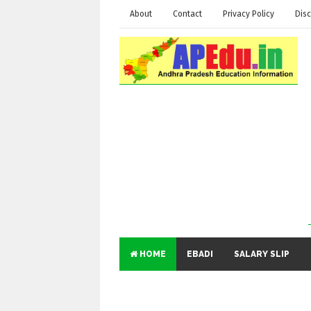
About
Contact
Privacy Policy
Disc
HOME
EBADI
SALARY SLIP