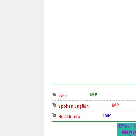
IMP
Jobs
IMP
Spoken English
IMP
Health Info