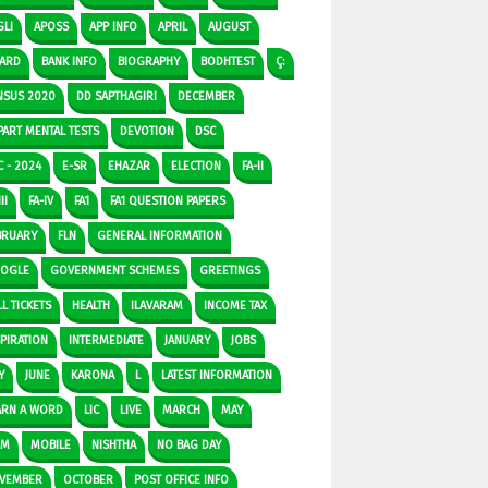
GLI
APOSS
APP INFO
APRIL
AUGUST
ARD
BANK INFO
BIOGRAPHY
BODHTEST
Ç:
NSUS 2020
DD SAPTHAGIRI
DECEMBER
PART MENTAL TESTS
DEVOTION
DSC
C - 2024
E-SR
EHAZAR
ELECTION
FA-II
II
FA-IV
FA1
FA1 QUESTION PAPERS
BRUARY
FLN
GENERAL INFORMATION
OGLE
GOVERNMENT SCHEMES
GREETINGS
L TICKETS
HEALTH
ILAVARAM
INCOME TAX
SPIRATION
INTERMEDIATE
JANUARY
JOBS
Y
JUNE
KARONA
L
LATEST INFORMATION
ARN A WORD
LIC
LIVE
MARCH
MAY
DM
MOBILE
NISHTHA
NO BAG DAY
VEMBER
OCTOBER
POST OFFICE INFO