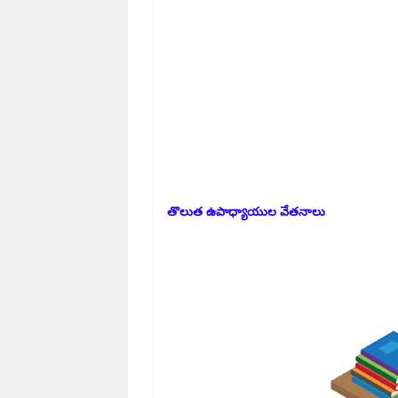
తొలుత ఉపాధ్యాయుల వేతనాలు