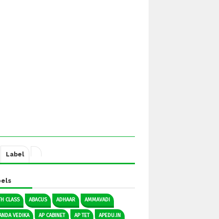
Label
els
TH CLASS
ABACUS
ADHAAR
AMMAVADI
ANDA VEDIKA
AP CABINET
AP TET
APEDU.IN