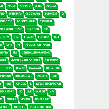
GLI
APOSS
APP INFO
APRIL
AUGUST
ARD
BANK INFO
BIOGRAPHY
BODHTEST
Ç:
NSUS 2020
DD SAPTHAGIRI
DECEMBER
PART MENTAL TESTS
DEVOTION
DSC
C - 2024
E-SR
EHAZAR
ELECTION
FA-II
II
FA-IV
FA1
FA1 QUESTION PAPERS
BRUARY
FLN
GENERAL INFORMATION
OGLE
GOVERNMENT SCHEMES
GREETINGS
L TICKETS
HEALTH
ILAVARAM
INCOME TAX
SPIRATION
INTERMEDIATE
JANUARY
JOBS
Y
JUNE
KARONA
L
LATEST INFORMATION
ARN A WORD
LIC
LIVE
MARCH
MAY
DM
MOBILE
NISHTHA
NO BAG DAY
VEMBER
OCTOBER
POST OFFICE INFO