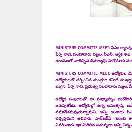
MINISTERS COMMITTE MEET: సీఎం క్యాంపు క
పేర్ని నాని, సలహాదారు సజ్జల, సీఎస్, ఆర్ధి
ఉండటంతో వారిచ్చిన డిమాండ్లపై మరోమారు మం
MINISTERS COMMITTE MEET: ఉద్యోగుల డిమాండ
ఉద్యోగులతో చర్చించిన మంత్రుల కమిటీ ముఖ్యమ
బుగ్గన, పేర్ని నాని, ప్రభుత్వ సలహాదారు సజ్జల,
ఉద్యోగ సంఘాలతో ఈ మధ్యాహ్నం మరోసారి
జరుపుతోంది. ఉద్యోగుల్లో ఉన్న అసంతృప్తి, 
సమావేశమవుతున్నామని, అన్ని అంశాలు సీఎంకి
చర్చిస్తామని తెలిపారు. హెచ్​ఆర్​ఏ గురించి
వివరించారు. ఇక మిగిలిన సమస్యలు అన్నీ చిన్న చ