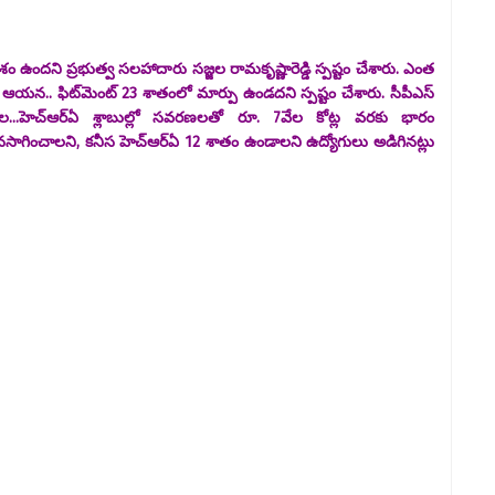
ం ఉందని ప్రభుత్వ సలహాదారు సజ్జల రామకృష్ణారెడ్డి స్పష్టం చేశారు. ఎంత
ఆయన.. ఫిట్​మెంట్ 23 శాతంలో మార్పు ఉండదని స్పష్టం చేశారు. సీపీఎస్
జల...హెచ్​ఆర్ఏ శ్లాబుల్లో సవరణలతో రూ. 7వేల కోట్ల వరకు భారం
నసాగించాలని, కనీస హెచ్​ఆర్​ఏ 12 శాతం ఉండాలని ఉద్యోగులు అడిగినట్లు