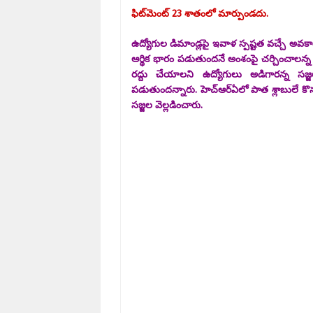
ఫిట్​మెంట్​ 23 శాతంలో మార్పుండదు.
ఉద్యోగుల డిమాండ్లపై ఇవాళ స్పష్టత వచ్చే అవకాశ
ఆర్థిక భారం పడుతుందనే అంశంపై చర్చించాలన్న 
రద్దు చేయాలని ఉద్యోగులు అడిగారన్న సజ్
పడుతుందన్నారు. హెచ్ఆర్​ఏలో పాత శ్లాబులే కొ
సజ్జల వెల్లడించారు.