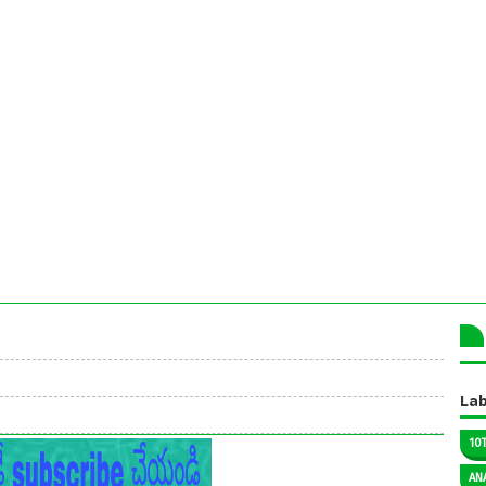
Lab
10
AN