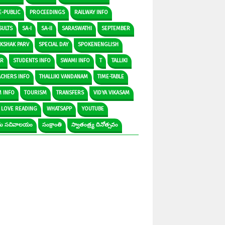
E-PUBLIC
PROCEEDINGS
RAILWAY INFO
SULTS
SA-I
SA-II
SARASWATHI
SEPTEMBER
IKSHAK PARV
SPECIAL DAY
SPOKENENGLISH
AR
STUDENTS INFO
SWAMI INFO
T
TALLIKI
ACHERS INFO
THALLIKI VANDANAM
TIME-TABLE
M INFO
TOURISM
TRANSFERS
VIDYA VIKASAM
 LOVE READING
WHATSAPP
YOUTUBE
రామ సచివాలయం
సంక్రాంతి
స్వాతంత్ర్య దినోత్సవం