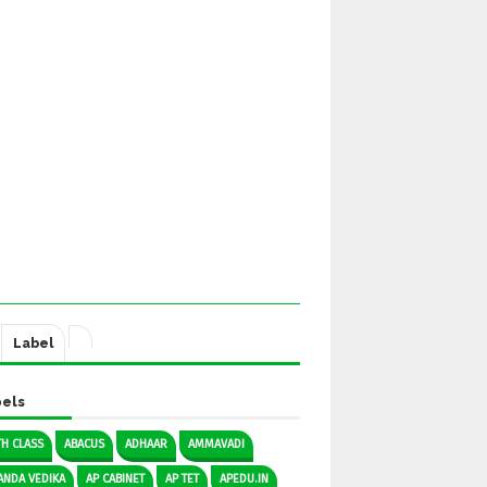
Label
els
TH CLASS
ABACUS
ADHAAR
AMMAVADI
ANDA VEDIKA
AP CABINET
AP TET
APEDU.IN