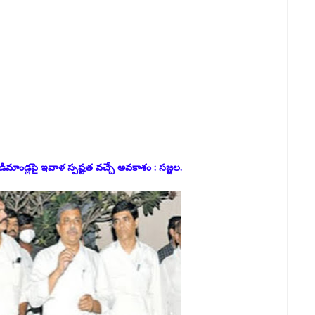
ండ్లపై ఇవాళ స్పష్టత వచ్చే అవకాశం : సజ్జల.