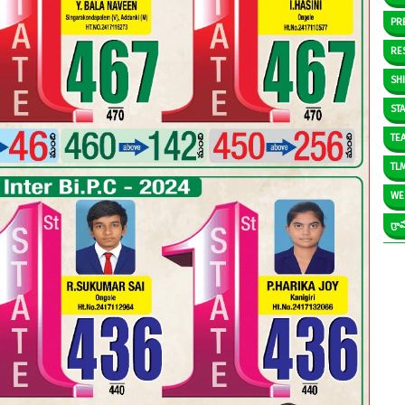
PR
RE
SH
ST
TE
TL
WE
గ్