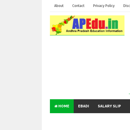
About
Contact
Privacy Policy
Disc
HOME
EBADI
SALARY SLIP