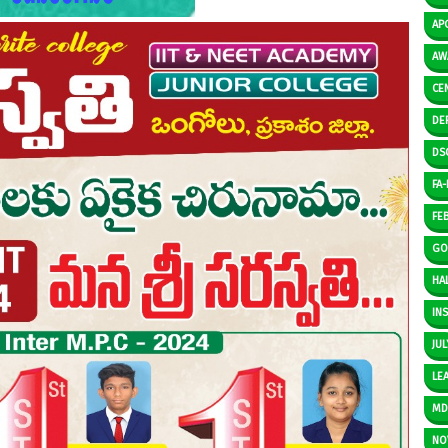
AP
AW
CE
DE
DS
FA-I
FE
GO
HAL
IN
JUL
LE
M
NO