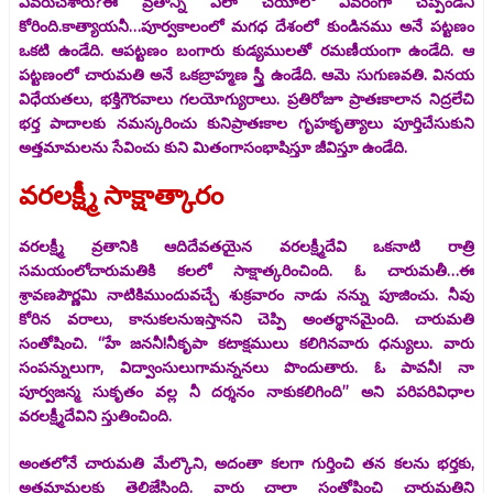
ఎవరుచేశారు?ఈ వ్రతాన్ని ఎలా చేయాలో వివరంగా చెప్పండని
కోరింది.కాత్యాయనీ…పూర్వకాలంలో మగధ దేశంలో కుండినము అనే పట్టణం
ఒకటి ఉండేది. ఆపట్టణం బంగారు కుడ్యములతో రమణీయంగా ఉండేది. ఆ
పట్టణంలో చారుమతి అనే ఒకబ్రాహ్మణ స్త్రీ ఉండేది. ఆమె సుగుణవతి. వినయ
విధేయతలు, భక్తిగౌరవాలు గలయోగ్యురాలు. ప్రతిరోజూ ప్రాతఃకాలాన నిద్రలేచి
భర్త పాదాలకు నమస్కరించు కునిప్రాతఃకాల గృహకృత్యాలు పూర్తిచేసుకుని
అత్తమామలను సేవించు కుని మితంగాసంభాషిస్తూ జీవిస్తూ ఉండేది.
వరలక్ష్మీ సాక్షాత్కారం
వరలక్ష్మీ వ్రతానికి ఆదిదేవతయైన వరలక్ష్మీదేవి ఒకనాటి రాత్రి
సమయంలోచారుమతికి కలలో సాక్షాత్కరించింది. ఓ చారుమతీ…ఈ
శ్రావణపౌర్ణమి నాటికిముందువచ్చే శుక్రవారం నాడు నన్ను పూజించు. నీవు
కోరిన వరాలు, కానుకలనుఇస్తానని చెప్పి అంతర్థానమైంది. చారుమతి
సంతోషించి. “హే జననీ!నీకృపా కటాక్షములు కలిగినవారు ధన్యులు. వారు
సంపన్నులుగా, విద్వాంసులుగామన్ననలు పొందుతారు. ఓ పావనీ! నా
పూర్వజన్మ సుకృతం వల్ల నీ దర్శనం నాకుకలిగింది’’ అని పరిపరివిధాల
వరలక్ష్మీదేవిని స్తుతించింది.
అంతలోనే చారుమతి మేల్కొని, అదంతా కలగా గుర్తించి తన కలను భర్తకు,
అత్తమామలకు తెలిజేసింది. వారు చాలా సంతోషించి చారుమతిని