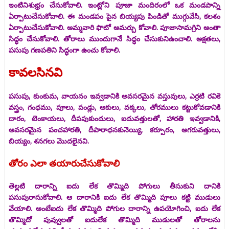
ఇంటినిశుభ్రం చేసుకోవాలి. ఇంట్లోని పూజా మందిరంలో ఒక మండపాన్ని
ఏర్పాటుచేసుకోవాలి. ఈ మండపం పైన బియ్యపు పిండితో ముగ్గువేసి, కలశం
ఏర్పాటుచేసుకోవాలి. అమ్మవారి ఫొటో అమర్చు కోవాలి. పూజాసామగ్రిని అంతా
సిద్ధం చేసుకోవాలి. తోరాలు ముందుగానే సిద్ధం చేసుకునిఉంచాలి. అక్షతలు,
పసుపు గణపతిని సిద్ధంగా ఉంచు కోవాలి.
కావలసినవి
పసుపు, కుంకుమ, వాయనం ఇవ్వడానికి అవసరమైన వస్తువులు, ఎర్రటి రవికె
వస్త్రం, గంధము, పూలు, పండ్లు, ఆకులు, వక్కలు, తోరములు కట్టుకోవడానికి
దారం, టెంకాయలు, దీపపుకుందులు, ఐదువత్తులతో, హారతి ఇవ్వడానికి,
అవసరమైన పంచహారతి, దీపారాధనకునెయ్యి, కర్పూరం, అగరువత్తులు,
బియ్యం, శనగలు మొదలైనవి.
తోరం ఎలా తయారుచేసుకోవాలి
తెల్లటి దారాన్ని ఐదు లేక తొమ్మిది పోగులు తీసుకుని దానికి
పసుపురాసుకోవాలి. ఆ దారానికి ఐదు లేక తొమ్మిది పూలు కట్టి ముడులు
వేయాలి. అంటేఐదు లేక తొమ్మిది పోగుల దారాన్ని ఉపయోగించి, ఐదు లేక
తొమ్మిదో పువ్వులతో ఐదులేక తొమ్మిది ముడులతో తోరాలను