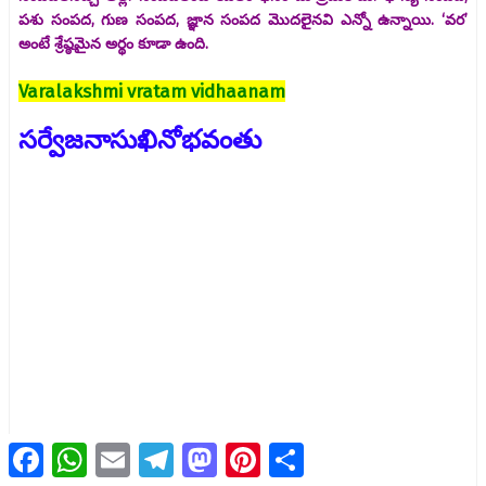
పశు సంపద, గుణ సంపద, జ్ఞాన సంపద మొదలైనవి ఎన్నో ఉన్నాయి. ‘వర’
అంటే శ్రేష్ఠమైన అర్థం కూడా ఉంది.
Varalakshmi vratam vidhaanam
సర్వేజనాసుఖినోభవంతు
F
W
E
T
M
P
S
a
h
m
e
a
i
h
c
a
a
l
s
n
a