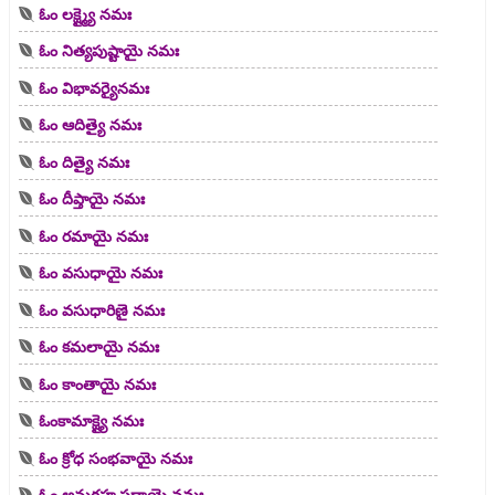
ఓం లక్ష్మ్యై నమః
ఓం నిత్యపుష్టాయై నమః
ఓం విభావర్యైనమః
ఓం ఆదిత్యై నమః
ఓం దిత్యై నమః
ఓం దీప్తాయై నమః
ఓం రమాయై నమః
ఓం వసుధాయై నమః
ఓం వసుధారిణై నమః
ఓం కమలాయై నమః
ఓం కాంతాయై నమః
ఓంకామాక్ష్యై నమః
ఓం క్రోధ సంభవాయై నమః