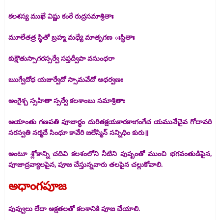
కలశస్య ముఖే విష్ణు కంఠే రుద్రసమాశ్రితాః
మూలేతత్ర స్థితో బ్రహ్మ మధ్యే మాతృగణ ఃస్థితాః
కుక్షౌతుస్సాగరస్సర్వే సప్తద్వీపా వసుంధరా
ఋగ్వేదోధ యజుర్వేదో స్సామవేదో అధర్వణః
అంగైశ్చ స్సహితా స్సర్వే కలశాంబు సమాశ్రితాః
ఆయాంతు గణపతి పూజార్థం దురితక్షయకారకాఃగంగేచ యమునేచైవ గోదావరి
సరస్వతి నర్మదే సింధూ కావేరి జలేస్మిన్ సన్నిధిం కురు॥
అంటూ శ్లోకాన్ని చదివి కలశంలోని నీటిని పుష్పంతో ముంచి భగవంతుడిపైన,
పూజాద్రవ్యాలపైన, పూజ చేస్తున్నవారు తలపైన చల్లుకోవాలి.
అధాంగపూజ
పువ్వులు లేదా అక్షతలతో కలశానికి పూజ చేయాలి.