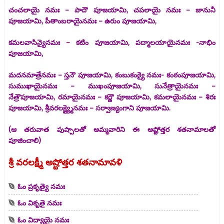
చంచలాయై నమః – పాదౌ పూజయామి, చపలాయై నమః – జానునీ
పూజయామి, పీతాంబరాయైనమః – ఉరుం పూజయామి,
కమలవాసిన్యైనమః – కటిం పూజయామి, పద్మాలయాయైనమః -నాభిం
పూజయామి,
మదనమాత్రేనమః – స్తనౌ పూజయామి, కంబుకంఠ్యై నమః- కంఠంపూజయామి,
సుముఖాయైనమః – ముఖంపూజయామి, సునేత్రాయైనమః –
నేత్రౌపూజయామి, రమాయైనమః – కర్ణౌ పూజయామి, కమలాయైనమః – శిరః
పూజయామి, శ్రీవరలక్ష్య్మైనమః – సర్వాణ్యంగాని పూజయామి.
(ఆ తరువాత పుష్పాలతో అమ్మవారిని ఈ అష్టోత్తర శతనామాలతో
పూజించాలి)
శ్రీ వరలక్ష్మీ అష్టోత్తర శతనామావళి
ఓం ప్రకృత్యై నమః
ఓం వికృతై నమః
ఓం విద్యాయై నమః