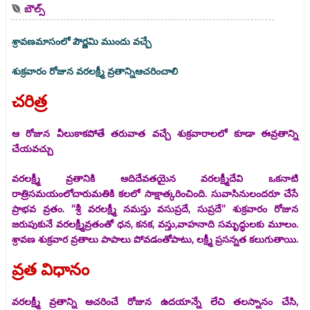
బౌల్స్
శ్రావణమాసంలో పౌర్ణమి ముందు వచ్చే
శుక్రవారం రోజున వరలక్ష్మీ వ్రతాన్నిఆచరించాలి
చరిత్ర
ఆ రోజున వీలుకాకపోతే తరువాత వచ్చే శుక్రవారాలలో కూడా ఈవ్రతాన్ని
చేయవచ్చు
వరలక్ష్మీ వ్రతానికి ఆదిదేవతయైన వరలక్ష్మీదేవి ఒకనాటి
రాత్రిసమయంలోచారుమతికి కలలో సాక్షాత్కరించింది. సువాసినులందరూ చేసే
ప్రాభవ వ్రతం. “శ్రీ వరలక్ష్మీ నమస్తు వసుప్రదే, సుప్రదే” శుక్రవారం రోజున
జరుపుకునే వరలక్ష్మీవ్రతంతో ధన, కనక, వస్తు,వాహనాది సమృద్ధులకు మూలం.
శ్రావణ శుక్రవార వ్రతాలు పాపాలు పోవడంతోపాటు,
లక్ష్మీ ప్రసన్నత కలుగుతాయి.
వ్రత విధానం
వరలక్ష్మీ వ్రతాన్ని ఆచరించే రోజున ఉదయాన్నే లేచి తలస్నానం చేసి,