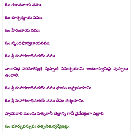
ఓం గజాననాయ నమః,
ఓం శూర్పకర్ణాయ నమః,
ఓం హేరంబాయ నమః,
ఓం స్కందపూర్వజాయనమః,
ఓం శ్రీ మహాగణాధిపతయే నమః
నానావిధ పరిమళపుత్ర పుష్పాణి సమర్పయామి అంటూస్వామిపై పుష్పాలు
ఉంచాలి.
ఓం శ్రీ మహాగణాధిపతయే నమః ధూపం ఆఘ్రాపయామి
ఓం శ్రీ మహాగణాధిపతయే నమః దీపం దర్శయామి.
స్వామివారి ముందు పళ్ళుగానీ బెల్లాన్ని గానీ నైవేద్యంగా పెట్టాలి.
ఓం భూర్భువస్సువః తత్సవితుర్వర్యేణ్యం,