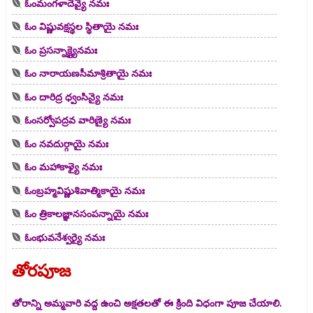
ఓంమంగళాదేవ్యై నమః
ఓం విష్ణువక్షస్థల స్థితాయై నమః
ఓం ప్రసన్నాక్ష్యైనమః
ఓం నారాయణసీమాశ్రితాయై నమః
ఓం దారిద్ర ధ్వంసిన్యై నమః
ఓంసర్వోపద్రవ వారిణ్యై నమః
ఓం నవదుర్గాయై నమః
ఓం మహాకాళ్యై నమః
ఓంబ్రహ్మవిష్ణుశివాత్మికాయై నమః
ఓం త్రికాలజ్ఞానసంపన్నాయై నమః
ఓంభువనేశ్వర్యై నమః
తోరపూజ
తోరాన్ని అమ్మవారి వద్ద ఉంచి అక్షతలతో ఈ క్రింది విధంగా పూజ చేయాలి.