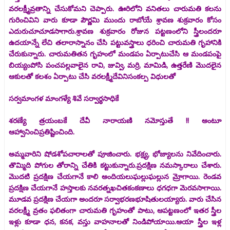
వరలక్ష్మీవ్రతాన్ని చేసుకోమని చెప్పారు. ఊరిలోని వనితలు చారుమతి కలను
గురించివిని వారు కూడా పౌర్ణమి ముందు రాబోయే శ్రావణ శుక్రవారం కోసం
ఎదురుచూచూడసాగారు.శ్రావణ శుక్రవారం రోజున పట్టణంలోని స్త్రీలందరూ
ఉదయాన్నే లేచి తలారాస్నానం చేసి పట్టువస్త్రాలు ధరించి చారుమతి గృహానికి
చేరుకున్నారు. చారుమతితన గృహంలో మండపం ఏర్పాటుచేసి ఆ మండపంపై
బియ్యంపోసి పంచపల్లవాలైన రావి, జువ్వి, మర్రి, మామిడి, ఉత్తరేణి మొదలైన
ఆకులతో కలశం ఏర్పాటు చేసి వరలక్ష్మీదేవినిసంకల్ప విధులతో
సర్వమాంగళ మాంగళ్యే శివే సర్వార్థసాధికే
శరణ్యే త్రయంబకే దేవీ నారాయణి నమోస్తుతే !! అంటూ
ఆహ్వానించిప్రతిష్టించింది.
అమ్మవారిని షోడశోపచారాలతో పూజించారు. భక్ష్య, భోజ్యాలను నివేదించారు.
తొమ్మిది పోగుల తోరాన్ని చేతికి కట్టుకున్నారు.ప్రదక్షిణ నమస్కారాలు చేశారు.
మొదటి ప్రదక్షిణ చేయగానే కాలి అందియలుఘల్లుఘల్లున మ్రోగాయి. రెండవ
ప్రదక్షిణ చేయగానే హస్తాలకు నవరత్నఖచితకంకణాలు ధగధగా మెరవసాగాయి.
మూడవ ప్రదక్షిణ చేయగా అందరూ సర్వాభరణభూషితులయ్యారు. వారు చేసిన
వరలక్ష్మీ వ్రతం ఫలితంగా చారుమతి గృహంతో పాటు, ఆపట్టణంలో ఇతర స్త్రీల
ఇళ్లు కూడా ధన, కనక, వస్తు వాహనాలతో నిండిపోయాయి.ఆయా స్త్రీల ఇళ్ల