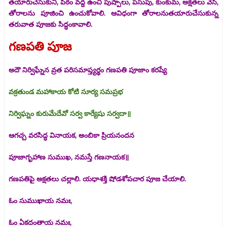
తయారుచేసుకుని, పీఠం వద్ద ఉంచి పుష్పాలు, పసుపు, కుంకుమ, అక్షతలు వేసి,
తోరాలను పూజించి ఉంచుకోవాలి. ఆవిధంగా తోరాలనుతయారుచేసుకున్న
తరువాత పూజకు సిద్ధంకావాలి.
గణపతి పూజ
అదౌ నిర్విఘ్నేన వ్రత పరిసమాప్త్యర్థం గణపతి పూజాం కరష్యే
వక్రతుండ మహాకాయ కోటి సూర్య సమప్రభ
నిర్విఘ్నం కురుమేదేవో సర్వ కార్యేషు సర్వదా॥
ఆగచ్చ వరసిద్ధ వినాయక, అంబికా ప్రియనందన
పూజాగృహాణ సుముఖ, నమస్తే గణనాయక॥
గణపతిపై అక్షతలు చల్లాలి. యధాశక్తి షోడశోపచార పూజ చేయాలి.
ఓం సుముఖాయ నమః,
ఓం ఏకదంతాయ నమః,