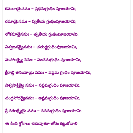
కమలాయైనమః – ప్రథమగ్రంథిం పూజయామి,
రమాయైనమః – ద్వితీయ గ్రంథింపూజయామి,
లోకమాత్రేనమః – తృతీయ గ్రంథింపూజయామి,
విశ్వజనన్యైనమః – చతుర్థగ్రంథింపూజయామి,
మహాలక్ష్మ్యై నమః – పంచమగ్రంథిం పూజయామి,
క్షీరాబ్ది తనయాయై నమః – షష్ఠమ గ్రంథిం పూజయామి,
విశ్వసాక్షిణ్యై నమః – సప్తమగ్రంథిం పూజయామి,
చంద్రసోదర్యైనమః – అష్టమగ్రంథిం పూజయామి,
శ్రీ వరలక్ష్మీయై నమః – నవమగ్రంథిం పూజయామి.
ఈ కింది శ్లోకాలు చదువుతూ తోరం కట్టుకోవాలి