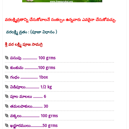
వరలక్ష్మివ్రతాన్ని చేసుకోవాలనే సంకల్పం ఉన్నవారు ఎవరైనా చేసుకోవచ్చు.
వరలక్ష్మి వ్రతం : (పూజా విధానం )
శ్రీ వర లక్ష్మి పూజ సామగ్రి
పసుపు ................. 100 grms
కుంకుమ ................100 grms
గంధం .................... 1box
విడిపూలు................ 1/2 kg
పూల మాలలు ........... 6
తమలపాకులు............ 30
వక్కలు..................... 100 grms
ఖర్జూరములు..............50 grms