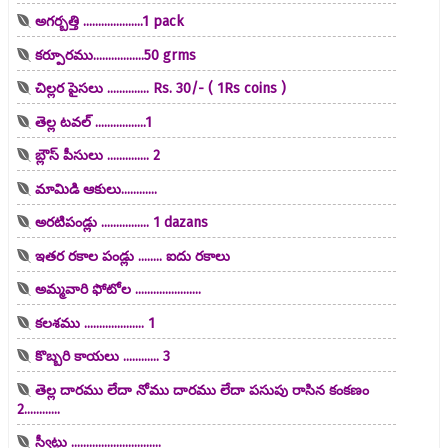
అగర్బత్తి ....................1 pack
కర్పూరము.................50 grms
చిల్లర పైసలు .............. Rs. 30/- ( 1Rs coins )
తెల్ల టవల్ .................1
బ్లౌస్ పీసులు .............. 2
మామిడి ఆకులు............
అరటిపండ్లు ................ 1 dazans
ఇతర రకాల పండ్లు ........ ఐదు రకాలు
అమ్మవారి ఫోటోల ......................
కలశము .................... 1
కొబ్బరి కాయలు ............ 3
తెల్ల దారము లేదా నోము దారము లేదా పసుపు రాసిన కంకణం
2............
స్వీట్లు ..............................