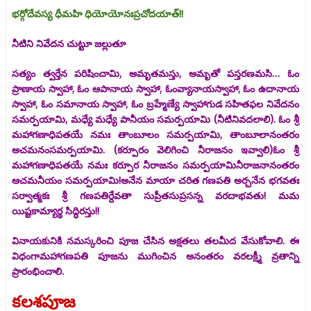
భర్గోదేవస్య ధీమహి ధియోయోనఃప్రచోదయాత్!!
నీటిని నివేదన చుట్టూ జల్లుతూ
సత్యం త్వర్తేన పరిషించామి, అమృతమస్తు, అమృతో పస్తరణమసి… ఓం
ప్రాణాయ స్వాహా, ఓం ఆపానాయ స్వాహా, ఓంవ్యానాయస్వాహా, ఓం ఉదానాయ
స్వాహా, ఓం సమానాయ స్వాహా, ఓం బ్రహ్మేణ్యే స్వాహాగుడ సహితఫల నివేదనం
సమర్పయామి, మధ్యే మధ్యే పానీయం సమర్పయామి (నీటినివదలాలి). ఓం శ్రీ
మహాగణాధిపతయే నమః తాంబూలం సమర్పయామి, తాంబూలానంతరం
అచమనంసమర్పయామి. (కర్పూరం వెలిగించి నీరాజనం ఇవ్వాలి)ఓం శ్రీ
మహాగణాధిపతయే నమః కర్పూర నీరాజనం సమర్పయామినీరాజనానంతరం
ఆచమనీయం సమర్పయామి!అనేన మాయా చరిత గణపతి అర్చనేన భగవతః
సర్వాత్మకః శ్రీ గణపతిర్దేవతా సుప్రీతసుప్రసన్న వరదాభవతు! మమ
యిష్టకామ్యార్థ సిద్ధిరస్తు!!
వినాయకునికి నమస్కరించి పూజ చేసిన అక్షతలు తలమీద వేసుకోవాలి. ఈ
విధంగామహాగణపతి పూజను ముగించిన అనంతరం వరలక్ష్మీ వ్రతాన్ని
ప్రారంభించాలి.
కలశపూజ