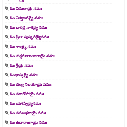
ఓం విమలాయై నమః
ఓం విశ్వజనన్యై నమః
ఓం దారిద్ర నాశిన్యై నమః
ఓం ప్రీతా పుష్కరిణ్యైనమః
ఓం శాంత్యై నమః
ఓం శుక్లమాలాంబరాయై నమః
ఓం శ్రీయై నమః
ఓంభాస్కర్యై నమః
ఓం బిల్వ నిలయాయై నమః
ఓం వరారోహాయై నమః
ఓం యశస్విన్యైనమః
ఓం వసుంధరాయై నమః
ఓం ఉదారాంగాయై నమః