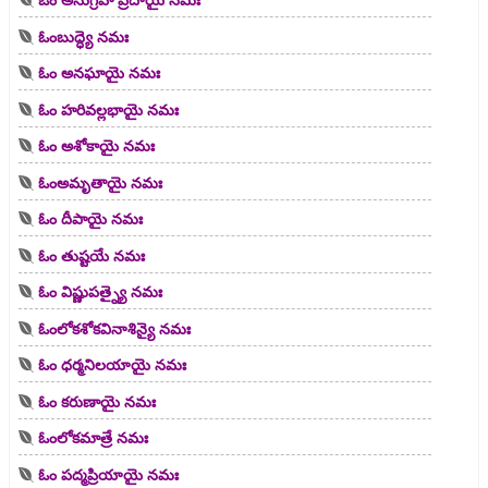
ఓం అనుగ్రహ ప్రదాయై నమః
ఓంబుద్ధ్యె నమః
ఓం అనఘాయై నమః
ఓం హరివల్లభాయై నమః
ఓం అశోకాయై నమః
ఓంఅమృతాయై నమః
ఓం దీపాయై నమః
ఓం తుష్టయే నమః
ఓం విష్ణుపత్న్యై నమః
ఓంలోకశోకవినాశిన్యై నమః
ఓం ధర్మనిలయాయై నమః
ఓం కరుణాయై నమః
ఓంలోకమాత్రే నమః
ఓం పద్మప్రియాయై నమః