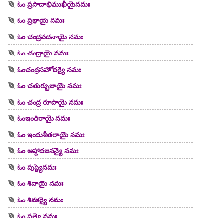
ఓం ప్రసాదాభిముఖీయైనమః
ఓం ప్రభాయై నమః
ఓం చంద్రవదనాయై నమః
ఓం చంద్రాయై నమః
ఓంచంద్రసహోదర్యై నమః
ఓం చతుర్భుజాయై నమః
ఓం చంద్ర రూపాయై నమః
ఓంఇందిరాయై నమః
ఓం ఇందుశీతలాయై నమః
ఓం ఆహ్లాదజనన్యై నమః
ఓం పుష్ట్యెనమః
ఓం శివాయై నమః
ఓం శివకర్యై నమః
ఓం సత్యై నమః