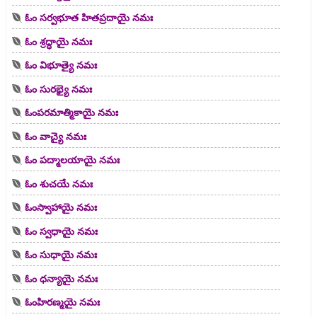
ఓం సర్వభూత హితప్రదాయై నమః
ఓం శ్రద్ధాయై నమః
ఓం విభూత్యై నమః
ఓం సురభ్యై నమః
ఓంపరమాత్మికాయై నమః
ఓం వాచ్యై నమః
ఓం పద్మాలయాయై నమః
ఓం శుచయే నమః
ఓంస్వాహాయై నమః
ఓం స్వధాయై నమః
ఓం సుధాయై నమః
ఓం ధన్యాయై నమః
ఓంహిరణ్మయై నమః