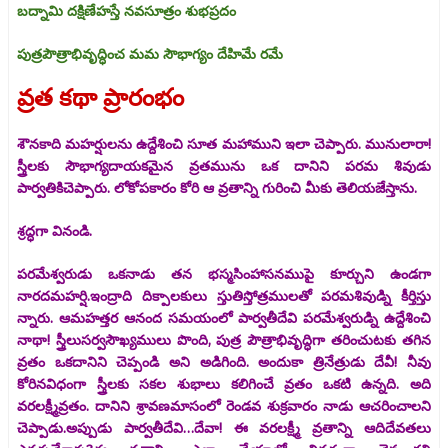
బద్నామి దక్షిణేహస్తే నవసూత్రం శుభప్రదం
పుత్రపౌత్రాభివృద్ధించ మమ సౌభాగ్యం దేహిమే రమే
వ్రత కథా ప్రారంభం
శౌనకాది మహర్షులను ఉద్దేశించి సూత మహాముని ఇలా చెప్పారు. మునులారా!
స్త్రీలకు సౌభాగ్యదాయకమైన వ్రతమును ఒక దానిని పరమ శివుడు
పార్వతికిచెప్పారు. లోకోపకారం కోరి ఆ వ్రతాన్ని గురించి మీకు తెలియజేస్తాను.
శ్రద్ధగా వినండి.
పరమేశ్వరుడు ఒకనాడు తన భస్మసింహాసనముపై కూర్చుని ఉండగా
నారదమహర్షి.ఇంద్రాది దిక్పాలకులు స్తుతిస్తోత్రములతో పరమశివుడ్ని కీర్తిస్తు
న్నారు. ఆమహత్తర ఆనంద సమయంలో పార్వతీదేవి పరమేశ్వరుడ్ని ఉద్దేశించి
నాథా! స్త్రీలుసర్వసౌఖ్యములు పొంది, పుత్ర పౌత్రాభివృద్ధిగా తరించుటకు తగిన
వ్రతం ఒకదానిని చెప్పండి అని అడిగింది. అందుకా త్రినేత్రుడు దేవీ! నీవు
కోరినవిధంగా స్త్రీలకు సకల శుభాలు కలిగించే వ్రతం ఒకటి ఉన్నది. అది
వరలక్ష్మీవ్రతం. దానిని శ్రావణమాసంలో రెండవ శుక్రవారం నాడు ఆచరించాలని
చెప్పాడు.అప్పుడు పార్వతీదేవి…దేవా! ఈ వరలక్ష్మీ వ్రతాన్ని ఆదిదేవతలు