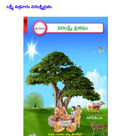
లక్ష్మీ శుక్రవారం వరలక్ష్మివ్రతం