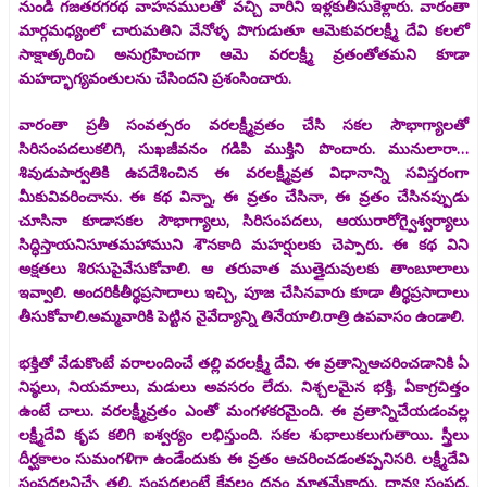
నుండి గజతరగరథ వాహనములతో వచ్చి వారిని ఇళ్లకుతీసుకెళ్లారు. వారంతా
మార్గమధ్యంలో చారుమతిని వేనోళ్ళ పొగుడుతూ ఆమెకువరలక్ష్మీ దేవి కలలో
సాక్షాత్కరించి అనుగ్రహించగా ఆమె వరలక్ష్మీ వ్రతంతోతమని కూడా
మహద్భాగ్యవంతులను చేసిందని ప్రశంసించారు.
వారంతా ప్రతీ సంవత్సరం వరలక్ష్మీవ్రతం చేసి సకల సౌభాగ్యాలతో
సిరిసంపదలుకలిగి, సుఖజీవనం గడిపి ముక్తిని పొందారు. మునులారా…
శివుడుపార్వతికి ఉపదేశించిన ఈ వరలక్ష్మీవ్రత విధానాన్ని సవిస్తరంగా
మీకువివరించాను. ఈ కథ విన్నా, ఈ వ్రతం చేసినా, ఈ వ్రతం చేసినప్పుడు
చూసినా కూడాసకల సౌభాగ్యాలు, సిరిసంపదలు, ఆయురారోగ్వైశ్వర్యాలు
సిద్ధిస్తాయనిసూతమహాముని శౌనకాది మహర్షులకు చెప్పారు. ఈ కథ విని
అక్షతలు శిరసుపైవేసుకోవాలి. ఆ తరువాత ముత్తైదువులకు తాంబూలాలు
ఇవ్వాలి. అందరికీతీర్థప్రసాదాలు ఇచ్చి, పూజ చేసినవారు కూడా తీర్థప్రసాదాలు
తీసుకోవాలి.అమ్మవారికి పెట్టిన నైవేద్యాన్ని తినేయాలి.రాత్రి ఉపవాసం ఉండాలి.
భక్తితో వేడుకొంటే వరాలందించే తల్లి వరలక్ష్మీ దేవి. ఈ వ్రతాన్నిఆచరించడానికి ఏ
నిష్ఠలు, నియమాలు, మడులు అవసరం లేదు. నిశ్చలమైన భక్తి, ఏకాగ్రచిత్తం
ఉంటే చాలు. వరలక్ష్మీవ్రతం ఎంతో మంగళకరమైంది. ఈ వ్రతాన్నిచేయడంవల్ల
లక్ష్మీదేవి కృప కలిగి ఐశ్వర్యం లభిస్తుంది. సకల శుభాలుకలుగుతాయి. స్త్రీలు
దీర్ఘకాలం సుమంగళిగా ఉండేందుకు ఈ వ్రతం ఆచరించడంతప్పనిసరి. లక్ష్మీదేవి
సంపదలనిచ్చే తల్లి. సంపదలంటే కేవలం ధనం మాత్రమేకాదు. ధాన్య సంపద,