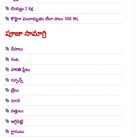
బియ్యం 2 kg
కొద్దిగా పంచామృతం లేదా పాలు 100 ML
పూజా సామాగ్రి
దీపాలు
గంట
హారతి ప్లేటు
స్పూన్స్
ట్రేలు
నూనె
వత్తులు
అగ్గిపెట్టె
గ్లాసులు