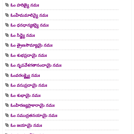
ఓం హరిణ్యై నమః
ఓంహేమమాలిన్యై నమః
ఓం ధనధాన్యకర్యై నమః
ఓం సిద్ధ్యై నమః
ఓం త్రైణసౌమ్యాయై నమః
ఓం శుభప్రదాయై నమః
ఓం నృపవేశగతానందాయై నమః
ఓంవరలక్ష్మ్యై నమః
ఓం వసుప్రదాయై నమః
ఓం శుభాయై నమః
ఓంహిరణ్యప్రాకారాయై నమః
ఓం సముద్రతనయాయై నమః
ఓం జయాయై నమః