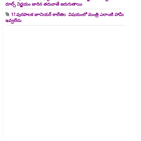
రూల్స్ నిర్ణయం జారిన తరువాతే జరుగుతాయి
17.పురపాలక జూనియర్ కాలేజిల విషయంలో మంత్రి ఎలాంటి హామీ
ఇవ్వలేదు