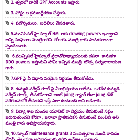
2. త్వరలో వారికి GPF Accounts ఇస్తారు.
3. పోస్టు ల క్రమబద్ధీకరణ చేస్తారు.
4. పదోన్నతులు, బదిలీలు చేపడతారు.
5.మునిసిపల్ హై స్కూల్ HM లకు drawing powers ఇవ్వాలని
అన్ని సంఘాలు మంత్రిగారిని కోరారు. మంత్రి గారు సానుకూలంగా
స్పందించారు.
6.మున్సిపల్ హైస్కూల్ ప్రధానోపాధ్యాయులకు దసరా కానుకగా
DDO powers ఇస్తామని హామీ ఇచ్చిన మంత్రి బొత్స సత్యనారాయణ
గారు
7.GPF పై ఏ విధాన పరమైన నిర్ణయం తీసుకోలేదు.
8. ఉమ్మడి సర్వీస్ రూల్ పై ఏకాభిప్రాయం రాలేదు. ఒకవేళ ఉమ్మడి
సర్వీస్ రూల్స్ తీసుకోవాలని అంటే joinig ర్యాంక్ లేదా joing డేట్
పరిగణనలోకి తీసుకుని ఇస్తే ఎలా ఉంటుంది అని అడిగారు
9. విద్యా శాఖ మండల యూనిట్ గా నిర్ణయం తీసుకుంటే నష్టం
జరుగుతుందని కోరగా , జనాభా ప్రాతిపదికన తీసుకుంటే మంచిది అని
మంత్రి గారు అభిప్రాయపడ్డారు.
10.స్కూల్ maintenance grants 3 సంవత్సరాల నుండి రావడం
లేదనీ తెలుపగా అధికారులుకు తగిన ఆదేశాలు ఇచ్చారు