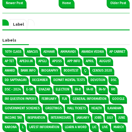
Newer Post
Home
Older Post
Label
Labels
10TH CLASS
ABACUS
ADHAAR
AMMAVADI
ANANDA VEDIKA
AP CABINET
AP TET
APEDU.IN
APGLI
APOSS
APP INFO
APRIL
AUGUST
AWARD
BANK INFO
BIOGRAPHY
BODHTEST
Ç:
CENSUS 2020
DD SAPTHAGIRI
DECEMBER
DEPART MENTAL TESTS
DEVOTION
DSC
DSC - 2024
E-SR
EHAZAR
ELECTION
FA-II
FA-III
FA-IV
FA1
FA1 QUESTION PAPERS
FEBRUARY
FLN
GENERAL INFORMATION
GOOGLE
GOVERNMENT SCHEMES
GREETINGS
HALL TICKETS
HEALTH
ILAVARAM
INCOME TAX
INSPIRATION
INTERMEDIATE
JANUARY
JOBS
JULY
JUNE
KARONA
L
LATEST INFORMATION
LEARN A WORD
LIC
LIVE
MARCH