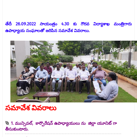
తేదీ 26.09.2022 సాయంత్రం 4.30 కు గౌరవ విద్యాశాఖ మంత్రిగారు
ఉపాధ్యాయ సంఘాలతో జరిపిన సమావేశ వివరాలు.
సమావేశ వివరాలు
1. మున్సిపల్, కార్పొరేషన్ ఉపాధ్యాయులు ను జిల్లా యూనిట్ గా
తీసుకుంటారు.