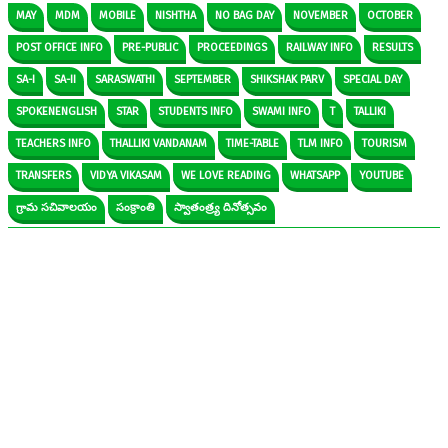
MAY
MDM
MOBILE
NISHTHA
NO BAG DAY
NOVEMBER
OCTOBER
POST OFFICE INFO
PRE-PUBLIC
PROCEEDINGS
RAILWAY INFO
RESULTS
SA-I
SA-II
SARASWATHI
SEPTEMBER
SHIKSHAK PARV
SPECIAL DAY
SPOKENENGLISH
STAR
STUDENTS INFO
SWAMI INFO
T
TALLIKI
TEACHERS INFO
THALLIKI VANDANAM
TIME-TABLE
TLM INFO
TOURISM
TRANSFERS
VIDYA VIKASAM
WE LOVE READING
WHATSAPP
YOUTUBE
గ్రామ సచివాలయం
సంక్రాంతి
స్వాతంత్ర్య దినోత్సవం