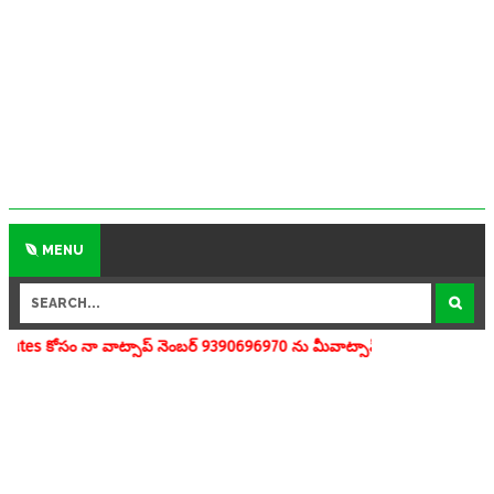
MENU
సాప్ నెంబర్ 9390696970 ను మీవాట్సాప్ గ్రూపులో add చేయగలరు www.apedu