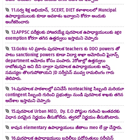
11.సర్వ శిక్ష అభియాన్, SCERT, DIET కళాశాలలలో Muncipal
ఉపాధ్యాయులుకు కూడా అవకాశం ఇవ్వాలని కోరగా అందుకు
అంగీకరించారు
12.APPSC పరీక్షలకు హాజరయ్యే పురపాలక ఉపాధ్యాయులుకు age
exemption కోరగా తగిన ఉత్తర్వులు ఇస్తామని చెప్పారు
13.GoNo 40 ప్రకారం పురపాలక teachers కు DDO powers తో
పాటు sanctioning powers కూడా విద్యా శాఖా ఆమోదించి ఫైనాన్స్
department ఆమోదం కోసం పంపారు. 2రోజుల్లో ఉత్తర్వులు
రాబోతున్నవి అని దీని ద్వారా పురపాలక ఉపాధ్యాయులకు అన్ని
సమస్యల తొలగుపోతాయని JD సర్వీసెస్ మువ్వ రామలింగం గారు
తెలిపారు.
14.పురపాలక పాఠశాలల్లో పనిచేసే nonteaching సిబ్బంది మరియూ
contingent సిబ్బంది గురించి ప్రభుత్వం నుండి పురపాలక శాఖకు తగిన
ఆదేశాల ఇస్తామని చెప్పారు
15.పురపాలక Urban MEO, Dy. E.O పోస్టుల గురించి ఇంతవరకు
విధాన పరమైన నిర్ణయం తీసుకోలేదు. త్వరలో నిర్ణయం తీసుకొంటారు.
కావున elementary ఉపాధ్యాయులు జీతాలు meo లే డ్రా చేస్తారు.
16.పురపాలక ఉపాధ్యాయులు బదిలీలు పదోన్నతులు సర్వీసెస్