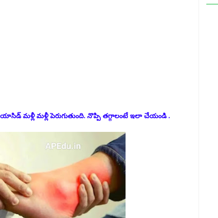
సిడ్ మళ్లీ మళ్లీ పెరుగుతుంది. నొప్పి తగ్గాలంటే ఇలా చేయండి .