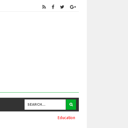
Educational
and General Updates కోసం నా వాట్సాప్ నెంబర్ 9390696970 