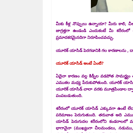
మీ
కు కీళ్ల నొప్పులు ఉన్నాయా? మీరు కాలి, చీ
జాగ్రత్తగా ఉండండి ఎందుకంటే మీ శరీరంల
ప్రమాదకరమైనదిగా నిరూపించవచ్చు.
యూరిక్ యాసిడ్ పెరగడానికి గల కారణాలను , ద
యూరిక్ యాసిడ్ అంటే ఏంటి?
ఏదైనా కారణం వల్ల కిడ్నీల వడపోత సామర్థ్యం
ఎముకల మధ్య పేరుకుపోతుంది. యూరిక్ యాసిడ
యూరిక్ యాసిడ్ చాలా వరకు మూత్రపిండాల ద్వా
పంపబడుతుంది.
శరీరంలో యూరిక్ యాసిడ్ ఎక్కువగా ఉంటే లేదా
పరిమాణం పెరుగుతుంది. తరువాత అది ఎముకల 
యాసిడ్ పెరుగుదల శరీరంలోని కండరాలలో మంటను
భాగానైనా (ముఖ్యంగా చీలమండలు, నడుము, మె