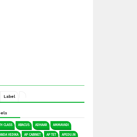
Label
els
TH CLASS
ABACUS
ADHAAR
AMMAVADI
ANDA VEDIKA
AP CABINET
AP TET
APEDU.IN