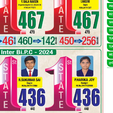
PR
RE
SH
ST
TE
TL
WE
గ్