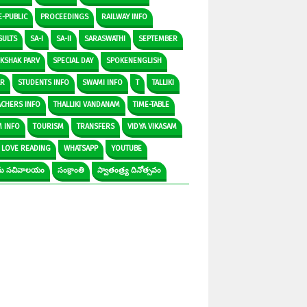
E-PUBLIC
PROCEEDINGS
RAILWAY INFO
SULTS
SA-I
SA-II
SARASWATHI
SEPTEMBER
IKSHAK PARV
SPECIAL DAY
SPOKENENGLISH
AR
STUDENTS INFO
SWAMI INFO
T
TALLIKI
ACHERS INFO
THALLIKI VANDANAM
TIME-TABLE
M INFO
TOURISM
TRANSFERS
VIDYA VIKASAM
 LOVE READING
WHATSAPP
YOUTUBE
రామ సచివాలయం
సంక్రాంతి
స్వాతంత్ర్య దినోత్సవం