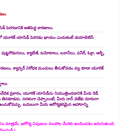
ారణం
్ పెరగడానికి అతిపెద్ద కారణాలు.
ంలో యూరిక్ యాసిడ్ పెరగడం ఖాయం ఎందుకంటే డయాబెటిస్
్, పుట్టగొడుగులు, క్యాబేజీ, టమోటాలు, బఠానీలు, పనీర్, ఓక్రా, అర్బీ,
వారణలు, క్యాన్సర్ నిరోధక మందులు తీసుకోవడం వల్ల కూడా యూరిక్
గాలు
్ నివేదిక ప్రకారం, యూరిక్ యాసిడ్‌ను నియంత్రించడానికి మీరు రెడ్
ాలను తినకూడదు. సరళంగా చెప్పాలంటే, మీరు నాన్ వెజ్‌కు దూరంగా
ంచుకోవచ్చు. బదులుగా మీరు ఆరోగ్యకరమైన ఆహారాన్ని
సం మాత్రమే. ఆరోగ్య నిపుణుల సలహాల మేరకు అందించడం జరుగుతుంది.
దించండి.)