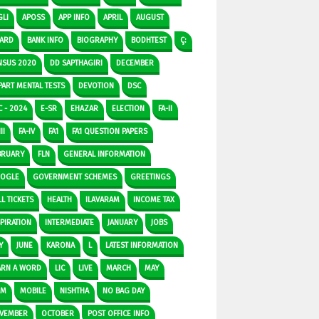
GLI
APOSS
APP INFO
APRIL
AUGUST
ARD
BANK INFO
BIOGRAPHY
BODHTEST
Ç:
NSUS 2020
DD SAPTHAGIRI
DECEMBER
PART MENTAL TESTS
DEVOTION
DSC
C - 2024
E-SR
EHAZAR
ELECTION
FA-II
II
FA-IV
FA1
FA1 QUESTION PAPERS
BRUARY
FLN
GENERAL INFORMATION
OGLE
GOVERNMENT SCHEMES
GREETINGS
L TICKETS
HEALTH
ILAVARAM
INCOME TAX
SPIRATION
INTERMEDIATE
JANUARY
JOBS
Y
JUNE
KARONA
L
LATEST INFORMATION
ARN A WORD
LIC
LIVE
MARCH
MAY
DM
MOBILE
NISHTHA
NO BAG DAY
VEMBER
OCTOBER
POST OFFICE INFO