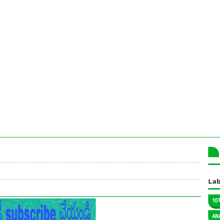
Lab
10
AN