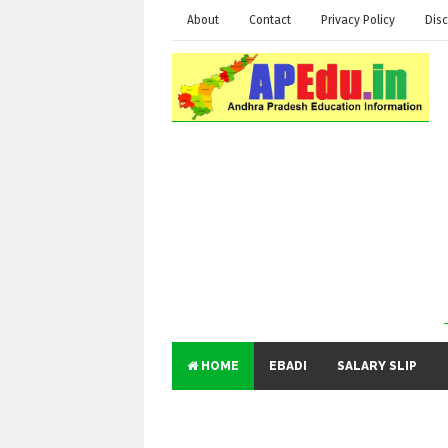
About
Contact
Privacy Policy
Disc
HOME
EBADI
SALARY SLIP