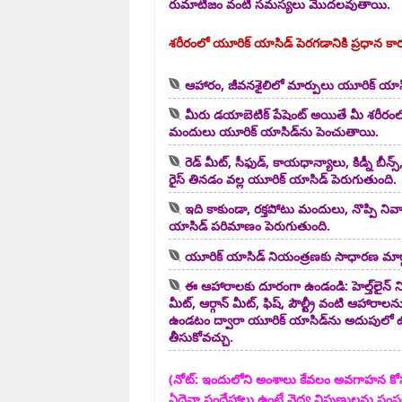
రుమాటిజం వంటి సమస్యలు మొదలవుతాయి.
శరీరంలో యూరిక్ యాసిడ్ పెరగడానికి ప్రధాన క
ఆహారం, జీవనశైలిలో మార్పులు యూరిక్ యాసిడ
మీరు డయాబెటిక్ పేషెంట్ అయితే మీ శరీర
మందులు యూరిక్ యాసిడ్‌ను పెంచుతాయి.
రెడ్ మీట్, సీఫుడ్, కాయధాన్యాలు, కిడ్నీ బీన్స
రైస్ తినడం వల్ల యూరిక్ యాసిడ్ పెరుగుతుంది.
ఇది కాకుండా, రక్తపోటు మందులు, నొప్పి ని
యాసిడ్ పరిమాణం పెరుగుతుంది.
యూరిక్ యాసిడ్ నియంత్రణకు సాధారణ మార్
ఈ ఆహారాలకు దూరంగా ఉండండి:
హెల్త్‌లైన
మీట్, ఆర్గాన్ మీట్, ఫిష్, పౌల్ట్రీ వంటి ఆహార
ఉండటం ద్వారా యూరిక్ యాసిడ్‌ను అదుపులో ఉ
తీసుకోవచ్చు.
(నోట్‌: ఇందులోని అంశాలు కేవలం అవగాహన కో
ఏదైనా సందేహాలు ఉంటే వైద్య నిపుణులను సంప్ర