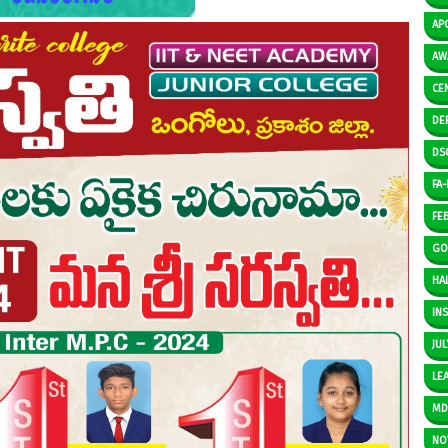
AP
AW
CE
DE
DS
FA-I
FE
GO
HAL
IN
JUL
LE
M
NO