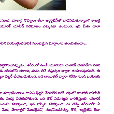
లమండ, మోకాళ్ల నొప్పులు లేదా ఆర్థరైటిస్‌తో బాధపడుతున్నారా? కాబట్టి
ో యూరిక్ యాసిడ్ పరిమాణం ఎక్కువగా ఉంటుంది, ఇది మీకు చాలా
ానిని నియంత్రించడానికి సులభమైన మార్గాలను తెలుసుకుందాం..
 తగ్గిపోయినప్పుడు.. శరీరంలో ఉండే యూరియా యూరిక్ యాసిడ్‌గా మారి
్ శరీరంలోని కణాలు, మనం తినే వస్తువుల ద్వారా తయారవుతుంది. ఈ
రా ఫిల్టర్ చేయబడుతుంది, ఇది టాయిలెట్ ద్వారా శరీరం నుండి బయటకు
 మూత్రపిండాలు దానిని ఫిల్టర్ చేయలేక పోతే రక్తంలో యూరిక్ యాసిడ్
మధ్య పేరుకుపోతుంది. ఇది గౌట్ సమస్యకు దారితీస్తుంది. యూరిక్
 కలిగిస్తుంది, ఇది నొప్పిని కలిగిస్తుంది. ఈ నొప్పి శరీరంలోని ఏ
డ, మోకాళ్లలో మొదలైనవి) సంభవించవచ్చు. గౌట్, ఆర్థరైటిస్ లేదా