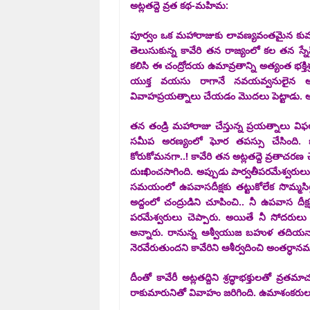
అట్లతద్దె వ్రత కథ-మహిమ:
పూర్వం ఒక మహారాజుకు లావణ్యవంతమైన కుమార్తె
తెలుసుకున్న కావేరి తన రాజ్యంలో కల తన స్న
కలిసి ఈ చంద్రోదయ ఉమావ్రతాన్ని అత్యంత భక్తిశ
యుక్త వయసు రాగానే నవయవ్వనులైన అంద
వివాహప్రయత్నాలు చేయడం మొదలు పెట్టాడు. అయిత
తన తండ్రి మహారాజు చేస్తున్న ప్రయత్నాలు విఫ
సమీప అరణ్యంలో ఘోర తపస్సు చేసింది. ఒకర
కోరుకోమనగా..! కావేరి తన అట్లతద్దె వ్రతాచరణ 
దుఃఖించసాగింది. అప్పుడు పార్వతీపరమేశ్వరులు
సమయంలో ఉపవాసదీక్షకు తట్టుకోలేక సొమ్మసిల్
అద్దంలో చంద్రుడిని చూపించి.. నీ ఉపవాస దీక
పరమేశ్వరులు చెప్పారు. అయితే నీ సోదరులు 
అన్నారు. రానున్న ఆశ్వీయుజ బహుళ తదియనాడు
నెరవేరుతుందని కావేరిని ఆశీర్వదించి అంతర్ధా
దీంతో కావేరీ అట్లతద్దిని శ్రద్ధాభక్తులతో వ
రాకుమారునితో వివాహం జరిగింది. ఉమాశంకరుల