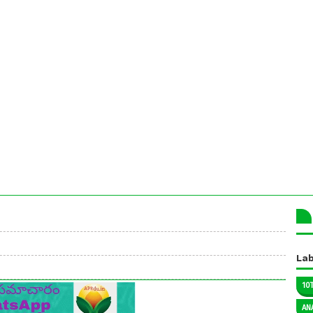
Lab
10
AN