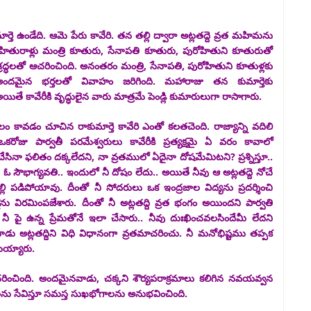
 ఉండేది. ఆమె పేరు కావేరి. తన తల్లి ద్వారా అట్లతద్దె వ్రత మహిమను
ేహితురాళ్లు మంత్రి కూతురు, సేనాపతి కూతురు, పురోహితుని కూతురుతో
్రద్ధలతో ఆచరించింది. అనంతరం మంత్రి, సేనాపతి, పురోహితుని కూతుళ్లకు
మైన భర్తలతో వివాహం జరిగింది. మహారాజు తన కుమార్తెకు
ే కావేరీకి వృద్ధులైన వారు మాత్రమే పెండ్లి కుమారులుగా రాసాగారు.
లం కావడం చూచిన రాకుమార్తె కావేరి ఎంతో కలతచెంది. రాజ్యాన్ని వదిలి
ోజు పార్వతీ పరమేశ్వరులు కావేరీకి ప్రత్యక్షమై ఏ వరం కావాలో
చేసినా ఫలితం దక్కలేదని, నా వ్రతములో ఏదైనా దోషమేమిటని? ప్రశ్నిస్తూ..
 ఓ సౌభాగ్యవతి.. ఇందులో నీ దోషం లేదు.. అయితే నీవు ఆ అట్లతద్దె నోచే
లి పడిపోయావు. దీంతో నీ సోదరులు ఒక ఇంద్రజాల విద్యను ప్రదర్శించి
్షను విరమింపజేశారు. దీంతో నీ అట్లతద్ది వ్రత భంగం అయిందని పార్వతి
నీ పై ఉన్న ప్రేమతోనే ఇలా చేసారు.. నీవు దుఃఖించవలసిందేమీ లేదని
 అట్లతద్దిని విధి విధానంగా వ్రతమాచరించు. నీ మనోభిష్టము తప్పక
నమయ్యారు.
్రతమాచరించింది. అందమైనవాడు, చక్కని శౌర్యపరాక్రమాలు కలిగిన నవయవ్వన
ను సేవిస్తూ సమస్త సుఖభోగాలను అనుభవించింది.