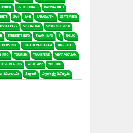
E-PUBLIC
PROCEEDINGS
RAILWAY INFO
SULTS
SA-I
SA-II
SARASWATHI
SEPTEMBER
IKSHAK PARV
SPECIAL DAY
SPOKENENGLISH
AR
STUDENTS INFO
SWAMI INFO
T
TALLIKI
ACHERS INFO
THALLIKI VANDANAM
TIME-TABLE
M INFO
TOURISM
TRANSFERS
VIDYA VIKASAM
 LOVE READING
WHATSAPP
YOUTUBE
రామ సచివాలయం
సంక్రాంతి
స్వాతంత్ర్య దినోత్సవం