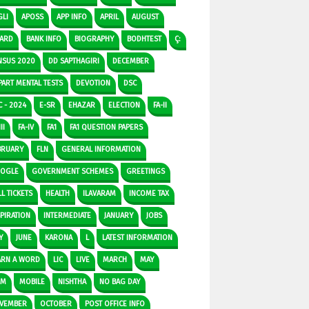
GLI
APOSS
APP INFO
APRIL
AUGUST
ARD
BANK INFO
BIOGRAPHY
BODHTEST
Ç:
NSUS 2020
DD SAPTHAGIRI
DECEMBER
PART MENTAL TESTS
DEVOTION
DSC
C - 2024
E-SR
EHAZAR
ELECTION
FA-II
II
FA-IV
FA1
FA1 QUESTION PAPERS
BRUARY
FLN
GENERAL INFORMATION
OGLE
GOVERNMENT SCHEMES
GREETINGS
L TICKETS
HEALTH
ILAVARAM
INCOME TAX
SPIRATION
INTERMEDIATE
JANUARY
JOBS
Y
JUNE
KARONA
L
LATEST INFORMATION
ARN A WORD
LIC
LIVE
MARCH
MAY
DM
MOBILE
NISHTHA
NO BAG DAY
VEMBER
OCTOBER
POST OFFICE INFO