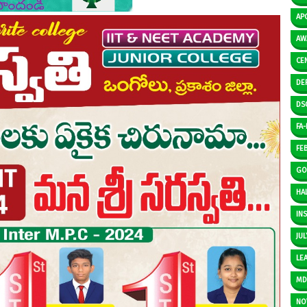
AP
AW
CE
DE
DS
FA-I
FE
GO
HAL
IN
JUL
LE
M
NO