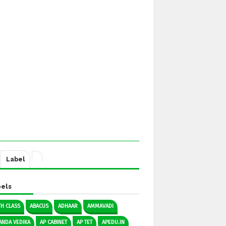
Label
els
TH CLASS
ABACUS
ADHAAR
AMMAVADI
ANDA VEDIKA
AP CABINET
AP TET
APEDU.IN