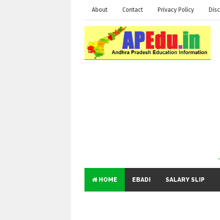
About
Contact
Privacy Policy
Disc
HOME
EBADI
SALARY SLIP