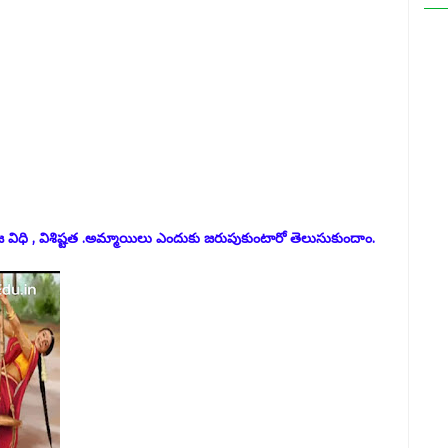
ూజ విధి , విశిష్టత .అమ్మాయిలు ఎందుకు జరుపుకుంటారో తెలుసుకుందాం.