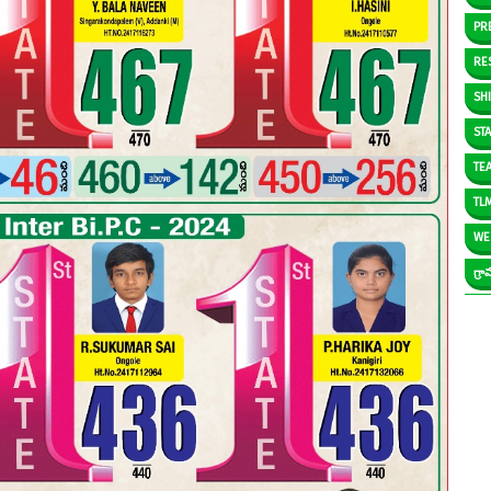
PR
RE
SH
ST
TE
TL
WE
గ్