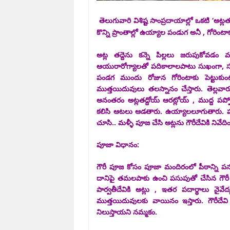
తె
లుగువారి విశిష్ట సాంప్రదాయాల్లో ఒకటి 
కొన్ని ప్రాంతాల్లో ఉయ్యాల పండుగ అనీ , గోరిం
అట్ల తద్దెను కన్నె పిల్లలు జరుపుకోవడం
ఆయురారోగ్యాలతో పదికాలాలపాటు సుఖంగా, సం
పండగ ముందు రోజున గోరింటాకు పెట్టుకుంటా
ముత్తయిదువులు తలస్నానం చేస్తారు. తెల్లవ
అనంతరం అట్లతద్దోయ్‌ ఆరట్లోయ్‌ , ముద్ద ప
కలిసి ఆటలు ఆడతారు. ఉయ్యాలలూగుతారు. పగ
చూసి.. మళ్ళీ పూజ చేసి అట్లను గౌరీదేవికి నివేద
పూజా విధానం:
గౌరీ పూజ కోసం పూజా మందిరంలో పీఠాన్ని పన
దానిపై తమలపాకు ఉంచి పసుపుతో చేసిన గౌరీ దే
పార్వతీదేవికి అట్లు , ఇతర పదార్థాలు నైవేద
ముత్తయిదువులకు వాయినం ఇస్తారు. గౌరీద
నిలుస్తాయని నమ్మకం.