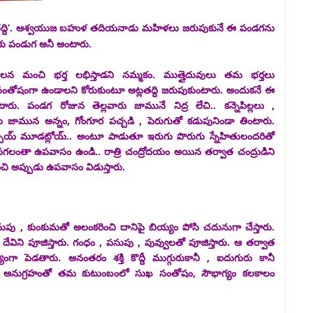
‘అట్లతద్ది’. ఆశ్వయుజ బహుళ తదియనాడు మహిళలు జరుపుకునే ఈ పండగను
టాకు పండుగ అనీ అంటారు.
 వలన మంచి భర్త లభిస్తాడని నమ్మకం. ముత్తైదువులు తమ భర్తలు
తోషంగా ఉండాలని కోరుకుంటూ అట్లతద్ది జరుపుకుంటారు. అందుకనే ఈ
రు. పండగ రోజున తెల్లవారు జామునే నిద్ర లేచి.. కన్నెపిల్లలు ,
ారు జామున అన్నం, గోంగూర పచ్చడి , పెరుగుతో కడుపునిండా తింటారు.
ప్పోయ్‌ మూడట్లోయ్‌.. అంటూ పాడుతూ ఇరుగు పొరుగు స్నేహితులందరితో
లంతా ఉపవాసం ఉండి.. రాత్రి చంద్రోదయం అయిన తర్వాత చంద్రుడిని
ించి అప్పుడు ఉపవాసం విడుస్తారు.
ుపు , కుంకుమతో అలంకరించి దానిపై బియ్యం పోసి చదునుగా చేస్తారు.
విని పూజిస్తారు. గంధం , పసుపు , పువ్వులతో పూజిస్తారు. ఆ తర్వాత
్యంగా పెడతారు. అనంతరం శక్తి కొద్దీ ముగ్గురుకానీ , ఐదుగురు కానీ
ేవి అనుగ్రహంతో తమ కుటుంబంలో సుఖ సంతోషం, సౌభాగ్యం కలకాలం