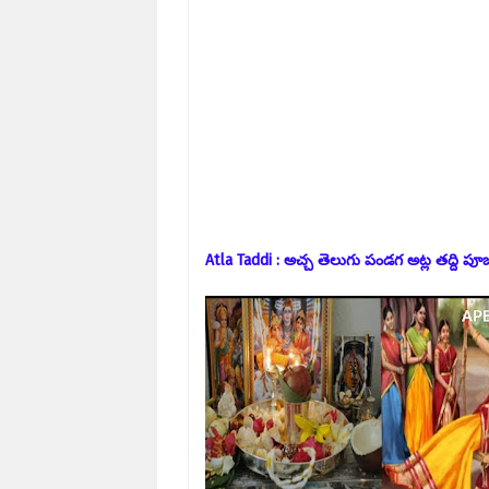
Atla Taddi : అచ్చ తెలుగు పండగ అట్ల తద్ది ప