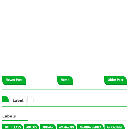
Newer Post
Home
Older Post
Label
Labels
10TH CLASS
ABACUS
ADHAAR
AMMAVADI
ANANDA VEDIKA
AP CABINET