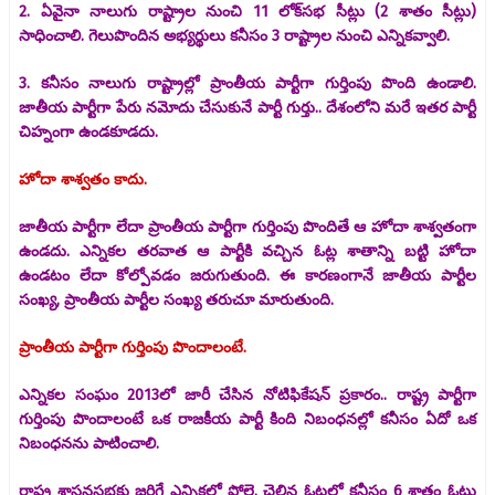
2. ఏవైనా నాలుగు రాష్ట్రాల నుంచి 11 లోక్‌సభ సీట్లు (2 శాతం సీట్లు)
సాధించాలి. గెలుపొందిన అభ్యర్థులు కనీసం 3 రాష్ట్రాల నుంచి ఎన్నికవ్వాలి.
3. కనీసం నాలుగు రాష్ట్రాల్లో ప్రాంతీయ పార్టీగా గుర్తింపు పొంది ఉండాలి.
జాతీయ పార్టీగా పేరు నమోదు చేసుకునే పార్టీ గుర్తు.. దేశంలోని మరే ఇతర పార్టీ
చిహ్నంగా ఉండకూడదు.
హోదా శాశ్వతం కాదు.
జాతీయ పార్టీగా లేదా ప్రాంతీయ పార్టీగా గుర్తింపు పొందితే ఆ హోదా శాశ్వతంగా
ఉండదు. ఎన్నికల తరవాత ఆ పార్టీకి వచ్చిన ఓట్ల శాతాన్ని బట్టి హోదా
ఉండటం లేదా కోల్పోవడం జరుగుతుంది. ఈ కారణంగానే జాతీయ పార్టీల
సంఖ్య, ప్రాంతీయ పార్టీల సంఖ్య తరుచూ మారుతుంది.
ప్రాంతీయ పార్టీగా గుర్తింపు పొందాలంటే.
ఎన్నికల సంఘం 2013లో జారీ చేసిన నోటిఫికేషన్‌ ప్రకారం.. రాష్ట్ర పార్టీగా
గుర్తింపు పొందాలంటే ఒక రాజకీయ పార్టీ కింది నిబంధనల్లో కనీసం ఏదో ఒక
నిబంధనను పాటించాలి.
రాష్ట్ర శాసనసభకు జరిగే ఎన్నికల్లో పోలై, చెల్లిన ఓట్లలో కనీసం 6 శాతం ఓట్లు