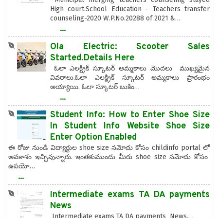
High court.School Education - Teachers transfer
counseling-2020 W.P.No.20288 of 2021 &…
...
Ola Electric: Scooter Sales
Started.Details Here
ఓలా ఎల‌క్ట్రిక్ స్కూట‌ర్ అమ్మకాలు మొదలు ముఖ్యమైన
వివరాలు.ఓలా ఎల‌క్ట్రిక్ స్కూట‌ర్ అమ్మ‌కాలు ప్రారంభం
అయ్యాయి. ఓలా స్కూట‌ర్ బుకిం…
...
Student Info: How to Enter Shoe Size
In Student Info Website Shoe Size
Enter Option Enabled
ఈ రోజు నుండి విద్యార్థుల shoe size నమోదు కోసం childinfo portal లో
అవకాశం ఇచ్చివున్నారు. ఇంతకుముందు మీరు shoe size నమోదు కోసం
ఉపయో…
...
Intermediate exams TA DA payments
News
Intermediate exams TA DA payments News.…