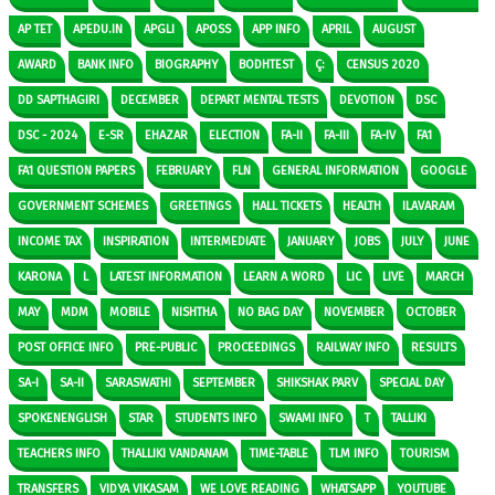
AP TET
APEDU.IN
APGLI
APOSS
APP INFO
APRIL
AUGUST
AWARD
BANK INFO
BIOGRAPHY
BODHTEST
Ç:
CENSUS 2020
DD SAPTHAGIRI
DECEMBER
DEPART MENTAL TESTS
DEVOTION
DSC
DSC - 2024
E-SR
EHAZAR
ELECTION
FA-II
FA-III
FA-IV
FA1
FA1 QUESTION PAPERS
FEBRUARY
FLN
GENERAL INFORMATION
GOOGLE
GOVERNMENT SCHEMES
GREETINGS
HALL TICKETS
HEALTH
ILAVARAM
INCOME TAX
INSPIRATION
INTERMEDIATE
JANUARY
JOBS
JULY
JUNE
KARONA
L
LATEST INFORMATION
LEARN A WORD
LIC
LIVE
MARCH
MAY
MDM
MOBILE
NISHTHA
NO BAG DAY
NOVEMBER
OCTOBER
POST OFFICE INFO
PRE-PUBLIC
PROCEEDINGS
RAILWAY INFO
RESULTS
SA-I
SA-II
SARASWATHI
SEPTEMBER
SHIKSHAK PARV
SPECIAL DAY
SPOKENENGLISH
STAR
STUDENTS INFO
SWAMI INFO
T
TALLIKI
TEACHERS INFO
THALLIKI VANDANAM
TIME-TABLE
TLM INFO
TOURISM
TRANSFERS
VIDYA VIKASAM
WE LOVE READING
WHATSAPP
YOUTUBE