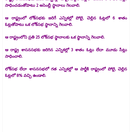
సాధించడంతోపాటు 2 అసెంబ్లీ స్థానాలు గెలవాలి.
ఆ రాష్ట్రంలో లోక్‌సభకు జరిగే ఎన్నికల్లో పోలై, చెల్లిన ఓట్లలో 6 శాతం
ఓట్లతోపాటు ఒక లోక్‌సభ స్థానాన్ని గెలవాలి.
ఆ రాష్ట్రంలోని ప్రతి 25 లోక్‌సభ స్థానాలకు ఒక స్థానాన్ని గెలవాలి.
ఆ రాష్ట్ర శాసనసభకు జరిగిన ఎన్నికల్లో 3 శాతం ఓట్లు లేదా మూడు సీట్లు
సాధించాలి.
లోక్‌సభ లేదా శాసనసభలో గత ఎన్నికల్లో ఆ పార్టీకి రాష్ట్రంలో పోలై, చెల్లిన
ఓట్లలో 8% వచ్చి ఉండాలి.