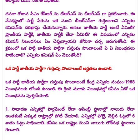
తీర్మానం చేసిన సంగతి విధితమే.
దసరా రోజున సీఎం కేసీఆర్ ను టీఆర్ఎస్ ను బీఆర్ఎస్ గా ప్రకటించారు. ఈ
నేపథ్యంలో పార్టీ పేరును ఇక నుంచి బీఆర్‌ఎస్‌గా గుర్తించాలని ఎన్నికల
కమిషన్‌కు దరఖాస్తు చేయనున్నారు. అసలు జాతీయ పార్టీ అంటే ఏమిటి?
ప్రాంతీయ పార్టీకి, జాతీయ పార్టీకి తేడా ఏమిటి? ఈ విషయంలో ఎన్నికల
కమిషన్‌ నిబంధనలు ఏం చెప్తున్నాయని జోరుగా చర్చ జరుగుతోంది. ఈ
క్రమంలో ఒక పార్టీ జాతీయ పార్టీగా గుర్తింపు పొందాలంటే ఏ ఏ నిబంధనలు
పాటించాలి? ఎన్నికల కమిషన్‌ ఏం చెబుతోంది?
ఒక పార్టీ జాతీయ పార్టీగా గుర్తింపు పొందాలంటే అర్హతలు ఉండాలి.
ఒక పార్టీ జాతీయ పార్టీగా గుర్తింపు పొందాలంటే కేంద్ర ఎన్నికల సంఘం-1968
నిబంధనలకు లోబడి ఉండాలి. ఈ క్రింది మూడు నిబంధనల్లో కనీసం ఏదో ఒక
నిబంధనను పూర్తిచేయాలి.
1. సాధారణ ఎన్నికల్లో పార్లమెంట్‌ లేదా అసెంబ్లీ స్థానాల్లో నాలుగు లేదా
అంతకంటే ఎక్కువ రాష్ట్రాల్లో పోటీ చేయాలి. ఎన్నికల్లో పోలై, చెల్లిన ఓట్లలో 6
శాతం ఓట్లు సాధించాలి. కనీసం ఒక రాష్ట్రం నుంచి నాలుగు లోక్‌సభ స్థానాలు
గెలవాలి.