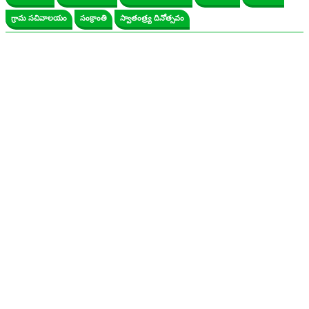
గ్రామ సచివాలయం
సంక్రాంతి
స్వాతంత్ర్య దినోత్సవం