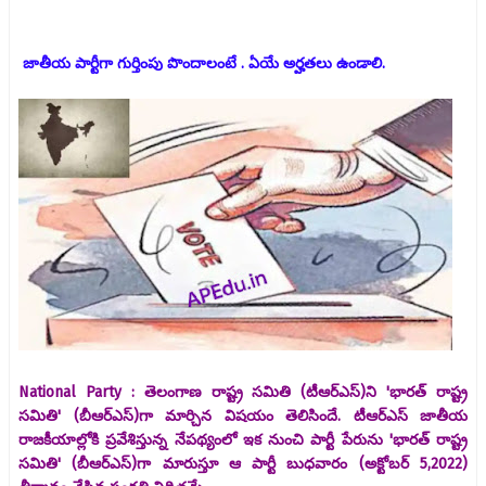
జాతీయ పార్టీగా గుర్తింపు పొందాలంటే . ఏయే అర్హతలు ఉండాలి.
National Party : తెలంగాణ రాష్ట్ర సమితి (టీఆర్‌ఎస్‌)ని 'భారత్‌ రాష్ట్ర
సమితి' (బీఆర్‌ఎస్‌)గా మార్చిన విషయం తెలిసిందే. టీఆర్‌ఎస్‌ జాతీయ
రాజకీయాల్లోకి ప్రవేశిస్తున్న నేపథ్యంలో ఇక నుంచి పార్టీ పేరును 'భారత్‌ రాష్ట్ర
సమితి' (బీఆర్‌ఎస్‌)గా మారుస్తూ ఆ పార్టీ బుధవారం (అక్టోబర్ 5,2022)