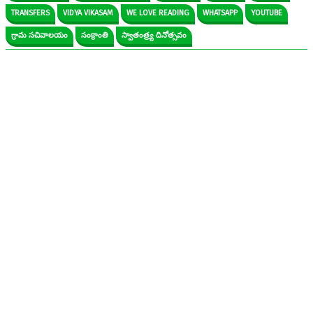
TRANSFERS
VIDYA VIKASAM
WE LOVE READING
WHATSAPP
YOUTUBE
గ్రామ సచివాలయం
సంక్రాంతి
స్వాతంత్ర్య దినోత్సవం