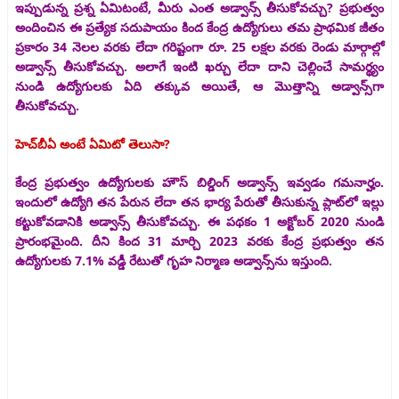
ఇప్పుడున్న ప్రశ్న ఏమిటంటే, మీరు ఎంత అడ్వాన్స్ తీసుకోవచ్చు? ప్రభుత్వం
అందించిన ఈ ప్రత్యేక సదుపాయం కింద కేంద్ర ఉద్యోగులు తమ ప్రాథమిక జీతం
ప్రకారం 34 నెలల వరకు లేదా గరిష్టంగా రూ. 25 లక్షల వరకు రెండు మార్గాల్లో
అడ్వాన్స్ తీసుకోవచ్చు. అలాగే ఇంటి ఖర్చు లేదా దాని చెల్లించే సామర్థ్యం
నుండి ఉద్యోగులకు ఏది తక్కువ అయితే, ఆ మొత్తాన్ని అడ్వాన్స్‌గా
తీసుకోవచ్చు.
హెచ్‌బీఏ అంటే ఏమిటో తెలుసా?
కేంద్ర ప్రభుత్వం ఉద్యోగులకు హౌస్ బిల్డింగ్ అడ్వాన్స్ ఇవ్వడం గమనార్హం.
ఇందులో ఉద్యోగి తన పేరున లేదా తన భార్య పేరుతో తీసుకున్న ప్లాట్‌లో ఇల్లు
కట్టుకోవడానికి అడ్వాన్స్ తీసుకోవచ్చు. ఈ పథకం 1 అక్టోబర్ 2020 నుండి
ప్రారంభమైంది. దీని కింద 31 మార్చి 2023 వరకు కేంద్ర ప్రభుత్వం తన
ఉద్యోగులకు 7.1% వడ్డీ రేటుతో గృహ నిర్మాణ అడ్వాన్స్‌ను ఇస్తుంది.