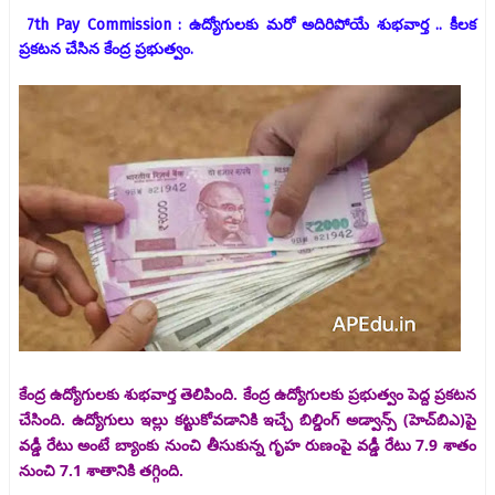
7th Pay Commission : ఉద్యోగులకు మరో అదిరిపోయే శుభవార్త .. కీలక
ప్రకటన చేసిన కేంద్ర ప్రభుత్వం.
కేం
ద్ర ఉద్యోగులకు శుభవార్త తెలిపింది. కేంద్ర ఉద్యోగులకు ప్రభుత్వం పెద్ద ప్రకటన
చేసింది. ఉద్యోగులు ఇల్లు కట్టుకోవడానికి ఇచ్చే బిల్డింగ్ అడ్వాన్స్ (హెచ్‌బిఎ)పై
వడ్డీ రేటు అంటే బ్యాంకు నుంచి తీసుకున్న గృహ రుణంపై వడ్డీ రేటు 7.9 శాతం
నుంచి 7.1 శాతానికి తగ్గింది.