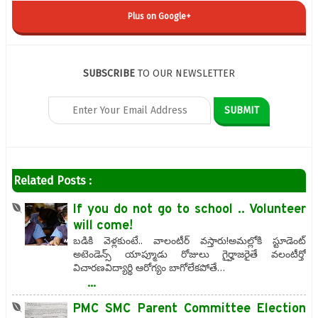
Plus on Google+
SUBSCRIBE
TO OUR NEWSLETTER
Related Posts :
If you do not go to school .. Volunteer
will come!
బడికి వెళ్లకుంటే.. వాలంటీర్ వస్తారు!అమల్లోకి స్టూడెంట్
అటెండెన్స్ యాప్మూడు రోజులు గైర్హాజరైతే వలంటీర్తో
విచారణవిద్యార్థి ఆరోగ్యం బాగోలేకపోతే…
...
PMC SMC Parent Committee Election