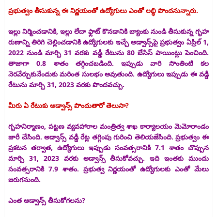
ప్రభుత్వం తీసుకున్న ఈ నిర్ణయంతో ఉద్యోగులు ఎంతో లబ్ధి పొందనున్నారు.
ఇల్లు నిర్మించడానికి, ఇల్లు లేదా ఫ్లాట్ కొనడానికి బ్యాంకు నుండి తీసుకున్న గృహ
రుణాన్ని తిరిగి చెల్లించడానికి ఉద్యోగులకు ఇచ్చే అడ్వాన్స్‌పై ప్రభుత్వం ఏప్రిల్ 1,
2022 నుండి మార్చి 31 వరకు వడ్డీ రేటును 80 బేసిస్ పాయింట్లు పెంచింది.
తాజాగా 0.8 శాతం తగ్గించబడింది. ఇప్పుడు వారి సొంతింటి కల
నెరవేర్చుకునేందుకు మరింత సులభం అవుతుంది. ఉద్యోగులు ఇప్పుడు ఈ వడ్డీ
రేటును మార్చి 31, 2023 వరకు పొందవచ్చు.
మీరు ఏ రేటుకు అడ్వాన్స్ పొందుతారో తెలుసా?
గృహనిర్మాణం, పట్టణ వ్యవహారాల మంత్రిత్వ శాఖ కార్యాలయం మెమోరాండం
జారీ చేసింది. అడ్వాన్స్ వడ్డీ రేట్ల తగ్గింపు గురించి తెలియజేసింది. ప్రభుత్వం ఈ
ప్రకటన తర్వాత, ఉద్యోగులు ఇప్పుడు సంవత్సరానికి 7.1 శాతం చొప్పున
మార్చి 31, 2023 వరకు అడ్వాన్స్ తీసుకోవచ్చు. ఇది ఇంతకు ముందు
సంవత్సరానికి 7.9 శాతం. ప్రభుత్వ నిర్ణయంతో ఉద్యోగులకు ఎంతో మేలు
జరుగనుంది.
ఎంత అడ్వాన్స్ తీసుకోగలను?