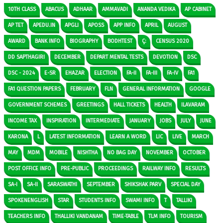
10TH CLASS
ABACUS
ADHAAR
AMMAVADI
ANANDA VEDIKA
AP CABINET
AP TET
APEDU.IN
APGLI
APOSS
APP INFO
APRIL
AUGUST
AWARD
BANK INFO
BIOGRAPHY
BODHTEST
Ç:
CENSUS 2020
DD SAPTHAGIRI
DECEMBER
DEPART MENTAL TESTS
DEVOTION
DSC
DSC - 2024
E-SR
EHAZAR
ELECTION
FA-II
FA-III
FA-IV
FA1
FA1 QUESTION PAPERS
FEBRUARY
FLN
GENERAL INFORMATION
GOOGLE
GOVERNMENT SCHEMES
GREETINGS
HALL TICKETS
HEALTH
ILAVARAM
INCOME TAX
INSPIRATION
INTERMEDIATE
JANUARY
JOBS
JULY
JUNE
KARONA
L
LATEST INFORMATION
LEARN A WORD
LIC
LIVE
MARCH
MAY
MDM
MOBILE
NISHTHA
NO BAG DAY
NOVEMBER
OCTOBER
POST OFFICE INFO
PRE-PUBLIC
PROCEEDINGS
RAILWAY INFO
RESULTS
SA-I
SA-II
SARASWATHI
SEPTEMBER
SHIKSHAK PARV
SPECIAL DAY
SPOKENENGLISH
STAR
STUDENTS INFO
SWAMI INFO
T
TALLIKI
TEACHERS INFO
THALLIKI VANDANAM
TIME-TABLE
TLM INFO
TOURISM