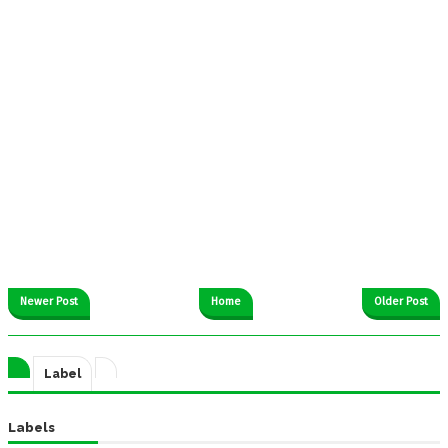
Newer Post
Home
Older Post
Label
Labels