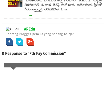
పాఠశాలలను వదలనంటున్న కారోనాAP Schools: స్కూళ్లు
తెరవకపోతే.. ఓ బాధ. తెరిస్తే మరో బాధ.. అయోమయ స్థితిలో
పేరెంట్స్స్కూళ్లు తెరవకపోతే.. ఓ బ…
...
APEdu
Seorang Blogger pemula yang sedang belajar
0 Response to "7th Pay Commission"