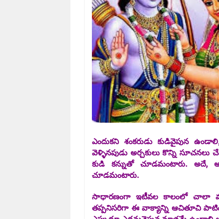
ఎందుకని శంకరుడు కుడివైపున ఉండాల
వెళ్ళినపుడు అర్చకులు కొన్ని సూచనలు 
కుడి కన్నుతో చూడమంటారు. అదే, అ
చూడమంటారు.
సాధారణంగా ఇటీవల కాలంలో చాలా మంద
తప్పనిసరిగా ఈ వాక్యాన్ని ఆచితూచి పాటి