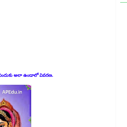
. ఎందుకు అలా ఉండాలో వివరణ.