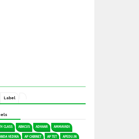
Label
els
TH CLASS
ABACUS
ADHAAR
AMMAVADI
ANDA VEDIKA
AP CABINET
AP TET
APEDU.IN