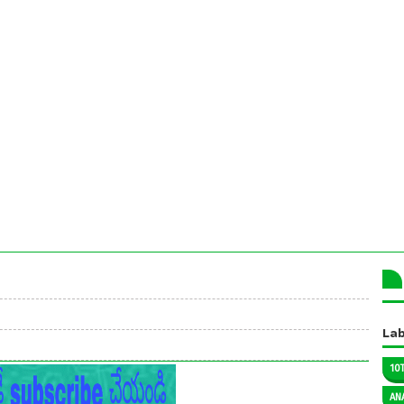
Lab
10
AN