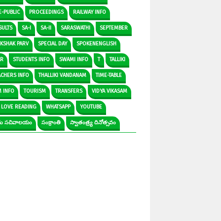
E-PUBLIC
PROCEEDINGS
RAILWAY INFO
SULTS
SA-I
SA-II
SARASWATHI
SEPTEMBER
IKSHAK PARV
SPECIAL DAY
SPOKENENGLISH
AR
STUDENTS INFO
SWAMI INFO
T
TALLIKI
ACHERS INFO
THALLIKI VANDANAM
TIME-TABLE
M INFO
TOURISM
TRANSFERS
VIDYA VIKASAM
 LOVE READING
WHATSAPP
YOUTUBE
రామ సచివాలయం
సంక్రాంతి
స్వాతంత్ర్య దినోత్సవం