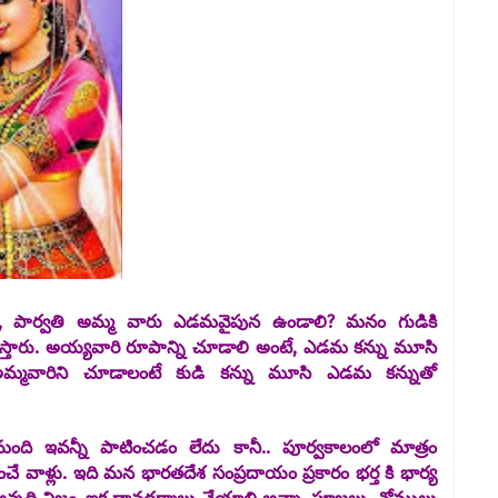
ి, పార్వతి అమ్మ వారు ఎడమవైపున ఉండాలి? మనం గుడికి
చేస్తారు. అయ్యవారి రూపాన్ని చూడాలి అంటే, ఎడమ కన్ను మూసి
మ్మవారిని చూడాలంటే కుడి కన్ను మూసి ఎడమ కన్నుతో
ి ఇవన్నీ పాటించడం లేదు కానీ.. పూర్వకాలంలో మాత్రం
ంచే వాళ్లు. ఇది మన భారతదేశ సంప్రదాయం ప్రకారం భర్త కి భార్య