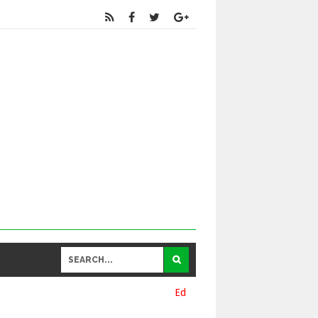
Educational
and General Updates కోసం నా వాట్సాప్ నెంబర్ 939