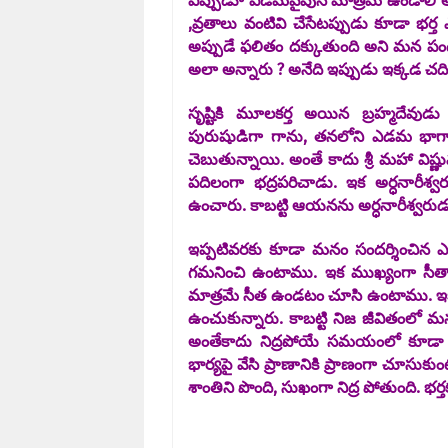
ఎప్పుడూ ఎడమవైపున మాత్రమే ఉండాలి అన
,వ్రతాలు వంటివి చేసేటప్పుడు కూడా భర
అప్పుడే ఫలితం దక్కుతుంది అని మన పండ
అలా అన్నారు ? అనేది ఇప్పుడు ఇక్కడ చది
సృష్టికి మూలకర్త అయిన బ్రహ్మదేవుడ
పురుషుడిగా గాను, తనలోని ఎడమ భాగాన్న
చెబుతున్నాయి. అంతే కాదు శ్రీ మహా విష్ణ
పదిలంగా భద్రపరిచాడు. ఇక అర్ధనారీశ
ఉంచారు. కాబట్టి ఆయనను అర్ధనారీశ్వరు
ఇప్పటివరకు కూడా మనం సందర్శించిన ఎ
గమనించి ఉంటాము. ఇక ముఖ్యంగా సీత
మాత్రమే సీత ఉండటం చూసి ఉంటాము. ఇ
ఉంచుకున్నారు. కాబట్టి నిజ జీవితంలో 
అంతేకాదు నిద్రపోయే సమయంలో కూడా భర
భార్యపై వేసి ప్రాణానికి ప్రాణంగా చూస
శాంతిని పొంది, సుఖంగా నిద్ర పోతుంది. భర్