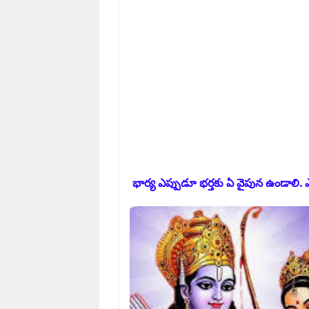
భార్య ఎప్పుడూ భర్తకు ఏ వైపున ఉండాలి