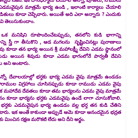
్నది నిజం. ఇక దానధర్మాలు చేయాలి అన్నా, పూజలు, నోములు
్త ఎడమవైపున మాత్రమే భార్య ఉండి , ఇలాంటి కార్యాలు చేయాలి
ితులు కూడా చెప్పేవారు. అయితే అది ఎలా అన్నారు ? ఎందుకు
వి తెలుసుకుందాం.
ు ఒక మనిషిని రూపొందించేటప్పుడు, తనలోని కుడి భాగాన్ని
ి స్త్రీ గా తీసుకొని , ఆడ మగలను సృష్టించినట్లు పురాణాలు
ువు కూడా తన భార్య అయిన శ్రీ మహాలక్ష్మీ దేవిని ఎడమ స్థానంలో
్వరుడు అయిన శివుడు కూడా ఎడమ భాగంలోనే పార్వతీ దేవిని
డు అని అంటారు.
న్నో దేవాలయాల్లో భర్తకు భార్య ఎడమ వైపు మాత్రమే ఉండడం
ారాముల విగ్రహాలు చూసినప్పుడు కూడా రాముడు ఎడమ వైపు
క మహాదేవ దేవతలు కూడా తమ భార్యలను ఎడమ వైపు మాత్రమే
మనం కూడా భార్యను భర్తకు ఎడమవైపు ఉండే లాగా చూసుకోవాలి.
్తకు ఎడమవైపున భార్య ఉండడం వల్ల భర్త తన కుడి చేతిని
ుకుంటారు. ఇక అంతే కాకుండా అప్పుడే ఆమె కూడా ఆనందమైన భద్రత
తకు మించిన రక్షణ మరొకటి లేదు అని దీని అర్థం.