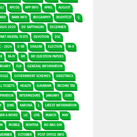
GLI
APOSS
APP INFO
APRIL
AUGUST
ARD
BANK INFO
BIOGRAPHY
BODHTEST
Ç:
NSUS 2020
DD SAPTHAGIRI
DECEMBER
PART MENTAL TESTS
DEVOTION
DSC
C - 2024
E-SR
EHAZAR
ELECTION
FA-II
II
FA-IV
FA1
FA1 QUESTION PAPERS
BRUARY
FLN
GENERAL INFORMATION
OGLE
GOVERNMENT SCHEMES
GREETINGS
L TICKETS
HEALTH
ILAVARAM
INCOME TAX
SPIRATION
INTERMEDIATE
JANUARY
JOBS
Y
JUNE
KARONA
L
LATEST INFORMATION
ARN A WORD
LIC
LIVE
MARCH
MAY
DM
MOBILE
NISHTHA
NO BAG DAY
VEMBER
OCTOBER
POST OFFICE INFO