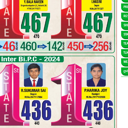
PR
RE
SH
ST
TE
TL
WE
గ్