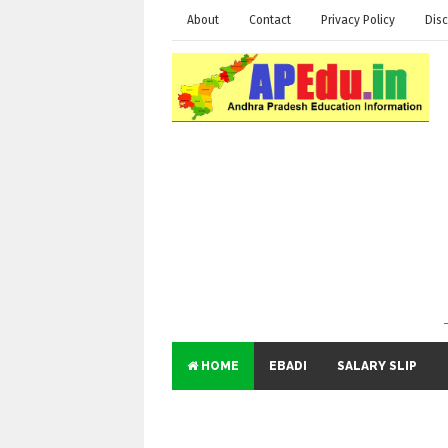
About
Contact
Privacy Policy
Disc
HOME
EBADI
SALARY SLIP