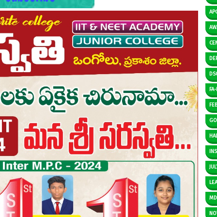
AP
AW
CE
DE
DS
FA-I
FE
GO
HAL
IN
JUL
LE
M
NO