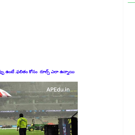
ుప్పు ఉంటే .ఫలితం కోసం రూల్స్ ఎలా ఉన్నాయి