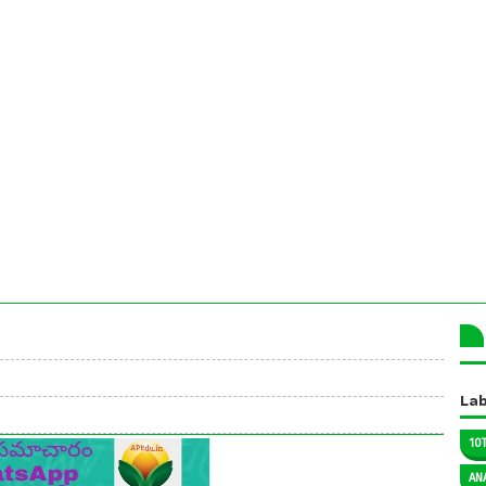
IMP
Lab
MP
10
AN