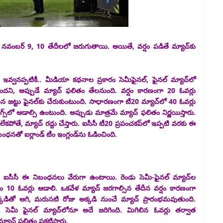
ు నవంబర్ 9, 10 తేదీలలో జరుగుతాయి. అయితే, వర్షం పడితే మ్యాచ్‌కు
ఇవ్వనప్పటికీ.. మీడియా కథనాల ప్రకారం సెమీఫైనల్, ఫైనల్ మ్యాచ్‌లో
ిందని, అప్పుడే మ్యాచ్ ఫలితం తేలనుంది. వర్షం కారణంగా 20 ఓవర్లు
న జట్టు ఫైనల్‌కు చేరుకుంటుంది. సాధారణంగా టీ20 మ్యాచ్‌లో 40 ఓవర్లు
గ్స్‌లో ఆడాల్సి ఉంటుంది. అప్పుడు మాత్రమే మ్యాచ్ ఫలితం నిర్ణయిస్తారు.
లేకపోతే, మ్యాచ్ రద్దు చేస్తారు. ఐసీసీ టీ20 ప్రపంచకప్‌లో ఇప్పటి వరకు ఈ
నతో ఐర్లాండ్ టీం ఇంగ్లండ్‌ను ఓడించింది.
ు ఐసీసీ ఈ నిబంధనలు వేరుగా ఉంటాయి. రెండు సెమీ-ఫైనల్ మ్యాచ్‌ల
సం 10 ఓవర్లు ఆడాలి. ఒకవేళ మ్యాచ్ జరగాల్సిన తేదీన వర్షం కారణంగా
అక్కడితో ఆగి, మరుసటి రోజు అక్కడి నుంచే మ్యాచ్ ప్రారంభమవుతుంది.
సెమీ ఫైనల్ మ్యాచ్‌లోనూ అదే జరిగింది. మిగిలిన ఓవర్లు తర్వాత
యాచ్ ఫలితం ప్రకటిస్తారు.