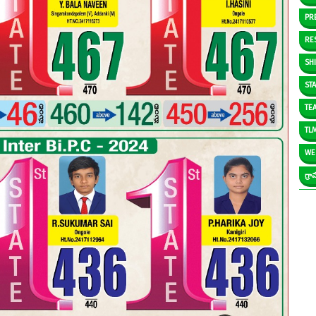
PR
RE
SH
ST
TE
TL
WE
గ్