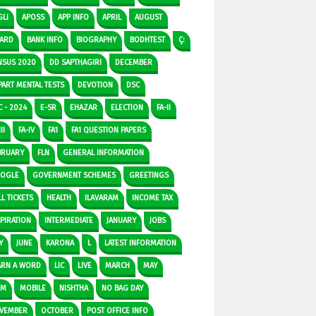
GLI
APOSS
APP INFO
APRIL
AUGUST
ARD
BANK INFO
BIOGRAPHY
BODHTEST
Ç:
NSUS 2020
DD SAPTHAGIRI
DECEMBER
PART MENTAL TESTS
DEVOTION
DSC
C - 2024
E-SR
EHAZAR
ELECTION
FA-II
II
FA-IV
FA1
FA1 QUESTION PAPERS
BRUARY
FLN
GENERAL INFORMATION
OGLE
GOVERNMENT SCHEMES
GREETINGS
L TICKETS
HEALTH
ILAVARAM
INCOME TAX
SPIRATION
INTERMEDIATE
JANUARY
JOBS
Y
JUNE
KARONA
L
LATEST INFORMATION
ARN A WORD
LIC
LIVE
MARCH
MAY
DM
MOBILE
NISHTHA
NO BAG DAY
VEMBER
OCTOBER
POST OFFICE INFO