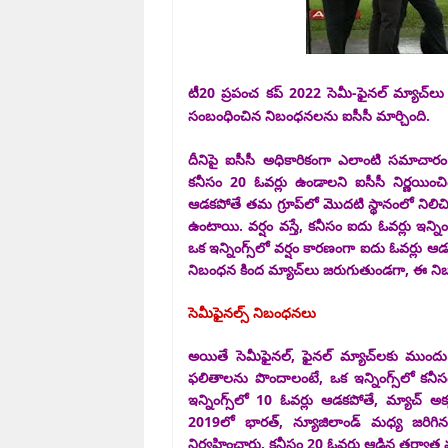
టీ
20 ప్రపంచ కప్ 2022 సెమీ-ఫైనల్ మ్యాచ్‌ల
సంబంధించిన నిబంధనలను ఐసీసీ మార్చింది.
దీనిపై ఐసీసీ అధికారికంగా ఎలాంటి సమాచారం 
కనీసం 20 ఓవర్లు ఉండాలని ఐసీసీ నిర్ణయించ
ఆడకపోతే తమ గ్రూప్‌లో మొదటి స్థానంలో నిలిచి
ఉంటాయి. వర్షం వస్తే, కనీసం ఐదు ఓవర్లు ఇన్నిం
ఒక ఇన్నింగ్స్‌లో వర్షం కారణంగా ఐదు ఓవర్లు ఆడ
నిబంధన కింద మ్యాచ్‌లు జరుగుతుండగా, ఈ నిబంధ
సెమీఫైనల్స్ నిబంధనలు
అయితే సెమీఫైనల్, ఫైనల్ మ్యాచ్‌లకు ముంద
ఫలితాలను పొందాలంటే, ఒక ఇన్నింగ్స్‌లో కనీ
ఇన్నింగ్స్‌లో 10 ఓవర్లు ఆడకపోతే, మ్యాచ్ 
2019లో భారత్, న్యూజిలాండ్ మధ్య జరిగిన 
నిర్వహించారు. కనీసం 20 ఓవర్లు ఆడిన తర్వాత మ్