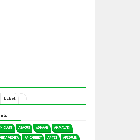
Label
els
TH CLASS
ABACUS
ADHAAR
AMMAVADI
ANDA VEDIKA
AP CABINET
AP TET
APEDU.IN