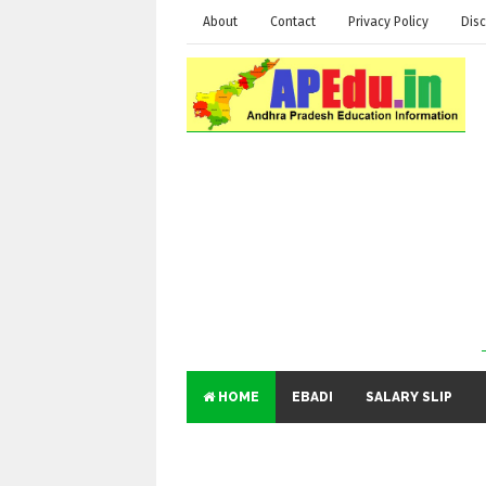
About
Contact
Privacy Policy
Disc
HOME
EBADI
SALARY SLIP