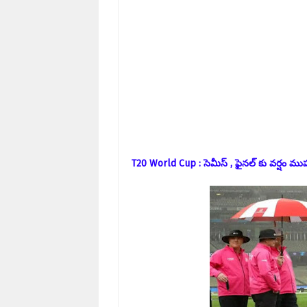
T20 World Cup : సెమీస్ , ఫైనల్ కు వర్షం మ