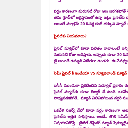
వర్షం కారణంగా మరుసటి రోజు ఆట జరగకపోతే లేదా 
తమ గ్రూప్‌లో అగ్రస్థానంలో ఉన్న జట్టు ఫైనల్‌క
అయితే మాత్రమే 20 ఓవర్ల కంటే తక్కువ మ్యాచ్
ఫైనల్‌కు నియమాలు?
ఫైనల్ మ్యాచ్‌లో కూడా ఫలితం రావాలంటే ఇన్నిం
మరుసటి రోజు ఆడిస్తారు. అప్పుడు కూడా 20 ఓవర్
టై అయితే ఉమ్మడి విజేతలు ఉండరు. ఈ నేపథ్యం
సెమీ ఫైనల్ కి ఇండియా VS న్యూజిలాండ్ మ్యాచ్
ఐసీసీ ముందుగా ప్రకటించిన షెడ్యూల్‌ ప్రకారం‍ ర
ఫైనల్‌ మ్యాచ్‌కు కూడా రిజ్వర్‌ డే ఉంది. ఒక
సాధ్యపడకపోతే.. మ్యాచ్‌ నిలిచిపోయిన దగ్గరి నుంచి
ఒకవేళ రిజర్వ్‌ డేలో కూడా వర్షం కారణంగా ఆట స
ఫైనల్‌కు అర్హత సాధిస్తాయి. అంటే.. తొలి సెమీస
విషయానికొస్తే..
టైటిల్‌ డిసైడర్‌ మ్యాచ్‌ షెడ్య