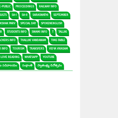
E-PUBLIC
PROCEEDINGS
RAILWAY INFO
SULTS
SA-I
SA-II
SARASWATHI
SEPTEMBER
IKSHAK PARV
SPECIAL DAY
SPOKENENGLISH
AR
STUDENTS INFO
SWAMI INFO
T
TALLIKI
ACHERS INFO
THALLIKI VANDANAM
TIME-TABLE
M INFO
TOURISM
TRANSFERS
VIDYA VIKASAM
 LOVE READING
WHATSAPP
YOUTUBE
రామ సచివాలయం
సంక్రాంతి
స్వాతంత్ర్య దినోత్సవం