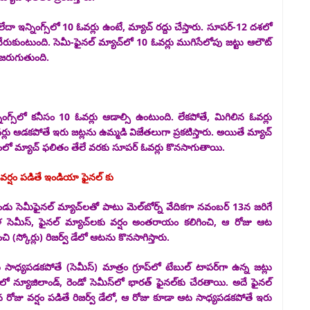
ఇన్నింగ్స్‌లో 10 ఓవర్లు ఉంటే, మ్యాచ్ రద్దు చేస్తారు. సూపర్-12 దశలో
ు చేరుకుంటుంది. సెమీ-ఫైనల్ మ్యాచ్‌లో 10 ఓవర్లు ముగిసేలోపు జట్టు ఆలౌట్
 జరుగుతుంది.
గ్స్‌లో కనీసం 10 ఓవర్లు ఆడాల్సి ఉంటుంది. లేకపోతే, మిగిలిన ఓవర్లు
లు ఆడకపోతే ఇరు జట్లను ఉమ్మడి విజేతలుగా ప్రకటిస్తారు. అయితే మ్యాచ్
లో మ్యాచ్ ఫలితం తేలే వరకు సూపర్ ఓవర్లు కొనసాగుతాయి.
 వర్షం పడితే ఇండియా ఫైనల్ కు
ెండు సెమీఫైనల్‌ మ్యాచ్‌లతో పాటు మెల్‌బోర్న్‌ వేదికగా నవంబర్‌ 13న జరిగే
వేళ సెమీస్‌, ఫైనల్‌ మ్యాచ్‌లకు వర్షం అంతరాయం‍ కలిగించి, ఆ రోజు ఆట
 (స్కోర్లు) రిజర్వ్‌ డేలో ఆటను కొనసాగిస్తారు.
ాధ్యపడకపోతే (సెమీస్‌) మాత్రం గ్రూప్‌లో టేబుల్‌ టాపర్‌గా ఉన్న జట్లు
్‌లో న్యూజిలాండ్‌, రెండో సెమీస్‌లో భారత్‌ ఫైనల్‌కు చేరతాయి.
అదే ఫైనల్‌
ూలైన రోజు వర్షం పడితే రిజర్వ్‌ డేలో, ఆ రోజు కూడా ఆట సాధ్యపడకపోతే ఇరు