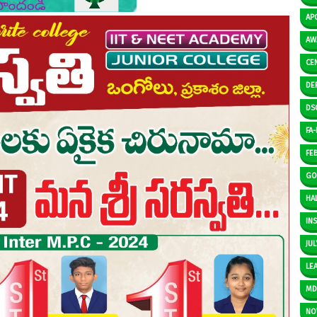
AP
AW
CE
DE
DS
FA-I
FE
GO
HAL
IN
JUL
LE
M
NO