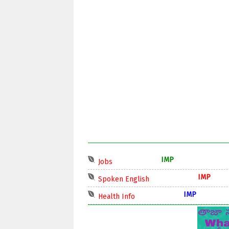
IMP
Jobs
Spoken English
I
Health Info