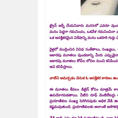
ట్రైన్ జర్నీ చేయనివారు మనSలో ఎవరూ వుండరనే
మనం పెద్దగా గమనించం, ఒకవేళ గమనించినా వా
ఒక ఆసక్తికరమైన విశేషాన్ని మనం ఒకసారి గుర్తు 
రైళ్లలో ముద్రించిన వివిధ సంకేతాలు, సంఖ్యలు,
ఆకారపు మూతలు వుండడాన్ని మీరు ఎప్పుడైనా 
ఆకారపు మూతలు కోచ్‌ల లోపల నుంచి కనిపించవు. బ్ర
అవి కనిపిస్తాయి.
వాటిని అమర్చడం వెనుక ఓ ఆసక్తికర కారణం ఉం
ఈ మూతలు కేవలం డిజైన్ కోసం మాత్రమే కాదు
ఉపయోగపడతాయి. వీటిని రూఫ్ వెంటిలేటర్లు అంట
ప్రయాణికుల సంఖ్య పెరిగినపుడు అధిక వేడి ఉత
కష్టమవుతుంది. ప్రయాణికులకు అలాంటి అసౌకర్
వేడి గాలి ఎప్పుడూ పైకి ప్రయాణిస్తుంది. అలా 