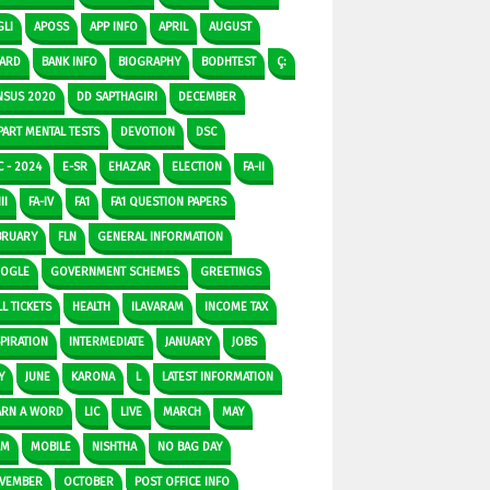
GLI
APOSS
APP INFO
APRIL
AUGUST
ARD
BANK INFO
BIOGRAPHY
BODHTEST
Ç:
NSUS 2020
DD SAPTHAGIRI
DECEMBER
PART MENTAL TESTS
DEVOTION
DSC
C - 2024
E-SR
EHAZAR
ELECTION
FA-II
II
FA-IV
FA1
FA1 QUESTION PAPERS
BRUARY
FLN
GENERAL INFORMATION
OGLE
GOVERNMENT SCHEMES
GREETINGS
L TICKETS
HEALTH
ILAVARAM
INCOME TAX
SPIRATION
INTERMEDIATE
JANUARY
JOBS
Y
JUNE
KARONA
L
LATEST INFORMATION
ARN A WORD
LIC
LIVE
MARCH
MAY
DM
MOBILE
NISHTHA
NO BAG DAY
VEMBER
OCTOBER
POST OFFICE INFO