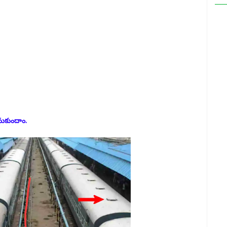
సుకుందాం.