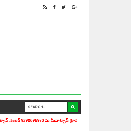
ీవాట్సాప్ గ్రూపులో add చేయగలరు www.apedu.in.