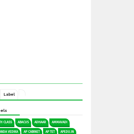
Label
els
TH CLASS
ABACUS
ADHAAR
AMMAVADI
ANDA VEDIKA
AP CABINET
AP TET
APEDU.IN