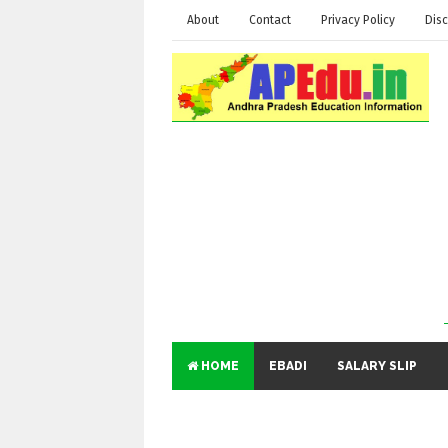
About
Contact
Privacy Policy
Disc
HOME
EBADI
SALARY SLIP
Ed