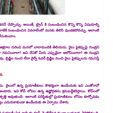
 చెప్పొచ్చు. అయితే, ట్రైన్ కి సంబంధించిన కొన్ని కొన్ని విషయాల్ని
టికి సంబంధించిన వివరాలేంటో మనకు తెలిసి వుండకపోవచ్చు. అలాంటి
చేసుకుందాం.
 అక్షరాల గురించి మనలో చాలామందికి తెలియదు. రైలు పైకప్పుపై గుండ్రని
గమనించారా? అవి దేనికో మీరు ఎప్పుడైనా ఆలోచించారా? ఈ గుండ్రని
ిడ్జిల నుంచి లేదా రైల్వే ఓవర్ బ్రిడ్జిల నుంచి రైలు పైకప్పులను గమనిస్తే
ది.
. రైలులో ఉన్న ప్రయాణీకులు సౌకర్యంగా ఉండేందుకు ఇవి ఎంతోగానో
ారు. ఇవి కోచ్ లోపల ఉన్న ఉష్ణోగ్రతను క్రమబద్ధీకరిస్తాయి. కోచ్‌లలో
్పత్తి అవుతుంది. అలాంటి పరిస్థితుల్లో ప్రయాణికులు లోపల కూర్చోవడం
యం ఎదురుకాకుండా ఉండేందుకు ఈ ఏర్పాటు చేశారు.
పైకి ప్రయాణించిన గాలి ఈ రూఫ్ వెంటిలేటర్ల గుండా బయటకు వెళ్లిపోతుంది.