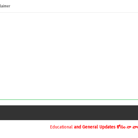
laimer
ucational
and General Updates కోసం నా వాట్సాప్ నెంబర్ 9390696970 ను మ