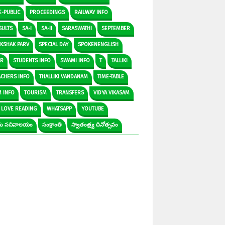
E-PUBLIC
PROCEEDINGS
RAILWAY INFO
SULTS
SA-I
SA-II
SARASWATHI
SEPTEMBER
IKSHAK PARV
SPECIAL DAY
SPOKENENGLISH
AR
STUDENTS INFO
SWAMI INFO
T
TALLIKI
ACHERS INFO
THALLIKI VANDANAM
TIME-TABLE
M INFO
TOURISM
TRANSFERS
VIDYA VIKASAM
 LOVE READING
WHATSAPP
YOUTUBE
రామ సచివాలయం
సంక్రాంతి
స్వాతంత్ర్య దినోత్సవం