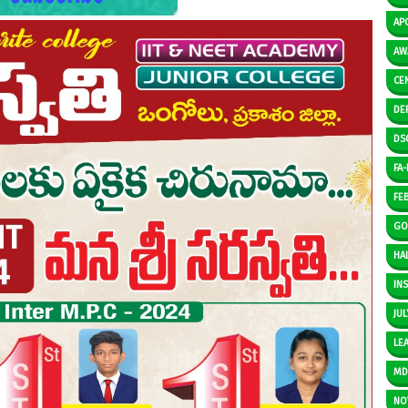
AP
AW
CE
DE
DS
FA-I
FE
GO
HAL
IN
JUL
LE
M
NO