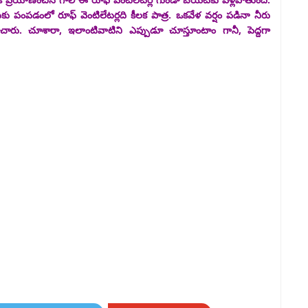
టకు పంపడంలో రూఫ్ వెంటిలేటర్లది కీలక పాత్ర. ఒకవేళ వర్షం పడినా నీరు
ించారు. చూశారా, ఇలాంటివాటిని ఎప్పుడూ చూస్తూంటాం గానీ, పెద్దగా