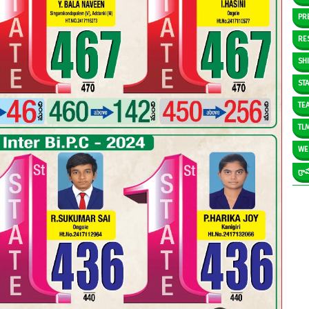
PR
RE
SH
ST
TE
TL
WE
గ్