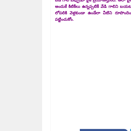
అందుకే కిటికీలు ఉన్నప్పటికీ వేడి గాలిని బయ
లోపలికి వెళ్లకుండా ఉండేలా వీటిని రూపొంద
పట్టించుకోం.