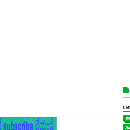
Lab
10
AN