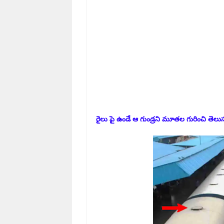
రైలు పై ఉండే ఆ గుండ్రని మూతల గురించి తెలు