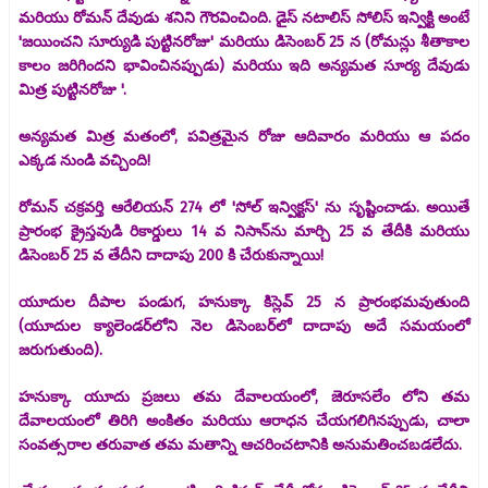
మరియు రోమన్ దేవుడు శనిని గౌరవించింది. డైస్ నటాలిస్ సోలిస్ ఇన్విక్టి అంటే
'జయించని సూర్యుడి పుట్టినరోజు' మరియు డిసెంబర్ 25 న (రోమన్లు ​​శీతాకాల
కాలం జరిగిందని భావించినప్పుడు) మరియు ఇది అన్యమత సూర్య దేవుడు
మిత్ర పుట్టినరోజు '.
అన్యమత మిత్ర మతంలో, పవిత్రమైన రోజు ఆదివారం మరియు ఆ పదం
ఎక్కడ నుండి వచ్చింది!
రోమన్ చక్రవర్తి ఆరేలియన్ 274 లో 'సోల్ ఇన్విక్టస్' ను సృష్టించాడు. అయితే
ప్రారంభ క్రైస్తవుడి రికార్డులు 14 వ నిసాన్‌ను మార్చి 25 వ తేదీకి మరియు
డిసెంబర్ 25 వ తేదీని దాదాపు 200 కి చేరుకున్నాయి!
యూదుల దీపాల పండుగ, హనుక్కా కిస్లెవ్ 25 న ప్రారంభమవుతుంది
(యూదుల క్యాలెండర్‌లోని నెల డిసెంబర్‌లో దాదాపు అదే సమయంలో
జరుగుతుంది).
హనుక్కా యూదు ప్రజలు తమ దేవాలయంలో, జెరూసలేం లోని తమ
దేవాలయంలో తిరిగి అంకితం మరియు ఆరాధన చేయగలిగినప్పుడు, చాలా
సంవత్సరాల తరువాత తమ మతాన్ని ఆచరించటానికి అనుమతించబడలేదు.