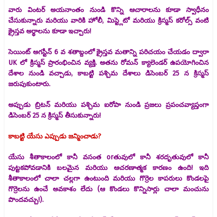
వారు వింటర్ అయనాంతం నుండి కొన్ని ఆచారాలను కూడా స్వాధీనం
చేసుకున్నారు మరియు వారికి హోలీ, మిస్ట్లెటో మరియు క్రిస్మస్ కరోల్స్ వంటి
క్రైస్తవ అర్థాలను కూడా ఇచ్చారు!
సెయింట్ అగస్టీన్ 6 వ శతాబ్దంలో క్రైస్తవ మతాన్ని పరిచయం చేయడం ద్వారా
UK లో క్రిస్మస్ ప్రారంభించిన వ్యక్తి. అతను రోమన్ క్యాలెండర్ ఉపయోగించిన
దేశాల నుండి వచ్చాడు, కాబట్టి పశ్చిమ దేశాలు డిసెంబర్ 25 న క్రిస్మస్
జరుపుకుంటారు.
అప్పుడు బ్రిటన్ మరియు పశ్చిమ ఐరోపా నుండి ప్రజలు ప్రపంచవ్యాప్తంగా
డిసెంబర్ 25 న క్రిస్మస్ తీసుకున్నారు!
కాబట్టి యేసు ఎప్పుడు జన్మించాడు?
యేసు శీతాకాలంలో కానీ వసంత orతువులో కానీ శరదృతువులో కానీ
పుట్టకపోవడానికి బలమైన మరియు ఆచరణాత్మక కారణం ఉంది! ఇది
శీతాకాలంలో చాలా చల్లగా ఉంటుంది మరియు గొర్రెల కాపరులు కొండలపై
గొర్రెలను ఉంచే అవకాశం లేదు (ఆ కొండలు కొన్నిసార్లు చాలా మంచును
పొందవచ్చు!).