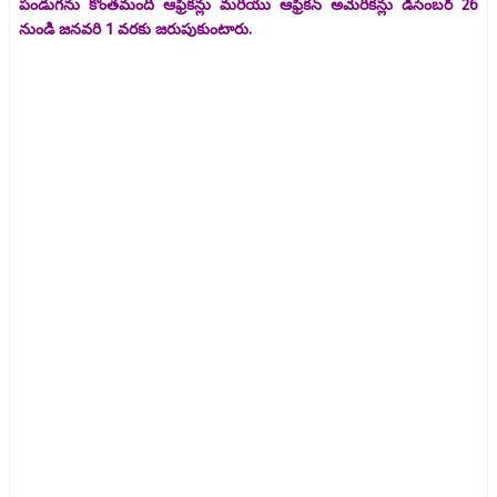
పండుగను కొంతమంది ఆఫ్రికన్లు మరియు ఆఫ్రికన్ అమెరికన్లు డిసెంబర్ 26
నుండి జనవరి 1 వరకు జరుపుకుంటారు.