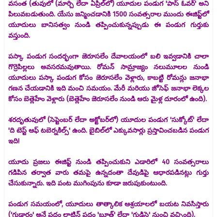
వసంత (తువులో (మార్చి లేదా ఏప్రిల్‌లో) యూదుల పండుగ 'పాస్ ఓవర్' అని
పిలువబడుతుంది. యేసు జన్మించడానికి 1500 సంవత్సరాల ముందు ఈజిప్ట్‌లో
యూదులు బానిసత్వం నుండి తప్పించుకున్నప్పుడు ఈ పండుగ గుర్తుకు
వస్తుంది.
పస్కా పండుగ సందర్భంగా జెరూసలేం దేవాలయంలో బలి ఇవ్వడానికి చాలా
గొర్రెపిల్లలు అవసరమవుతాయి. రోమన్ సామ్రాజ్యం నలుమూలల నుండి
యూదులు పస్కా పండుగ కోసం జెరూసలేం వెళ్లారు, కాబట్టి రోమన్లు ​​జనాభా
గణన చేయడానికి ఇది మంచి సమయం. మేరీ మరియు జోసెఫ్ జనాభా లెక్కల
కోసం బెత్లెహేం వెళ్లారు (బెత్లెహేం జెరూసలేం నుండి ఆరు మైళ్ల దూరంలో ఉంది).
శరదృతువులో (సెప్టెంబర్ లేదా అక్టోబర్‌లో) యూదుల పండుగ 'సుక్కోట్' లేదా
'ది టెస్ట్ ఆఫ్ టబెర్నకిల్స్' ఉంది. బైబిల్‌లో ఎక్కువసార్లు ప్రస్తావించబడిన పండుగ
ఇది!
యూదు ప్రజలు ఈజిప్ట్ నుండి తప్పించుకుని ఎడారిలో 40 సంవత్సరాలు
గడిపిన తర్వాత వారు తమపై ఉన్నదంతా దేవుడిపై ఆధారపడినట్లు గుర్తు
చేసుకున్నారు. ఇది పంట ముగింపును కూడా జరుపుకుంటుంది.
పండుగ సమయంలో, యూదులు తాత్కాలిక ఆశ్రయాలలో బయట నివసిస్తారు
('గుడారం' అనే పదం లాటిన్ పదం 'బూత్' లేదా 'గుడిసె' నుంచి వచ్చింది).