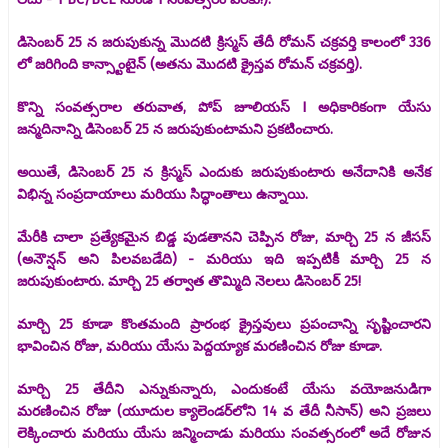
డిసెంబర్ 25 న జరుపుకున్న మొదటి క్రిస్మస్ తేదీ రోమన్ చక్రవర్తి కాలంలో 336
లో జరిగింది కాన్స్టాంటైన్ (అతను మొదటి క్రైస్తవ రోమన్ చక్రవర్తి).
కొన్ని సంవత్సరాల తరువాత, పోప్ జూలియస్ I అధికారికంగా యేసు
జన్మదినాన్ని డిసెంబర్ 25 న జరుపుకుంటామని ప్రకటించారు.
అయితే, డిసెంబర్ 25 న క్రిస్మస్ ఎందుకు జరుపుకుంటారు అనేదానికి అనేక
విభిన్న సంప్రదాయాలు మరియు సిద్ధాంతాలు ఉన్నాయి.
మేరీకి చాలా ప్రత్యేకమైన బిడ్డ పుడతానని చెప్పిన రోజు, మార్చి 25 న జీసస్
(అనౌన్షన్ అని పిలవబడేది) - మరియు ఇది ఇప్పటికీ మార్చి 25 న
జరుపుకుంటారు. మార్చి 25 తర్వాత తొమ్మిది నెలలు డిసెంబర్ 25!
మార్చి 25 కూడా కొంతమంది ప్రారంభ క్రైస్తవులు ప్రపంచాన్ని సృష్టించారని
భావించిన రోజు, మరియు యేసు పెద్దయ్యాక మరణించిన రోజు కూడా.
మార్చి 25 తేదీని ఎన్నుకున్నారు, ఎందుకంటే యేసు వయోజనుడిగా
మరణించిన రోజు (యూదుల క్యాలెండర్‌లోని 14 వ తేదీ నీసాన్) అని ప్రజలు
లెక్కించారు మరియు యేసు జన్మించాడు మరియు సంవత్సరంలో అదే రోజున