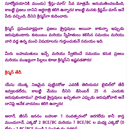
సూర్యోదయానికి ముందు) 'క్రీస్తు-మాస్' సేవ మాత్రమే అనుమతించబడింది,
కాబట్టి ప్రజలు దానిని అర్ధరాత్రి కలిగి ఉన్నారు! కాబట్టి మనకు క్రిస్టమ్-మాస్ అనే
పేరు వచ్చింది, దీనిని క్రిస్మస్‌గా కుదించారు.
క్రిస్మస్ ప్రపంచవ్యాప్తంగా ప్రజలు క్రైస్తవులు అయినా కాకున్నా ఇప్పుడు
జరుపుకుంటారు. కుటుంబం మరియు స్నేహితులు కలిసిన సమయం మరియు
వారి వద్ద ఉన్న మంచి విషయాలను గుర్తుంచుకునే సమయం ఇది.
మీరు బహుమతులు ఇచ్చే మరియు స్వీకరించే సమయం కనుక ప్రజలు
మరియు ముఖ్యంగా పిల్లలు కూడా క్రిస్మస్‌ని ఇష్టపడతారు!
క్రిస్మస్ తేదీ.
యేసు యొక్క నిజమైన పుట్టినరోజు ఎవరికీ తెలియదు! బైబిల్‌లో తేదీ
ఇవ్వబడలేదు, కాబట్టి మేము దీనిని డిసెంబర్ 25 న ఎందుకు
జరుపుకుంటాము? ప్రారంభ క్రైస్తవులు ఖచ్చితంగా ఎప్పుడు జరుపుకోవాలి అనే
దానిపై అనేక వాదనలు కలిగి ఉన్నారు!
అలాగే, జీసస్ జననం బహుశా 1 సంవత్సరంలో జరగలేదు కానీ కాస్త
ముందుగానే, ఎక్కడో 2 BCE/BC మరియు 7 BCE/BC ల మధ్య ఎక్కడో (0
లేదు - 1 BC/BCE నుండి 1 సంవత్సరం వరకు!).