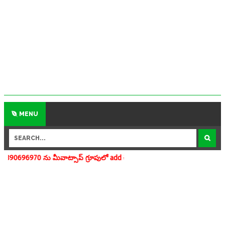
MENU
సాప్ గ్రూపులో add చేయగలరు www.apedu.in.