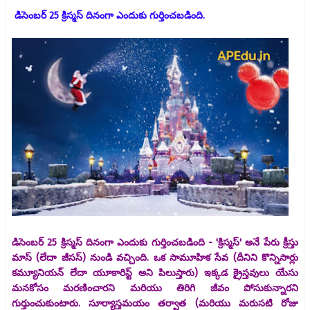
డిసెంబర్ 25 క్రిస్మస్ దినంగా ఎందుకు గుర్తించబడింది.
డిసెంబర్ 25 క్రిస్మస్ దినంగా ఎందుకు గుర్తించబడింది - 'క్రిస్మస్' అనే పేరు క్రీస్తు
మాస్ (లేదా జీసస్) నుండి వచ్చింది. ఒక సామూహిక సేవ (దీనిని కొన్నిసార్లు
కమ్యూనియన్ లేదా యూకారిస్ట్ అని పిలుస్తారు) ఇక్కడ క్రైస్తవులు యేసు
మనకోసం మరణించారని మరియు తిరిగి జీవం పోసుకున్నారని
గుర్తుంచుకుంటారు. సూర్యాస్తమయం తర్వాత (మరియు మరుసటి రోజు