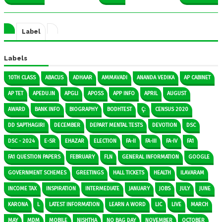
Label
Labels
10TH CLASS
ABACUS
ADHAAR
AMMAVADI
ANANDA VEDIKA
AP CABINET
AP TET
APEDU.IN
APGLI
APOSS
APP INFO
APRIL
AUGUST
AWARD
BANK INFO
BIOGRAPHY
BODHTEST
Ç:
CENSUS 2020
DD SAPTHAGIRI
DECEMBER
DEPART MENTAL TESTS
DEVOTION
DSC
DSC - 2024
E-SR
EHAZAR
ELECTION
FA-II
FA-III
FA-IV
FA1
FA1 QUESTION PAPERS
FEBRUARY
FLN
GENERAL INFORMATION
GOOGLE
GOVERNMENT SCHEMES
GREETINGS
HALL TICKETS
HEALTH
ILAVARAM
INCOME TAX
INSPIRATION
INTERMEDIATE
JANUARY
JOBS
JULY
JUNE
KARONA
L
LATEST INFORMATION
LEARN A WORD
LIC
LIVE
MARCH
MAY
MDM
MOBILE
NISHTHA
NO BAG DAY
NOVEMBER
OCTOBER