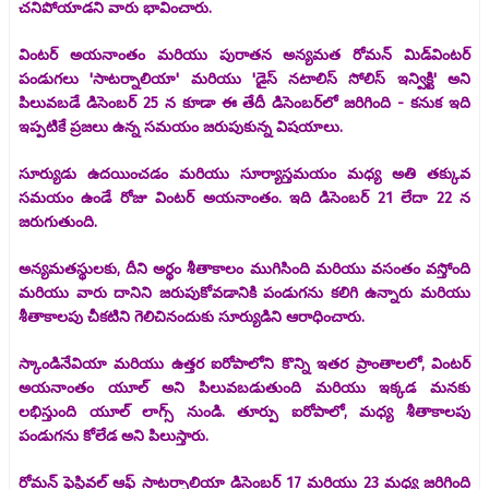
చనిపోయాడని వారు భావించారు.
వింటర్ అయనాంతం మరియు పురాతన అన్యమత రోమన్ మిడ్‌వింటర్
పండుగలు 'సాటర్నాలియా' మరియు 'డైస్ నటాలిస్ సోలిస్ ఇన్విక్టి' అని
పిలువబడే డిసెంబర్ 25 న కూడా ఈ తేదీ డిసెంబర్‌లో జరిగింది - కనుక ఇది
ఇప్పటికే ప్రజలు ఉన్న సమయం జరుపుకున్న విషయాలు.
సూర్యుడు ఉదయించడం మరియు సూర్యాస్తమయం మధ్య అతి తక్కువ
సమయం ఉండే రోజు వింటర్ అయనాంతం. ఇది డిసెంబర్ 21 లేదా 22 న
జరుగుతుంది.
అన్యమతస్థులకు, దీని అర్థం శీతాకాలం ముగిసింది మరియు వసంతం వస్తోంది
మరియు వారు దానిని జరుపుకోవడానికి పండుగను కలిగి ఉన్నారు మరియు
శీతాకాలపు చీకటిని గెలిచినందుకు సూర్యుడిని ఆరాధించారు.
స్కాండినేవియా మరియు ఉత్తర ఐరోపాలోని కొన్ని ఇతర ప్రాంతాలలో, వింటర్
అయనాంతం యూల్ అని పిలువబడుతుంది మరియు ఇక్కడ మనకు
లభిస్తుంది యూల్ లాగ్స్ నుండి. తూర్పు ఐరోపాలో, మధ్య శీతాకాలపు
పండుగను కోలేడ అని పిలుస్తారు.
రోమన్ ఫెస్టివల్ ఆఫ్ సాటర్నాలియా డిసెంబర్ 17 మరియు 23 మధ్య జరిగింది