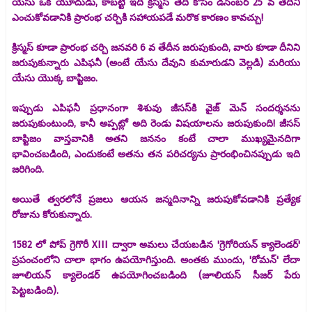
యేసు ఒక యూదుడు, కాబట్టి ఇది క్రిస్మస్ తేదీ కోసం డిసెంబర్ 25 వ తేదీని
ఎంచుకోవడానికి ప్రారంభ చర్చికి సహాయపడే మరొక కారణం కావచ్చు!
క్రిస్మస్ కూడా ప్రారంభ చర్చి జనవరి 6 వ తేదీన జరుపుకుంది, వారు కూడా దీనిని
జరుపుకున్నారు ఎపిఫనీ (అంటే యేసు దేవుని కుమారుడని వెల్లడి) మరియు
యేసు యొక్క బాప్టిజం.
ఇప్పుడు ఎపిఫనీ ప్రధానంగా శిశువు జీసస్‌కి వైజ్ మెన్ సందర్శనను
జరుపుకుంటుంది, కానీ అప్పట్లో అది రెండు విషయాలను జరుపుకుంది! జీసస్
బాప్టిజం వాస్తవానికి అతని జననం కంటే చాలా ముఖ్యమైనదిగా
భావించబడింది, ఎందుకంటే అతను తన పరిచర్యను ప్రారంభించినప్పుడు ఇది
జరిగింది.
అయితే త్వరలోనే ప్రజలు ఆయన జన్మదినాన్ని జరుపుకోవడానికి ప్రత్యేక
రోజును కోరుకున్నారు.
1582 లో పోప్ గ్రెగొరీ XIII ద్వారా అమలు చేయబడిన 'గ్రెగోరియన్ క్యాలెండర్'
ప్రపంచంలోని చాలా భాగం ఉపయోగిస్తుంది. అంతకు ముందు, 'రోమన్' లేదా
జూలియన్ క్యాలెండర్ ఉపయోగించబడింది (జూలియస్ సీజర్ పేరు
పెట్టబడింది).