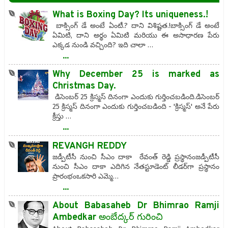
What is Boxing Day? Its uniqueness.!
బాక్సింగ్ డే అంటే ఏంటీ.? దాని విశిష్టత.!బాక్సింగ్ డే అంటే
ఏమిటి, దాని అర్థం ఏమిటి మరియు ఈ అసాధారణ పేరు
ఎక్కడ నుండి వచ్చింది? ఇది చాలా …
...
Why December 25 is marked as
Christmas Day.
డిసెంబర్ 25 క్రిస్మస్ దినంగా ఎందుకు గుర్తించబడింది.డిసెంబర్
25 క్రిస్మస్ దినంగా ఎందుకు గుర్తించబడింది - 'క్రిస్మస్' అనే పేరు
క్రీస్తు …
...
REVANGH REDDY
జడ్పీటీసీ నుంచి సీఎం దాకా రేవంత్ రెడ్డి ప్రస్థానంజడ్పీటీసీ
నుంచి సీఎం దాకా ఎదిగిన నేతస్టూడెంట్ లీడర్​గా ప్రస్థానం
ప్రారంభంఒకసారి ఎమ్మె…
...
About Babasaheb Dr Bhimrao Ramji
Ambedkar అంబేద్కర్ గురించి