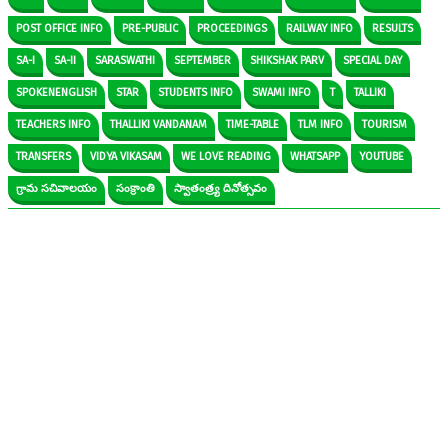
POST OFFICE INFO
PRE-PUBLIC
PROCEEDINGS
RAILWAY INFO
RESULTS
SA-I
SA-II
SARASWATHI
SEPTEMBER
SHIKSHAK PARV
SPECIAL DAY
SPOKENENGLISH
STAR
STUDENTS INFO
SWAMI INFO
T
TALLIKI
TEACHERS INFO
THALLIKI VANDANAM
TIME-TABLE
TLM INFO
TOURISM
TRANSFERS
VIDYA VIKASAM
WE LOVE READING
WHATSAPP
YOUTUBE
గ్రామ సచివాలయం
సంక్రాంతి
స్వాతంత్ర్య దినోత్సవం