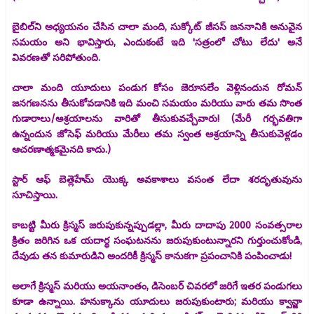
బైబిల్‌ని అధ్యయనం చేసిన చాలా మంది, సుక్కోట్ జీసస్ జననానికి అనువైన
సమయం అని భావిస్తారు, ఎందుకంటే ఇది 'సత్రంలో చోటు లేదు' అనే
వివరణతో సరిపోతుంది.
చాలా మంది యూదులు పండుగ కోసం జెరూసలేం వెళ్లినందున రోమన్
జనగణనను తీసుకోవడానికి ఇది మంచి సమయం మరియు వారు తమ సొంత
గుడారాలు/ఆశ్రయాలను వారితో తీసుకువచ్చేవారు! (మేరీ గర్భవతిగా
ఉన్నందున జోసెఫ్ మరియు మేరీలు తమ స్వంత ఆశ్రయాన్ని తీసుకువెళ్లడం
ఆచరణాత్మకమైనది కాదు.)
స్టార్ ఆఫ్ బెత్లెహేమ్ యొక్క అవకాశాలు వసంత లేదా శరదృతువును
సూచిస్తాయి.
కాబట్టి మీరు క్రిస్మస్ జరుపుకున్నప్పుడల్లా, మీరు దాదాపు 2000 సంవత్సరాల
క్రితం జరిగిన ఒక యదార్థ సంఘటనను జరుపుకుంటున్నారని గుర్తుంచుకోండి,
దేవుడు తన కుమారుడిని అందరికీ క్రిస్మస్ కానుకగా ప్రపంచానికి పంపించాడు!
అలాగే క్రిస్మస్ మరియు అయనాంతం, డిసెంబర్ చివరలో జరిగే ఇతర పండుగలు
కూడా ఉన్నాయి. హనుక్కాను యూదులు జరుపుకుంటారు; మరియు క్వాన్జా