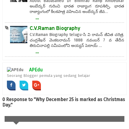
About Babasaheb Dr Bhimrao Ramji Ambedkar
అంబేద్కర్ గురించి భారత రాజ్యాంగ రూపశిల్పి, భారత
రాజ్యాంగంలో కీలకపాత్ర వహించిన అంబేద్కర్ జీవ…
...
C.V.Raman Biography
C.V.Raman Biography telugu-సి వి రామన్ జీవిత చరిత్ర.
చంద్రశేఖర్ వెంకటరామన్ 1888 నవంబర్ 7 వ తేదీన
తిరుచినాపల్లి సమీపంలోని అయ్యన్ పెటాయ్ …
...
APEdu
Seorang Blogger pemula yang sedang belajar
0 Response to "Why December 25 is marked as Christmas
Day."