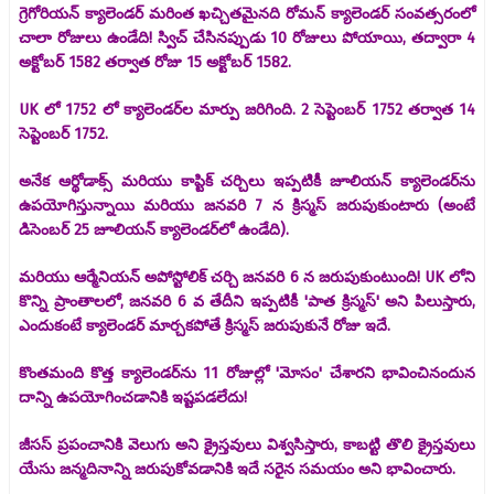
గ్రెగోరియన్ క్యాలెండర్ మరింత ఖచ్చితమైనది రోమన్ క్యాలెండర్ సంవత్సరంలో
చాలా రోజులు ఉండేది! స్విచ్ చేసినప్పుడు 10 రోజులు పోయాయి, తద్వారా 4
అక్టోబర్ 1582 తర్వాత రోజు 15 అక్టోబర్ 1582.
UK లో 1752 లో క్యాలెండర్‌ల మార్పు జరిగింది. 2 సెప్టెంబర్ 1752 తర్వాత 14
సెప్టెంబర్ 1752.
అనేక ఆర్థోడాక్స్ మరియు కాప్టిక్ చర్చిలు ఇప్పటికీ జూలియన్ క్యాలెండర్‌ను
ఉపయోగిస్తున్నాయి మరియు జనవరి 7 న క్రిస్మస్ జరుపుకుంటారు (అంటే
డిసెంబర్ 25 జూలియన్ క్యాలెండర్‌లో ఉండేది).
మరియు ఆర్మేనియన్ అపోస్టోలిక్ చర్చి జనవరి 6 న జరుపుకుంటుంది! UK లోని
కొన్ని ప్రాంతాలలో, జనవరి 6 వ తేదీని ఇప్పటికీ 'పాత క్రిస్మస్' అని పిలుస్తారు,
ఎందుకంటే క్యాలెండర్ మార్చకపోతే క్రిస్మస్ జరుపుకునే రోజు ఇదే.
కొంతమంది కొత్త క్యాలెండర్‌ను 11 రోజుల్లో 'మోసం' చేశారని భావించినందున
దాన్ని ఉపయోగించడానికి ఇష్టపడలేదు!
జీసస్ ప్రపంచానికి వెలుగు అని క్రైస్తవులు విశ్వసిస్తారు, కాబట్టి తొలి క్రైస్తవులు
యేసు జన్మదినాన్ని జరుపుకోవడానికి ఇదే సరైన సమయం అని భావించారు.