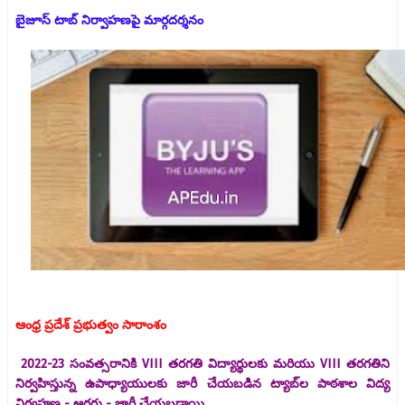
బైజూస్ టాబ్ నిర్వాహణపై మార్గదర్శనం
ఆంధ్ర ప్రదేశ్ ప్రభుత్వం సారాంశం
2022-23 సంవత్సరానికి VIII తరగతి విద్యార్థులకు మరియు VIII తరగతిని
నిర్వహిస్తున్న ఉపాధ్యాయులకు జారీ చేయబడిన ట్యాబ్‌ల పాఠశాల విద్య
నిర్వహణ - ఆర్డర్లు - జారీ చేయబడ్డాయి.