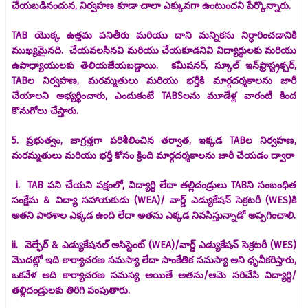
చేయబడినందున, నిర్వహణ కూడా చాలా ఎక్కువగా ఉంటుందని పేర్కొన్నారు.
TAB యొక్క ఉత్తమ పనితీరు మరియు దాని మన్నికను నిర్ధారించడానికి
ముఖ్యమైనది. చేయవలసినవి మరియు చేయకూడనివి విద్యార్థులకు మరియు
ఉపాధ్యాయులకు తెలియజేయబడ్డాయి. కమీషనర్, స్కూల్ ఇన్‌ఫ్రాస్ట్రక్చర్,
TABల నిర్వహణ, మరమ్మతులు మరియు భర్తీకి మార్గదర్శకాలను జారీ
చేయాలని అభ్యర్థించారు, ఎందుకంటే TABSలను మూడేళ్ల వారంటీ కింద
కొనుగోలు చేస్తారు.
5. ప్రభుత్వం, జాగ్రత్తగా పరిశీలించిన తర్వాత, ఇక్కడ TABల నిర్వహణ,
మరమ్మతులు మరియు భర్తీ కోసం క్రింది మార్గదర్శకాలను జారీ చేయడం ద్వారా
i. TAB పని చేయని పక్షంలో, విద్యార్థి లేదా తల్లిదండ్రులు TABని సంబంధిత
సంక్షేమ & విద్యా సహాయకుడు (WEA)/ వార్డ్ ఎడ్యుకేషన్ సెక్రటరీ (WES)కి
అతని పాఠశాల ఎక్కడ ఉంది లేదా అతను ఎక్కడ నివసిస్తున్నాడో అప్పగించాలి.
ii. వెల్ఫేర్ & ఎడ్యుకేషనల్ అసిస్టెంట్ (WEA)/వార్డ్ ఎడ్యుకేషన్ సెక్రటరీ (WES)
మొదట్లో ఇది కార్యాచరణ సమస్యా లేదా సాంకేతిక సమస్యా అని ధృవీకరిస్తారు,
ఒకవేళ అది కార్యాచరణ సమస్య అయితే అతను/ఆమె సరిచేసి విద్యార్థి/
తల్లిదండ్రులకు తిరిగి పంపుతారు.