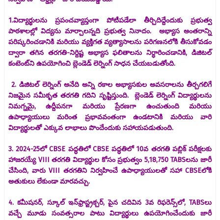
1.విద్యార్థులను ప్రపంచవ్యాప్తంగా పోటీపడేలా తీర్చిదిద్దేందుకు ప్రభుత్వ
పాఠశాలల్లో విద్యను మార్చాలన్నది ప్రభుత్వ నినాదం. అభ్యాస అంతరాన్ని
పరిష్కరించడానికి మరియు వ్యక్తిగత వ్యత్యాసాలను పరిగణనలోకి తీసుకోవడం
ద్వారా తగిన తరగతి-నిర్దిష్ట అభ్యాస ఫలితాలను నిర్ధారించడానికి, డిజిటల్
కంటెంట్‌ని ఉపయోగించి బ్లెండెడ్ లెర్నింగ్ సాధన చేయబడుతోంది.
2. డిజిటల్ లెర్నింగ్ అనేది అన్ని రకాల అభ్యాసకుల అవసరాలను తీర్చగలిగే
నిజమైన సమీకృత తరగతి గదిని సృష్టిస్తుంది. బ్లెండెడ్ లెర్నింగ్ విద్యార్థులను
నిమగ్నమై, ఉద్దీపనగా మరియు ప్రేరణగా ఉంచుతుంది మరియు
ఉపాధ్యాయులు మరింత ప్రభావవంతంగా ఉండటానికి మరియు వారి
విద్యార్థులతో ఎక్కువ లాభాలు పొందేందుకు సహాయపడుతుంది.
3. 2024-25లో CBSE పద్ధతిలో CBSE పద్ధతిలో 10వ తరగతి పబ్లిక్ పరీక్షలకు
హాజరయ్యే VIII తరగతి విద్యార్థుల కోసం ప్రభుత్వం 5,18,750 TABSలను జారీ
చేసింది, వారు VIII తరగతిని నిర్వహించే ఉపాధ్యాయులతో సహా CBSEలోకి
అతుకులు లేకుండా మారవచ్చు.
4. కమీషనర్, స్కూల్ ఇన్‌ఫ్రాస్ట్రక్చర్, పైన చదివిన 3వ రిఫరెన్స్‌లో, TABSలు
వచ్చే మూడు సంవత్సరాల పాటు విద్యార్థులు ఉపయోగించేందుకు జారీ