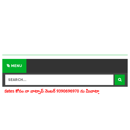
MENU
సాప్ నెంబర్ 9390696970 ను మీవాట్సాప్ గ్రూపులో add చేయగలరు www.apedu