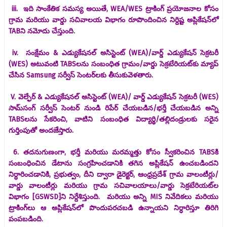
iii. ఇది సాంకేతిక సమస్య అయితే, WEA/WES ట్రాకింగ్ ప్రయోజనాల కోసం
గ్రామ మరియు వార్డు సచివాలయ విభాగం రూపొందించిన నిర్దిష్ట అప్లికేషన్‌లో
TABని నమోదు చేస్తుంది.
iv. సంక్షేమం & ఎడ్యుకేషనల్ అసిస్టెంట్ (WEA)/వార్డ్ ఎడ్యుకేషన్ సెక్రటరీ
(WES) అటువంటి TABSలను సంబంధిత గ్రామం/వార్డు సెక్రటేరియట్‌కు మ్యాప్
చేసిన Samsung సర్వీస్ సెంటర్‌లకు తీసుకువెళతారు.
V. వెల్ఫేర్ & ఎడ్యుకేషనల్ అసిస్టెంట్ (WEA)/ వార్డ్ ఎడ్యుకేషన్ సెక్రటరీ (WES)
సామ్‌సంగ్ సర్వీస్ సెంటర్ నుండి రిపేర్ చేయబడిన/భర్తీ చేయబడిన అన్ని
TABSలను సేకరించి, వాటిని సంబంధిత విద్యార్థి/తల్లిదండ్రులకు సరైన
గుర్తింపుతో అందజేస్తారు.
6. తదనుగుణంగా, భర్తీ మరియు మరమ్మత్తు కోసం స్వీకరించిన TABSకి
సంబంధించిన డేటాను సంగ్రహించడానికి తగిన అప్లికేషన్ ఉంచబడిందని
నిర్ధారించడానికి, ప్రభుత్వం, దీని ద్వారా డైరెక్టర్, ఆంధ్రప్రదేశ్ గ్రామ వాలంటీర్లు/
వార్డు వాలంటీర్లు మరియు గ్రామ సచివాలయాలు/వార్డు సెక్రటేరియట్‌ల
విభాగం [GSWSD]ని నిర్దేశిస్తుంది. మరియు అన్ని MIS నివేదికలు మరియు
ట్రాకింగ్‌లు ఆ అప్లికేషన్‌లో పొందుపరచబడి ఉన్నాయని నిర్ధారిస్తూ తిరిగి
పంపబడింది.