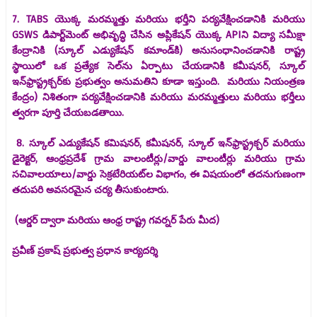
7. TABS యొక్క మరమ్మత్తు మరియు భర్తీని పర్యవేక్షించడానికి మరియు
GSWS డిపార్ట్‌మెంట్ అభివృద్ధి చేసిన అప్లికేషన్ యొక్క APIని విద్యా సమీక్షా
కేంద్రానికి (స్కూల్ ఎడ్యుకేషన్ కమాండ్‌కి) అనుసంధానించడానికి రాష్ట్ర
స్థాయిలో ఒక ప్రత్యేక సెల్‌ను ఏర్పాటు చేయడానికి కమీషనర్, స్కూల్
ఇన్‌ఫ్రాస్ట్రక్చర్‌కు ప్రభుత్వం అనుమతిని కూడా ఇస్తుంది. మరియు నియంత్రణ
కేంద్రం) నిశితంగా పర్యవేక్షించడానికి మరియు మరమ్మత్తులు మరియు భర్తీలు
త్వరగా పూర్తి చేయబడతాయి.
8. స్కూల్ ఎడ్యుకేషన్ కమిషనర్, కమీషనర్, స్కూల్ ఇన్‌ఫ్రాస్ట్రక్చర్ మరియు
డైరెక్టర్, ఆంధ్రప్రదేశ్ గ్రామ వాలంటీర్లు/వార్డు వాలంటీర్లు మరియు గ్రామ
సచివాలయాలు/వార్డు సెక్రటేరియట్‌ల విభాగం, ఈ విషయంలో తదనుగుణంగా
తదుపరి అవసరమైన చర్య తీసుకుంటారు.
(ఆర్డర్ ద్వారా మరియు ఆంధ్ర రాష్ట్ర గవర్నర్ పేరు మీద)
ప్రవీణ్ ప్రకాష్ ప్రభుత్వ ప్రధాన కార్యదర్శి