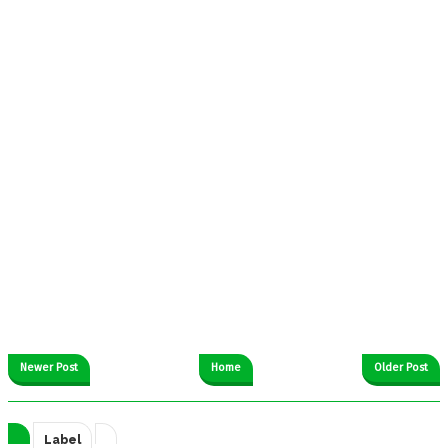
Newer Post
Home
Older Post
Label