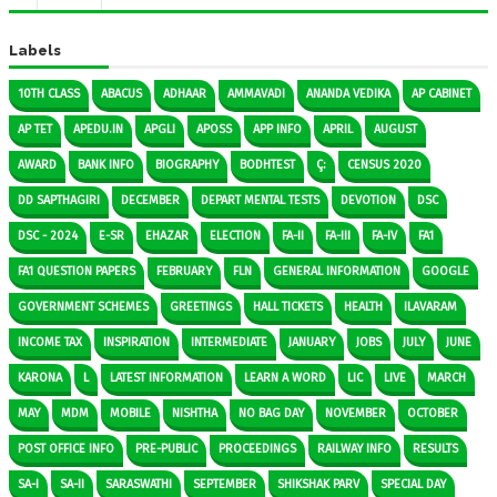
Labels
10TH CLASS
ABACUS
ADHAAR
AMMAVADI
ANANDA VEDIKA
AP CABINET
AP TET
APEDU.IN
APGLI
APOSS
APP INFO
APRIL
AUGUST
AWARD
BANK INFO
BIOGRAPHY
BODHTEST
Ç:
CENSUS 2020
DD SAPTHAGIRI
DECEMBER
DEPART MENTAL TESTS
DEVOTION
DSC
DSC - 2024
E-SR
EHAZAR
ELECTION
FA-II
FA-III
FA-IV
FA1
FA1 QUESTION PAPERS
FEBRUARY
FLN
GENERAL INFORMATION
GOOGLE
GOVERNMENT SCHEMES
GREETINGS
HALL TICKETS
HEALTH
ILAVARAM
INCOME TAX
INSPIRATION
INTERMEDIATE
JANUARY
JOBS
JULY
JUNE
KARONA
L
LATEST INFORMATION
LEARN A WORD
LIC
LIVE
MARCH
MAY
MDM
MOBILE
NISHTHA
NO BAG DAY
NOVEMBER
OCTOBER
POST OFFICE INFO
PRE-PUBLIC
PROCEEDINGS
RAILWAY INFO
RESULTS
SA-I
SA-II
SARASWATHI
SEPTEMBER
SHIKSHAK PARV
SPECIAL DAY