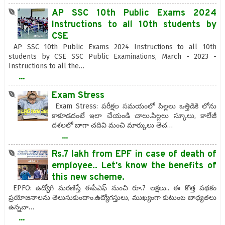
AP SSC 10th Public Exams 2024
Instructions to all 10th students by
CSE
AP SSC 10th Public Exams 2024 Instructions to all 10th
students by CSE SSC Public Examinations, March - 2023 -
Instructions to all the…
...
Exam Stress
Exam Stress: పరీక్షల సమయంలో పిల్లలు ఒత్తిడికి లోను
కాకూడదంటే ఇలా చేయండి చాలు.పిల్లలు స్కూలు, కాలేజీ
దశలలో బాగా చదివి మంచి మార్కులు తెచ…
...
Rs.7 lakh from EPF in case of death of
employee.. Let's know the benefits of
this new scheme.
EPFO: ఉద్యోగి మరణిస్తే ఈపీఎఫ్‌ నుంచి రూ.7 లక్షలు.. ఈ కొత్త పథకం
ప్రయోజనాలను తెలుసుకుందాం.ఉద్యోగస్తులు, ముఖ్యంగా కుటుంబ బాధ్యతలు
ఉన్నవా…
...