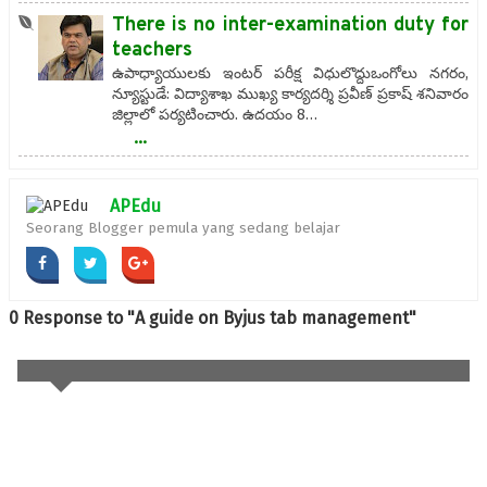
There is no inter-examination duty for
teachers
ఉపాధ్యాయులకు ఇంటర్ పరీక్ష విధులొద్దుఒంగోలు నగరం,
న్యూస్టుడే: విద్యాశాఖ ముఖ్య కార్యదర్శి ప్రవీణ్ ప్రకాష్ శనివారం
జిల్లాలో పర్యటించారు. ఉదయం 8…
...
APEdu
Seorang Blogger pemula yang sedang belajar
0 Response to "A guide on Byjus tab management"