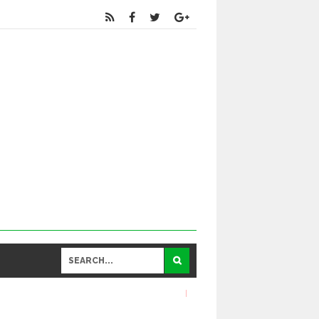
Educational
and General Updates కోసం నా వాట్సాప్ నెంబర్ 