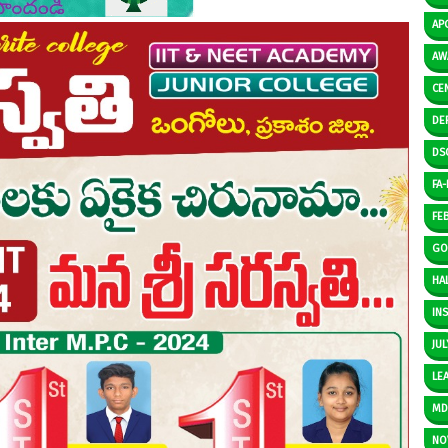
AP
AW
CE
DE
DS
FA-I
FE
GO
HAL
IN
JUL
LE
M
NO