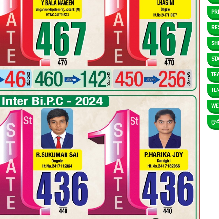
PR
RE
SH
ST
TE
TL
WE
గ్