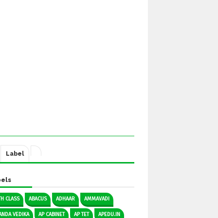
Label
els
TH CLASS
ABACUS
ADHAAR
AMMAVADI
ANDA VEDIKA
AP CABINET
AP TET
APEDU.IN