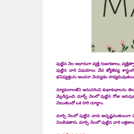
పుట్టిన నెల ఆధారంగా వ్యక్తి గుణగణాలు, వ్యక్
పుట్టిన వారి విషయాలు వేద జ్యోతిష్య శాస్త్రంల
భవిష్యత్తును అంచనా వెయ్యడం సాధ్యమవుతుంద
న్యూమరాలజీని అనుసరించి శుభాశుభాలను తెలుసు
వెల్లడిస్తుంది. మార్చ్ నెలలో పుట్టిన రోజు జరుప
చెబుతుందో ఒక సారి చూద్దాం.
మార్చి నెలలో పుట్టిన వారు అదృష్టవంతులుగా చె
నిలబెడతారు. మార్చి నెలలో పుట్టిన వారి లక్ష