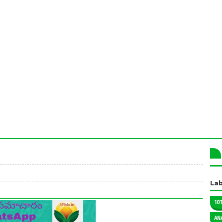
Lab
10
AN