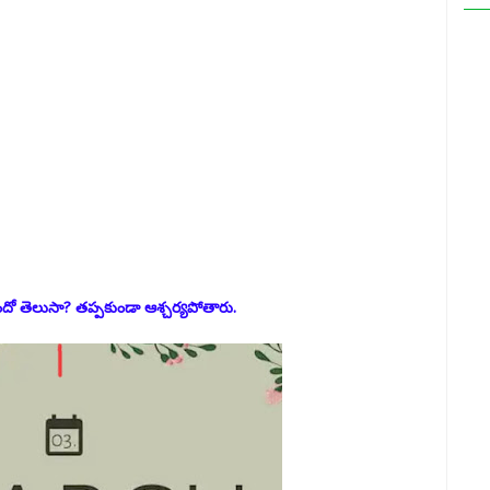
టుందో తెలుసా? తప్పకుండా ఆశ్చర్యపోతారు.