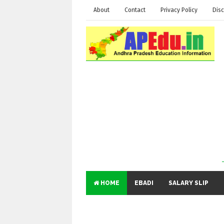
About
Contact
Privacy Policy
Disc
HOME
EBADI
SALARY SLIP