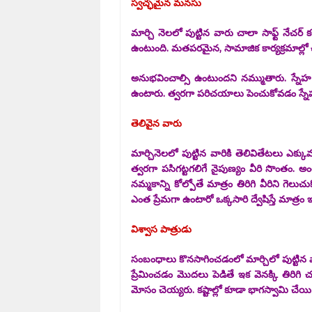
స్వచ్ఛమైన మనసు
మార్చి నెలలో పుట్టిన వారు చాలా సాఫ్ట్ నేచర్
ఉంటుంది. మతపరమైన, సామాజిక కార్యక్రమాల్లో చుర
అనుభవించాల్సి ఉంటుందని నమ్ముతారు. స్నే
ఉంటారు. త్వరగా పరిచయాలు పెంచుకోవడం స్నేహం చె
తెలివైన వారు
మార్చినెలలో పుట్టిన వారికి తెలివితేటలు ఎక
త్వరగా పసిగట్టగలిగే నైపుణ్యం వీరి సొంతం. అంత
నమ్మకాన్ని కోల్పోతే మాత్రం తిరిగి వీరిని గె
ఎంత ప్రేమగా ఉంటారో ఒక్కసారి ద్వేషిస్తే మాత్రం
విశ్వాస పాత్రుడు
సంబంధాలు కొనసాగించడంలో మార్చిలో పుట్టిన వా
ప్రేమించడం మొదలు పెడితే ఇక వెనక్కి తిరిగ
మోసం చెయ్యరు. కష్టాల్లో కూడా భాగస్వామి చేయి 