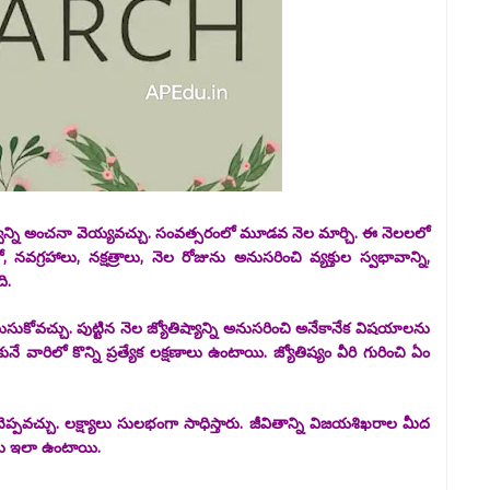
తిత్వాన్ని అంచనా వెయ్యవచ్చు. సంవత్సరంలో మూడవ నెల మార్చి. ఈ నెలలలో
ో, నవగ్రహాలు, నక్షత్రాలు, నెల రోజును అనుసరించి వ్యక్తుల స్వభావాన్ని,
ి.
కోవచ్చు. పుట్టిన నెల జ్యోతిష్యాన్ని అనుసరించి అనేకానేక విషయాలను
ుకునే వారిలో కొన్ని ప్రత్యేక లక్షణాలు ఉంటాయి. జ్యోతిష్యం వీరి గురించి ఏం
ప్పవచ్చు. లక్ష్యాలు సులభంగా సాధిస్తారు. జీవితాన్ని విజయశిఖరాల మీద
ణాలు ఇలా ఉంటాయి.