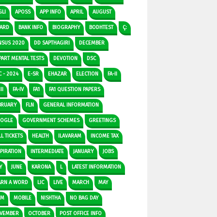
GLI
APOSS
APP INFO
APRIL
AUGUST
ARD
BANK INFO
BIOGRAPHY
BODHTEST
Ç:
NSUS 2020
DD SAPTHAGIRI
DECEMBER
PART MENTAL TESTS
DEVOTION
DSC
C - 2024
E-SR
EHAZAR
ELECTION
FA-II
II
FA-IV
FA1
FA1 QUESTION PAPERS
BRUARY
FLN
GENERAL INFORMATION
OGLE
GOVERNMENT SCHEMES
GREETINGS
L TICKETS
HEALTH
ILAVARAM
INCOME TAX
SPIRATION
INTERMEDIATE
JANUARY
JOBS
Y
JUNE
KARONA
L
LATEST INFORMATION
ARN A WORD
LIC
LIVE
MARCH
MAY
DM
MOBILE
NISHTHA
NO BAG DAY
VEMBER
OCTOBER
POST OFFICE INFO