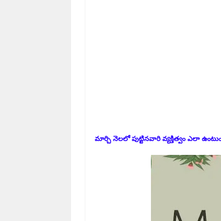
మార్చి నెలలో పుట్టినవారి వ్యక్తిత్వం ఎలా ఉం