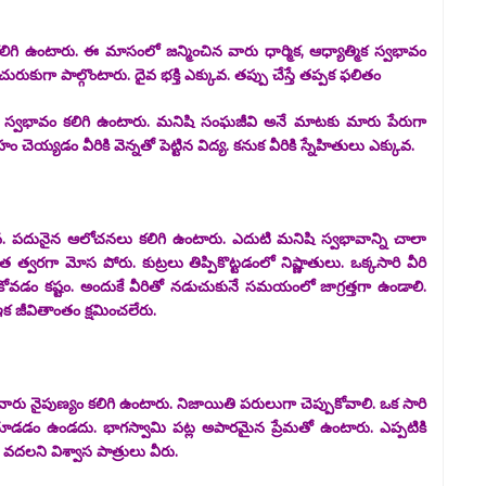
 కలిగి ఉంటారు. ఈ మాసంలో జన్మించిన వారు ధార్మిక, ఆధ్యాత్మిక స్వభావం
ుకుగా పాల్గొంటారు. దైవ భక్తి ఎక్కువ. తప్పు చేస్తే తప్పక ఫలితం
హ స్వభావం కలిగి ఉంటారు. మనిషి సంఘజీవి అనే మాటకు మారు పేరుగా
య్యడం వీరికి వెన్నతో పెట్టిన విద్య. కనుక వీరికి స్నేహితులు ఎక్కువ.
్కువ. పదునైన ఆలోచనలు కలిగి ఉంటారు. ఎదుటి మనిషి స్వభావాన్ని చాలా
 త్వరగా మోస పోరు. కుట్రలు తిప్పికొట్టడంలో నిష్ణాతులు. ఒక్కసారి వీరి
లుచుకోవడం కష్టం. అందుకే వీరితో నడుచుకునే సమయంలో జాగ్రత్తగా ఉండాలి.
 ఇక జీవితాంతం క్షమించలేరు.
రు నైపుణ్యం కలిగి ఉంటారు. నిజాయితి పరులుగా చెప్పుకోవాలి. ఒక సారి
ి చూడడం ఉండదు. భాగస్వామి పట్ల అపారమైన ప్రేమతో ఉంటారు. ఎప్పటికి
వదలని విశ్వాస పాత్రులు వీరు.