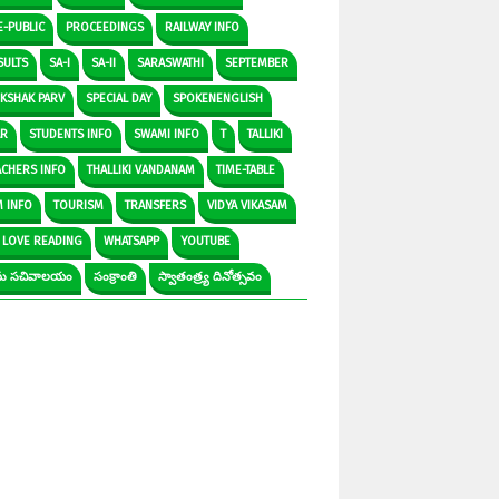
E-PUBLIC
PROCEEDINGS
RAILWAY INFO
SULTS
SA-I
SA-II
SARASWATHI
SEPTEMBER
IKSHAK PARV
SPECIAL DAY
SPOKENENGLISH
AR
STUDENTS INFO
SWAMI INFO
T
TALLIKI
ACHERS INFO
THALLIKI VANDANAM
TIME-TABLE
M INFO
TOURISM
TRANSFERS
VIDYA VIKASAM
 LOVE READING
WHATSAPP
YOUTUBE
రామ సచివాలయం
సంక్రాంతి
స్వాతంత్ర్య దినోత్సవం