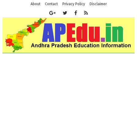
About
Contact
Privacy Policy
Disclaimer