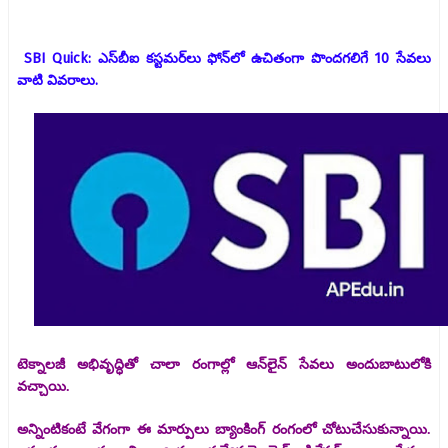
SBI Quick: ఎస్‌బీఐ కస్టమర్‌లు ఫోన్‌లో ఉచితంగా పొందగలిగే 10 సేవలు
వాటి వివరాలు.
టెక్నాలజీ అభివృద్ధితో చాలా రంగాల్లో ఆన్‌లైన్‌ సేవలు అందుబాటులోకి
వచ్చాయి.
అన్నింటికంటే వేగంగా ఈ మార్పులు బ్యాంకింగ్‌ రంగంలో చోటుచేసుకున్నాయి.