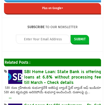
Plus on Google+
SUBSCRIBE
TO OUR NEWSLETTER
Related Posts :
SBI Home Loan: State Bank is offering
loans at 6.8% without processing fee
till March – Check details
SBI రుణ గ్రహీతలకు శుభవార్తదేశీ అతిపెద్ద బ్యాంక్ స్టేట్ బ్యాంక్ ఆఫ్ ఇండియా
SBI తన కస్టమర్లకు అదిరిపోయే శుభవార్త అందించింది. రుణాలపై ప్ర…
...