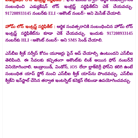
సంబంధించి ఎడ్యుకేషన్ లోన్ ఇంట్రెస్ట్‌ సర్టిఫికేట్‌ని చెక్‌ చేయవచ్చు.
917208933145 నంబర్‌కు ELI <అకౌంట్ నంబర్> అని మెసేజ్‌ చేయాలి.
హోమ్ లోన్ ఇంట్రస్ట్ సర్టిఫికేట్ :
ఆర్థిక సంవత్సరానికి సంబంధించిన హోమ్ లోన్
ఇంట్రస్ట్‌ సర్టిఫికేట్‌ను కూడా చెక్‌ చేయవచ్చు. ఇందుకు 917208933145
నంబర్‌కు HLI <అకౌంట్‌ నంబర్> అని SMS సెండ్‌ చేయాలి.
ఎస్‌బీఐ క్విక్ సర్వీస్ కోసం యూజర్లు సైన్ అప్ చేయాల్సి ఉంటుందని ఎస్‌బీఐ
తెలిపింది. ఈ సేవలకు కచ్చితంగా అకౌంట్‌కు లింక్‌ అయిన ఫోన్‌ నంబర్‌నే
వినియోగించాలి. ఆండ్రాయిడ్, విండోస్, iOS లేదా బ్లాక్‌బెర్రీ ఫోన్‌ని కలిగి ఉంటే
సంబంధిత యాప్ స్టోర్ నుంచి ఎస్‌బీఐ క్విక్‌ యాప్‌ను పొందవచ్చు. ఎస్‌బీఐ
క్విక్‌ని ఇన్‌స్టాల్ చేసిన తర్వాత ఇంటర్నెట్ కనెక్షన్ లేకుండా ఉపయోగించవచ్చు.