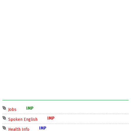
IMP
Jobs
IMP
Spoken English
IMP
Health Info