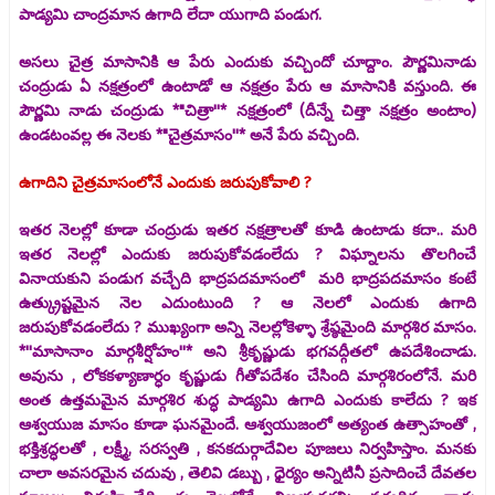
పాడ్యమి చాంద్రమాన ఉగాది లేదా యుగాది పండుగ.
అసలు చైత్ర మాసానికి ఆ పేరు ఎందుకు వచ్చిందో చూద్దాం. పౌర్ణమినాడు
చంద్రుడు ఏ నక్షత్రంలో ఉంటాడో ఆ నక్షత్రం పేరు ఆ మాసానికి వస్తుంది. ఈ
పౌర్ణమి నాడు చంద్రుడు *"చిత్రా''* నక్షత్రంలో (దీన్నే చిత్తా నక్షత్రం అంటాం)
ఉండటంవల్ల ఈ నెలకు *"చైత్రమాసం''* అనే పేరు వచ్చింది.
ఉగాదిని చైత్రమాసంలోనే ఎందుకు జరుపుకోవాలి ?
ఇతర నెలల్లో కూడా చంద్రుడు ఇతర నక్షత్రాలతో కూడి ఉంటాడు కదా.. మరి
ఇతర నెలల్లో ఎందుకు జరుపుకోవడంలేదు ? విఘ్నాలను తొలగించే
వినాయకుని పండుగ వచ్చేది భాద్రపదమాసంలో మరి భాద్రపదమాసం కంటే
ఉత్క్రుష్టమైన నెల ఎదుంటుంది ? ఆ నెలలో ఎందుకు ఉగాది
జరుపుకోవడంలేదు ? ముఖ్యంగా అన్ని నెలల్లోకెళ్ళా శ్రేష్ఠమైంది మార్గశిర మాసం.
*''మాసానాం మార్గశీర్షోహం''* అని శ్రీకృష్ణుడు భగవద్గీతలో ఉపదేశించాడు.
అవును , లోకకళ్యాణార్ధం కృష్ణుడు గీతోపదేశం చేసింది మార్గశిరంలోనే. మరి
అంత ఉత్తమమైన మార్గశిర శుద్ధ పాడ్యమి ఉగాది ఎందుకు కాలేదు ? ఇక
ఆశ్వయుజ మాసం కూడా ఘనమైందే. ఆశ్వయుజంలో అత్యంత ఉత్సాహంతో ,
భక్తిశ్రద్ధలతో , లక్ష్మీ, సరస్వతి , కనకదుర్గాదేవిల పూజలు నిర్వహిస్తాం. మనకు
చాలా అవసరమైన చదువు , తెలివి డబ్బు , ధైర్యం అన్నిటినీ ప్రసాదించే దేవతల