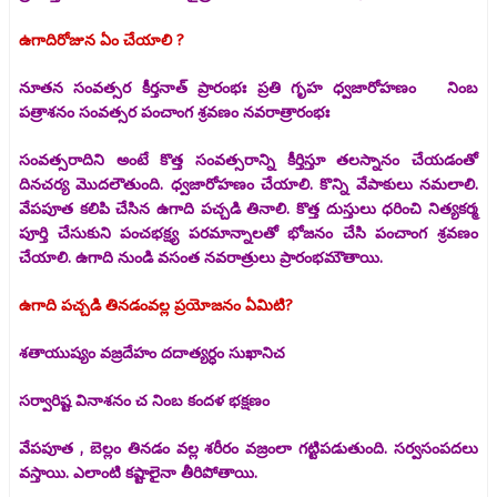
ఉగాదిరోజున ఏం చేయాలి ?
నూతన సంవత్సర కీర్తనాత్ ప్రారంభః ప్రతి గృహ ధ్వజారోహణం నింబ
పత్రాశనం సంవత్సర పంచాంగ శ్రవణం నవరాత్రారంభః
సంవత్సరాదిని అంటే కొత్త సంవత్సరాన్ని కీర్తిస్తూ తలస్నానం చేయడంతో
దినచర్య మొదలౌతుంది. ధ్వజారోహణం చేయాలి. కొన్ని వేపాకులు నమలాలి.
వేపపూత కలిపి చేసిన ఉగాది పచ్చడి తినాలి. కొత్త దుస్తులు ధరించి నిత్యకర్మ
పూర్తి చేసుకుని పంచభక్ష్య పరమాన్నాలతో భోజనం చేసి పంచాంగ శ్రవణం
చేయాలి. ఉగాది నుండి వసంత నవరాత్రులు ప్రారంభమౌతాయి.
ఉగాది పచ్చడి తినడంవల్ల ప్రయోజనం ఏమిటి?
శతాయుష్యం వజ్రదేహం దదాత్యర్ధం సుఖానిచ
సర్వారిష్ట వినాశనం చ నింబ కందళ భక్షణం
వేపపూత , బెల్లం తినడం వల్ల శరీరం వజ్రంలా గట్టిపడుతుంది. సర్వసంపదలు
వస్తాయి. ఎలాంటి కష్టాలైనా తీరిపోతాయి.