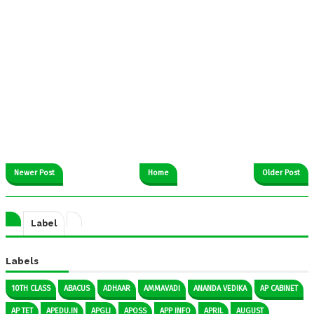
Newer Post
Home
Older Post
Label
Labels
10TH CLASS
ABACUS
ADHAAR
AMMAVADI
ANANDA VEDIKA
AP CABINET
AP TET
APEDU.IN
APGLI
APOSS
APP INFO
APRIL
AUGUST