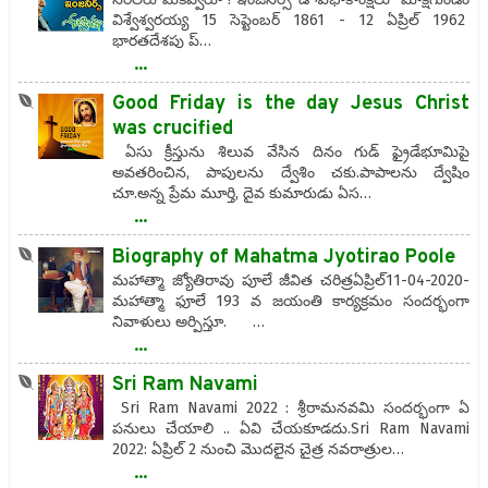
విశ్వేశ్వరయ్య 15 సెప్టెంబర్ 1861 - 12 ఏప్రిల్ 1962
భారతదేశపు ప్…
...
Good Friday is the day Jesus Christ
was crucified
ఏసు క్రీస్తును శిలువ వేసిన దినం గుడ్ ఫ్రైడేభూమిపై
అవతరించిన, పాపులను ద్వేశిం చకు.పాపాలను ద్వేషిం
చూ.అన్న ప్రేమ మూర్తి, దైవ కుమారుడు ఏస…
...
Biography of Mahatma Jyotirao Poole
మహాత్మా జ్యోతిరావు పూలే జీవిత చరిత్రఏప్రిల్11-04-2020-
మహాత్మా ఫూలే 193 వ జయంతి కార్యక్రమం సందర్భంగా
నివాళులు అర్పిస్తూ. …
...
Sri Ram Navami
Sri Ram Navami 2022 : శ్రీరామనవమి సందర్భంగా ఏ
పనులు చేయాలి .. ఏవి చేయకూడదు.Sri Ram Navami
2022: ఏప్రిల్ 2 నుంచి మొదలైన చైత్ర నవరాత్రుల…
...