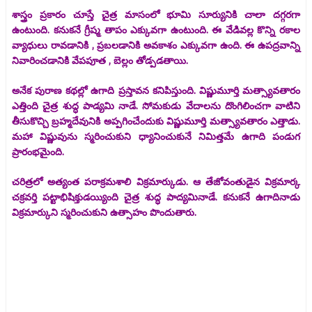
శాస్త్రం ప్రకారం చూస్తే చైత్ర మాసంలో భూమి సూర్యునికి చాలా దగ్గరగా
ఉంటుంది. కనుకనే గ్రీష్మ తాపం ఎక్కువగా ఉంటుంది. ఈ వేడివల్ల కొన్ని రకాల
వ్యాధులు రావడానికి , ప్రబలడానికి అవకాశం ఎక్కువగా ఉంది. ఈ ఉపద్రవాన్ని
నివారించడానికి వేపపూత , బెల్లం తోడ్పడతాయి.
అనేక పురాణ కథల్లో ఉగాది ప్రస్తావన కనిపిస్తుంది. విష్ణుమూర్తి మత్స్యావతారం
ఎత్తింది చైత్ర శుద్ధ పాడ్యమి నాడే. సోమకుడు వేదాలను దొంగిలించగా వాటిని
తీసుకొచ్చి బ్రహ్మదేవునికి అప్పగించేందుకు విష్ణుమూర్తి మత్స్యావతారం ఎత్తాడు.
మహా విష్ణువును స్మరించుకుని ధ్యానించుకునే నిమిత్తమే ఉగాది పండుగ
ప్రారంభమైంది.
చరిత్రలో అత్యంత పరాక్రమశాలి విక్రమార్కుడు. ఆ తేజోవంతుడైన విక్రమార్క
చక్రవర్తి పట్టాభిషిక్తుడయ్యింది చైత్ర శుద్ధ పాద్యమినాడే. కనుకనే ఉగాదినాడు
విక్రమార్కుని స్మరించుకుని ఉత్సాహం పొందుతారు.