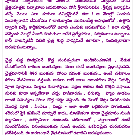
పూజలు నిర్వహించేది ఈ నెలలోనే. విజయదశమి పర్వదినం నాడు
జైత్రయాత్రకు సన్నాహాలు జరుగుతాయి. పోనీ శ్రీరామనవమి , శ్రీకృష్ణ జన్మాష్టమి
వచ్చే నెలలు ఎలా చూసినా పవిత్రమైనవే కదా ! ఆ నెలల్లో ఎందుకు
సంవత్సరాదిని చేసుకోము ? చాతుర్మాసం మొదలయ్యే ఆషాఢంలోనో , ఉత్థాన
ద్వాదశి వచ్చే కార్తీకమాసంలోనో ఉగాది ఎందుకు జరుపుకోము ? ఇలా చూస్తే
పన్నెండు నెలల్లో ఏడాది పొడుగునా అనేక ప్రత్యేకతలు , పర్వదినాలు ఉన్నాయి.
కానీ వాటన్నిటినీ వదిలి చైత్ర శుద్ధ పాడ్యమినే ఉగాదిగా , సంవత్సరాదిగా
జరుపుకుంటున్నాం..
చైత్ర శుద్ధ పాడ్యమినే కొత్త సంవత్సరంగా అంగీకరించడానికి , వేడుక
చేసుకోడానికి కారణం ఋతువులు. నెలల కంటే ఋతువులు ప్రధానమైనవి.
చైత్రమాసానికి శిశిర ఋతువు పోయి వసంత ఋతువు... అంటే చలికాలం
పోయి వేసవికాలం వస్తుంది. ఆకులు రాలే కాలం అయిపోయి చెట్లు చిగుర్చి
పూత పూస్తాయి. మల్లెలు గుబాళిస్తాయి. పక్షుల ఈకలు ఊడి కొత్తవి వస్తాయి.
మనకు కూడా అప్పటిదాకా చర్మం పొడివారడం , పగుళ్ళు , పొట్టు ఊడటం
లాంటి సమస్యలు పోయి కొత్త చర్మం వస్తుంది. ఈ నెలతో చెట్లు చిగురించడం
మొదలై పూత , పిందెలు , పండ్లు - ఇలా అంతా లబ్దికరంగా సాగుతుంది.
శరీరంలో పైకి కనిపించే మార్పులే కాదు.. మానసికంగా కూడా చైత్రమాసం నుండి
ఉల్లాసంగా , ఉత్సాహంగా ఉంటుంది. చలికాలంలో , వర్షాకాలంలో ఉండే
మందగోడితనం వసంతఋతువు నుండి ఉండదు. ఒకవిధమైన చురుకుదనం
ప్రవేశిస్తుంది. ఈ కారణంగానే చైత్రమాసంలో ఉగాదిని జరుపుకుంటాం.