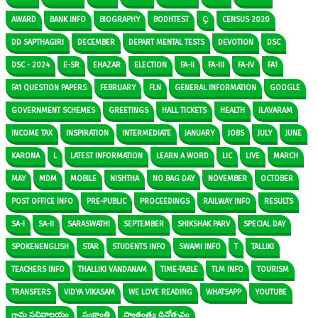
AWARD
BANK INFO
BIOGRAPHY
BODHTEST
Ç:
CENSUS 2020
DD SAPTHAGIRI
DECEMBER
DEPART MENTAL TESTS
DEVOTION
DSC
DSC - 2024
E-SR
EHAZAR
ELECTION
FA-II
FA-III
FA-IV
FA1
FA1 QUESTION PAPERS
FEBRUARY
FLN
GENERAL INFORMATION
GOOGLE
GOVERNMENT SCHEMES
GREETINGS
HALL TICKETS
HEALTH
ILAVARAM
INCOME TAX
INSPIRATION
INTERMEDIATE
JANUARY
JOBS
JULY
JUNE
KARONA
L
LATEST INFORMATION
LEARN A WORD
LIC
LIVE
MARCH
MAY
MDM
MOBILE
NISHTHA
NO BAG DAY
NOVEMBER
OCTOBER
POST OFFICE INFO
PRE-PUBLIC
PROCEEDINGS
RAILWAY INFO
RESULTS
SA-I
SA-II
SARASWATHI
SEPTEMBER
SHIKSHAK PARV
SPECIAL DAY
SPOKENENGLISH
STAR
STUDENTS INFO
SWAMI INFO
T
TALLIKI
TEACHERS INFO
THALLIKI VANDANAM
TIME-TABLE
TLM INFO
TOURISM
TRANSFERS
VIDYA VIKASAM
WE LOVE READING
WHATSAPP
YOUTUBE
గ్రామ సచివాలయం
సంక్రాంతి
స్వాతంత్ర్య దినోత్సవం