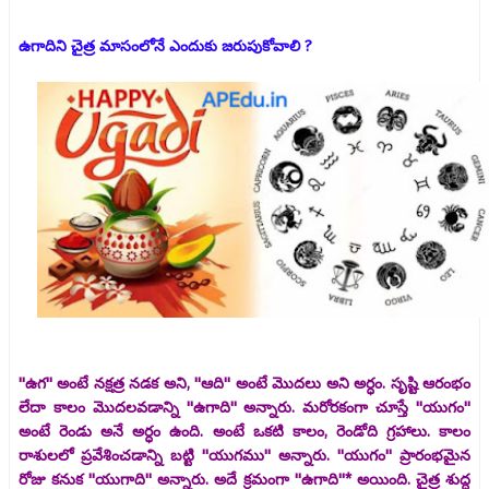
ఉగాదిని చైత్ర మాసంలోనే ఎందుకు జరుపుకోవాలి ?
''ఉగ'' అంటే నక్షత్ర నడక అని, ''ఆది'' అంటే మొదలు అని అర్ధం. సృష్టి ఆరంభం
లేదా కాలం మొదలవడాన్ని ''ఉగాది'' అన్నారు. మరోరకంగా చూస్తే ''యుగం''
అంటే రెండు అనే అర్ధం ఉంది. అంటే ఒకటి కాలం, రెండోది గ్రహాలు. కాలం
రాశులలో ప్రవేశించడాన్ని బట్టి ''యుగము'' అన్నారు. ''యుగం'' ప్రారంభమైన
రోజు కనుక ''యుగాది'' అన్నారు. అదే క్రమంగా ''ఉగాది''* అయింది. చైత్ర శుద్ధ