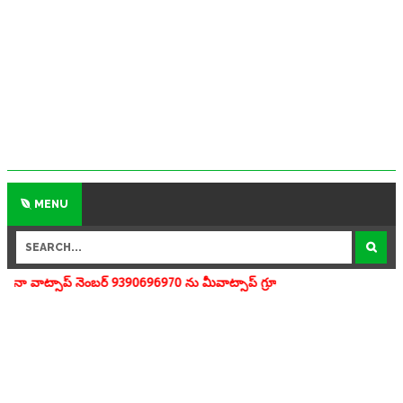
MENU
్ 9390696970 ను మీవాట్సాప్ గ్రూపులో add చేయగలరు www.apedu.in.