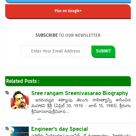
Plus on Google+
SUBSCRIBE
TO OUR NEWSLETTER
Related Posts :
Sree rangam Sreenivasarao Biography
ఇరవయ్యవ శతాబ్దపు తెలుగు సాహిత్యాన్ని శాసించిన
మహాకవి శ్రీశ్రీ (ఏప్రిల్ 30, 1910 - జూన్ 15, 1983). శ్రీరంగం
శ్రీనివాసరావుశ్రీనివాస…
...
Engineer's day Special
సరిలేరు మీకెవ్వరూ ! ఇంజనీర్స్ డే శుభాకాంక్షలు మోక్షగుండం