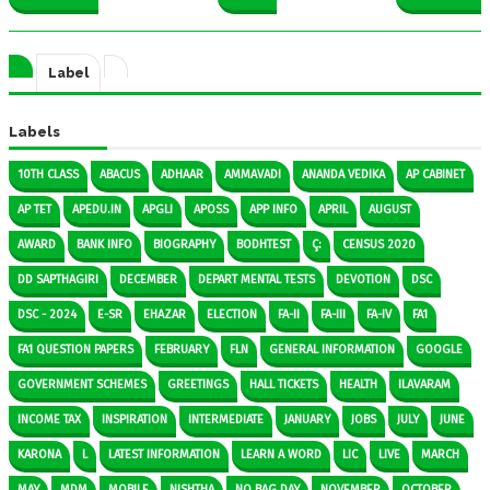
Label
Labels
10TH CLASS
ABACUS
ADHAAR
AMMAVADI
ANANDA VEDIKA
AP CABINET
AP TET
APEDU.IN
APGLI
APOSS
APP INFO
APRIL
AUGUST
AWARD
BANK INFO
BIOGRAPHY
BODHTEST
Ç:
CENSUS 2020
DD SAPTHAGIRI
DECEMBER
DEPART MENTAL TESTS
DEVOTION
DSC
DSC - 2024
E-SR
EHAZAR
ELECTION
FA-II
FA-III
FA-IV
FA1
FA1 QUESTION PAPERS
FEBRUARY
FLN
GENERAL INFORMATION
GOOGLE
GOVERNMENT SCHEMES
GREETINGS
HALL TICKETS
HEALTH
ILAVARAM
INCOME TAX
INSPIRATION
INTERMEDIATE
JANUARY
JOBS
JULY
JUNE
KARONA
L
LATEST INFORMATION
LEARN A WORD
LIC
LIVE
MARCH
MAY
MDM
MOBILE
NISHTHA
NO BAG DAY
NOVEMBER
OCTOBER