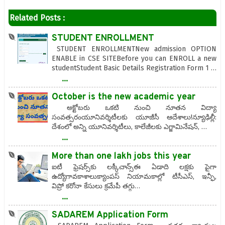
Related Posts :
STUDENT ENROLLMENT
STUDENT ENROLLMENTNew admission OPTION
ENABLE in CSE SITEBefore you can ENROLL a new
studentStudent Basic Details Registration Form 1 …
...
October is the new academic year
అక్టోబరు ఒకటి నుంచి నూతన విద్యా
సంవత్సరంయూనివర్శిటీలకు యూజీసీ ఆదేశాలు!న్యూఢిల్లీ:
దేశంలో అన్ని యూనివర్శిటీలు, కాలేజీలకు ఎగ్జామినేషన్, …
...
More than one lakh jobs this year
ఐటీ ఫ్రెషర్స్‌కు లక్కీచాన్స్‌ఈ ఏడాది లక్షకు పైగా
ఉద్యోగావకాశాలుక్యాంపస్‌ నియామకాల్లో టీసీఎస్‌, ఇన్ఫీ,
విప్రో కరోనా కేసులు క్రమేపీ తగ్గు…
...
SADAREM Application Form