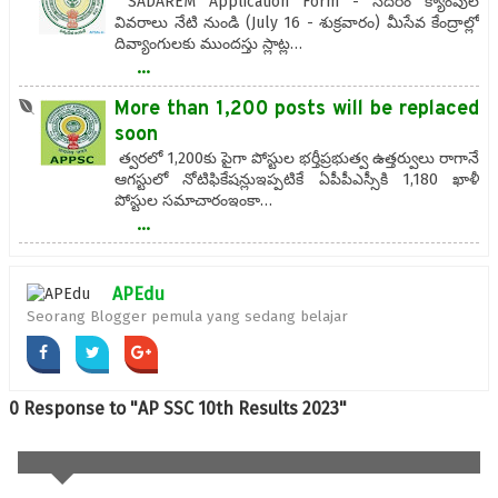
SADAREM Application Form - సదరం క్యాంపుల
వివరాలు నేటి నుండి (July 16 - శుక్రవారం) మీసేవ కేంద్రాల్లో
దివ్యాంగులకు ముందస్తు స్లాట్ల…
...
More than 1,200 posts will be replaced
soon
త్వరలో 1,200కు పైగా పోస్టుల భర్తీప్రభుత్వ ఉత్తర్వులు రాగానే
ఆగస్టులో నోటిఫికేషన్లుఇప్పటికే ఏపీపీఎస్సీకి 1,180 ఖాళీ
పోస్టుల సమాచారంఇంకా…
...
APEdu
Seorang Blogger pemula yang sedang belajar
0 Response to "AP SSC 10th Results 2023"