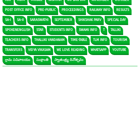
POST OFFICE INFO
PRE-PUBLIC
PROCEEDINGS
RAILWAY INFO
RESULTS
SA-I
SA-II
SARASWATHI
SEPTEMBER
SHIKSHAK PARV
SPECIAL DAY
SPOKENENGLISH
STAR
STUDENTS INFO
SWAMI INFO
T
TALLIKI
TEACHERS INFO
THALLIKI VANDANAM
TIME-TABLE
TLM INFO
TOURISM
TRANSFERS
VIDYA VIKASAM
WE LOVE READING
WHATSAPP
YOUTUBE
గ్రామ సచివాలయం
సంక్రాంతి
స్వాతంత్ర్య దినోత్సవం