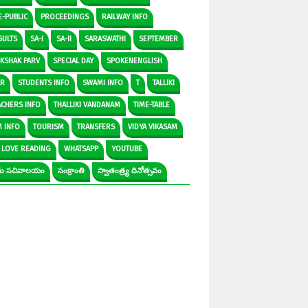
E-PUBLIC
PROCEEDINGS
RAILWAY INFO
SULTS
SA-I
SA-II
SARASWATHI
SEPTEMBER
IKSHAK PARV
SPECIAL DAY
SPOKENENGLISH
AR
STUDENTS INFO
SWAMI INFO
T
TALLIKI
ACHERS INFO
THALLIKI VANDANAM
TIME-TABLE
M INFO
TOURISM
TRANSFERS
VIDYA VIKASAM
 LOVE READING
WHATSAPP
YOUTUBE
రామ సచివాలయం
సంక్రాంతి
స్వాతంత్ర్య దినోత్సవం