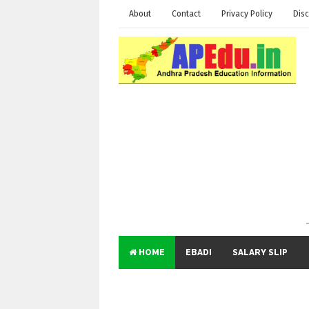
About
Contact
Privacy Policy
Disc
HOME
EBADI
SALARY SLIP