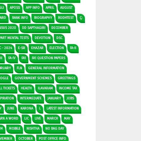
GLI
APOSS
APP INFO
APRIL
AUGUST
ARD
BANK INFO
BIOGRAPHY
BODHTEST
Ç:
NSUS 2020
DD SAPTHAGIRI
DECEMBER
PART MENTAL TESTS
DEVOTION
DSC
C - 2024
E-SR
EHAZAR
ELECTION
FA-II
II
FA-IV
FA1
FA1 QUESTION PAPERS
BRUARY
FLN
GENERAL INFORMATION
OGLE
GOVERNMENT SCHEMES
GREETINGS
L TICKETS
HEALTH
ILAVARAM
INCOME TAX
SPIRATION
INTERMEDIATE
JANUARY
JOBS
Y
JUNE
KARONA
L
LATEST INFORMATION
ARN A WORD
LIC
LIVE
MARCH
MAY
DM
MOBILE
NISHTHA
NO BAG DAY
VEMBER
OCTOBER
POST OFFICE INFO