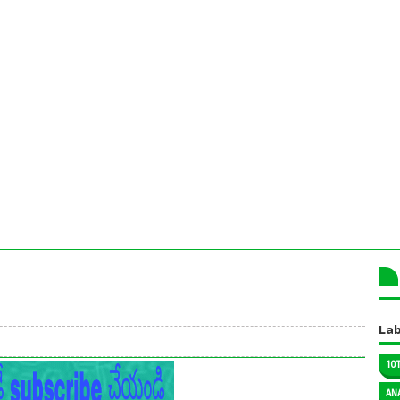
Lab
10
AN