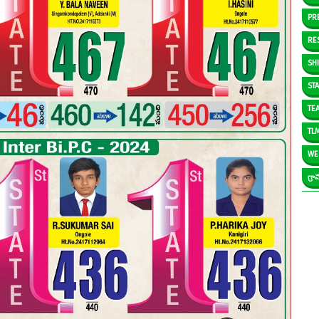
PR
RE
SH
ST
TE
TL
WE
గ్