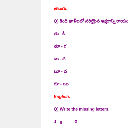
తెలుగు:
Q) కింది ఖాళీలలో సరియైన అక్షరాన్ని రాయం
తు - కీ
తూ - గ
బు - ద
బూ - ద
రూ - యి
English:
Q) Write the missing letters.
J - g 🏺