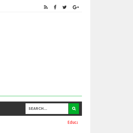
Educational
and General Updates కోసం నా వాట్సాప్ నెంబర్ 939069