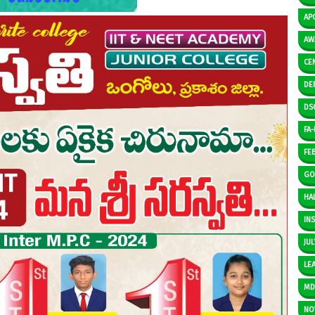
AP
AW
CE
DE
DS
FA-I
FE
GO
HAL
IN
JUL
LE
M
NO