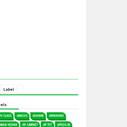
Label
els
TH CLASS
ABACUS
ADHAAR
AMMAVADI
ANDA VEDIKA
AP CABINET
AP TET
APEDU.IN