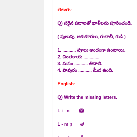
తెలుగు:
Q) సరైన పదాలతో ఖాళీలను పూరించండి.
( పులుపు, ఆకుకూరలు, గులాబీ, గుడి )
1. ........... పూలు అందంగా ఉంటాయి.
2. చింతకాయ .............
3. మనం ........... తినాలి.
4. పావురం ........... మీద ఉంది.
English:
Q) Write the missing letters.
L i - n 🦁
L - m p 🪔