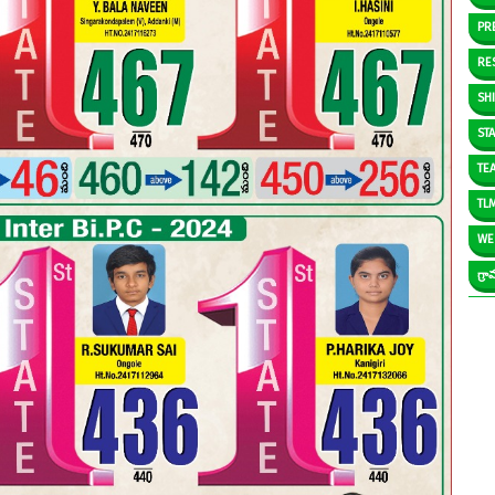
PR
RE
SH
ST
TE
TL
WE
గ్