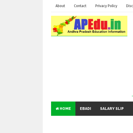
About
Contact
Privacy Policy
Disc
HOME
EBADI
SALARY SLIP
Educational
a