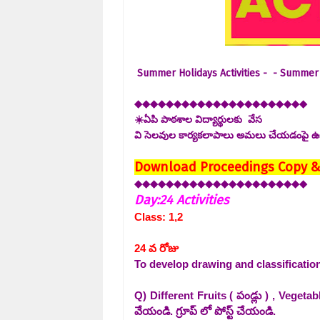
Summer Holidays Activities - - Summer 
◆◆◆◆◆◆◆◆◆◆◆◆◆◆◆◆◆◆◆◆◆◆
☀️ఏపి పాఠశాల విద్యార్థులకు వేస
వి సెలవుల కార్యకలాపాలు అమలు చేయడంపై ఉపా
Download Proceedings Copy & A
◆◆◆◆◆◆◆◆◆◆◆◆◆◆◆◆◆◆◆◆◆
◆
Day:24 Activities
Class: 1,2
24 వ రోజు
To develop drawing and classification
Q) Different Fruits ( పండ్లు ) , Veget
వేయండి. గ్రూప్ లో పోస్ట్ చేయండి.