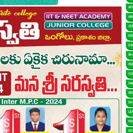
AP
AW
CE
DE
DS
FA-I
FE
GO
HAL
IN
JUL
LE
M
NO