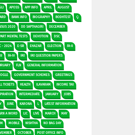
GLI
APOSS
APP INFO
APRIL
AUGUST
ARD
BANK INFO
BIOGRAPHY
BODHTEST
Ç:
NSUS 2020
DD SAPTHAGIRI
DECEMBER
PART MENTAL TESTS
DEVOTION
DSC
C - 2024
E-SR
EHAZAR
ELECTION
FA-II
II
FA-IV
FA1
FA1 QUESTION PAPERS
BRUARY
FLN
GENERAL INFORMATION
OGLE
GOVERNMENT SCHEMES
GREETINGS
L TICKETS
HEALTH
ILAVARAM
INCOME TAX
SPIRATION
INTERMEDIATE
JANUARY
JOBS
Y
JUNE
KARONA
L
LATEST INFORMATION
ARN A WORD
LIC
LIVE
MARCH
MAY
DM
MOBILE
NISHTHA
NO BAG DAY
VEMBER
OCTOBER
POST OFFICE INFO