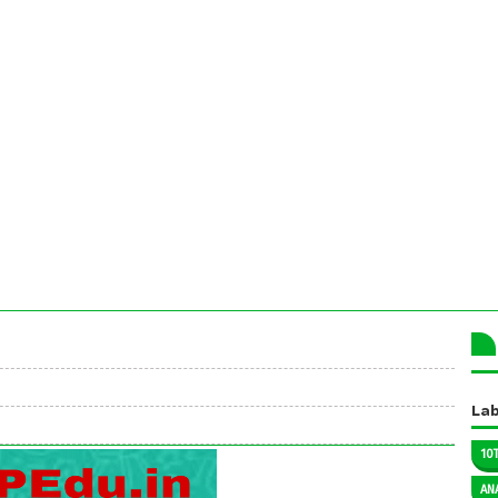
Lab
10
AN