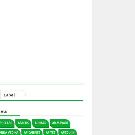
Label
els
TH CLASS
ABACUS
ADHAAR
AMMAVADI
ANDA VEDIKA
AP CABINET
AP TET
APEDU.IN