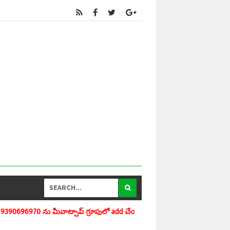
గ్రూపులో add చేయగలరు www.apedu.in.