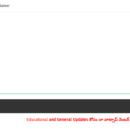
laimer
nd General Updates కోసం నా వాట్సాప్ నెంబర్ 9390696970 ను మీవాట్సాప్ 