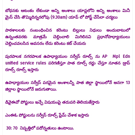
బోధనకు ఆటంకం లేకుండా అన్ని అంశాలు యాప్లలోని అన్ని అంశాలు మినీ
మైస్ చేసి తొమ్మిదిన్నరలోపు (9.30am) యాప్ లో పోస్ట్ చేసేలా చర్యలు
పాఠశాలలకు సంబంధించిన కరెంటు బిల్లులు నిధులు అందుబాటులో
ఉన్నంతవరకు మాత్రమే చెల్లించాలి మిగిలినవి ప్రధానోపాధ్యాయులు
చెల్లించవలసిన అవసరం లేదు కరెంటు కట్ చేయరు
పురపాలక నగరపాలక ఉపాధ్యాయుల సర్వీస్ రూల్స్ ను AP Mpl Edn
unified service rules పరిగణిస్తూ పాత రూల్స్ రద్దు చేస్తూ నూతన డ్రాప్
రూల్స్ రూల్స్ ఇస్తారు
ఉపాధ్యాయుల సర్వీస్ పరమైన అంశాలన్నీ పాత జిల్లా స్థాయిలోనే అనగా 13
జిల్లాల స్థాయిలోనే జరుగుతాయి.
డివైఈవో పోస్టులు ఇచ్చే విషయంపై తదుపరి తెలియజేస్తారు
ఎంఈఓ పోస్టులను సర్వీస్ రూల్స్ ఫ్రేమ్ చేశాక ఇస్తారు
30: 70 నిష్పత్తిలో పదోన్నతులు ఉంటాయి.