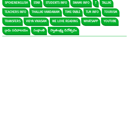
SPOKENENGLISH
STAR
STUDENTS INFO
SWAMI INFO
T
TALLIKI
TEACHERS INFO
THALLIKI VANDANAM
TIME-TABLE
TLM INFO
TOURISM
TRANSFERS
VIDYA VIKASAM
WE LOVE READING
WHATSAPP
YOUTUBE
గ్రామ సచివాలయం
సంక్రాంతి
స్వాతంత్ర్య దినోత్సవం