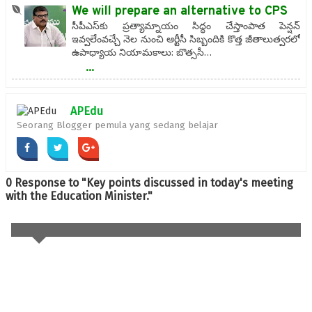
We will prepare an alternative to CPS
సీపీఎస్‌కు ప్రత్యామ్నాయం సిద్ధం చేస్తాంపాత పెన్షన్‌
ఇవ్వలేంవచ్చే నెల నుంచి ఆర్టీసీ సిబ్బందికి కొత్త జీతాలుత్వరలో
ఉపాధ్యాయ నియామకాలు: బొత్ససీ…
...
APEdu
Seorang Blogger pemula yang sedang belajar
0 Response to "Key points discussed in today's meeting
with the Education Minister."