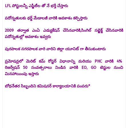
LFL పోస్టులన్నీ ఎస్జీటీల తో నే భర్తీ చేస్తారు
పదోన్నతులకు థర్డ్ మేడాలజీ వారికి అవకాశం కల్పిస్తారు
2009 తర్వాత ఎంఏ ఎడ్యుకేషన్ చేసినవారికి,సింగిల్ సబ్జెక్ట్ చేసినవారికి
పదోన్నతుల్లో అవకాశం ఇవ్వరు
పురపాలక నగరపాలక వారి వారిని జిల్లా యూనిట్ గా తీసుకుంటారు
ప్రమోషన్లలో మెరిట్ కమ్ రోస్టర్ విధానాన్ని మరియు PHC వారికి 4%
రిజర్వేషన్ 50 సంవత్సరాలు నిండిన వారికి EO, GO టెస్టుల నుంచి
మినహాయింపు ఇస్తారు
బోధనేతర సిబ్బందిని కమిషనర్ కార్యాలయానికి పంపరు*