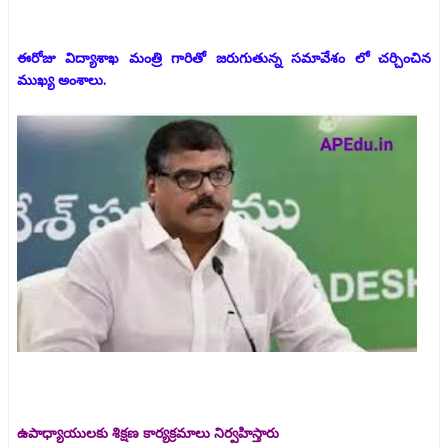
ఈరోజు విద్యాశాఖ మంత్రి గారితో జరుగుతున్న సమావేశం లో చర్చించిన
ముఖ్య అంశాలు.
ఉపాధ్యాయులకు శిక్షణ కార్యక్రమాలు నిర్వహిస్తారు