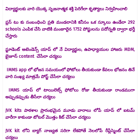
విద్యార్థులకు వారి యొక్క సృజనాత్మక శక్తి పెరిగేలా కృత్యాలు నిర్వహించాలి
ప్లస్ టు కు సంబంధించి ప్రతి మండలానికి కనీసం ఒక స్కూలు ఉండేలా 292
schools ఎంపిక చేసి వాటికి మంజూరైన 1752 పోస్టులను పదోన్నతి ద్వారా భర్తీ
చేస్తారు
స్టూడెంట్ అటెండెన్స్ యాప్ లో నే విద్యార్థుల, ఉపాధ్యాయుల హాజరు MDM,
బైజూస్ content చేసేలా చర్యలు
IMMS app లో భోజన సమయంలో ఫోటోలు తీయకుండా కేవలం భోజనం తినే
వారి సంఖ్య మాత్రమే పోస్ట్ చేసేలా చర్యలు
IMMS యాప్ లో టాయిలెట్స్ ఫోటోలు రోజు తీయకుండా రాండముగా
అప్పుడప్పుడు తీసేలా చర్యలు
JVK kits పాఠశాల ప్రారంభమైన మూడు వారాలు లోపే యాప్ లో ఐటమ్
వారీగా కాకుండా టోటల్ మొత్తం కిట్ చేసేలా చర్యలు
JVK kit లోని బ్యాగ్ నాణ్యత సరిగా లేకపోతే నెలలోపే రీప్లేస్మెంట్ చేసేలా
చర్యలు