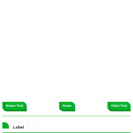
Newer Post
Home
Older Post
Label