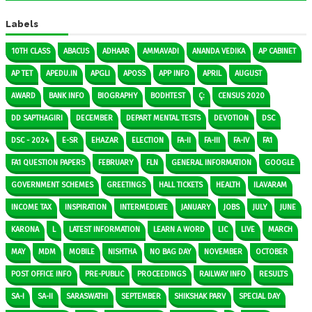
Labels
10TH CLASS
ABACUS
ADHAAR
AMMAVADI
ANANDA VEDIKA
AP CABINET
AP TET
APEDU.IN
APGLI
APOSS
APP INFO
APRIL
AUGUST
AWARD
BANK INFO
BIOGRAPHY
BODHTEST
Ç:
CENSUS 2020
DD SAPTHAGIRI
DECEMBER
DEPART MENTAL TESTS
DEVOTION
DSC
DSC - 2024
E-SR
EHAZAR
ELECTION
FA-II
FA-III
FA-IV
FA1
FA1 QUESTION PAPERS
FEBRUARY
FLN
GENERAL INFORMATION
GOOGLE
GOVERNMENT SCHEMES
GREETINGS
HALL TICKETS
HEALTH
ILAVARAM
INCOME TAX
INSPIRATION
INTERMEDIATE
JANUARY
JOBS
JULY
JUNE
KARONA
L
LATEST INFORMATION
LEARN A WORD
LIC
LIVE
MARCH
MAY
MDM
MOBILE
NISHTHA
NO BAG DAY
NOVEMBER
OCTOBER
POST OFFICE INFO
PRE-PUBLIC
PROCEEDINGS
RAILWAY INFO
RESULTS
SA-I
SA-II
SARASWATHI
SEPTEMBER
SHIKSHAK PARV
SPECIAL DAY