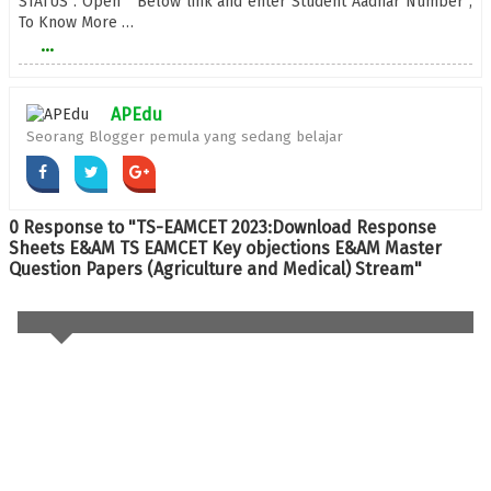
STATUS . Open Below link and enter Student Aadhar Number ,
To Know More …
...
APEdu
Seorang Blogger pemula yang sedang belajar
0 Response to "TS-EAMCET 2023:Download Response
Sheets E&AM TS EAMCET Key objections E&AM Master
Question Papers (Agriculture and Medical) Stream"