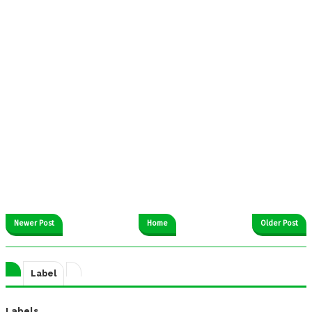
Newer Post
Home
Older Post
Label
Labels