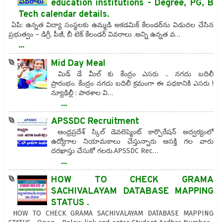
education institutions - Degree, PG, B
Tech calendar details.
ఏ‌పి: ఉన్నత విద్యా సంస్థలకు ఉమ్మడి అకడమిక్‌ కేలండర్‌ను విడుదల చేసిన
ప్రభుత్వం – డిగ్రీ, పీజీ, బీ టెక్‌ కేలండర్‌ వివరాలు .అన్ని ఉన్నత వ…
...
Mid Day Meal
మిడ్ డే మీల్ కు కేంద్రం ఎసరు .. నగదు బదిలీ
ప్రారంభం. కేంద్రం నగదు బదిలీ క్రమంగా ఈ పథకానికి ఎసరు !
న్యూఢిల్లీ : పాఠశాల వి…
...
APSSDC Recruitment
ఆంధ్రప్రదేశ్ స్కిల్ డెవలెప్మెంట్ కార్పొరేషన్ అద్వర్యంలో
ఉద్యోగాల నియామకాలు చేస్తున్నారు ఆసక్తి గల వారు
దరఖాస్తు చేసుకో గలరు.APSSDC Rec…
...
HOW TO CHECK GRAMA
SACHIVALAYAM DATABASE MAPPING
STATUS .
HOW TO CHECK GRAMA SACHIVALAYAM DATABASE MAPPING