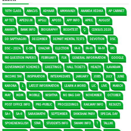
10TH CLASS
ABACUS
ADHAAR
AMMAVADI
ANANDA VEDIKA
AP CABINET
AP TET
APEDU.IN
APGLI
APOSS
APP INFO
APRIL
AUGUST
AWARD
BANK INFO
BIOGRAPHY
BODHTEST
Ç:
CENSUS 2020
DD SAPTHAGIRI
DECEMBER
DEPART MENTAL TESTS
DEVOTION
DSC
DSC - 2024
E-SR
EHAZAR
ELECTION
FA-II
FA-III
FA-IV
FA1
FA1 QUESTION PAPERS
FEBRUARY
FLN
GENERAL INFORMATION
GOOGLE
GOVERNMENT SCHEMES
GREETINGS
HALL TICKETS
HEALTH
ILAVARAM
INCOME TAX
INSPIRATION
INTERMEDIATE
JANUARY
JOBS
JULY
JUNE
KARONA
L
LATEST INFORMATION
LEARN A WORD
LIC
LIVE
MARCH
MAY
MDM
MOBILE
NISHTHA
NO BAG DAY
NOVEMBER
OCTOBER
POST OFFICE INFO
PRE-PUBLIC
PROCEEDINGS
RAILWAY INFO
RESULTS
SA-I
SA-II
SARASWATHI
SEPTEMBER
SHIKSHAK PARV
SPECIAL DAY
SPOKENENGLISH
STAR
STUDENTS INFO
SWAMI INFO
T
TALLIKI