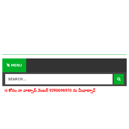
MENU
సాప్ నెంబర్ 9390696970 ను మీవాట్సాప్ గ్రూపులో add చేయగలరు www.apedu.