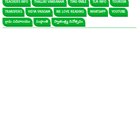
TEACHERS INFO
THALLIKI VANDANAM
TIME-TABLE
TLM INFO
TOURISM
TRANSFERS
VIDYA VIKASAM
WE LOVE READING
WHATSAPP
YOUTUBE
గ్రామ సచివాలయం
సంక్రాంతి
స్వాతంత్ర్య దినోత్సవం