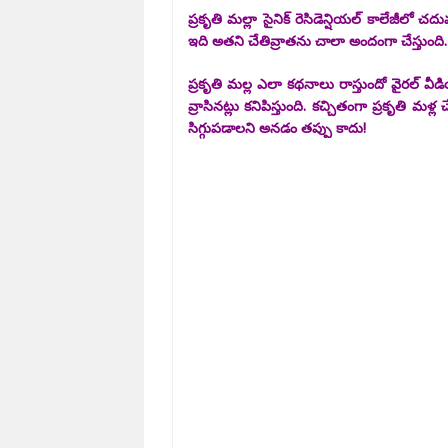
ప్రకృతి మల్లా సైనిక్ రెసిడెన్షియల్ కాలేజీలో చద
ఇది అతని చేతివ్రాతను చాలా అందంగా చేస్తుంది. ఆమె
ప్రకృతి మల్ల ఎలా కథనాలు రాస్తుందో వైరల్ వ
వ్రాసినట్లు కనిపిస్తుంది. కచ్చితంగా ప్రకృతి
సిగ్గుపడాలని అనడం తప్పు కాదు!