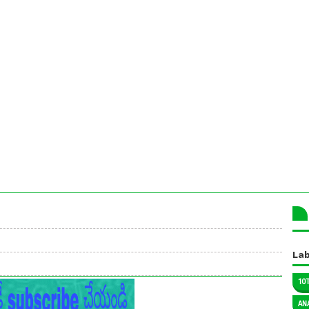
Lab
10
AN