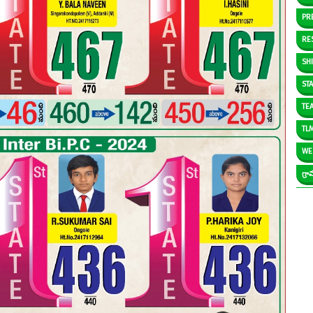
PR
RE
SH
ST
TE
TL
WE
గ్