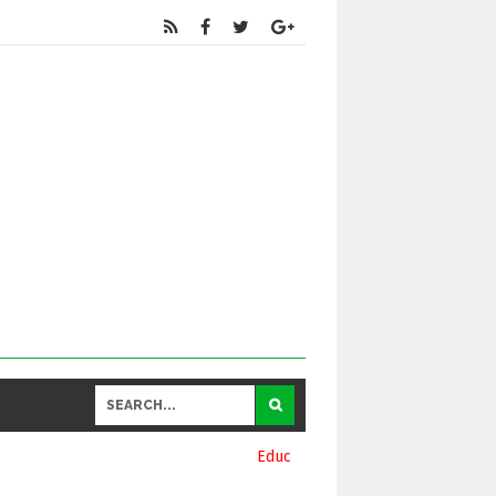
Educational
and General Updates కోసం నా వాట్సాప్ నెంబర్ 939069