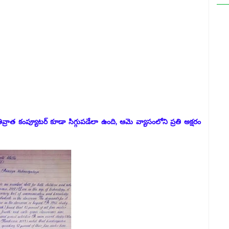
్రాత కంప్యూటర్ కూడా సిగ్గుపడేలా ఉంది, ఆమె వ్యాసంలోని ప్రతి అక్షరం