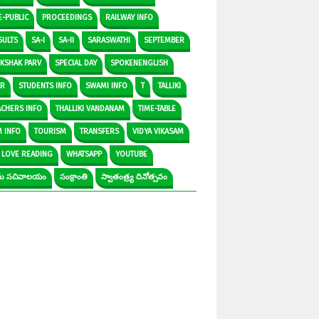
E-PUBLIC
PROCEEDINGS
RAILWAY INFO
SULTS
SA-I
SA-II
SARASWATHI
SEPTEMBER
IKSHAK PARV
SPECIAL DAY
SPOKENENGLISH
AR
STUDENTS INFO
SWAMI INFO
T
TALLIKI
ACHERS INFO
THALLIKI VANDANAM
TIME-TABLE
M INFO
TOURISM
TRANSFERS
VIDYA VIKASAM
 LOVE READING
WHATSAPP
YOUTUBE
రామ సచివాలయం
సంక్రాంతి
స్వాతంత్ర్య దినోత్సవం