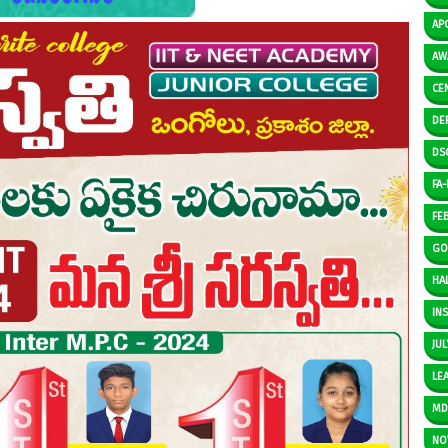
AP
AW
CE
DE
DS
FA-I
FE
GO
HAL
IN
JUL
LE
M
NO