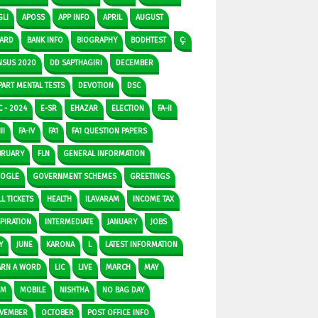
GLI
APOSS
APP INFO
APRIL
AUGUST
ARD
BANK INFO
BIOGRAPHY
BODHTEST
Ç:
NSUS 2020
DD SAPTHAGIRI
DECEMBER
PART MENTAL TESTS
DEVOTION
DSC
C - 2024
E-SR
EHAZAR
ELECTION
FA-II
II
FA-IV
FA1
FA1 QUESTION PAPERS
BRUARY
FLN
GENERAL INFORMATION
OGLE
GOVERNMENT SCHEMES
GREETINGS
L TICKETS
HEALTH
ILAVARAM
INCOME TAX
SPIRATION
INTERMEDIATE
JANUARY
JOBS
Y
JUNE
KARONA
L
LATEST INFORMATION
ARN A WORD
LIC
LIVE
MARCH
MAY
DM
MOBILE
NISHTHA
NO BAG DAY
VEMBER
OCTOBER
POST OFFICE INFO