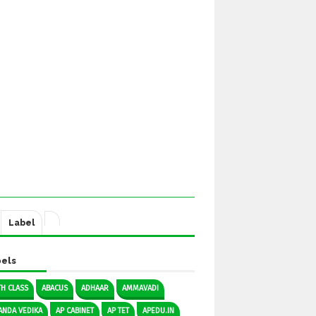
Label
els
TH CLASS
ABACUS
ADHAAR
AMMAVADI
ANDA VEDIKA
AP CABINET
AP TET
APEDU.IN