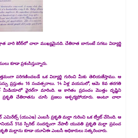
వ్రాత వారి కెరీర్‌లో చాలా ముఖ్యమైనది. చేతిరాత బాగుంటే సగటు విద్యార్థి
లు కూడా ప్రశంసిస్తున్నారు.
తమంగా పరిగణించబడే ఒక విద్యార్థి గురించి మీకు తెలియజేస్తాము. ఆ
్లా వయస్సు ప్రస్తుతం 16 సంవత్సరాలు. 14 ఏళ్ల వయసులో, ఆమె 8వ తరగతి
మీడియాలో వైరల్‌గా మారింది. ఆ కాగితం ప్రపంచం మొత్తం దృష్టిని
ది. ప్రకృతి చేతిరాతను చూసి ప్రజలు ఆశ్చర్యపోయారు. అంటూ చాలా
ఎమిరేట్స్ (యుఎఇ) ఎంబసీ ప్రకృతి మల్లా గురించి ఒక ట్వీట్ చేసింది. ఆ
యూనియన్ 51వ స్పిరిట్ సందర్భంగా నేపాలీ యువతి ప్రకృతి మల్లా ప్రపంచ
' ప్రకృతి మల్లాను కూడా యూఏఈ ఎంబసీ అధికారులు సత్కరించారు.