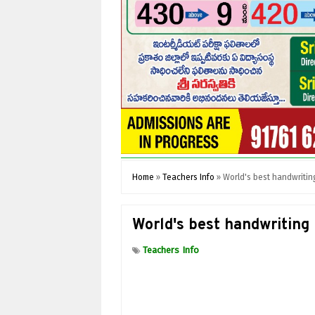
Home
»
Teachers Info
»
World's best handwritin
World's best handwriting
Teachers Info