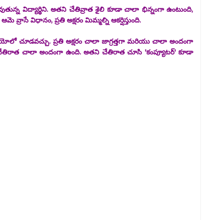
ువుతున్న విద్యార్థిని. అతని చేతివ్రాత శైలి కూడా చాలా భిన్నంగా ఉంటుంది,
 వ్రాసే విధానం, ప్రతి అక్షరం మిమ్మల్ని ఆకర్షిస్తుంది.
ీడియోలో చూడవచ్చు. ప్రతి అక్షరం చాలా జాగ్రత్తగా మరియు చాలా అందంగా
 మళ్ల చేతిరాత చాలా అందంగా ఉంది. అతని చేతిరాత చూసి 'కంప్యూటర్' కూడా