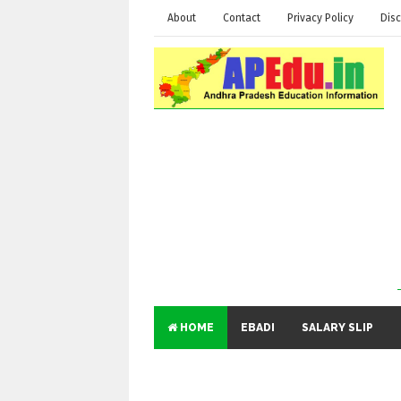
About
Contact
Privacy Policy
Disc
HOME
EBADI
SALARY SLIP