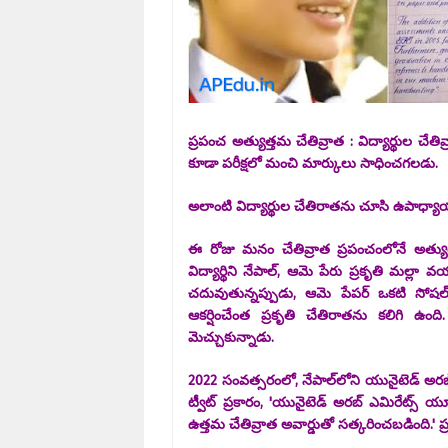
ప్రపంచ అత్యుత్తమ చేతివ్రాత : విద్యార్థుల చేతి
కూడా పరీక్షలో మంచి మార్కులు సాధించగలడు.
అలాంటి విద్యార్థుల చేతిరాతను చూసి ఉపాధ్యాయు
ఈ రోజు మనం చేతివ్రాత ప్రపంచంలోనే అత్యుత్
విద్యార్థిని నేపాల్‌, ఆమె పేరు ప్రకృతి మల
చదువుతున్నప్పుడు, ఆమె పేపర్ ఒకటి సోషల్ 
ఆకర్షించేంత ప్రకృతి చేతిరాతను కలిగి ఉం
మెచ్చుకున్నాడు.
2022 సంవత్సరంలో, నేపాల్‌లోని యునైటెడ్ అరబ్ 
ట్వీట్ ప్రకారం, 'యునైటెడ్ అరబ్ ఎమిరేట్స్ 
ఉత్తమ చేతివ్రాత అవార్డుతో సత్కరించబడింది.