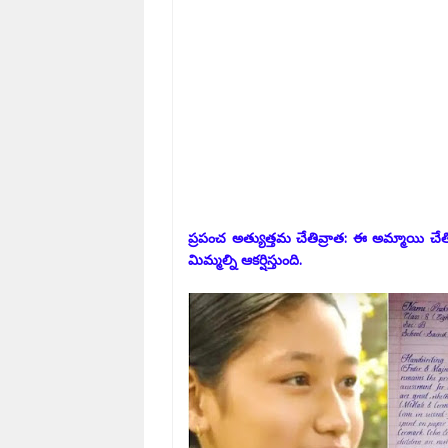
ప్రపంచ అత్యుత్తమ చేతివ్రాత: ఈ అమ్మాయి చేతివ
మిమ్మల్ని ఆకర్షిస్తుంది.