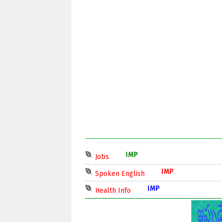
IMP
Jobs
IMP
Spoken English
IMP
Health Info