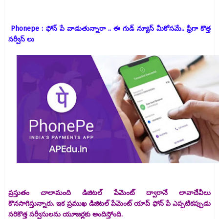
Phonepe : ఫోన్ పే వాడుతున్నారా .. ఈ గుడ్ న్యూస్ మీకోసమే.. ఫ్రీగా కొత్త
సర్వీస్ లు
ప్రస్తుతం చాలామంది డిజిటల్ పేమెంట్ ద్వారానే లావాదేవీలు
కొనసాగిస్తున్నారు. ఇక ప్రముఖ డిజిటల్ పేమెంట్ యాప్ ఫోన్ పే ఎప్పటికప్పుడు
సరికొత్త సర్వీసులను యూజర్లకు అందిస్తోంది.