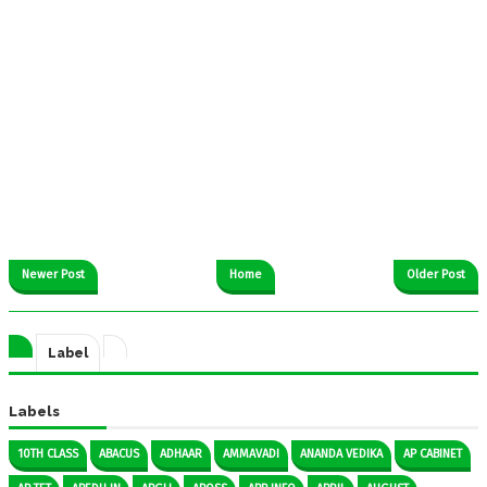
Newer Post
Home
Older Post
Label
Labels
10TH CLASS
ABACUS
ADHAAR
AMMAVADI
ANANDA VEDIKA
AP CABINET