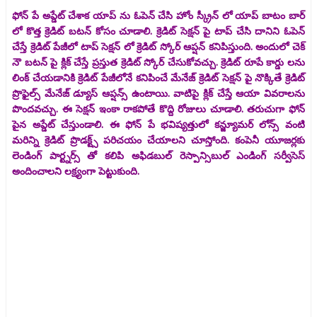
ఫోన్ పే అప్డేట్ చేశాక యాప్ ను ఓపెన్ చేసి హోం స్క్రీన్ లో యాప్ బాటం బార్
లో కొత్త క్రెడిట్ బటన్ కోసం చూడాలి. క్రెడిట్ సెక్షన్ పై టాప్ చేసి దానిని ఓపెన్
చేస్తే క్రెడిట్ పేజీలో టాప్ సెక్షన్ లో క్రెడిట్ స్కోర్ ఆప్షన్ కనిపిస్తుంది. అందులో చెక్
నౌ బటన్ పై క్లిక్ చేస్తే ప్రస్తుత క్రెడిట్ స్కోర్ చేసుకోవచ్చు. క్రెడిట్ రూపే కార్డు లను
లింక్ చేయడానికి క్రెడిట్ పేజీలోనే కనిపించే మేనేజ్ క్రెడిట్ సెక్షన్ పై నొక్కితే క్రెడిట్
ప్రొఫైల్స్ మేనేజ్ డ్యూస్ ఆప్షన్స్ ఉంటాయి. వాటిపై క్లిక్ చేస్తే ఆయా వివరాలను
పొందవచ్చు. ఈ సెక్షన్ ఇంకా రాకపోతే కొద్ది రోజులు చూడాలి. తరుచుగా ఫోన్
పైన అప్డేట్ చేస్తుండాలి. ఈ ఫోన్ పే భవిష్యత్తులో కన్జ్యూమర్ లోన్స్ వంటి
మరిన్ని క్రెడిట్ ప్రొడక్ట్స్ పరిచయం చేయాలని చూస్తోంది. కంపెనీ యూజర్లకు
లెండింగ్ పార్ట్నర్స్ తో కలిపి అఫిడబుల్ రెస్పాన్సిబుల్ ఎండింగ్ సర్వీసెస్
అందించాలని లక్ష్యంగా పెట్టుకుంది.