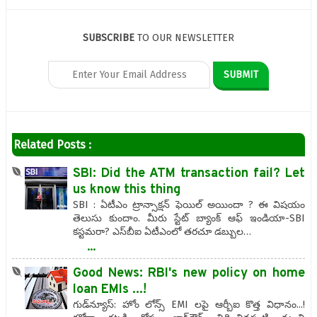
SUBSCRIBE
TO OUR NEWSLETTER
Related Posts :
SBI: Did the ATM transaction fail? Let
us know this thing
SBI : ఏటీఎం ట్రాన్సాక్షన్ ఫెయిల్ అయిందా ? ఈ విషయం
తెలుసు కుందాం. మీరు స్టేట్ బ్యాంక్ ఆఫ్ ఇండియా-SBI
కస్టమరా? ఎస్‌బీఐ ఏటీఎంలో తరచూ డబ్బుల…
...
Good News: RBI's new policy on home
loan EMIs ...!
గుడ్‌న్యూస్‌: హోం లోన్స్ EMI లపై ఆర్బీఐ కొత్త విధానం...!