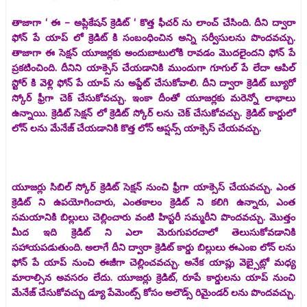
తాజాగా ‘ ఈ – అప్లికేషన్ క్రెడిట్ ‘ కొత్త ఫీచర్ ను లాంచ్ చేసింది. దీని ద్వారా
ఫోన్ పే యాప్ లో క్రెడిట్ కి సంబంధించిన అన్ని సర్వీసులను పొందవచ్చు.
తాజాగా ఈ సెక్షన్ యూజర్లకు అందుబాటులోకి రావడం మొదలైందని ఫోన్ పే
ప్రకటించింది. దీనిని యాక్సెస్ చేయడానికి ముందుగా గూగుల్ పే లేదా ఆపిల్
స్టోర్ కి వెళ్లి ఫోన్ పే యాప్ ను అప్డేట్ చేసుకోవాలి. దీని ద్వారా క్రెడిట్ బ్యూరో
స్కోర్ ఫ్రీగా చెక్ చేసుకోవచ్చు. ఇంకా దీంతో యూజర్లకు మరెన్నో లాభాలు
ఉన్నాయి. క్రెడిట్ సెక్షన్ లో క్రెడిట్ స్కోర్ లను చెక్ చేసుకోవచ్చు. క్రెడిట్ కార్డులో
లోన్ లను మేనేజ్ చేయడానికి కొత్త లోన్ ఆప్షన్స్ యాక్సెస్ చేయవచ్చు.
యూజర్లు సిబిల్ స్కోర్ క్రెడిట్ సెక్షన్ నుంచి ఫ్రీగా యాక్సెస్ చేయవచ్చు. ఎంత
క్రెడిట్ ని ఉపయోగించారు, ఎంతకాలం క్రెడిట్ ని కలిగి ఉన్నారు, ఎంత
సమయానికి బిల్లులు చెల్లించారు వంటి హిస్టరీ సమ్మరీని పొందవచ్చు. మొత్తం
మీద ఇది క్రెడిట్ ని ఎలా మెరుగుపరచాలో తెలుసుకోవడానికి
సహాయపడుతుంది. అలాగే దీని ద్వారా క్రెడిట్ కార్డు బిల్లులు ఈఎంఐ లోన్ లను
ఫోన్ పే యాప్ నుంచి ఈజీగా చెల్లించవచ్చు. అనేక యాప్లు వెబ్సైట్లో మధ్య
మారాల్సిన అవసరం లేదు. యూజర్లు క్రెడిట్, రూపే కార్డులను యాప్ నుంచి
మేనేజ్ చేసుకోవచ్చు డ్యూ పేమెంట్స్ కోసం అలౌడ్స్ రిమైండర్ లను పొందవచ్చు.