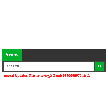
MENU
 కోసం నా వాట్సాప్ నెంబర్ 9390696970 ను మీవాట్సాప్ గ్రూపులో add చేయగల