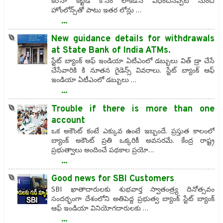
కరోనా కట్టడి కోసం లాక్‌డౌన్ విధించినప్పటి నుంచి
హోంలోన్స్‌తో పాటు ఇతర లోన్లు …
...
New guidance details for withdrawals
at State Bank of India ATMs.
స్టేట్ బ్యాంక్ ఆఫ్ ఇండియా ఏటీఎంలో డబ్బులు విత్ డ్రా చేసే
చేసేవారికి కి నూతన గైడెన్స్ వివరాలు. స్టేట్ బ్యాంక్ ఆఫ్
ఇండియా ఏటీఎంలో డబ్బులు …
...
Trouble if there is more than one
account
ఒక అకౌంట్ కంటే ఎక్కువ ఉంటే ఇబ్బందే. ప్రస్తుత కాలంలో
బ్యాంక్ అకౌంట్ ప్రతి ఒక్కరికీ అవసరమే. కేంద్ర రాష్ట్ర
ప్రభుత్వాలు అందించే పథకాల ప్రయో…
...
Good news for SBI Customers
SBI ఖాతాదారులకు శుభవార్త స్వాతంత్ర్య దినోత్సవం
సందర్భంగా దేశంలోని అతిపెద్ద ప్రభుత్వ బ్యాంక్ స్టేట్ బ్యాంక్
ఆఫ్ ఇండియా వినియోగదారులకు …
...