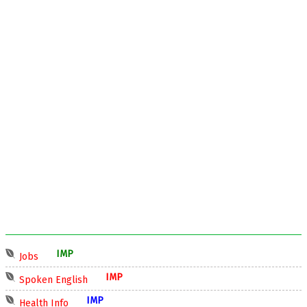
IMP
Jobs
IMP
Spoken English
IMP
Health Info