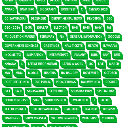
AP TET
APEDU.IN
APGLI
APOSS
APP INFO
APRIL
AUGUST
AWARD
BANK INFO
BIOGRAPHY
BODHTEST
Ç:
CENSUS 2020
DD SAPTHAGIRI
DECEMBER
DEPART MENTAL TESTS
DEVOTION
DSC
DSC - 2024
E-SR
EHAZAR
ELECTION
FA-II
FA-III
FA-IV
FA1
FA1 QUESTION PAPERS
FEBRUARY
FLN
GENERAL INFORMATION
GOOGLE
GOVERNMENT SCHEMES
GREETINGS
HALL TICKETS
HEALTH
ILAVARAM
INCOME TAX
INSPIRATION
INTERMEDIATE
JANUARY
JOBS
JULY
JUNE
KARONA
L
LATEST INFORMATION
LEARN A WORD
LIC
LIVE
MARCH
MAY
MDM
MOBILE
NISHTHA
NO BAG DAY
NOVEMBER
OCTOBER
POST OFFICE INFO
PRE-PUBLIC
PROCEEDINGS
RAILWAY INFO
RESULTS
SA-I
SA-II
SARASWATHI
SEPTEMBER
SHIKSHAK PARV
SPECIAL DAY
SPOKENENGLISH
STAR
STUDENTS INFO
SWAMI INFO
T
TALLIKI
TEACHERS INFO
THALLIKI VANDANAM
TIME-TABLE
TLM INFO
TOURISM
TRANSFERS
VIDYA VIKASAM
WE LOVE READING
WHATSAPP
YOUTUBE