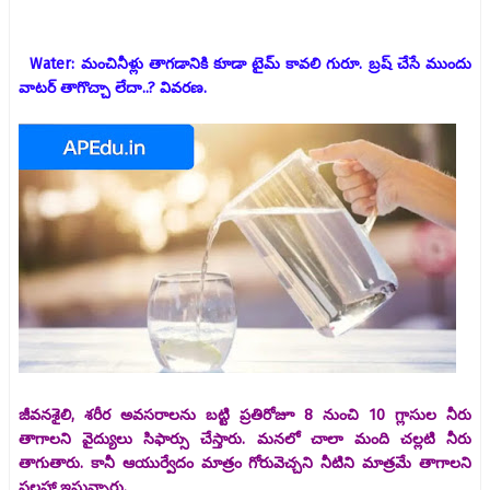
Water: మంచినీళ్లు తాగడానికి కూడా టైమ్ కావలి గురూ. బ్రష్ చేసే ముందు
వాటర్ తాగొచ్చా లేదా..? వివరణ.
జీవనశైలి, శరీర అవసరాలను బట్టి ప్రతిరోజూ 8 నుంచి 10 గ్లాసుల నీరు
తాగాలని వైద్యులు సిఫార్సు చేస్తారు. మనలో చాలా మంది చల్లటి నీరు
తాగుతారు. కానీ ఆయుర్వేదం మాత్రం గోరువెచ్చని నీటిని మాత్రమే తాగాలని
సలహా ఇస్తున్నారు.