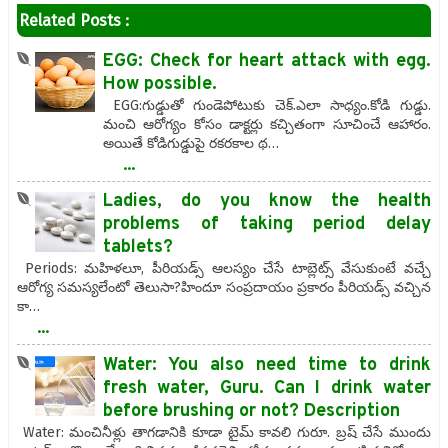
Related Posts :
EGG: Check for heart attack with egg.
How possible.
EGG:గుడ్డుతో గుండెపోటుకు చెక్.ఎలా సాధ్యం.కోడి గుడ్డు.
మంచి ఆరోగ్యం కోసం డాక్టర్లు కచ్చితంగా సూచించే ఆహారం.
అయితే కోడిగుడ్డుపై రకరకాల థ…
...
Ladies, do you know the health
problems of taking period delay
tablets?
Periods: మహిళలూ, పీరియడ్స్ ఆలస్యం చేసే టాబ్లెట్స్ వేసుకుంటే వచ్చే
ఆరోగ్య సమస్యలేంటో తెలుసా?హిందూ సంప్రదాయం ప్రకారం పీరియడ్స్ వచ్చిన
కా…
...
Water: You also need time to drink
fresh water, Guru. Can I drink water
before brushing or not? Description
Water: మంచినీళ్లు తాగడానికి కూడా టైమ్ కావలి గురూ. బ్రష్ చేసే ముందు