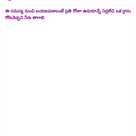
ఈ సమస్య నుంచి బయటపడాలంటే ప్రతి రోజూ ఉదయాన్నే నిద్రలేచి ఒక గ్లాసు
గోరువెచ్చని నీరు తాగాలి.