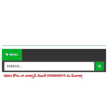
MENU
ాట్సాప్ నెంబర్ 9390696970 ను మీవాట్సాప్ గ్రూపులో add చేయగలరు www.ape