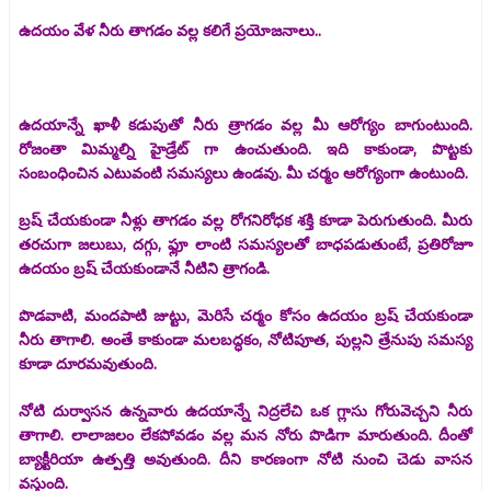
ఉదయం వేళ నీరు తాగడం వల్ల కలిగే ప్రయోజనాలు..
ఉదయాన్నే ఖాళీ కడుపుతో నీరు త్రాగడం వల్ల మీ ఆరోగ్యం బాగుంటుంది.
రోజంతా మిమ్మల్ని హైడ్రేట్ గా ఉంచుతుంది. ఇది కాకుండా, పొట్టకు
సంబంధించిన ఎటువంటి సమస్యలు ఉండవు. మీ చర్మం ఆరోగ్యంగా ఉంటుంది.
బ్రష్ చేయకుండా నీళ్లు తాగడం వల్ల రోగనిరోధక శక్తి కూడా పెరుగుతుంది. మీరు
తరచుగా జలుబు, దగ్గు, ఫ్లూ లాంటి సమస్యలతో బాధపడుతుంటే, ప్రతిరోజూ
ఉదయం బ్రష్ చేయకుండానే నీటిని త్రాగండి.
పొడవాటి, మందపాటి జుట్టు, మెరిసే చర్మం కోసం ఉదయం బ్రష్ చేయకుండా
నీరు తాగాలి. అంతే కాకుండా మలబద్ధకం, నోటిపూత, పుల్లని త్రేనుపు సమస్య
కూడా దూరమవుతుంది.
నోటి దుర్వాసన ఉన్నవారు ఉదయాన్నే నిద్రలేచి ఒక గ్లాసు గోరువెచ్చని నీరు
తాగాలి. లాలాజలం లేకపోవడం వల్ల మన నోరు పొడిగా మారుతుంది. దీంతో
బ్యాక్టీరియా ఉత్పత్తి అవుతుంది. దీని కారణంగా నోటి నుంచి చెడు వాసన
వస్తుంది.