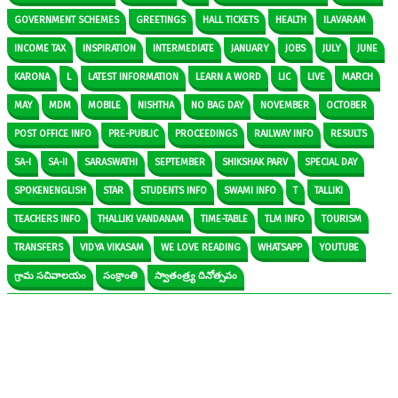
GOVERNMENT SCHEMES
GREETINGS
HALL TICKETS
HEALTH
ILAVARAM
INCOME TAX
INSPIRATION
INTERMEDIATE
JANUARY
JOBS
JULY
JUNE
KARONA
L
LATEST INFORMATION
LEARN A WORD
LIC
LIVE
MARCH
MAY
MDM
MOBILE
NISHTHA
NO BAG DAY
NOVEMBER
OCTOBER
POST OFFICE INFO
PRE-PUBLIC
PROCEEDINGS
RAILWAY INFO
RESULTS
SA-I
SA-II
SARASWATHI
SEPTEMBER
SHIKSHAK PARV
SPECIAL DAY
SPOKENENGLISH
STAR
STUDENTS INFO
SWAMI INFO
T
TALLIKI
TEACHERS INFO
THALLIKI VANDANAM
TIME-TABLE
TLM INFO
TOURISM
TRANSFERS
VIDYA VIKASAM
WE LOVE READING
WHATSAPP
YOUTUBE
గ్రామ సచివాలయం
సంక్రాంతి
స్వాతంత్ర్య దినోత్సవం