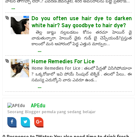
వాటర్ తాగొచ్చా లేదా..? వివరణ.జీవనశైలి, శరీర అవసరాలను బట్టి ప్రతిరోజ…
...
Do you often use hair dye to darken
white hair? Say goodbye to hair dye?
తెల్ల జుట్టు నల్లబడటం కోసం తరచూ హెయిర్ డై
వాడుతున్నారా. హెయిర్ డైకు గుడ్ బై చెప్పేయండి?ప్రస్తుత
కాలంలో మన ఆహారంలో పెద్ద ఎత్తున మార్పుల…
...
Home Remedies For Lice
Home Remedies For Lice : తలలో పేన్లతో విసిగిపోయారా
? ఒక్కరోజులో ఇవి పోయే సింపుల్ టెక్నిక్ . తలలో పేలు.. ఈ
సమస్య ఎదుర్కోని వారు ఎవరూ ఉండ…
...
APEdu
Seorang Blogger pemula yang sedang belajar