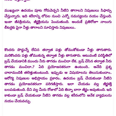
ముఖ్యంగా ఉదయం పూట గోరువెచ్చని నీటిని తాగాలని నిపుణులు సిఫార్సు
చేస్తున్నారు. ఇది శరీరాన్ని లోపల నుంచి ఎన్నో సమస్యలను నయం చేస్తుంది.
ఇంకా జీవక్రియను, జీర్ణక్రియను పెంచుతుంది. అందుకే ప్రతిరోజూ నాలుగు
లీటర్లకు పైగా నీళ్లు తాగాలని సూచిస్తారు నిపుణులు..
కొందరు పొద్దున్నే లేచిన తర్వాత పళ్లు తోముకోకుండా నీళ్లు తాగుతారు.
మరికొందరు పళ్లు తోముకున్న తర్వాత నీళ్లు తాగుతారు. అటువంటి పరిస్థితిలో
బ్రష్ చేయడానికి ముందు నీరు తాగడం మంచిదా లేక.. బ్రష్ చేసిన తర్వాత నీరు
తాగడం మంచిదా..? ఏది ప్రయోజనకరంగా ఉంటుంది.. అనేది ప్రశ్న
చాలామందికి తలెత్తుతుంటుంది. ఇప్పుడు ఆ విషయాలను తెలుసుకుందాం..
ఆరోగ్య నిపుణుల అభిప్రాయం ప్రకారం.. ఉదయం బ్రష్ చేయకుండా నీటిని
తాగడం ప్రయోజనకరంగా పరిగణిస్తారు. ఇలా చేయడం వల్ల జీర్ణశక్తి
బలపడుతుంది. దీని వల్ల మీరు రోజులో ఏది తిన్నా బాగా జీర్ణం అవుతుంది. ఇది
కాకుండా బ్రష్ చేయకుండా నీటిని తాగడం వల్ల శరీరంలోని అనేక వ్యాధులను
నయం చేయవచ్చు.