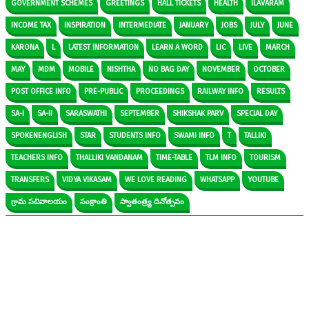
GOVERNMENT SCHEMES
GREETINGS
HALL TICKETS
HEALTH
ILAVARAM
INCOME TAX
INSPIRATION
INTERMEDIATE
JANUARY
JOBS
JULY
JUNE
KARONA
L
LATEST INFORMATION
LEARN A WORD
LIC
LIVE
MARCH
MAY
MDM
MOBILE
NISHTHA
NO BAG DAY
NOVEMBER
OCTOBER
POST OFFICE INFO
PRE-PUBLIC
PROCEEDINGS
RAILWAY INFO
RESULTS
SA-I
SA-II
SARASWATHI
SEPTEMBER
SHIKSHAK PARV
SPECIAL DAY
SPOKENENGLISH
STAR
STUDENTS INFO
SWAMI INFO
T
TALLIKI
TEACHERS INFO
THALLIKI VANDANAM
TIME-TABLE
TLM INFO
TOURISM
TRANSFERS
VIDYA VIKASAM
WE LOVE READING
WHATSAPP
YOUTUBE
గ్రామ సచివాలయం
సంక్రాంతి
స్వాతంత్ర్య దినోత్సవం