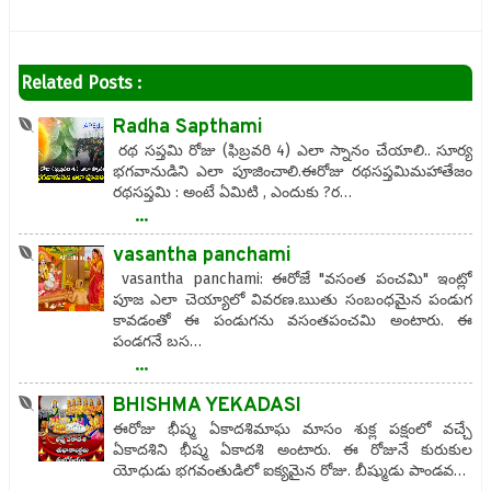
Related Posts :
Radha Sapthami
రథ సప్తమి రోజు (ఫిబ్రవరి 4) ఎలా స్నానం చేయాలి.. సూర్య
భగవానుడిని ఎలా పూజించాలి.ఈరోజు రథసప్తమిమహాతేజం
రథసప్తమి : అంటే ఏమిటి , ఎందుకు ?ర…
...
vasantha panchami
vasantha panchami: ఈరోజే "వసంత పంచమి" ఇంట్లో
పూజ ఎలా చెయ్యాలో వివరణ.ఋతు సంబంధమైన పండుగ
కావడంతో ఈ పండుగను వసంతపంచమి అంటారు. ఈ
పండగనే బస…
...
BHISHMA YEKADASI
ఈరోజు భీష్మ ఏకాదశిమాఘ మాసం శుక్ల పక్షంలో వచ్చే
ఏకాదశిని భీష్మ ఏకాదశి అంటారు. ఈ రోజునే కురుకుల
యోధుడు భగవంతుడిలో ఐక్యమైన రోజు. బీష్ముడు పాండవ…