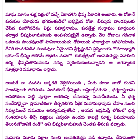
మాఘ మాసం శుక్ల పక్షంలో వచ్చే ఏకాదశిని భీష్మ ఏకాదశి అంటారు. ఈ రోజునే
కురుకుల యోధుడు భగవంతుడిలో ఐక్యమైన రోజు. బీష్ముడు పాండవులకు
చేసిన మహోపదేశం విష్ణు సహస్రనామం. కురుక్షేత్ర సంగ్రామం పూర్తయిన
తర్వాత భీష్మపితామహుడు అంపశయ్యపైనే ఉన్నాడు. నెల రోజులు గడిచాక
ఒకనాడు పాండవులతో పాచికాలుడుతు గోపాలుడు హఠాత్తుగా ఆగిపోయాడు.
దీనికి కలవరపడిన పాండవులు ఏమైందని శ్రీకృష్ణుడిని ప్రశ్నించారు. *"మాంధ్యాతి
భగవాన్ భీష్మః తపోమే తద్గతం మనః"* కురుక్షేత్రంలో అంపశయ్యపై పవళించి
ఉన్న భీష్మపితామహుడు నన్ను స్మరించుకుంటున్నాడని ఆ జగన్నాటక
సూత్రధారి సమాధానం ఇస్తాడు.
అందుకే నా మనసు అక్కడికి వెళ్లిపోయింది , మీరు కూడా నాతో రండని
పాండవులకు తెలిపాడు. ఎందుకంటే భీష్ముడు ఆస్తికాగ్రేసరుడు , ధర్మశాస్త్రాలను
అవపోశణం పట్టి పూర్తిగా ఆకలింపు చేసుకున్న మహనీయుడు. ఏ ధర్మ
సందేహాన్నైనా ప్రామాణికంగా తీర్చగలిగిన ఏకైక మహానుభావుడు దేహం నుంచి
నిష్క్రమించే సమయం ఆసన్నమవుతోంది , ఆయన అస్తమిస్తే లోకంలో ధర్మ
సంశయాలని తీర్చే వ్యక్తులు ఎవ్వరూ ఉండరు కాబట్టి సూక్ష్మ విషయాలను
తెలుసుకోడానికి రండి'* అని భీష్మపితామహుడి చెంతకు తీసుకు వచ్చాడు.
సుమారు మూడు పక్షాల నుంచి అంపశయ్యపై పడి ఉన్నాడు. దేహమంతా