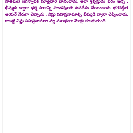
హితమని జగన్నాటక సూత్రధారి భావించాడు. అలా శ్రీకృష్ణుడు వరం ఇచ్చి ,
భీష్ముడి ద్వారా ధర్మ సారాన్ని పాండవులకు ఉపదేశం చేయించాడు. భగవద్గీత
ఆయనే నేరుగా చెప్పాడు , విష్ణు సహస్రనామాల్ని భీష్ముడి ద్వారా చెప్పించాడు.
కాబట్టి విష్ణు సహస్రనామాల వల్ల సులభంగా మోక్షం కలుగుతుంది.