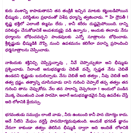
కురు వంశాన్ని కాపాడుతానని తన తండ్రికి ఇచ్చిన మాటకు కట్టుబడిపోయిన
భీష్ముడు , పరిస్థితుల ప్రభావంతో విశేష ధర్మాన్ని త్వజించాడు. *' హే ద్రౌపతీ !
కృష్ణ భక్తిలో ఎలాంటి కల్మషం లేదు , కానీ శరీరం దుష్టమైపోయింది. దాన్ని
పరిశుద్ధం చేసుకోడానికే అంపశయ్యపై పడి ఉన్నాను , అందుకు ఈనాడు నేను
ధర్మాలను బోధించవచ్చని పాండవులకు ఎన్నో సూత్రాలను బోధించాడు.
శ్రీకృష్ణుడు భీష్ముడికి నొప్పి నుంచి ఉపశమనం కలిగేలా వరాన్ని ప్రసాందించి
ధర్మసూత్రాలను చెప్పించాడు.
నాకెందుకు శక్తినిచ్చి చెప్పిస్తున్నావు , నీవే చెప్పొచ్చుకదా అని భీష్ముడు
ప్రశ్నించాడు. నీలాంటి అనుభవజ్ఞుడు చెబితే వచ్చే స్పష్టత నేను చెబితే
ఉండదని కృష్ణుడు బదులిచ్చాడు. నేను చెబితే అది తత్వం , నీవు చెబితే అది
తత్వ ద్రష్టం. తత్వాన్ని చూసినవాడు దాని గురించి చెప్పాలే తప్ప తత్వం తన
గురించి తాను చెప్పుకోదు. నేల తన సారాన్ని చెప్పగలదా ! అందులో పండిన
మొక్క చెబుతుంది ఎంత సారమో. అలాగే అనుభవజ్ఞుడవైన నీవు ఉపదేశం చేస్తే
అది లోకానికి శ్రేయస్సు.
భగవంతుడు సముద్రం లాంటి వాడు , నీరు ఉంటుంది కానీ పాన యోగ్యం కాదు.
అదే నీటిని మేఘం వర్షిస్తే పానయోగ్యమవుతుంది. అందుకే భగవత్ జ్ఞానం
నేరుగా కాకుండా తత్వం తెలిసిన భీష్ముడి ద్వారా అది అందితే లోకానికి