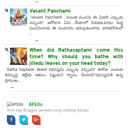
...
Vasant Panchami
Vasant Panchami : వసంత పంచమి ఈ ఏడాది ఎప్పుడు
వచ్చింది? ఆరోజున ఏమి చేయాలో వివరణ.మాఘ శుద్ధ
పంచమినాడు ఈ పండుగను జరుపుకుంటారు. భారతదేశంలో
…
...
When did Rathasaptami come this
time? Why should you bathe with
jilledu leaves on your head today?
Ratha Saptami: ఈసారి రథసప్తమి ఎప్పుడు వచ్చింది? ఈరోజు ఎందుకు
శిరస్సుపై జిల్లేడు ఆకులు పెట్టుకుని స్నానం చేయాలి?రథసప్తమికి ఉన్న
ప్రాముఖ…
...
APEdu
Seorang Blogger pemula yang sedang belajar