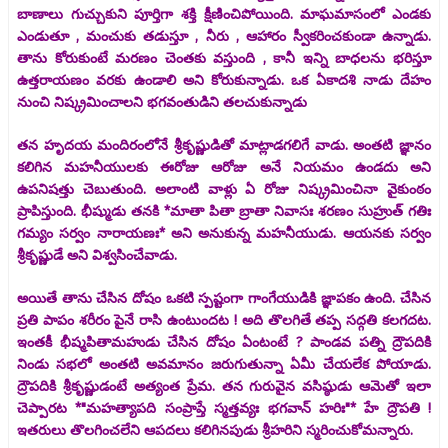
బాణాలు గుచ్చుకుని పూర్తిగా శక్తి క్షీణించిపోయింది. మాఘమాసంలో ఎండకు
ఎండుతూ , మంచుకు తడుస్తూ , నీరు , ఆహారం స్వీకరించకుండా ఉన్నాడు.
తాను కోరుకుంటే మరణం చెంతకు వస్తుంది , కానీ ఇన్ని బాధలను భరిస్తూ
ఉత్తరాయణం వరకు ఉండాలి అని కోరుకున్నాడు. ఒక ఏకాదశి నాడు దేహం
నుంచి నిష్క్రమించాలని భగవంతుడిని తలచుకున్నాడు
తన హృదయ మందిరంలోనే శ్రీకృష్ణుడితో మాట్లాడగలిగే వాడు. అంతటి జ్ఞానం
కలిగిన మహనీయులకు ఈరోజు ఆరోజు అనే నియమం ఉండదు అని
ఉపనిషత్తు చెబుతుంది. అలాంటి వాళ్లు ఏ రోజు నిష్క్రమించినా వైకుంఠం
ప్రాపిస్తుంది. భీష్ముడు తనకి *మాతా పితా బ్రాతా నివాసః శరణం సుహ్రుత్ గతిః
గమ్యం సర్వం నారాయణః* అని అనుకున్న మహనీయుడు. ఆయనకు సర్వం
శ్రీకృష్ణుడే అని విశ్వసించేవాడు.
అయితే తాను చేసిన దోషం ఒకటి స్పష్టంగా గాంగేయుడికి జ్ఞాపకం ఉంది. చేసిన
ప్రతి పాపం శరీరం పైనే రాసి ఉంటుందట ! అది తొలగితే తప్ప సద్గతి కలగదట.
ఇంతకీ భీష్మపితామహుడు చేసిన దోషం ఏంటంటే ? పాండవ పత్ని ద్రౌపదికి
నిండు సభలో అంతటి అవమానం జరుగుతున్నా ఏమీ చేయలేక పోయాడు.
ద్రౌపదికి శ్రీకృష్ణుడంటే అత్యంత ప్రేమ. తన గురువైన వసిష్ఠుడు ఆమెతో ఇలా
చెప్పారట *"మహత్యాపది సంప్రాప్తే స్మత్తవ్యః భగవాన్ హరిః"* హే ద్రౌపతి !
ఇతరులు తొలగించలేని ఆపదలు కలిగినపుడు శ్రీహరిని స్మరించుకోమన్నారు.