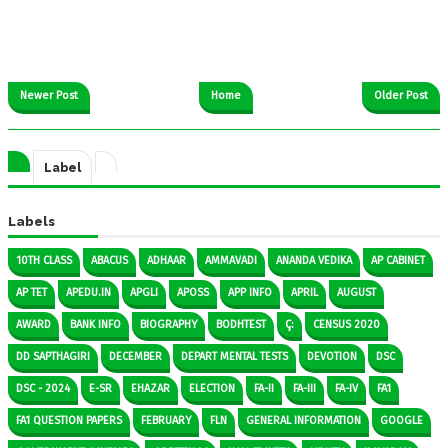
Newer Post
Home
Older Post
Label
Labels
10TH CLASS
ABACUS
ADHAAR
AMMAVADI
ANANDA VEDIKA
AP CABINET
AP TET
APEDU.IN
APGLI
APOSS
APP INFO
APRIL
AUGUST
AWARD
BANK INFO
BIOGRAPHY
BODHTEST
Ç:
CENSUS 2020
DD SAPTHAGIRI
DECEMBER
DEPART MENTAL TESTS
DEVOTION
DSC
DSC - 2024
E-SR
EHAZAR
ELECTION
FA-II
FA-III
FA-IV
FA1
FA1 QUESTION PAPERS
FEBRUARY
FLN
GENERAL INFORMATION
GOOGLE