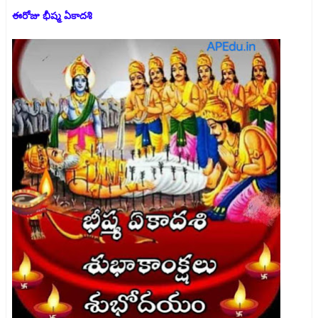
ఈరోజు భీష్మ ఏకాదశి