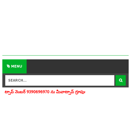
MENU
390696970 ను మీవాట్సాప్ గ్రూపులో add చేయగలరు www.apedu.in.