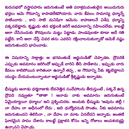
కురుసభలో వస్త్రాపహరం జరుగుతుంటే అతి పరాక్రమవంతులైన అయిదుగురు
భర్తలు ఆమె గౌరవాన్ని కాపాడలేకపోయారు. వారు కేవలం సామాన్య ధర్మాన్నే
పాటించారు , కాని సాటి మనిషిగా ఆమెను కాపాడాలనే విశేష ధర్మాన్ని
పక్కనబెట్టారు. కృష్ణుడు తన భక్తులకి జరిగే అవమానాన్ని సహించలేడు. కాబట్టే
అలా చేసినందుకు కౌరవులను మట్టు పెట్టాడు. పాండవులకూ కూడా అదే గతి
పట్టేది. కానీ అలా చేస్తే చివర తను ఎవరిని రక్షించాలనుకున్నాడో ఆమెకే నష్టం
జరుగుతుందని భావించాడు.
ఈ విషయాన్ని సాక్షాత్తు ఆ భగవంతుడే అర్జునుడితో చెప్పాడట. ద్రౌపదికి
ఎప్పుడు అవమానం జరిగిందో అప్పుడే వారిని తీసి పాడేశాను , ఇప్పుడు వారు
కేవలం కాలిపోయిన కాగితంలా ఉన్నారే తప్ప , ఆ గౌరవాన్ని నీకు కట్టబెట్టాలని
యుద్ధం చేయమంటున్నాంటూ అర్జునుడితో శ్రీకృష్ణుడు అన్నాడట.
భీష్ముడు ఆనాడు ధర్మరాజుకు లేవనెత్తిన సందేహాలను తీరుస్తుంటే , పక్కనే ఉన్న
ద్రౌపది నవ్వుతూ *'తాతా ! ఆనాడు నాకు అవమానం జరుగుతుంటే
ఏమైయ్యాయీ ధర్మాలు' అని ప్రశ్నించిదట. అందుకు భీష్ముడు 'అవును తల్లీ !
నా దేహం నా అధీనంలో లేదు , అది ధుర్యోదనుడి సొంతం. నీకు అవమానం
జరుగుతుందని తెలిసినా , నా దేహం నా మాట వినలేదని అన్నాడు. అంతటి
ఘోరమైన పాపం చేశాను కాబట్టే ప్రక్షాళన కోసం ఇన్ని రోజులు అంపశయ్యపై
ఉన్నానని చెప్పాడు.