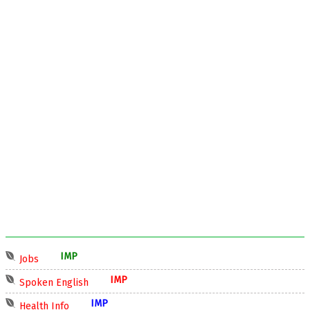
IMP
Jobs
IMP
Spoken English
IMP
Health Info