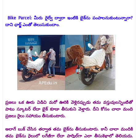
Bike Parcel: మీరు రైల్వే ద్వారా ఇంటికి బైక్‌ను పంపాలనుకుంటున్నారా?
దాని ఛార్జ్‌ ఎంతో తెలుసుకుందాం.
ప్రజలు ఒక ఊరు విడిచి మరో ఊరికి వెళ్లినప్పుడు తమ వస్తువులన్నింటితో
పాటు స్కూటర్ లేదా బైక్ కూడా తీసుకుని వెళ్తారు. దీని కోసం చాలా మంది
ప్రజలు రైలు సహాయం తీసుకుంటారు.
అలాగే బుక్ చేసిన తర్వాత తమ బైక్‌ను తీసుకుంటారు. కానీ చాలా మందికి
తమ బైక్‌ను రైలులో లగేజీగా లేదా పార్శిల్‌గా ఎలా తీసుకెళ్లాలో తెలియదు.