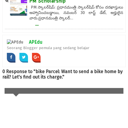
PM Scholarship
PM స్కాలర్‌షిప్: ప్రధానమంత్రి స్కాలర్‌షిప్ కోసం దరఖాస్తులు
ఆహ్వానించబడ్డాయి, నవంబర్ 30 లాస్ట్ డేట్, అర్హులైన
వారు.ప్రధానమంత్రి స్కాలర్…
...
APEdu
Seorang Blogger pemula yang sedang belajar
0 Response to "bike Parcel: Want to send a bike home by
rail? Let's find out its charge."