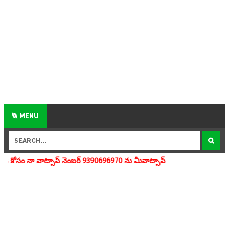
MENU
ప్ నెంబర్ 9390696970 ను మీవాట్సాప్ గ్రూపులో add చేయగలరు www.apedu.in