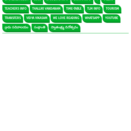
TEACHERS INFO
THALLIKI VANDANAM
TIME-TABLE
TLM INFO
TOURISM
TRANSFERS
VIDYA VIKASAM
WE LOVE READING
WHATSAPP
YOUTUBE
గ్రామ సచివాలయం
సంక్రాంతి
స్వాతంత్ర్య దినోత్సవం