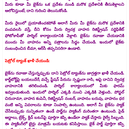
మీరు కూడా మీ బైక్‌ను ఒక ప్రదేశం నుండి మరొక ప్రదేశానికి తీసుకెళ్లాలని
ఆలోచిస్తుంటే, దాని గురించి తెలుసుకోండి.
మీరు రైలులో ప్రయాణించకపోతే అలాగే మీరు మీ బైక్‌ను మరొక ప్రదేశానికి
పంపవలసి వస్తే, దీని కోసం మీరు ద్విచక్ర వాహన రిజిస్ట్రేషన్ సర్టిఫికేట్
ఫోటోకాపీతో పార్శిల్ కార్యాలయానికి వెళ్లాలి. బైక్‌ను రవాణా చేయడానికి
ముందు మీ వాహనం అన్ని పత్రాలను సిద్ధం చేయండి. ఇందులో బైక్‌కు
సంబంధించిన బీమా, ఆర్‌సీ తప్పనిసరిగా ఉండాలి.
పెట్రోల్ ట్యాంక్ ఖాళీ చేయండి:
బైక్‌ను రవాణా చేస్తున్నప్పుడు దాని పెట్రోల్ ట్యాంక్‌ను జాగ్రత్తగా ఖాళీ చేయండి.
కార్డ్‌బోర్డ్‌పై బయలుదేరే, వచ్చే స్టేషన్ పేరును స్పష్టంగా రాసి, ఆపై దానిని ద్విచక్ర
వాహనానికి తగిలించండి. పార్శిల్ కార్యాలయంలో మీకు ఫారమ్
ఇవ్వబడుతుంది. ఇందులో పార్శిల్ ఎక్కడి నుంచి ఎక్కడికి వెళ్తుంది.. పోస్టల్
చిరునామా, వాహన కంపెనీ, రిజిస్ట్రేషన్ నంబర్, వాహనం బరువు, వాహనం ధర
వంటి అన్ని వివరాలను కూడా నింపాల్సి ఉంటుంది. అలాగే మీ బైక్‌ను ప్యాక్‌
చేసేటప్పుడు సున్నితంగా ఉండే పార్ట్‌ను ప్యాకింగ్‌ మరింతగా ఉంటుంది. సైడ్‌
అద్దాలు, బ్రేక్స్‌, క్లిచ్‌ బటన్‌పై పూర్తిగా కప్పి ఉండేలా ప్యాక్‌ చేస్తారు రైల్వే సిబ్బంది.
ఈ ప్యాకింగ్‌లో టైర్లు మాత్రమే బయటకు కనిపిస్తాయి. బైక్‌ పార్ట్‌ పూర్తిగా కప్పి