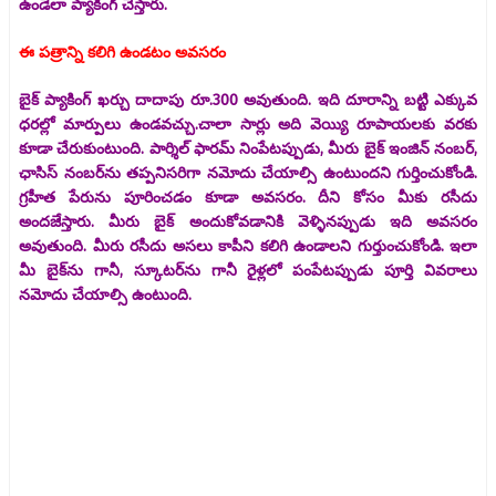
ఉండేలా ప్యాకింగ్‌ చేస్తారు.
ఈ పత్రాన్ని కలిగి ఉండటం అవసరం
బైక్ ప్యాకింగ్ ఖర్చు దాదాపు రూ.300 అవుతుంది. ఇది దూరాన్ని బట్టి ఎక్కువ
ధరల్లో మార్పులు ఉండవచ్చు.చాలా సార్లు అది వెయ్యి రూపాయలకు వరకు
కూడా చేరుకుంటుంది. పార్శిల్ ఫారమ్ నింపేటప్పుడు, మీరు బైక్ ఇంజిన్ నంబర్,
ఛాసిస్ నంబర్‌ను తప్పనిసరిగా నమోదు చేయాల్సి ఉంటుందని గుర్తించుకోండి.
గ్రహీత పేరును పూరించడం కూడా అవసరం. దీని కోసం మీకు రసీదు
అందజేస్తారు. మీరు బైక్ అందుకోవడానికి వెళ్ళినప్పుడు ఇది అవసరం
అవుతుంది. మీరు రసీదు అసలు కాపీని కలిగి ఉండాలని గుర్తుంచుకోండి. ఇలా
మీ బైక్‌ను గానీ, స్కూటర్‌ను గానీ రైళ్లలో పంపేటప్పుడు పూర్తి వివరాలు
నమోదు చేయాల్సి ఉంటుంది.