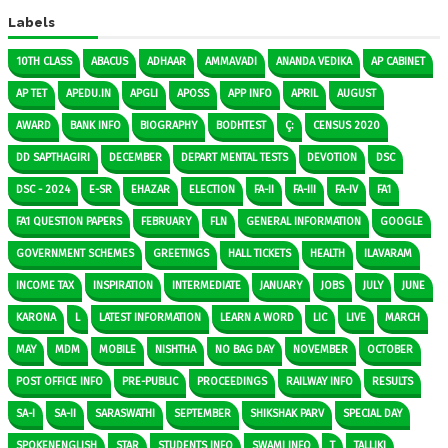
Labels
10TH CLASS
ABACUS
ADHAAR
AMMAVADI
ANANDA VEDIKA
AP CABINET
AP TET
APEDU.IN
APGLI
APOSS
APP INFO
APRIL
AUGUST
AWARD
BANK INFO
BIOGRAPHY
BODHTEST
Ç:
CENSUS 2020
DD SAPTHAGIRI
DECEMBER
DEPART MENTAL TESTS
DEVOTION
DSC
DSC - 2024
E-SR
EHAZAR
ELECTION
FA-II
FA-III
FA-IV
FA1
FA1 QUESTION PAPERS
FEBRUARY
FLN
GENERAL INFORMATION
GOOGLE
GOVERNMENT SCHEMES
GREETINGS
HALL TICKETS
HEALTH
ILAVARAM
INCOME TAX
INSPIRATION
INTERMEDIATE
JANUARY
JOBS
JULY
JUNE
KARONA
L
LATEST INFORMATION
LEARN A WORD
LIC
LIVE
MARCH
MAY
MDM
MOBILE
NISHTHA
NO BAG DAY
NOVEMBER
OCTOBER
POST OFFICE INFO
PRE-PUBLIC
PROCEEDINGS
RAILWAY INFO
RESULTS
SA-I
SA-II
SARASWATHI
SEPTEMBER
SHIKSHAK PARV
SPECIAL DAY
SPOKENENGLISH
STAR
STUDENTS INFO
SWAMI INFO
T
TALLIKI