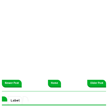
Newer Post
Home
Older Post
Label