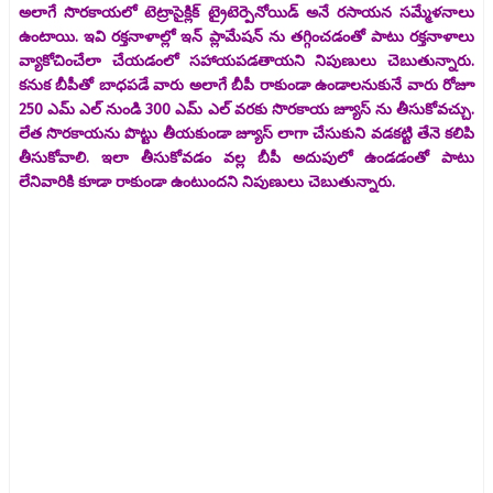
అలాగే సొరకాయలో టెట్రాసైక్లిక్ ట్రైటెర్పెనోయిడ్ అనే రసాయన సమ్మేళనాలు
ఉంటాయి. ఇవి రక్తనాళాల్లో ఇన్ ప్లామేషన్ ను తగ్గించడంతో పాటు రక్తనాళాలు
వ్యాకోచించేలా చేయడంలో సహాయపడతాయని నిపుణులు చెబుతున్నారు.
కనుక బీపీతో బాధపడే వారు అలాగే బీపీ రాకుండా ఉండాలనుకునే వారు రోజూ
250 ఎమ్ ఎల్ నుండి 300 ఎమ్ ఎల్ వరకు సొరకాయ జ్యూస్ ను తీసుకోవచ్చు.
లేత సొరకాయను పొట్టు తీయకుండా జ్యూస్ లాగా చేసుకుని వడకట్టి తేనె కలిపి
తీసుకోవాలి. ఇలా తీసుకోవడం వల్ల బీపీ అదుపులో ఉండడంతో పాటు
లేనివారికి కూడా రాకుండా ఉంటుందని నిపుణులు చెబుతున్నారు.