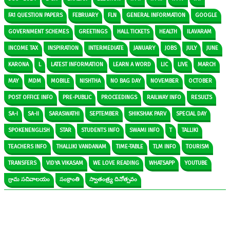
FA1 QUESTION PAPERS
FEBRUARY
FLN
GENERAL INFORMATION
GOOGLE
GOVERNMENT SCHEMES
GREETINGS
HALL TICKETS
HEALTH
ILAVARAM
INCOME TAX
INSPIRATION
INTERMEDIATE
JANUARY
JOBS
JULY
JUNE
KARONA
L
LATEST INFORMATION
LEARN A WORD
LIC
LIVE
MARCH
MAY
MDM
MOBILE
NISHTHA
NO BAG DAY
NOVEMBER
OCTOBER
POST OFFICE INFO
PRE-PUBLIC
PROCEEDINGS
RAILWAY INFO
RESULTS
SA-I
SA-II
SARASWATHI
SEPTEMBER
SHIKSHAK PARV
SPECIAL DAY
SPOKENENGLISH
STAR
STUDENTS INFO
SWAMI INFO
T
TALLIKI
TEACHERS INFO
THALLIKI VANDANAM
TIME-TABLE
TLM INFO
TOURISM
TRANSFERS
VIDYA VIKASAM
WE LOVE READING
WHATSAPP
YOUTUBE
గ్రామ సచివాలయం
సంక్రాంతి
స్వాతంత్ర్య దినోత్సవం