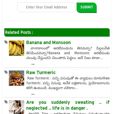
Related Posts :
Banana and Monsoon
వానాకాలంలో అరటిపండును తినవచ్చా? పిల్లలచేత
తినిపించవచ్చా?Banana and Monsoon: అరటిపండు
చలువు చేస్తుందని చెబుతారు పెద్దలు. అదే నిజం కూడా.…
...
Raw Turmeric
Raw Turmeric : పచ్చి పసుపుతో ఈ వ్యాధులు దూరం!Raw
Turmeric: పచ్చి పసుపు అనేక లక్షణాలను, ప్రయోజనాలను
కలిగి ఉంటుంది. ముఖ్యంగా చలికాల…
...
Are you suddenly sweating .. if
neglected .. life is in danger .
Health Tips : అకస్మాత్తుగా చెమటలు పడుతున్నాయా