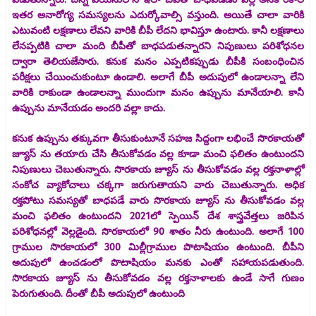
ఇతర అనారోగ్య సమస్యలను ఎదుర్కోవాల్సి వస్తుంది. అయితే చాలా వారికి
ఎటువంటి లక్షణాలు లేవని వారికి బీపీ లేదని భావిస్తూ ఉంటారు. కానీ లక్షణాలు
లేనప్పటికి చాలా మంది బీపీతో బాధపడుతన్నారని నిపుణులు పరిశోధనల
ద్వారా తెలియజేసారు. కనుక మనం ఎప్పటికప్పుడు బీపీకి సంబంధించిన
పరీక్షలు చేయించుకుంటూ ఉండాలి. అలాగే బీపీ అదుపులో ఉండాలన్నా లేని
వారికి రాకుండా ఉండాలన్నా ముందుగా మనం ఉప్పును మానేయాలి. కానీ
ఉప్పును మానేయడం అందరి వల్లా కాదు.
కనుక ఉప్పును తక్కువగా తీసుకుంటూనే సహజ సిద్దంగా లభించే సొరకాయతో
జ్యూస్ ను తయారు చేసి తీసుకోవడం వల్ల కూడా మంచి ఫలితం ఉంటుందని
నిపుణులు చెబుతున్నారు. సొరకాయ జ్యూస్ ను తీసుకోవడం వల్ల రక్తనాళాల్లో
సంకోచ వ్యాకోచాలు చక్కగా జరుగుతాయని వారు చెబుతున్నారు. అధిక
రక్తపోటు సమస్యతో బాధపడే వారు సొరకాయ జ్యూస్ ను తీసుకోవడం వల్ల
మంచి ఫలితం ఉంటుందని 2021లో స్పెయిన్ దేశ శాస్త్రవేత్తలు జరిపిన
పరిశోధనల్లో వెల్లడైంది. సొరకాయలో 90 శాతం నీరు ఉంటుంది. అలాగే 100
గ్రాముల సొరకాయలో 300 మిల్లీగ్రాముల పొటాషియం ఉంటుంది. బీపీని
అదుపులో ఉంచడంలో పొటాషియం మనకు ఎంతో సహాయపడుతుంది.
సొరకాయ జ్యూస్ ను తీసుకోవడం వల్ల రక్తనాళాలకు ఉండే సాగే గుణం
పెరుగుతుంది. దీంతో బీపీ అదుపులో ఉంటుంది