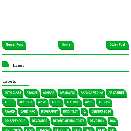
Newer Post
Home
Older Post
Label
Labels
10TH CLASS
ABACUS
ADHAAR
AMMAVADI
ANANDA VEDIKA
AP CABINET
AP TET
APEDU.IN
APGLI
APOSS
APP INFO
APRIL
AUGUST
AWARD
BANK INFO
BIOGRAPHY
BODHTEST
Ç:
CENSUS 2020
DD SAPTHAGIRI
DECEMBER
DEPART MENTAL TESTS
DEVOTION
DSC
DSC - 2024
E-SR
EHAZAR
ELECTION
FA-II
FA-III
FA-IV
FA1