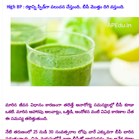
High BP : రక్తాన్ని స్పీడ్‌గా పలుచన చేస్తుంది.. బీపీ మొత్తం దిగి వస్తుంది.
మారిన జీవన విధానం కారణంగా తలెత్తే అనారోగ్య సమస్యలల్లో బీపీ కూడా
ఒకటి. మారిన ఆహారపు అలవాట్లు, ఒత్తిడి, ఆందోళన వంటి వివిధ కారణాల చేత
ఈ సమస్య తలెత్తుతుంది.
నేటి తరుణంలో 25 నుడి 30 సంవత్సరాల లోపు వారే ఎక్కువగా బీపీ బారిన
పడుతున్నారు. చిన్న వయసులోనే ఇలా బీపీతో బాధపడడం వల్ల అనేక రకాల