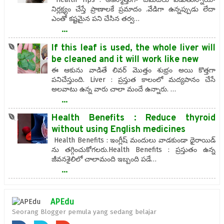
నిర్లక్ష్యం చేస్తే ప్రాణాలకే ప్రమాదం .వేడిగా ఉన్నప్పుడు లేదా
ఎంతో కష్టమైన పని చేసిన తర్వ…
...
If this leaf is used, the whole liver will
be cleaned and it will work like new
ఈ ఆకును వాడితే లివర్ మొత్తం శుభ్రం అయి కొత్తగా
పనిచేస్తుంది. Liver : ప్రస్తుత కాలంలో మద్యపానం చేసే
అలవాటు ఉన్న వారు చాలా మందే ఉన్నారు. …
...
Health Benefits : Reduce thyroid
without using English medicines
Health Benefits : ఇంగ్లీష్ మందులు వాడకుండా థైరాయిడ్
ను తగ్గించుకోగలరు.Health Benefits : ప్రస్తుతం ఉన్న
జీవనశైలిలో చాలామంది ఇబ్బంది పడే…
...
APEdu
Seorang Blogger pemula yang sedang belajar