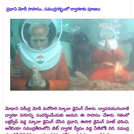
ప్రధాని మోదీ సాహసం.. సముద్రగర్భంలో ద్వారకాకు పూజలు
మోధాని నరేంద్ర మోదీ మరోసారి స్కూబా డైవింగ్ చేశారు. ద్వాపరయుగంనాటి
ద్వారకా నగరాన్ని సందర్శించేందుకు ఆయన ఈ సాహసం చేశారు. గతంలో
లక్షద్వీప్ వద్ద స్కూబా డైవింగ్ చేసిన ప్రధాని, ఈసారి డైవింగ్ సూట్ ధరించి,
అరేబియా సముద్రతీరంలోని బెట్ ద్వారక ద్వీపం వద్ద నీటిలోకి దిగి, సముద్ర