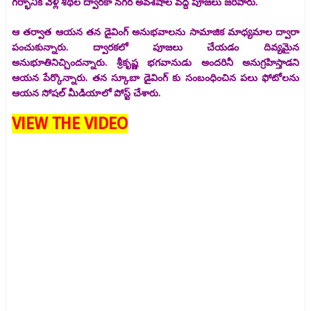
గర్భానికి వెళ్లి శిథిల ద్వారకా నగర అవశేషాల వద్ద పూజలు జరిపారు.
ఆ తర్వాత ఆయన తన డైవింగ్ అనుభవాలను సామాజిక మాధ్యమాల ద్వారా
పంచుకున్నారు. ద్వారకలో పూజలు చేయడం దివ్యమైన
అనుభూతినిచ్చిందన్నారు. శ్రీకృష్ణ భగవానుడు అందరినీ అనుగ్రహిస్తాడని
ఆయన పేర్కొన్నారు. తన స్కూబా డైవింగ్ కు సంబంధించిన పలు ఫోటోలను
ఆయన సోషల్ మీడియాలో పోస్ట్ చేశారు.
VIEW THE VIDEO