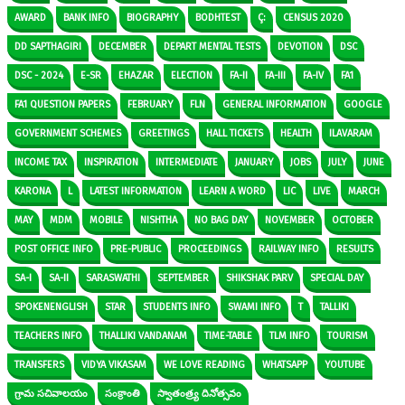
AWARD
BANK INFO
BIOGRAPHY
BODHTEST
Ç:
CENSUS 2020
DD SAPTHAGIRI
DECEMBER
DEPART MENTAL TESTS
DEVOTION
DSC
DSC - 2024
E-SR
EHAZAR
ELECTION
FA-II
FA-III
FA-IV
FA1
FA1 QUESTION PAPERS
FEBRUARY
FLN
GENERAL INFORMATION
GOOGLE
GOVERNMENT SCHEMES
GREETINGS
HALL TICKETS
HEALTH
ILAVARAM
INCOME TAX
INSPIRATION
INTERMEDIATE
JANUARY
JOBS
JULY
JUNE
KARONA
L
LATEST INFORMATION
LEARN A WORD
LIC
LIVE
MARCH
MAY
MDM
MOBILE
NISHTHA
NO BAG DAY
NOVEMBER
OCTOBER
POST OFFICE INFO
PRE-PUBLIC
PROCEEDINGS
RAILWAY INFO
RESULTS
SA-I
SA-II
SARASWATHI
SEPTEMBER
SHIKSHAK PARV
SPECIAL DAY
SPOKENENGLISH
STAR
STUDENTS INFO
SWAMI INFO
T
TALLIKI
TEACHERS INFO
THALLIKI VANDANAM
TIME-TABLE
TLM INFO
TOURISM
TRANSFERS
VIDYA VIKASAM
WE LOVE READING
WHATSAPP
YOUTUBE
గ్రామ సచివాలయం
సంక్రాంతి
స్వాతంత్ర్య దినోత్సవం