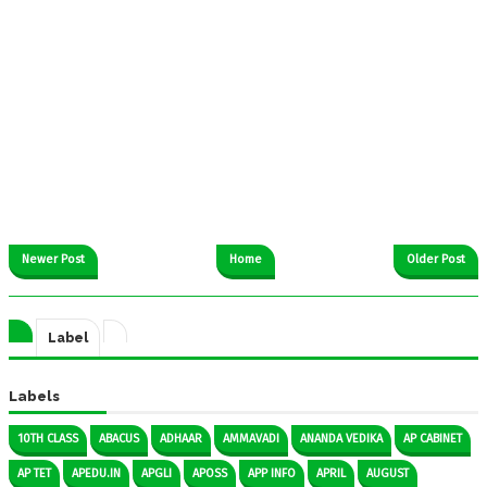
Newer Post
Home
Older Post
Label
Labels
10TH CLASS
ABACUS
ADHAAR
AMMAVADI
ANANDA VEDIKA
AP CABINET
AP TET
APEDU.IN
APGLI
APOSS
APP INFO
APRIL
AUGUST