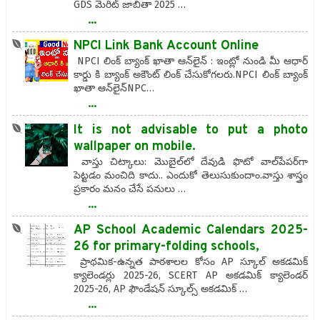
GDS మెరిట్ జాబితా 2025 …
...
NPCI Link Bank Account Online
NPCI లింక్ బ్యాంక్ ఖాతా ఆన్‌లైన్ : ఇంట్లో నుండి మీ ఆధార్
కార్డు కి బ్యాంక్ అకౌంట్ లింక్ చేసుకోగలరు.NPCI లింక్ బ్యాంక్
ఖాతా ఆన్‌లైన్NPC…
...
It is not advisable to put a photo
wallpaper on mobile.
వాస్తు చిట్కాలు: మొబైల్‌లో దేవుడి ఫొటో వాల్‌పేపర్‌గా
పెట్టడం మంచిది కాదు.. ఎందుకో తెలుసుకుందాం.వాస్తు శాస్త్రం
ప్రకారం మనం చేసే పనులు …
...
AP School Academic Calendars 2025-
26 for primary-folding schools,
ప్రాథమిక-ఉన్నత పాఠశాలల కోసం AP స్కూల్ అకడమిక్
క్యాలెండర్లు 2025-26, SCERT AP అకడమిక్ క్యాలెండర్
2025-26, AP ఫౌండేషన్ స్కూల్స్ అకడమిక్ …
...