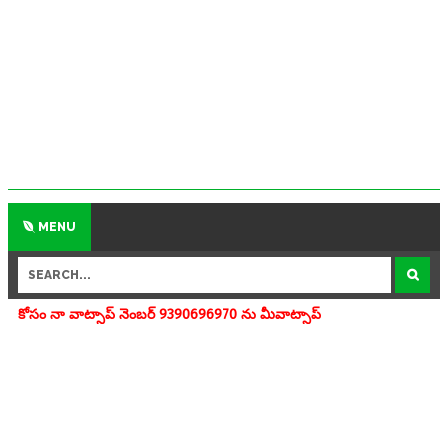
MENU
్ నెంబర్ 9390696970 ను మీవాట్సాప్ గ్రూపులో add చేయగలరు www.apedu.in.