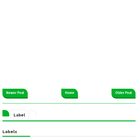
Newer Post
Home
Older Post
Label
Labels