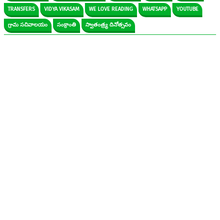
TRANSFERS
VIDYA VIKASAM
WE LOVE READING
WHATSAPP
YOUTUBE
గ్రామ సచివాలయం
సంక్రాంతి
స్వాతంత్ర్య దినోత్సవం