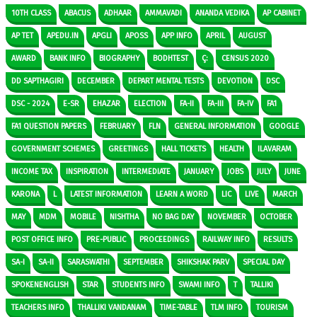
10TH CLASS
ABACUS
ADHAAR
AMMAVADI
ANANDA VEDIKA
AP CABINET
AP TET
APEDU.IN
APGLI
APOSS
APP INFO
APRIL
AUGUST
AWARD
BANK INFO
BIOGRAPHY
BODHTEST
Ç:
CENSUS 2020
DD SAPTHAGIRI
DECEMBER
DEPART MENTAL TESTS
DEVOTION
DSC
DSC - 2024
E-SR
EHAZAR
ELECTION
FA-II
FA-III
FA-IV
FA1
FA1 QUESTION PAPERS
FEBRUARY
FLN
GENERAL INFORMATION
GOOGLE
GOVERNMENT SCHEMES
GREETINGS
HALL TICKETS
HEALTH
ILAVARAM
INCOME TAX
INSPIRATION
INTERMEDIATE
JANUARY
JOBS
JULY
JUNE
KARONA
L
LATEST INFORMATION
LEARN A WORD
LIC
LIVE
MARCH
MAY
MDM
MOBILE
NISHTHA
NO BAG DAY
NOVEMBER
OCTOBER
POST OFFICE INFO
PRE-PUBLIC
PROCEEDINGS
RAILWAY INFO
RESULTS
SA-I
SA-II
SARASWATHI
SEPTEMBER
SHIKSHAK PARV
SPECIAL DAY
SPOKENENGLISH
STAR
STUDENTS INFO
SWAMI INFO
T
TALLIKI
TEACHERS INFO
THALLIKI VANDANAM
TIME-TABLE
TLM INFO
TOURISM