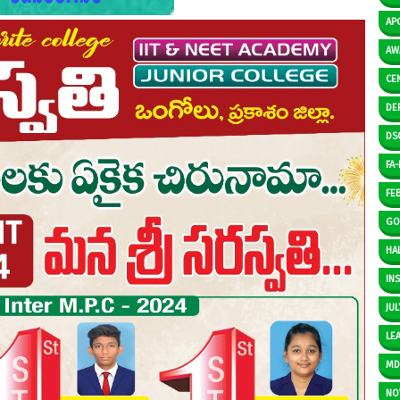
AP
AW
CE
DE
DS
FA-I
FE
GO
HAL
IN
JUL
LE
M
NO