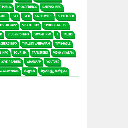
E-PUBLIC
PROCEEDINGS
RAILWAY INFO
SULTS
SA-I
SA-II
SARASWATHI
SEPTEMBER
IKSHAK PARV
SPECIAL DAY
SPOKENENGLISH
AR
STUDENTS INFO
SWAMI INFO
T
TALLIKI
ACHERS INFO
THALLIKI VANDANAM
TIME-TABLE
M INFO
TOURISM
TRANSFERS
VIDYA VIKASAM
 LOVE READING
WHATSAPP
YOUTUBE
రామ సచివాలయం
సంక్రాంతి
స్వాతంత్ర్య దినోత్సవం