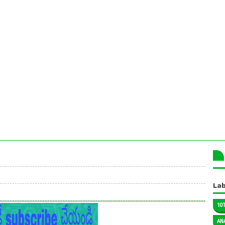
Lab
10
AN