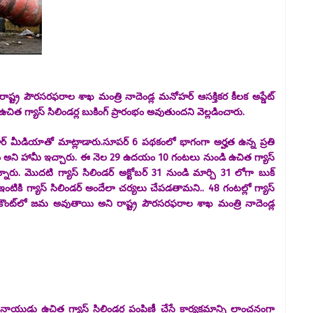
ాష్ట్ర పౌరసరఫరాల శాఖ మంత్రి నాదెండ్ల మనోహర్ ఆసక్తికర కీలక అప్డేట్
గ్యాస్ సిలిండర్ల బుకింగ్ ప్రారంభం అవుతుందని వెల్లడించారు.
ర్ మీడియాతో మాట్లాడారు.సూపర్ 6 పథకంలో భాగంగా అర్హత ఉన్న ప్రతి
తాం అని హామీ ఇచ్చారు. ఈ నెల 29 ఉదయం 10 గంటలు నుండి ఉచిత గ్యాస్
నారు. మొదటి గ్యాస్ సిలిండర్ అక్టోబర్ 31 నుండి మార్చి 31 లోగా బుక్
ంటికి గ్యాస్ సిలిండర్ అందేలా చర్యలు చేపడతామని.. 48 గంటల్లో గ్యాస్
్ అకౌంట్‌లో జమ అవుతాయి అని రాష్ట్ర పౌరసరఫరాల శాఖ మంత్రి నాదెండ్ల
నాయుడు ఉచిత గ్యాస్ సిలిండర్ల పంపిణీ చేసే కార్యక్రమాన్ని లాంచనంగా