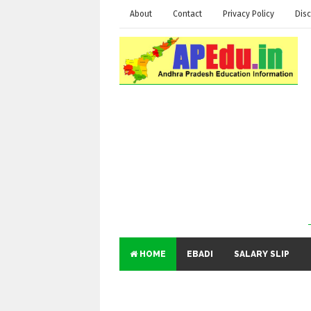
About
Contact
Privacy Policy
Disc
HOME
EBADI
SALARY SLIP