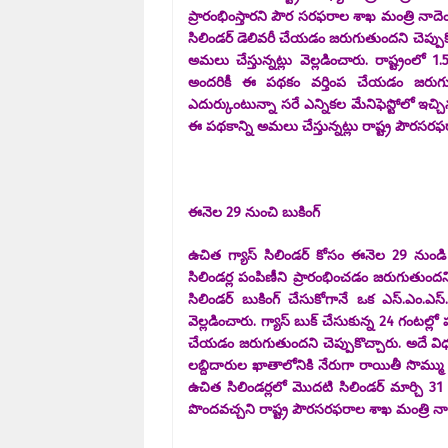
ప్రారంభింస్తారని పౌర సరఫరాల శాఖ మంత్రి నాదె
సిలిండర్ డెలివరీ చేయడం జరుగుతుందని చెప్పుకొచ్చ
అమలు చేస్తున్నట్లు వెల్లడించారు. రాష్ట్రంలో 1.
అందరికీ ఈ పథకం వర్తింప చేయడం జరుగుతుందన
ఎదుర్కుంటున్నా సరే ఎన్నికల మేనిఫెస్టోలో ఇ
ఈ పథకాన్ని అమలు చేస్తున్నట్లు రాష్ట్ర పౌరసరఫ
ఈనెల 29 నుంచి బుకింగ్
ఉచిత గ్యాస్ సిలిండర్ కోసం ఈనెల 29 నుండి బ
సిలిండర్ల పంపిణీని ప్రారంభించడం జరుగుతుందని
సిలిండర్ బుకింగ్ చేసుకోగానే ఒక ఎస్.ఎం.ఎస్
వెల్లడించారు. గ్యాస్ బుక్ చేసుకున్న 24 గంటల్లో పట
చేయడం జరుగుతుందని చెప్పుకొచ్చారు. అదే విధంగా
లబ్దిదారుల ఖాతాలోనికి నేరుగా రాయితీ సొమ్
ఉచిత సిలిండర్లలో మొదటి సిలిండర్ మార్చి 3
పొందవచ్చని రాష్ట్ర పౌరసరఫరాల శాఖ మంత్రి నాద