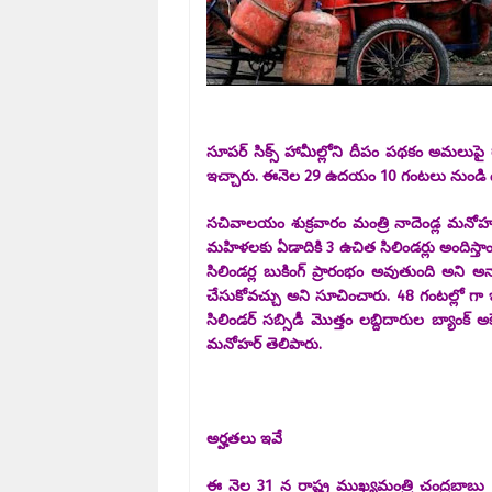
సూపర్ సిక్స్ హామీల్లోని దీపం పథకం అమలుపై ర
ఇచ్చారు. ఈనెల 29 ఉదయం 10 గంటలు నుండి ఉచిత 
సచివాలయం శుక్రవారం మంత్రి నాదెండ్ల మనోహ
మహిళలకు ఏడాదికి 3 ఉచిత సిలిండర్లు అందిస్
సిలిండర్ల బుకింగ్ ప్రారంభం అవుతుంది అని అన్
చేసుకోవచ్చు అని సూచించారు. 48 గంటల్లో గా ఇ
సిలిండర్ సబ్సిడీ మొత్తం లబ్దిదారుల బ్యాంక
మనోహర్ తెలిపారు.
అర్హతలు ఇవే
ఈ నెల 31 న రాష్ట్ర ముఖ్యమంత్రి చంద్రబాబు 