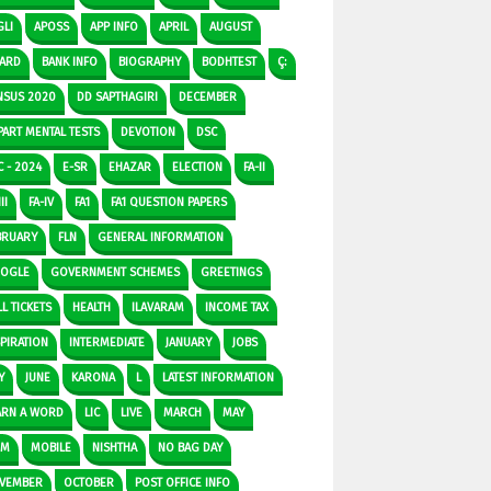
GLI
APOSS
APP INFO
APRIL
AUGUST
ARD
BANK INFO
BIOGRAPHY
BODHTEST
Ç:
NSUS 2020
DD SAPTHAGIRI
DECEMBER
PART MENTAL TESTS
DEVOTION
DSC
C - 2024
E-SR
EHAZAR
ELECTION
FA-II
II
FA-IV
FA1
FA1 QUESTION PAPERS
BRUARY
FLN
GENERAL INFORMATION
OGLE
GOVERNMENT SCHEMES
GREETINGS
L TICKETS
HEALTH
ILAVARAM
INCOME TAX
SPIRATION
INTERMEDIATE
JANUARY
JOBS
Y
JUNE
KARONA
L
LATEST INFORMATION
ARN A WORD
LIC
LIVE
MARCH
MAY
DM
MOBILE
NISHTHA
NO BAG DAY
VEMBER
OCTOBER
POST OFFICE INFO