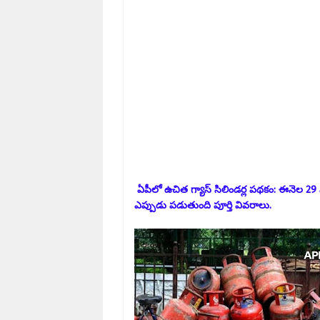
ఏపీలో ఉచిత గ్యాస్ సిలిండర్ల పథకం: ఈనెల 29 
ఎప్పుడు పడుతుంది పూర్తి వివరాలు.