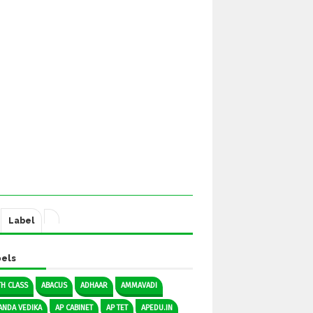
Label
els
TH CLASS
ABACUS
ADHAAR
AMMAVADI
ANDA VEDIKA
AP CABINET
AP TET
APEDU.IN