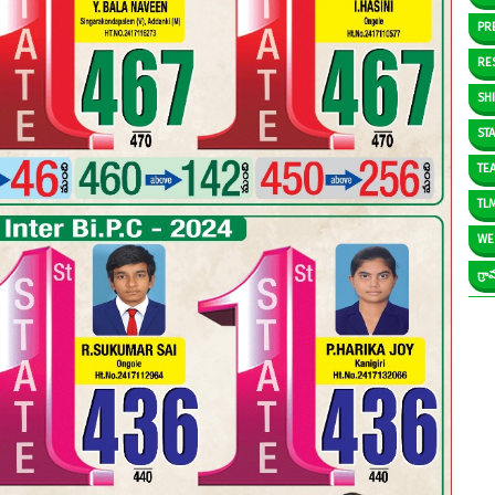
PR
RE
SH
ST
TE
TL
WE
గ్