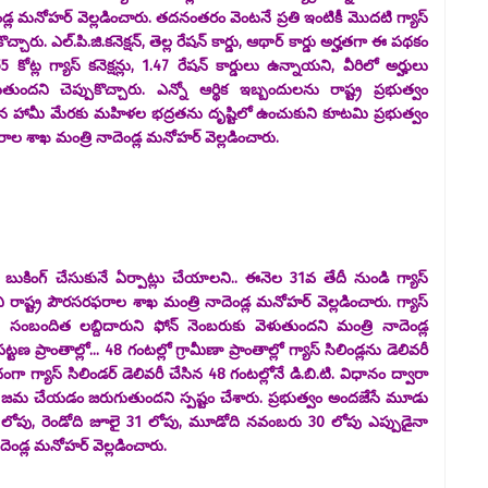
ండ్ల మనోహర్ వెల్లడించారు. తదనంతరం వెంటనే ప్రతి ఇంటికీ మొదటి గ్యాస్
ారు. ఎల్.పి.జి.కనెక్షన్, తెల్ల రేషన్ కార్డు, ఆథార్ కార్డు అర్హతగా ఈ పథకం
55 కోట్ల గ్యాస్ కనెక్షన్లు, 1.47 రేషన్ కార్డులు ఉన్నాయని, వీరిలో అర్హులు
ి చెప్పుకొచ్చారు. ఎన్నో ఆర్థిక ఇబ్బందులను రాష్ట్ర ప్రభుత్వం
చ్చిన హామీ మేరకు మహిళల భద్రతను దృష్టిలో ఉంచుకుని కూటమి ప్రభుత్వం
రాల శాఖ మంత్రి నాదెండ్ల మనోహర్ వెల్లడించారు.
ుకింగ్ చేసుకునే ఏర్పాట్లు చేయాలని.. ఈనెల 31వ తేదీ నుండి గ్యాస్
 రాష్ట్ర పౌరసరఫరాల శాఖ మంత్రి నాదెండ్ల మనోహర్ వెల్లడించారు. గ్యాస్
. సంబందిత లబ్దిదారుని ఫోన్ నెంబరుకు వెళుతుందని మంత్రి నాదెండ్ల
్టణ ప్రాంతాల్లో... 48 గంటల్లో గ్రామీణా ప్రాంతాల్లో గ్యాస్ సిలిండ్లను డెలివరీ
 గ్యాస్ సిలిండర్ డెలివరీ చేసిన 48 గంటల్లోనే డి.బి.టి. విధానం ద్వారా
ము జమ చేయడం జరుగుతుందని స్పష్టం చేశారు. ప్రభుత్వం అందజేసే మూడు
1 లోపు, రెండోది జూలై 31 లోపు, మూడోది నవంబరు 30 లోపు ఎప్పుడైనా
ెండ్ల మనోహర్ వెల్లడించారు.