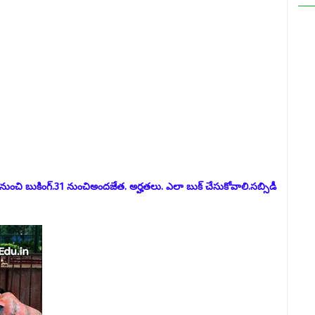
నుంచి బుకింగ్.31 నుంచిఅందజేత. అర్హతలు. ఎలా బుక్ చేసుకోవాలి.సబ్సిడీ