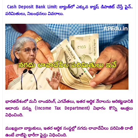
Cash Deposit Bank Limit: బ్యాంక్‌లో ఎక్కువ క్యాష్ డిపాజిట్ చేస్తే ఫైన్..
పరిమితులు, నిబంధనలు వివరాలు.
భారతదేశంలో మనీ లాండరింగ్, ఎగవేతలు, ఇతర ఆర్థిక నేరాలను అరికట్టడానికి
ఆదాయ పన్ను (Income Tax Department) విభాగం కొన్ని ఆంక్షలు
విధించింది.
ముఖ్యంగా బ్యాంకులు, ఇతర ఆర్థిక సంస్థల్లో నగదు లావాదేవీలు పరిమితి దాటి
ఉంటే వాటిపై భారీగా ఫైన్లు విధించింది.