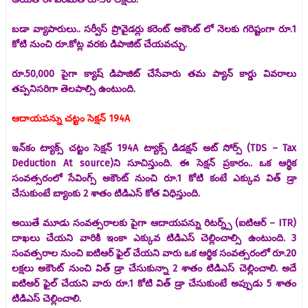
బడా వ్యాపారులు.. సర్వీస్ ప్రొవైడర్లు కరెంట్ అకౌంట్ లో నెలకు గరిష్టంగా రూ.1
కోటి నుంచి రూ.కోట్ల వరకు డిపాజిట్ చేయవచ్చు.
రూ.50,000 పైగా క్యాష్ డిపాజిట్ చేసేవారు తమ ప్యాన్ కార్డు వివరాలు
తప్పనిసరిగా తెలపాల్సి ఉంటుంది.
ఆదాయపన్ను చట్టం సెక్షన్ 194A
ఇన్‌కం ట్యాక్స్ చట్టం సెక్షన్ 194A ట్యాక్స్ డిడక్షన్ అట్ సోర్స్ (TDS – Tax
Deduction At source)ని సూచిస్తుంది. ఈ సెక్షన్ ప్రకారం.. ఒక ఆర్థిక
సంవత్సరంలో సేవింగ్స్ అకౌంట్ నుంచి రూ.1 కోటి కంటే ఎక్కువ విత్ డ్రా
చేసుకుంటే బ్యాంకు 2 శాతం టిడిఎస్ కోత విధిస్తుంది.
అయితే మూడు సంవత్సరాలకు పైగా ఆదాయపన్ను రిటర్న్స్ (ఐటిఆర్ – ITR)
దాఖలు చేయని వారికి ఇంకా ఎక్కువ టిడిఎస్ చెల్లించాల్సి ఉంటుంది. 3
సంవత్సరాల నుంచి ఐటిఆర్ ఫైల్ చేయని వారు ఒక ఆర్థిక సంవత్సరంలో రూ.20
లక్షలు అకౌంట్ నుంచి విత్ డ్రా చేసుకున్నా 2 శాతం టిడిఎస్ చెల్లించాలి. అదే
ఐటిఆర్ ఫైల్ చేయని వారు రూ.1 కోటి విత్ డ్రా చేసుకుంటే అప్పుడు 5 శాతం
టిడిఎస్ చెల్లించాలి.