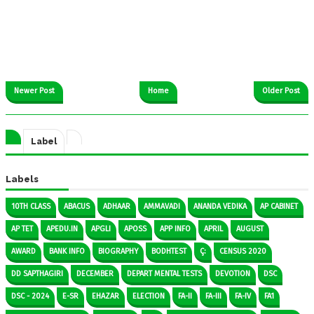
Newer Post
Home
Older Post
Label
Labels
10TH CLASS
ABACUS
ADHAAR
AMMAVADI
ANANDA VEDIKA
AP CABINET
AP TET
APEDU.IN
APGLI
APOSS
APP INFO
APRIL
AUGUST
AWARD
BANK INFO
BIOGRAPHY
BODHTEST
Ç:
CENSUS 2020
DD SAPTHAGIRI
DECEMBER
DEPART MENTAL TESTS
DEVOTION
DSC
DSC - 2024
E-SR
EHAZAR
ELECTION
FA-II
FA-III
FA-IV
FA1