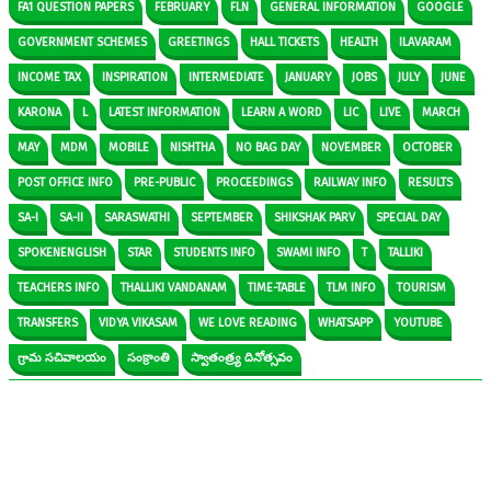
FA1 QUESTION PAPERS
FEBRUARY
FLN
GENERAL INFORMATION
GOOGLE
GOVERNMENT SCHEMES
GREETINGS
HALL TICKETS
HEALTH
ILAVARAM
INCOME TAX
INSPIRATION
INTERMEDIATE
JANUARY
JOBS
JULY
JUNE
KARONA
L
LATEST INFORMATION
LEARN A WORD
LIC
LIVE
MARCH
MAY
MDM
MOBILE
NISHTHA
NO BAG DAY
NOVEMBER
OCTOBER
POST OFFICE INFO
PRE-PUBLIC
PROCEEDINGS
RAILWAY INFO
RESULTS
SA-I
SA-II
SARASWATHI
SEPTEMBER
SHIKSHAK PARV
SPECIAL DAY
SPOKENENGLISH
STAR
STUDENTS INFO
SWAMI INFO
T
TALLIKI
TEACHERS INFO
THALLIKI VANDANAM
TIME-TABLE
TLM INFO
TOURISM
TRANSFERS
VIDYA VIKASAM
WE LOVE READING
WHATSAPP
YOUTUBE
గ్రామ సచివాలయం
సంక్రాంతి
స్వాతంత్ర్య దినోత్సవం