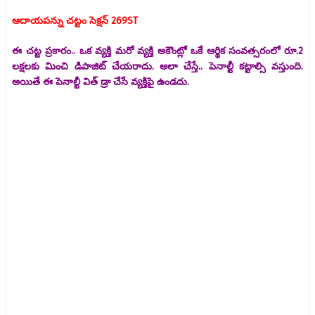
ఆదాయపన్ను చట్టం సెక్షన్ 269ST
ఈ చట్ట ప్రకారం.. ఒక వ్యక్తి మరో వ్యక్తి అకౌంట్లో ఒకే ఆర్థిక సంవత్సరంలో రూ.2
లక్షలకు మించి డిపాజిట్ చేయరాదు. అలా చేస్తే.. పెనాల్టీ కట్టాల్సి వస్తుంది.
అయితే ఈ పెనాల్టీ విత్ డ్రా చేసే వ్యక్తిపై ఉండదు.