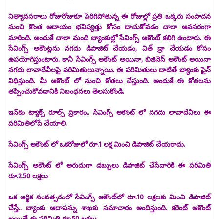
నిత్యావసరాలు రోజురోజుకూ పెరిగిపోతున్న ఈ రోజుల్లో ప్రతి ఒక్కరు సంపాదన
నుంచి కొంత ఆదాయం భవిష్యత్తు కోసం దాచుకోవడం చాలా అవసరంగా
మారింది. అందుకే చాలా మంది బ్యాంకుల్లో సేవింగ్స్ అకౌంట్ కలిగి ఉంటారు. ఈ
సేవింగ్స్ అకౌంట్లను నగదు డిపాజిట్ చేయడం, విత్ డ్రా చేయడం కోసం
ఉపయోగిస్తుంటారు. కానీ సేవింగ్స్ అకౌంట్ అయినా, బిజినెస్ అకౌంట్ అయినా
నగదు లావాదేవీలపై పరిమితులున్నాయి. ఈ పరిమితులు దాటితే బ్యాంకు ఫైన్
విధిస్తుంది. మీ అకౌంట్ లో నుంచి కోతలు చేస్తుంది. అందుకే ఈ కోతలను
తప్పించుకోవడానికి నిబంధనలు తెలసుకోండి.
ఇన్‌కం ట్యాక్స్ రూల్స్ ప్రకారం.. సేవింగ్స్ అకౌంట్ లో నగదు లావాదేవీలు ఈ
పరిమితిలోపే చేయాలి.
సేవింగ్స్ అకౌంట్ లో ఒకరోజులో రూ.1 లక్ష మించి డిపాజిట్ చేయరాదు.
సేవింగ్స్ అకౌంట్ లో అరుదుగా డబ్బులు డిపాజిట్ చేసేవారికి ఈ పరిమితి
రూ.2.50 లక్షలు
ఒక ఆర్థిక సంవత్సరంలో సేవింగ్స్ అకౌంట్‌లో రూ.10 లక్షలకు మించి డిపాజిట్
చేస్తే.. బ్యాంకు ఆదాపన్ను శాఖకు సమాచారం అందిస్తుంది. కరెంట్ అకౌంట్
అయితే ఈ పరిమితి రూ.50 లక్షలు.