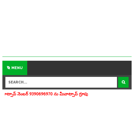
MENU
9390696970 ను మీవాట్సాప్ గ్రూపులో add చేయగలరు www.apedu.in.