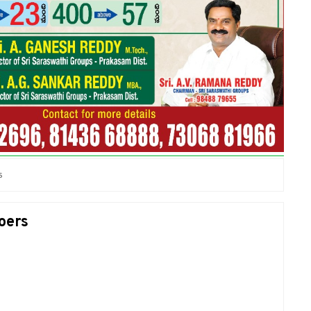
s
oers