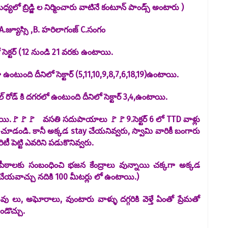
యలో బ్రిడ్జి ల నిర్మించారు వాటినే కంటూన్ పాండ్స్ అంటారు )
జ్యూస్సి ,B.
హరిలాగంజ్ C.సంగం
లో సెక్టర్ (12 నుండి 21 వరకు ఉంటాయి.
టుంది దీనిలో సెక్టార్ (5,11,10,9,8,7,6,18,19)ఉంటాయి.
 రోడ్ కి దగరలో ఉంటుంది దీనిలో సెక్టార్ 3,4,ఉంటాయి.
ి.🚩🚩🚩 వసతి సదుపాయాలు 🚩🚩9.సెక్టర్ 6 లో TTD వాళ్లు
డా చూడండి. కానీ అక్కడ stay చేయనివ్వరు, స్వామి వారికీ బంగారు
 పెట్టి ఎవరిని పడుకొనివ్వరు.
్ద పీఠాలకు సంబంధించి భజన కేంద్రాలు వున్నాయి చక్కగా అక్కడ
టే చేయవాచ్చు నదికి 100 మీటర్లు లో ఉంటాయి.)
ధువు లు, అఘోరాలు, వుంటారు వాళ్ళు దగ్గరికి వెళ్తే ఏంతో ప్రేమతో
డొచ్చు.