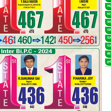
PR
RE
SH
ST
TE
TL
WE
గ్