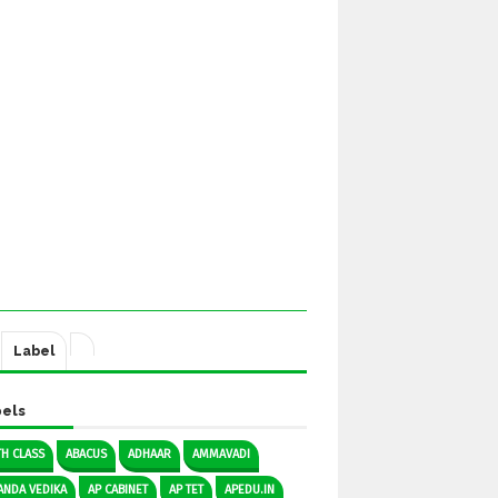
Label
els
TH CLASS
ABACUS
ADHAAR
AMMAVADI
ANDA VEDIKA
AP CABINET
AP TET
APEDU.IN