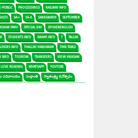
E-PUBLIC
PROCEEDINGS
RAILWAY INFO
SULTS
SA-I
SA-II
SARASWATHI
SEPTEMBER
IKSHAK PARV
SPECIAL DAY
SPOKENENGLISH
AR
STUDENTS INFO
SWAMI INFO
T
TALLIKI
ACHERS INFO
THALLIKI VANDANAM
TIME-TABLE
M INFO
TOURISM
TRANSFERS
VIDYA VIKASAM
 LOVE READING
WHATSAPP
YOUTUBE
రామ సచివాలయం
సంక్రాంతి
స్వాతంత్ర్య దినోత్సవం