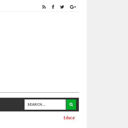
Educational
and General Updates కోసం నా వాట్సాప్ నెంబర్ 9390696