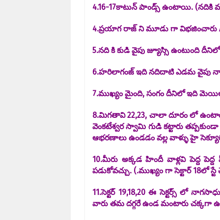
4.16-17కాటున్ పాండ్స్ ఉంటాయి. (నదికి మధ్
4.ప్రయాగ రాజ్ ని మూడు గా విభజించారు A.
5.నది కి కుడి వైపు జ్యూస్సి ఉంటుంది దీని
6.హరిలాగంజ్ ఇది నదిదాటి ఎడమ వైపు నా ఉం
7.ముఖ్యం మైంది, సంగం దీనిలో ఇది మెయిల్
8.మిగతావి 22,23, చాలా దూరం లో ఉంటాయ
వెంకటేశ్వర స్వామి గుడి కట్టారు తప్పకుం
ఆభరణాలు ఉండడం వల్ల వాళ్ళు హై సెక్యూరిటీ
10.మీరు అక్కడ హిందీ వాళ్లవి పెద్ద పెద
పడుకోవచ్చు. (.ముఖ్యం గా సెక్టార్ 18లో స్
11.సెక్టర్ 19,18,20 ఈ సెక్టర్స్ లో నాగసా
వారు తమ దగ్గరే ఉండ మంటారు చక్కగా ఉం