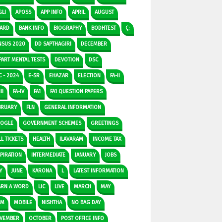
GLI
APOSS
APP INFO
APRIL
AUGUST
ARD
BANK INFO
BIOGRAPHY
BODHTEST
Ç:
NSUS 2020
DD SAPTHAGIRI
DECEMBER
PART MENTAL TESTS
DEVOTION
DSC
C - 2024
E-SR
EHAZAR
ELECTION
FA-II
II
FA-IV
FA1
FA1 QUESTION PAPERS
BRUARY
FLN
GENERAL INFORMATION
OGLE
GOVERNMENT SCHEMES
GREETINGS
L TICKETS
HEALTH
ILAVARAM
INCOME TAX
SPIRATION
INTERMEDIATE
JANUARY
JOBS
Y
JUNE
KARONA
L
LATEST INFORMATION
ARN A WORD
LIC
LIVE
MARCH
MAY
DM
MOBILE
NISHTHA
NO BAG DAY
VEMBER
OCTOBER
POST OFFICE INFO