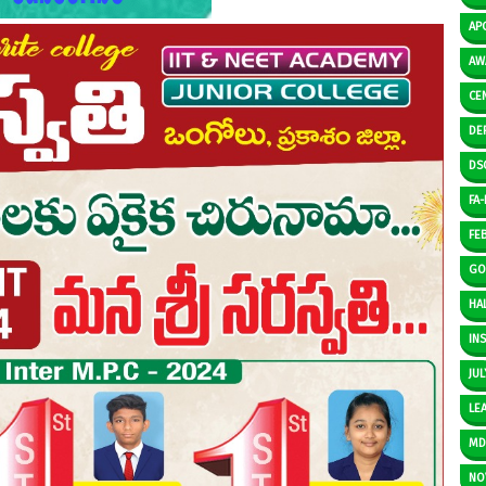
AP
AW
CE
DE
DS
FA-I
FE
GO
HAL
IN
JUL
LE
M
NO