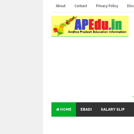
About
Contact
Privacy Policy
Disc
HOME
EBADI
SALARY SLIP