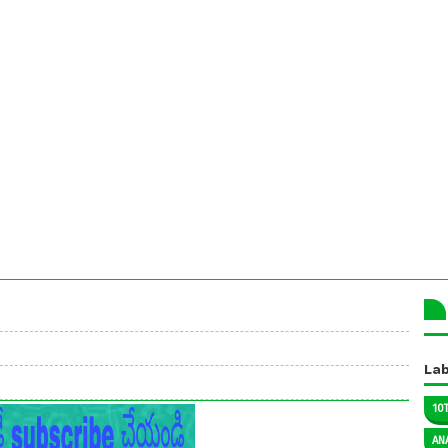
Lab
10
AN