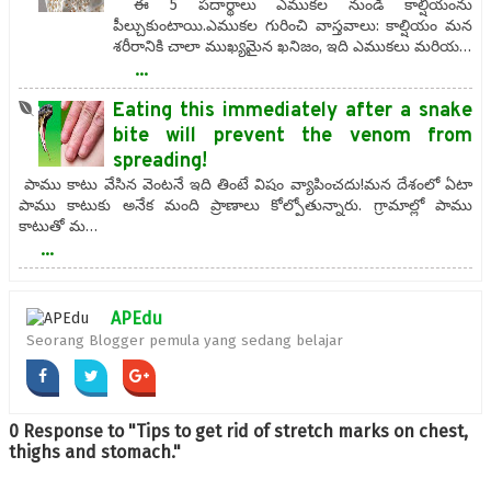
ఈ 5 పదార్థాలు ఎముకల నుండి కాల్షియంను
పీల్చుకుంటాయి.ఎముకల గురించి వాస్తవాలు: కాల్షియం మన
శరీరానికి చాలా ముఖ్యమైన ఖనిజం, ఇది ఎముకలు మరియ…
...
Eating this immediately after a snake
bite will prevent the venom from
spreading!
పాము కాటు వేసిన వెంటనే ఇది తింటే విషం వ్యాపించదు!మన దేశంలో ఏటా
పాము కాటుకు అనేక మంది ప్రాణాలు కోల్పోతున్నారు. గ్రామాల్లో పాము
కాటుతో మ…
...
APEdu
Seorang Blogger pemula yang sedang belajar
0 Response to "Tips to get rid of stretch marks on chest,
thighs and stomach."