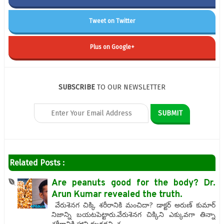
Tweet on Twitter
Plus on Google+
SUBSCRIBE
TO OUR NEWSLETTER
Related Posts :
Are peanuts good for the body? Dr.
Arun Kumar revealed the truth.
వేరుశెనగ చిక్కి శరీరానికి మంచిదా? డాక్టర్ అరుణ్ కుమార్
నిజాన్ని బయటపెట్టారు.వేరుశెనగ చిక్కిని ఎక్కువగా తిన్నా