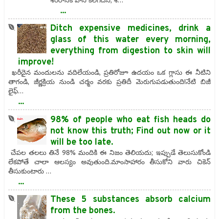
శరీరానికి హాని కలగదని, శ…
...
Ditch expensive medicines, drink a
glass of this water every morning,
everything from digestion to skin will
improve!
ఖరీదైన మందులను వదిలేయండి, ప్రతిరోజూ ఉదయం ఒక గ్లాసు ఈ నీటిని
తాగండి, జీర్ణక్రియ నుండి చర్మం వరకు ప్రతిదీ మెరుగుపడుతుంది!నేటి బిజీ
లైఫ్‌…
...
98% of people who eat fish heads do
not know this truth; Find out now or it
will be too late.
చేపల తలలు తినే 98% మందికి ఈ నిజం తెలియదు; ఇప్పుడే తెలుసుకోండి
లేకపోతే చాలా ఆలస్యం అవుతుంది.మాంసాహారం తీసుకోని వారు చికెన్
తీసుకుంటారు …
...
These 5 substances absorb calcium
from the bones.