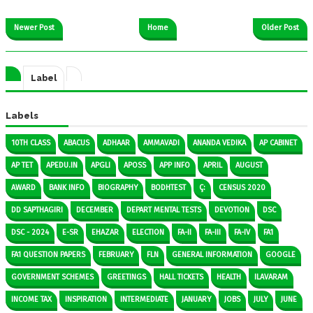
Newer Post
Home
Older Post
Label
Labels
10TH CLASS
ABACUS
ADHAAR
AMMAVADI
ANANDA VEDIKA
AP CABINET
AP TET
APEDU.IN
APGLI
APOSS
APP INFO
APRIL
AUGUST
AWARD
BANK INFO
BIOGRAPHY
BODHTEST
Ç:
CENSUS 2020
DD SAPTHAGIRI
DECEMBER
DEPART MENTAL TESTS
DEVOTION
DSC
DSC - 2024
E-SR
EHAZAR
ELECTION
FA-II
FA-III
FA-IV
FA1
FA1 QUESTION PAPERS
FEBRUARY
FLN
GENERAL INFORMATION
GOOGLE
GOVERNMENT SCHEMES
GREETINGS
HALL TICKETS
HEALTH
ILAVARAM
INCOME TAX
INSPIRATION
INTERMEDIATE
JANUARY
JOBS
JULY
JUNE