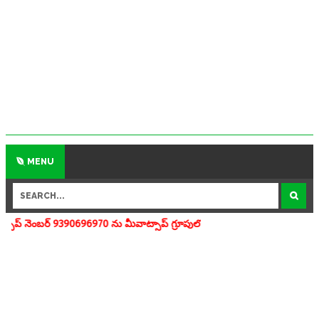
MENU
696970 ను మీవాట్సాప్ గ్రూపులో add చేయగలరు www.apedu.in.