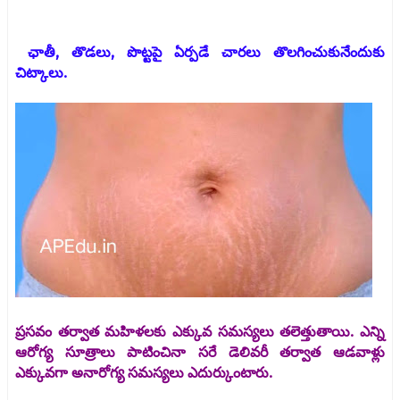
ఛాతీ, తొడలు, పొట్టపై ఏర్పడే చారలు తొలగించుకునేందుకు
చిట్కాలు.
ప్రసవం తర్వాత మహిళలకు ఎక్కువ సమస్యలు తలెత్తుతాయి. ఎన్ని
ఆరోగ్య సూత్రాలు పాటించినా సరే డెలివరీ తర్వాత ఆడవాళ్లు
ఎక్కువగా అనారోగ్య సమస్యలు ఎదుర్కుంటారు.