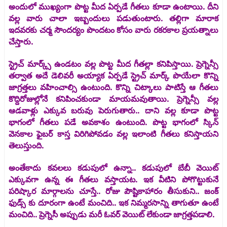
అందులో ముఖ్యంగా పొట్ట మీద ఏర్పడే గీతలు కూడా ఉంటాయి. దీని
వల్ల వారు చాలా ఇబ్బందులు పడుతుంటారు. తల్లిగా మారాక
ఇదవరకు చర్మ సౌందర్యం పొందటం కోసం వారు రకరకాల ప్రయత్నాలు
చేస్తారు.
స్ట్రెచ్ మార్క్స్ ఉండటం వల్ల పొట్ట మీద గీతల్లా కనిపిస్తాయి. ప్రెగ్నెన్సీ
తర్వాత అదే డెలివరీ అయ్యాక ఏర్పడే స్ట్రెచ్ మార్క్ పొయేలా కొన్ని
జాగ్రత్తలు వహించాల్సి ఉంటుంది. కొన్ని చిట్కాలు పాటిస్తే ఆ గీతలు
కొద్దిరోజుల్లోనే కనిపించకుండా మాయమవుతాయి. ప్రెగ్నెన్సీ వల్ల
ఆడవాళ్లు ఎక్కువ బరువు పెరుగుతారు.. దాని వల్ల కూడా పొట్ట
భాగంలో గీతలు పడే అవకాశం ఉంటుంది. పొట్ట భాగంలో స్కిన్
వెనకాల ఫైబర్ కాస్త విరిగిపోవడం వల్ల ఇలాంటి గీతలు కనిస్తాయని
తెలుస్తుంది.
అంతేకాదు కవలలు కడుపులో ఉన్నా.. కడుపులో బేబీ వెయిట్
ఎక్కువగా ఉన్న ఈ గీతలు వస్తాయట. ఇక వీటిని పోగొట్టుకునే
పరిష్కార మార్గాలను చూస్తే.. రోజు పౌష్టికాహారం తీసుకుని.. జంక్
ఫుడ్స్ కు దూరంగా ఉంటే మంచిది.. ఇక నిమ్మరసాన్ని తాగుతూ ఉంటే
మంచిది.. ప్రెగ్నెసీ అప్పుడు మరీ ఓవర్ వెయిట్ లేకుండా జాగ్రత్తపడాలి.