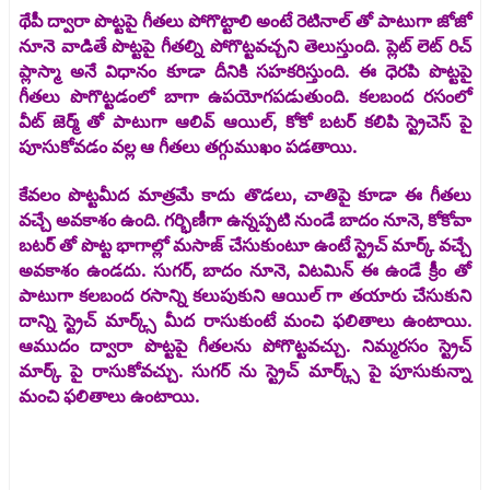
థేపీ ద్వారా పొట్టపై గీతలు పోగొట్టాలి అంటే రెటినాల్ తో పాటుగా జోజో
నూనె వాడితే పొట్టపై గీతల్ని పోగొట్టవచ్చని తెలుస్తుంది. ప్లెట్ లెట్ రిచ్
ప్లాస్మా అనే విధానం కూడా దీనికి సహకరిస్తుంది. ఈ ధెరపి పొట్టపై
గీతలు పొగొట్టడంలో బాగా ఉపయోగపడుతుంది. కలబంద రసంలో
వీట్ జెర్మ్ తో పాటుగా ఆలివ్ ఆయిల్, కోకో బటర్ కలిపి స్ట్రెచెస్ పై
పూసుకోవడం వల్ల ఆ గీతలు తగ్గుముఖం పడతాయి.
కేవలం పొట్టమీద మాత్రమే కాదు తొడలు, చాతిపై కూడా ఈ గీతలు
వచ్చే అవకాశం ఉంది. గర్భిణీగా ఉన్నప్పటి నుండే బాదం నూనె, కోకోవా
బటర్ తో పొట్ట భాగాల్లో మసాజ్ చేసుకుంటూ ఉంటే స్ట్రెచ్ మార్క్ వచ్చే
అవకాశం ఉండదు. సుగర్, బాదం నూనె, విటమిన్ ఈ ఉండే క్రీం తో
పాటుగా కలబంద రసాన్ని కలుపుకుని ఆయిల్ గా తయారు చేసుకుని
దాన్ని స్ట్రెచ్ మార్క్స్ మీద రాసుకుంటే మంచి ఫలితాలు ఉంటాయి.
ఆముదం ద్వారా పొట్టపై గీతలను పోగొట్టవచ్చు. నిమ్మరసం స్ట్రెచ్
మార్క్ పై రాసుకోవచ్చు. సుగర్ ను స్ట్రెచ్ మార్క్స్ పై పూసుకున్నా
మంచి ఫలితాలు ఉంటాయి.