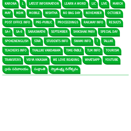
KARONA
L
LATEST INFORMATION
LEARN A WORD
LIC
LIVE
MARCH
MAY
MDM
MOBILE
NISHTHA
NO BAG DAY
NOVEMBER
OCTOBER
POST OFFICE INFO
PRE-PUBLIC
PROCEEDINGS
RAILWAY INFO
RESULTS
SA-I
SA-II
SARASWATHI
SEPTEMBER
SHIKSHAK PARV
SPECIAL DAY
SPOKENENGLISH
STAR
STUDENTS INFO
SWAMI INFO
T
TALLIKI
TEACHERS INFO
THALLIKI VANDANAM
TIME-TABLE
TLM INFO
TOURISM
TRANSFERS
VIDYA VIKASAM
WE LOVE READING
WHATSAPP
YOUTUBE
గ్రామ సచివాలయం
సంక్రాంతి
స్వాతంత్ర్య దినోత్సవం