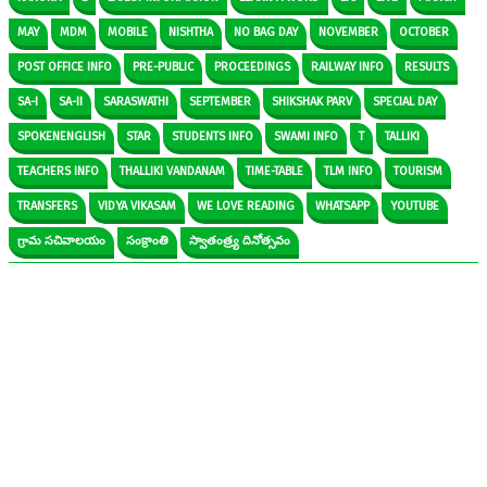
MAY
MDM
MOBILE
NISHTHA
NO BAG DAY
NOVEMBER
OCTOBER
POST OFFICE INFO
PRE-PUBLIC
PROCEEDINGS
RAILWAY INFO
RESULTS
SA-I
SA-II
SARASWATHI
SEPTEMBER
SHIKSHAK PARV
SPECIAL DAY
SPOKENENGLISH
STAR
STUDENTS INFO
SWAMI INFO
T
TALLIKI
TEACHERS INFO
THALLIKI VANDANAM
TIME-TABLE
TLM INFO
TOURISM
TRANSFERS
VIDYA VIKASAM
WE LOVE READING
WHATSAPP
YOUTUBE
గ్రామ సచివాలయం
సంక్రాంతి
స్వాతంత్ర్య దినోత్సవం