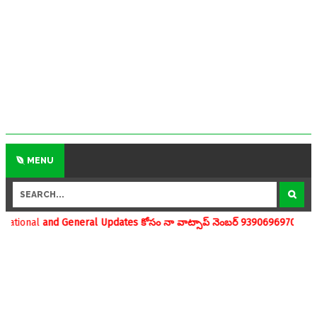
MENU
eneral Updates కోసం నా వాట్సాప్ నెంబర్ 9390696970 ను మీవాట్సాప్ గ్రూ