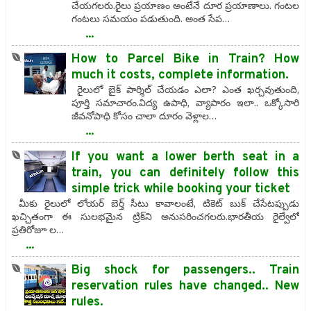
చేయగలరు.రైలు ప్రయాణం అంటేనే దూర ప్రయాణాలు. గంటల
గంటలు సమయం పడుతుంది. అంత సేప…
...
How to Parcel Bike in Train? How
much it costs, complete information.
రైలులో బైక్ పార్శిల్ చేయడం ఎలా? ఎంత ఖర్చవుతుంది,
పూర్తి సమాచారం.విద్య ఉపాధి, వ్యాపారం ఇలా.. ఒక్కోసారి
జీవనోపాధి కోసం చాలా దూరం వెళ్లాల…
...
If you want a lower berth seat in a
train, you can definitely follow this
simple trick while booking your ticket
మీకు రైలులో లోయర్ బెర్త్ సీటు కావాలంటే, టికెట్ బుక్ చేసేటప్పుడు
ఖచ్చితంగా ఈ సులభమైన ట్రిక్‌ని అనుసరించగలరు.భారతీయ రైల్వేలో
ప్రతిరోజూ ల…
...
Big shock for passengers.. Train
reservation rules have changed.. New
rules.