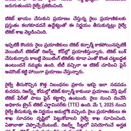
జరుగుతుందని రైల్వే ప్రకటించింది.
టికెట్ ఖాయం చేసుకుని ప్రయాణం చేస్తున్న రైలు ప్రయాణికులకు
ప్రస్తుతం కలగకూడదనే ఉద్దేశ్యంతో ఈ నిర్ణయం తీసుకున్నట్లు రైల్వే
టికెట్ శాఖ వెల్లడించింది.
ఇప్పటికీ కొందరు రైలు ప్రయాణికులు టికెట్ కన్ఫార్మ్ కాకపోయినప్పటికీ
వెయిటింగ్ టికెట్⁬తో రిజర్వ్డ్ కోచ్⁬ల్లో ప్రయాణిస్తున్నారు. టికెట్ బుక్
చేసుకున్నారు కాబట్టి వెయిటింగ్ టికెట్⁬కు కూడా ఎంతో కొంత చట్టబద్ధత
ఉంటుందనే నమ్మకం ఉంది. టీటీ వచ్చినా ఆ టికెట్ చూపించి ఫైన్
అమౌంట్ కట్టి హాయిగా ప్రయాణం చేస్తున్నారు.
రైల్వే తీసుకొచ్చిన కొత్త నిబంధనల ప్రకారం ఇకపై ఇలా నడపడం
కుదరదు. రిజర్వ్డ్ కోచుల్లో టికెట్ కన్ఫార్మ్ కాకుండా ప్రయాణం చేస్తే ఫుల్
టికెట్ ఫేర్⁬తో పాటు ఫైన్ కట్టాల్సి ఉంటుంది. రైలు నుంచి దించేసే
అధికారం ట్రైన్ టికెట్ ఎగ్జామినర్⁬కు (TTE) ఉంది. మే 1, 2025 నుంచి
రైల్వే తీసుకున్న ఈ నిర్ణయం అమల్లోకి వచ్చింది. రైలు ప్రయాణికులు ఈ
శాఖ సూచనల దృష్టిలో పెట్టుకోవాలని రైల్వే శాఖ సూచించింది.
ఏతావాతా చెప్పొచ్చేదేంటంటే.. రిజర్వ్డ్ సీట్లలో వినియోగించే అర్హత