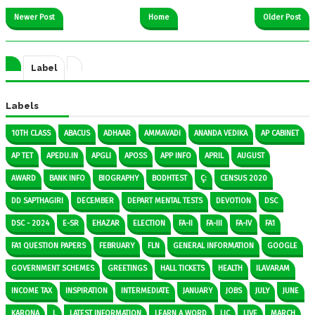
Newer Post
Home
Older Post
Label
Labels
10TH CLASS
ABACUS
ADHAAR
AMMAVADI
ANANDA VEDIKA
AP CABINET
AP TET
APEDU.IN
APGLI
APOSS
APP INFO
APRIL
AUGUST
AWARD
BANK INFO
BIOGRAPHY
BODHTEST
Ç:
CENSUS 2020
DD SAPTHAGIRI
DECEMBER
DEPART MENTAL TESTS
DEVOTION
DSC
DSC - 2024
E-SR
EHAZAR
ELECTION
FA-II
FA-III
FA-IV
FA1
FA1 QUESTION PAPERS
FEBRUARY
FLN
GENERAL INFORMATION
GOOGLE
GOVERNMENT SCHEMES
GREETINGS
HALL TICKETS
HEALTH
ILAVARAM
INCOME TAX
INSPIRATION
INTERMEDIATE
JANUARY
JOBS
JULY
JUNE
KARONA
L
LATEST INFORMATION
LEARN A WORD
LIC
LIVE
MARCH