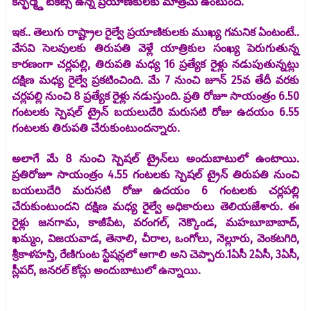
కన్ఫర్మ్డ్ టికెట్స్ ఉన్న ప్రయాణికులకు మాత్రమే ఉంటుంది.
ఇక.. తెలుగు రాష్ట్రాల రైల్వే ప్రయాణికులకు ముఖ్య గమనిక ఏంటంటే..
వేసవి సెలవులకు తిరుపతి వెళ్లే యాత్రికుల సంఖ్య పెరుగుతున్న
కారణంగా చర్లపల్లి, తిరుపతి మధ్య 16 ప్రత్యేక రైళ్లు నడుపుతున్నట్లు
దక్షిణ మధ్య రైల్వే ప్రకటించింది. మే 7 నుంచి జూన్ 25వ తేదీ వరకు
చర్లపల్లి నుంచి 8 ప్రత్యేక రైళ్లు నడుస్తుంది. ప్రతి రోజూ సాయంత్రం 6.50
గంటలకు స్పెషల్ ట్రైన్ బయలుదేరి మరుసటి రోజు ఉదయం 6.55
గంటలకు తిరుపతి చేరుకుంటుందన్నారు.
అలాగే మే 8 నుంచి స్పెషల్ ట్రైన్‌లు అందుబాటులో ఉంటాయి.
ప్రతిరోజూ సాయంత్రం 4.55 గంటలకు స్పెషల్ ట్రైన్ తిరుపతి నుంచి
బయలుదేరి మరుసటి రోజు ఉదయం 6 గంటలకు చర్లపల్లి
చేరుకుంటుందని దక్షిణ మధ్య రైల్వే అధికారులు తెలియజేశారు. ఈ
రైళ్లు జనగామ, కాజీపేట, వరంగల్, నెక్కొండ, మహబూబాబాద్,
ఖమ్మం, విజయవాడ, తెనాలి, చీరాల, ఒంగోలు, నెల్లూరు, వెంకటగిరి,
శ్రీకాళహస్తి, రేణిగుంట స్టేషన్లలో ఆగాలి అని చెప్పారు.1ఏసీ 2ఏసీ, 3ఏసీ,
స్లీపర్, జనరల్ కోచ్లు అందుబాటులో ఉన్నాయి.