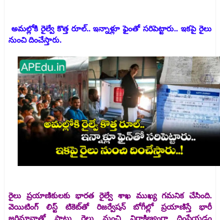
అమల్లోకి రైల్వే కొత్త రూల్.. ఇన్నాళ్లూ ఫైంతో సరిపెట్టారు.. ఇకపై రైలు
నుంచి దించేస్తారు.
రైలు ప్రయాణికులకు భారత రైల్వే శాఖ ముఖ్య గమనిక చేసింది.
వెయిటింగ్ లిస్ట్ టికెట్‌తో రిజర్వేషన్ బోగీల్లో ప్రయాణిస్తే భారీ
జరిమానాతో పాటు రైలు నుంచి నిర్ధాక్షిణ్యంగా దింపేయడం