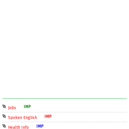
IMP
Jobs
IMP
Spoken English
IMP
Health Info