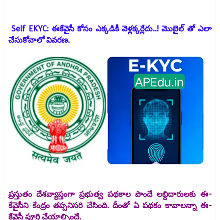
Self EKYC: ఈకేవైసీ కోసం ఎక్కడికీ వెళ్లక్కర్లేదు..! మొబైల్ తో ఎలా
చేసుకోవాలో వివరణ.
ప్రస్తుతం దేశవ్యాప్తంగా ప్రభుత్వ పథకాల పొందే లబ్దిదారులకు ఈ-
కేవైసీని కేంద్రం తప్పనిసరి చేసింది. దీంతో ఏ పథకం కావాలన్నా ఈ-
కేవైసీ పూర్తి చేయాల్సిందే.