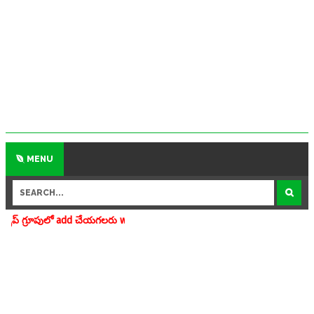
MENU
dd చేయగలరు www.apedu.in.