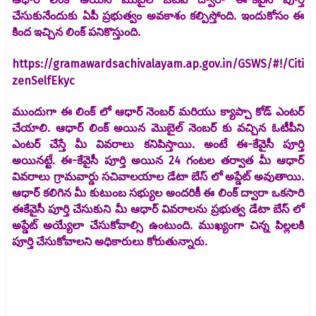
చేసుకునేందుకు ఏపీ ప్రభుత్వం అవకాశం కల్పిస్తోంది. ఇందుకోసం ఈ
కింద ఇచ్చిన లింక్ పనికొస్తుంది.
https://gramawardsachivalayam.ap.gov.in/GSWS/#!/Citi
zenSelfEkyc
ముందుగా ఈ లింక్ లో ఆధార్ నెంబర్ మరియు క్యాప్చా కోడ్ ఎంటర్
చేయాలి. ఆధార్ లింక్ అయిన మొబైల్ నెంబర్ కు వచ్చిన ఓటీపీని
ఎంటర్ చేస్తే మీ వివరాలు కనిపిస్తాయి. అంటే ఈ-కేవైసీ పూర్తి
అయినట్టే. ఈ-కేవైసీ పూర్తి అయిన 24 గంటల తర్వాత మీ ఆధార్
వివరాలు గ్రామవార్డు సచివాలయాల డేటా బేస్ లో అప్డేట్ అవుతాయి.
ఆధార్ కలిగిన మీ కుటుంబ సభ్యుల అందరికీ ఈ లింక్ ద్వారా ఒకసారి
ఈకేవైసీ పూర్తి చేసుకుని మీ ఆధార్ వివరాలను ప్రభుత్వ డేటా బేస్ లో
అప్డేట్ అయ్యేలా చేసుకోవాల్సి ఉంటుంది. ముఖ్యంగా చిన్న పిల్లలకి
పూర్తి చేసుకోవాలని అధికారులు కోరుతున్నారు.