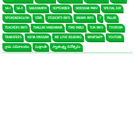
SA-I
SA-II
SARASWATHI
SEPTEMBER
SHIKSHAK PARV
SPECIAL DAY
SPOKENENGLISH
STAR
STUDENTS INFO
SWAMI INFO
T
TALLIKI
TEACHERS INFO
THALLIKI VANDANAM
TIME-TABLE
TLM INFO
TOURISM
TRANSFERS
VIDYA VIKASAM
WE LOVE READING
WHATSAPP
YOUTUBE
గ్రామ సచివాలయం
సంక్రాంతి
స్వాతంత్ర్య దినోత్సవం