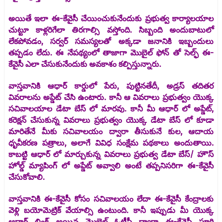
అయితే ఇలా ఈ-కేవైసీ చేయించుకునేందుకు ప్రభుత్వ కార్యాలయాల
చుట్టూ కాళ్లరిగేలా తిరగాల్సి వస్తోంది. సిబ్బంది అందుబాటులో
లేకపోవడం, సర్వర్ సమస్యలతో అక్కడా జనానికి ఇబ్బందులు
తప్పడం లేదు. ఈ నేపథ్యంలో తాజాగా మొబైల్ ఫోన్ తో సెల్ఫ్ ఈ-
కేవైసీ ఎలా చేసుకునేందుకు అవకాశం కల్పిస్తున్నారు.
వాస్తవానికి ఆధార్ కార్డులో పేరు, పుట్టినతేదీ, అడ్రస్ తదితర
వివరాలను అప్డేట్ చేసి ఉంటారు. కానీ ఆ వివరాలు ప్రభుత్వం యొక్క
సచివాలయాల డేటా బేస్ లో మారవు. కానీ మీ ఆధార్ లో అప్డేట్,
కరెక్షన్ చేసుకున్న వివరాలు ప్రభుత్వం యొక్క డేటా బేస్ లో కూడా
మారితేనే మీకు సచివాలయం ద్వారా తీసుకునే కుల, ఆదాయ
ధృవీకరణ పత్రాలు, అలాగే వివిధ సంక్షేమ పథకాలు అందుతాయి.
కాబట్టి ఆధార్ లో మార్చుకున్న వివరాలు ప్రభుత్వ డేటా బేస్/ హౌస్
హోల్డ్ మ్యాపింగ్ లో అప్డేట్ అవ్వాలి అంటే తప్పనిసరిగా ఈ-కేవైసీ
చేసుకోవాలి.
వాస్తవానికి ఈ-కేవైసీ కోసం సచివాలయం లేదా ఈ-కేవైసీ కేంద్రాలకు
వెళ్లి బయోమెట్రిక్ వేయాల్సి ఉంటుంది. కానీ ఇప్పుడు మీ యొక్క
ఆధార్ లింక్ అయిన మొబైల్ ఓటీపీ ద్వారా ఈ-కేవైసీ పూర్తి