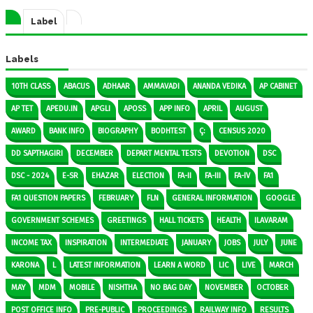
Label
Labels
10TH CLASS
ABACUS
ADHAAR
AMMAVADI
ANANDA VEDIKA
AP CABINET
AP TET
APEDU.IN
APGLI
APOSS
APP INFO
APRIL
AUGUST
AWARD
BANK INFO
BIOGRAPHY
BODHTEST
Ç:
CENSUS 2020
DD SAPTHAGIRI
DECEMBER
DEPART MENTAL TESTS
DEVOTION
DSC
DSC - 2024
E-SR
EHAZAR
ELECTION
FA-II
FA-III
FA-IV
FA1
FA1 QUESTION PAPERS
FEBRUARY
FLN
GENERAL INFORMATION
GOOGLE
GOVERNMENT SCHEMES
GREETINGS
HALL TICKETS
HEALTH
ILAVARAM
INCOME TAX
INSPIRATION
INTERMEDIATE
JANUARY
JOBS
JULY
JUNE
KARONA
L
LATEST INFORMATION
LEARN A WORD
LIC
LIVE
MARCH
MAY
MDM
MOBILE
NISHTHA
NO BAG DAY
NOVEMBER
OCTOBER
POST OFFICE INFO
PRE-PUBLIC
PROCEEDINGS
RAILWAY INFO
RESULTS