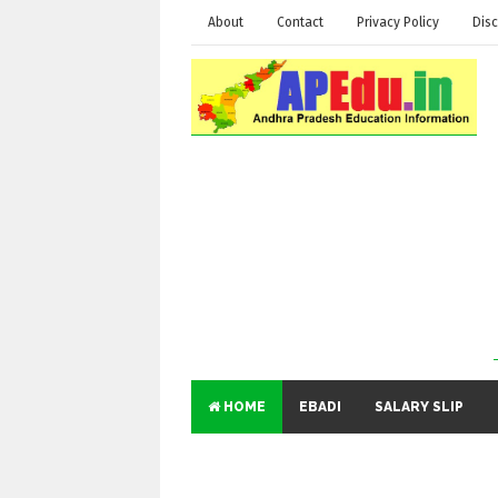
About
Contact
Privacy Policy
Disc
HOME
EBADI
SALARY SLIP