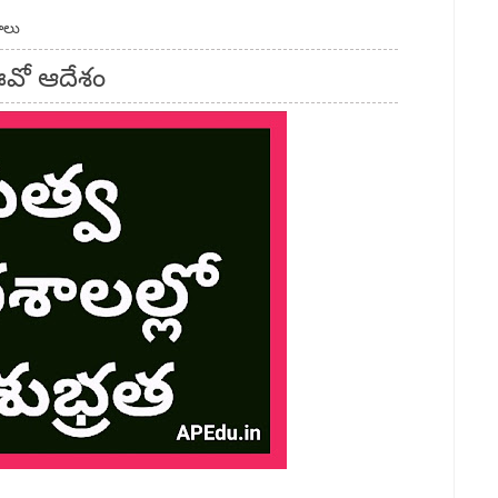
ాలు
ఈవో ఆదేశం