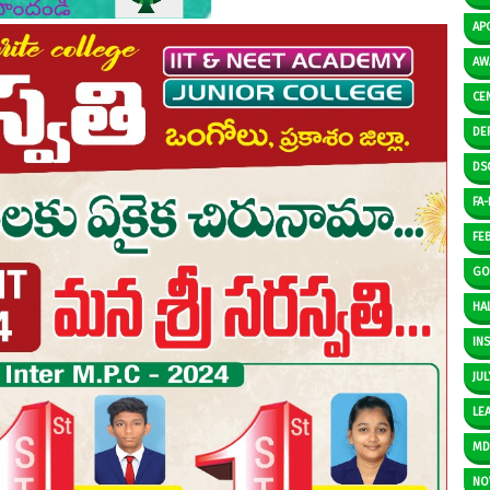
AP
AW
CE
DE
DS
FA-I
FE
GO
HAL
IN
JUL
LE
M
NO