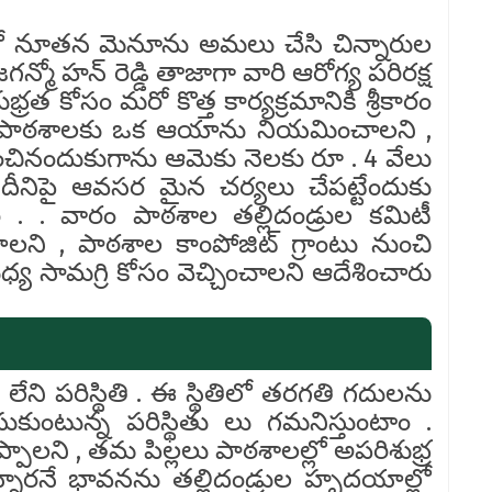
 నూతన మెనూను అమలు చేసి చిన్నారుల
్మో హన్ రెడ్డి తాజాగా వారి ఆరోగ్య పరిరక్ష
రత కోసం మరో కొత్త కార్యక్రమానికి శ్రీకారం
రతి పాఠశాలకు ఒక ఆయాను నియమించాలని ,
ంచినందుకుగాను ఆమెకు నెలకు రూ . 4 వేలు
. దీనిపై ఆవసర మైన చర్యలు చేపట్టేందుకు
. . వారం పాఠశాల తల్లిదండ్రుల కమిటీ
ాలని , పాఠశాల కాంపోజిట్ గ్రాంటు నుంచి
ుధ్య సామగ్రి కోసం వెచ్చించాలని ఆదేశించారు
ని పరిస్థితి . ఈ స్థితిలో తరగతి గదులను
చేసుకుంటున్న పరిస్థితు లు గమనిస్తుంటాం .
చెప్పాలని , తమ పిల్లలు పాఠశాలల్లో అపరిశుభ్ర
నారనే భావనను తల్లిదండ్రుల హృదయాల్లో