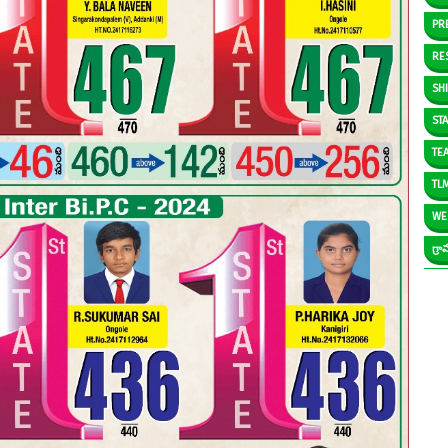
PR
RE
SH
ST
TE
TL
WE
గ్