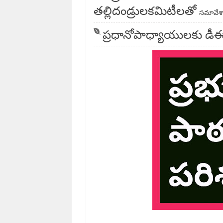
తల్లిదండ్రులకమిటీలతో
సమావేశ
ప్రధానోపాధ్యాయులకు డీ