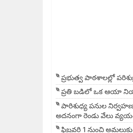
ప్రభుత్వ పాఠశాలల్లో పరిశు
ప్రతి బడిలో ఒక ఆయా 
పారిశుధ్య పనుల నిర్వహణ
అదనంగా రెండు వేలు వ్య
ఫిబ్రవరి 1 నుంచి అమలుక