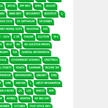
GLI
APOSS
APP INFO
APRIL
AUGUST
ARD
BANK INFO
BIOGRAPHY
BODHTEST
Ç:
NSUS 2020
DD SAPTHAGIRI
DECEMBER
PART MENTAL TESTS
DEVOTION
DSC
C - 2024
E-SR
EHAZAR
ELECTION
FA-II
II
FA-IV
FA1
FA1 QUESTION PAPERS
BRUARY
FLN
GENERAL INFORMATION
OGLE
GOVERNMENT SCHEMES
GREETINGS
L TICKETS
HEALTH
ILAVARAM
INCOME TAX
SPIRATION
INTERMEDIATE
JANUARY
JOBS
Y
JUNE
KARONA
L
LATEST INFORMATION
ARN A WORD
LIC
LIVE
MARCH
MAY
DM
MOBILE
NISHTHA
NO BAG DAY
VEMBER
OCTOBER
POST OFFICE INFO