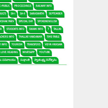
E-PUBLIC
PROCEEDINGS
RAILWAY INFO
SULTS
SA-I
SA-II
SARASWATHI
SEPTEMBER
IKSHAK PARV
SPECIAL DAY
SPOKENENGLISH
AR
STUDENTS INFO
SWAMI INFO
T
TALLIKI
ACHERS INFO
THALLIKI VANDANAM
TIME-TABLE
M INFO
TOURISM
TRANSFERS
VIDYA VIKASAM
 LOVE READING
WHATSAPP
YOUTUBE
రామ సచివాలయం
సంక్రాంతి
స్వాతంత్ర్య దినోత్సవం