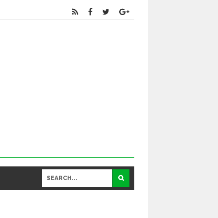
Educational
and General Updates కోసం నా వాట్సాప్ నెంబర