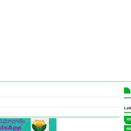
Lab
10
AN