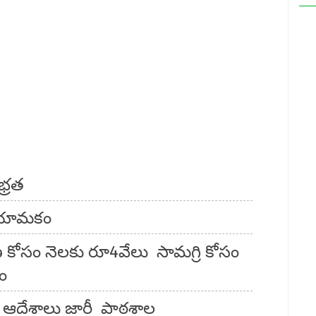
భ్రత
నియామకం
 కోసం నెలకు రూ4వేలు సామగ్రి కోసం
యం
ు ఆదేశాలు జారీ పాఠశాల