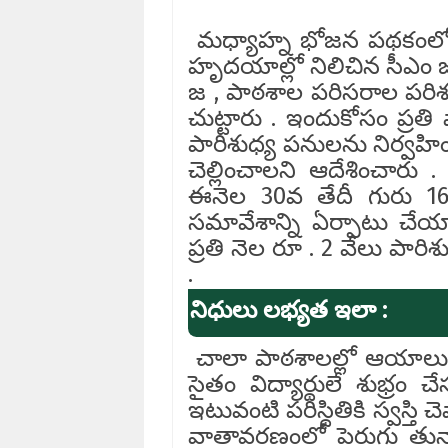
మధ్యాహ్న భోజన పథకంలో
హృదయాల్లో నిలిచిన సీఎం జగన
జ , పాఠశాల పరిసరాల పరిశుభ్
చుట్టారు . ఇందుకోసం ప్
పారిశుధ్య పనులను నిర్వహి
చెల్లించాలని ఆదేశించారు 
ఈనెల 30వ తేదీ గురు 16 
సమావేశాన్ని ఏర్పాటు చేయ
ప్రతి నెల రూ . 2 వేలు పారిశ
.
నిధులు లభ్యత ఇలా :
చాలా పాఠశాలల్లో ఆయాలు లే
సైతం విద్యార్థులే శుభ్రం 
ఇటువంటి పరిస్థితికి స్వస్తి 
వాతావరణంలో పెరుగు తున్