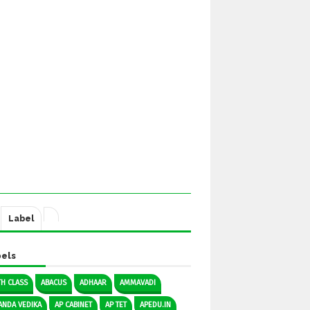
Label
els
TH CLASS
ABACUS
ADHAAR
AMMAVADI
ANDA VEDIKA
AP CABINET
AP TET
APEDU.IN