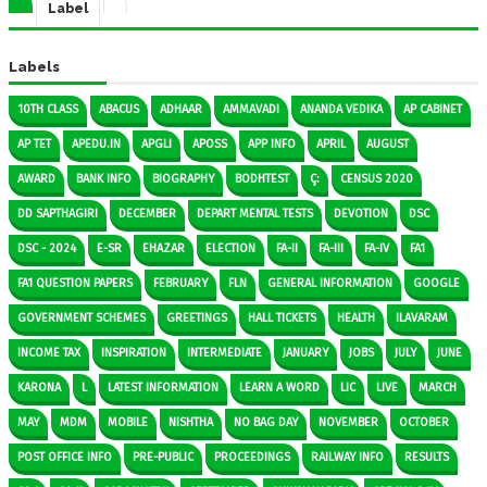
Label
Labels
10TH CLASS
ABACUS
ADHAAR
AMMAVADI
ANANDA VEDIKA
AP CABINET
AP TET
APEDU.IN
APGLI
APOSS
APP INFO
APRIL
AUGUST
AWARD
BANK INFO
BIOGRAPHY
BODHTEST
Ç:
CENSUS 2020
DD SAPTHAGIRI
DECEMBER
DEPART MENTAL TESTS
DEVOTION
DSC
DSC - 2024
E-SR
EHAZAR
ELECTION
FA-II
FA-III
FA-IV
FA1
FA1 QUESTION PAPERS
FEBRUARY
FLN
GENERAL INFORMATION
GOOGLE
GOVERNMENT SCHEMES
GREETINGS
HALL TICKETS
HEALTH
ILAVARAM
INCOME TAX
INSPIRATION
INTERMEDIATE
JANUARY
JOBS
JULY
JUNE
KARONA
L
LATEST INFORMATION
LEARN A WORD
LIC
LIVE
MARCH
MAY
MDM
MOBILE
NISHTHA
NO BAG DAY
NOVEMBER
OCTOBER
POST OFFICE INFO
PRE-PUBLIC
PROCEEDINGS
RAILWAY INFO
RESULTS