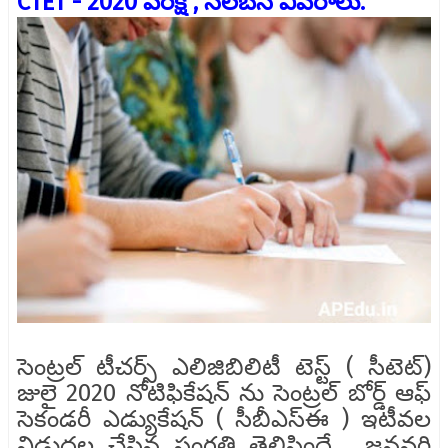
CTET - 2020 పరీక్ష , సిలబస్ వివరాలు.
సెంట్రల్ టీచర్స్ ఎలిజిబిలిటీ టెస్ట్ ( సీటెట్)
జులై 2020 నోటిఫికేషన్ ను సెంట్రల్ బోర్డ్ ఆఫ్
సెకండరీ ఎడ్యుకేషన్ ( సీబీఎస్ఈ ) ఇటీవల
విడుదల చేసిన సంగతి తెలిసిందే . జనవరి