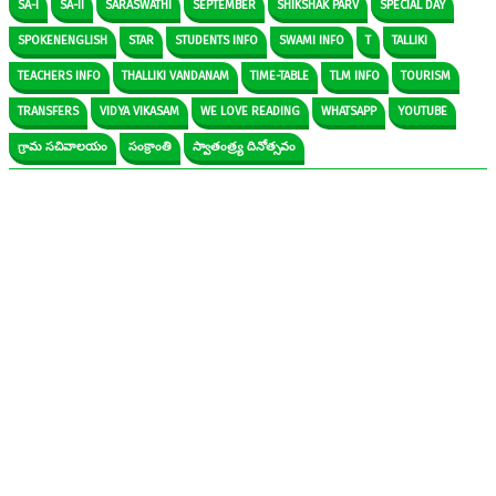
SA-I
SA-II
SARASWATHI
SEPTEMBER
SHIKSHAK PARV
SPECIAL DAY
SPOKENENGLISH
STAR
STUDENTS INFO
SWAMI INFO
T
TALLIKI
TEACHERS INFO
THALLIKI VANDANAM
TIME-TABLE
TLM INFO
TOURISM
TRANSFERS
VIDYA VIKASAM
WE LOVE READING
WHATSAPP
YOUTUBE
గ్రామ సచివాలయం
సంక్రాంతి
స్వాతంత్ర్య దినోత్సవం