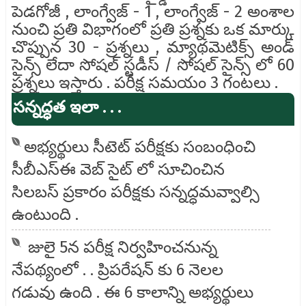
పెడగోజీ , లాంగ్వేజ్ - 1 , లాంగ్వేజ్ - 2 అంశాల
నుంచి ప్రతి విభాగంలో ప్రతి ప్రశ్నకు ఒక మార్కు
చొప్పున 30 - ప్రశ్నలు , మ్యాథమెటిక్స్ అండ్
సైన్స్ లేదా సోషల్ స్టడీస్ / సోషల్ సైన్స్ లో 60
ప్రశ్నలు ఇస్తారు . పరీక్ష సమయం 3 గంటలు .
సన్నద్ధత ఇలా . . .
అభ్యర్థులు సీటెట్ పరీక్షకు సంబంధించి
సీబీఎస్ఈ వెబ్ సైట్ లో సూచించిన
సిలబస్ ప్రకారం పరీక్షకు సన్నద్ధమవ్వాల్సి
ఉంటుంది .
జులై 5న పరీక్ష నిర్వహించనున్న
నేపథ్యంలో . . ప్రిపరేషన్ కు 6 నెలల
గడువు ఉంది . ఈ 6 కాలాన్ని అభ్యర్థులు