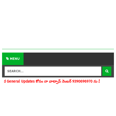
MENU
s కోసం నా వాట్సాప్ నెంబర్ 9390696970 ను మీవాట్సాప్ గ్రూపులో add చేయగ