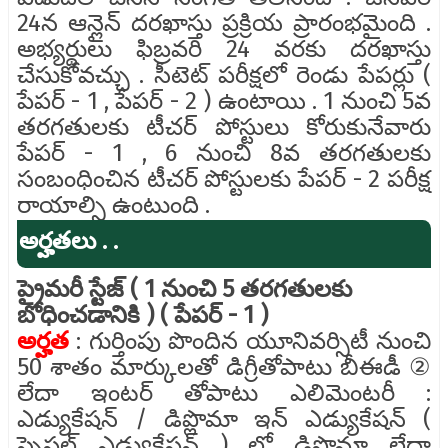
24న ఆన్లైన్ దరఖాస్తు ప్రక్రియ ప్రారంభమైంది .
అభ్యర్థులు ఫిబ్రవరి 24 వరకు దరఖాస్తు
చేసుకోవచ్చు . సీటెట్ పరీక్షలో రెండు పేపర్లు (
పేపర్ - 1 , పేపర్ - 2 ) ఉంటాయి . 1 నుంచి 5వ
తరగతులకు టీచర్ పోస్టులు కోరుకునేవారు
పేపర్ - 1 , 6 నుంచి 8వ తరగతులకు
సంబంధించిన టీచర్ పోస్టులకు పేపర్ - 2 పరీక్ష
రాయాల్సి ఉంటుంది .
అర్హతలు . .
ప్రైమరీ స్టేజ్ ( 1 నుంచి 5 తరగతులకు
బోధించడానికి ) ( పేపర్ - 1 )
అర్హత
: గుర్తింపు పొందిన యూనివర్సిటీ నుంచి
50 శాతం మార్కులతో డిగ్రీతోపాటు బీఈడీ ②
లేదా ఇంటర్ తోపాటు ఎలిమెంటరీ :
ఎడ్యుకేషన్ / డిప్లొమా ఇన్ ఎడ్యుకేషన్ (
స్పెషల్ ఎడ్యుకేషన్ ) లో డిప్లొమా లేదా