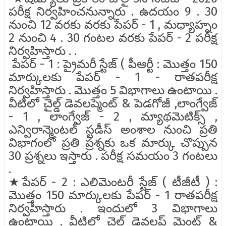
పరీక్ష నిర్వహించనున్నారు . ఉదయం 9 . 30
నుంచి 12 వరకు వరకు పేపర్ - 1 , మధ్యాహ్నం
2 నుంచి 4 . 30 గంటల వరకు పేపర్ - 2 పరీక్ష
నిర్వహిస్తారు . .
పేపర్ - 1 : ప్రైమరీ స్టేజ్ ( పీఆర్టీ : మొత్తం 150
మార్కులకు పేపర్ - 1 - రాతపరీక్ష
నిర్వహిస్తారు . మొత్తం 5 విభాగాలు ఉంటాయి .
వీటిలో చైల్డ్ డెవలప్మెంట్ & పెడగోజీ ,లాంగ్వేజ్
- 1 , లాంగ్వేజ్ - 2 , మ్యాథమెటిక్స్ ,
ఎన్విరాన్మెంటల్ స్టడీస్ అంశాల నుంచి ప్రతి
విభాగంలో ప్రతి ప్రశ్నకు ఒక మార్కు చొప్పున
30 ప్రశ్నలు ఇస్తారు . పరీక్ష సమయం 3 గంటలు
.
★పేపర్ - 2 : ఎలిమెంటరీ స్టేజ్ ( టీజీటీ ) :
మొత్తం 150 మార్కులకు పేపర్ - 1 రాతపరీక్ష
నిర్వహిస్తారు . ఇందులో 3 విభాగాలు
ఉంటాయి . వీటిలో చైల్డ్ డెవలప్ మెంట్ &