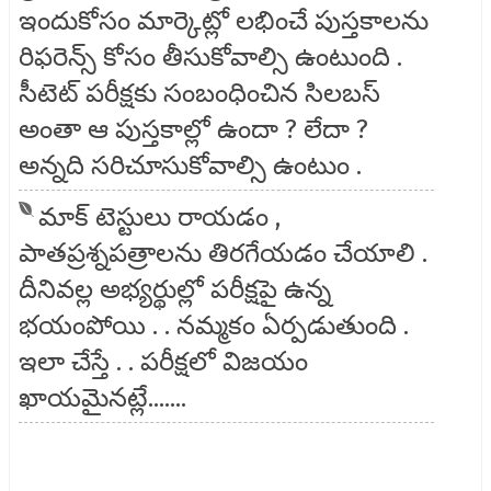
ఇందుకోసం మార్కెట్లో లభించే పుస్తకాలను
రిఫరెన్స్ కోసం తీసుకోవాల్సి ఉంటుంది .
సీటెట్ పరీక్షకు సంబంధించిన సిలబస్
అంతా ఆ పుస్తకాల్లో ఉందా ? లేదా ?
అన్నది సరిచూసుకోవాల్సి ఉంటుం .
మాక్ టెస్టులు రాయడం ,
పాతప్రశ్నపత్రాలను తిరగేయడం చేయాలి .
దీనివల్ల అభ్యర్థుల్లో పరీక్షపై ఉన్న
భయంపోయి . . నమ్మకం ఏర్పడుతుంది .
ఇలా చేస్తే . . పరీక్షలో విజయం
ఖాయమైనట్లే.......