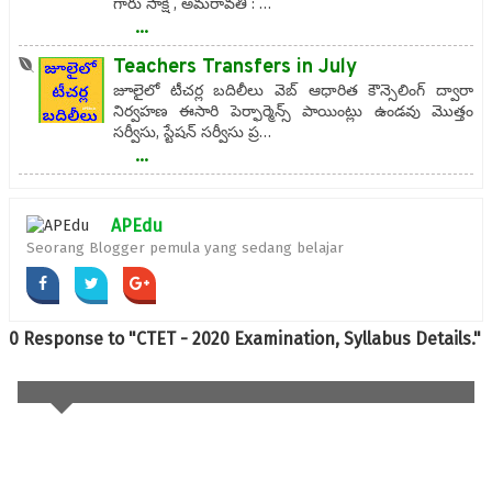
గారు సాక్షి , అమరావతి : …
...
Teachers Transfers in July
జూలైలో టీచర్ల బదిలీలు వెబ్‌ ఆధారిత కౌన్సెలింగ్‌ ద్వారా
నిర్వహణ ఈసారి పెర్ఫార్మెన్స్‌ పాయింట్లు ఉండవు మొత్తం
సర్వీసు, స్టేషన్‌ సర్వీసు ప్ర…
...
APEdu
Seorang Blogger pemula yang sedang belajar
0 Response to "CTET - 2020 Examination, Syllabus Details."