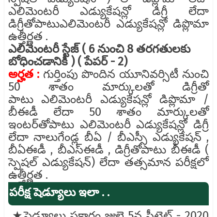
ఎలిమెంటరీ ఎడ్యుకేషన్లో డిగ్రీ లేదా
డిగ్రీతోపాటు
ఎలిమెంటరీ ఎడ్యుకేషన్లో డిప్లొమా
ఉత్తీర్ణత .
ఎలిమెంటరీ స్టేజ్ ( 6 నుంచి 8 తరగతులకు
బోధించడానికి ) ( పేపర్ - 2)
అర్హత :
గుర్తింపు పొందిన యూనివర్సిటీ నుంచి
50 శాతం మార్కులతో డిగ్రీతో
పాటు ఎలిమెంటరీ ఎడ్యుకేషన్లో డిప్లొమా /
బీఈడీ లేదా 50 శాతం మార్కులతో
ఇంటర్‌తోపాటు ఎలిమెంటరీ ఎడ్యుకేషన్లో డిగ్రీ
లేదా నాలుగేండ్ల బీఏ / బీఎస్సీ ఎడ్యుకేషన్ ,
బీఏఈడీ , బీఎస్ఈడీ , డిగ్రీతోపాటు బీఈడీ (
స్పెషల్ ఎడ్యుకేషన్) లేదా తత్సమాన పరీక్షలో
ఉత్తీర్ణత .
పరీక్ష షెడ్యూలు ఇలా . .
★షెడ్యూలు ప్రకారం జులై 5న సీటెట్ - 2020