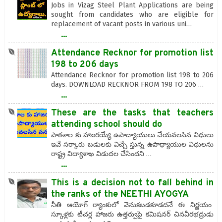
Jobs in Vizag Steel Plant Applications are being
sought from candidates who are eligible for
replacement of vacant posts in various uni…
...
Attendance Recknor for promotion list
198 to 206 days
Attendance Recknor for promotion list 198 to 206
days. DOWNLOAD RECKNOR FROM 198 TO 206 …
...
These are the tasks that teachers
attending school should do
పాఠశాల కు హాజరయ్యే ఉపాద్యాయులు చేయవలసిన విధులు
ఇవే సర్కారు బడులకు విచ్చే స్తున్న ఉపాధ్యాయుల విధులను
రాష్ట్ర విద్యాశాఖ విడుదల చేసిందని …
...
This is a decision not to fall behind in
the ranks of the NEETHI AYOGYA
నీతి ఆయోగ్ ర్యాంకులో వెనుకబడకూడదనే ఈ నిర్ణయం
స్కూళ్లకు టీచర్ల హాజరు ఉత్తర్వుపై కమిషనర్ చినవీరభద్రుడు