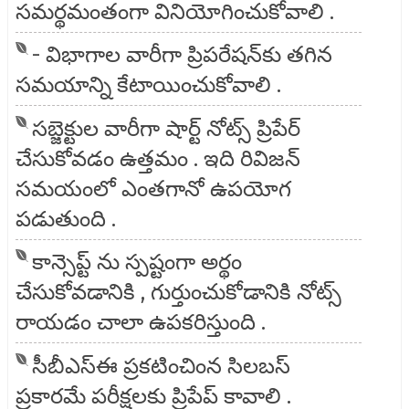
సమర్థమంతంగా వినియోగించుకోవాలి .
- విభాగాల వారీగా ప్రిపరేషన్‌కు తగిన
సమయాన్ని కేటాయించుకోవాలి .
సబ్జెక్టుల వారీగా షార్ట్ నోట్స్ ప్రిపేర్
చేసుకోవడం ఉత్తమం . ఇది రివిజన్
సమయంలో ఎంతగానో ఉపయోగ
పడుతుంది .
కాన్సెప్ట్ ను స్పష్టంగా అర్థం
చేసుకోవడానికి , గుర్తుంచుకోడానికి నోట్స్
రాయడం చాలా ఉపకరిస్తుంది .
సీబీఎస్ఈ ప్రకటించింన సిలబస్
ప్రకారమే పరీక్షలకు ప్రిపేప్ కావాలి .