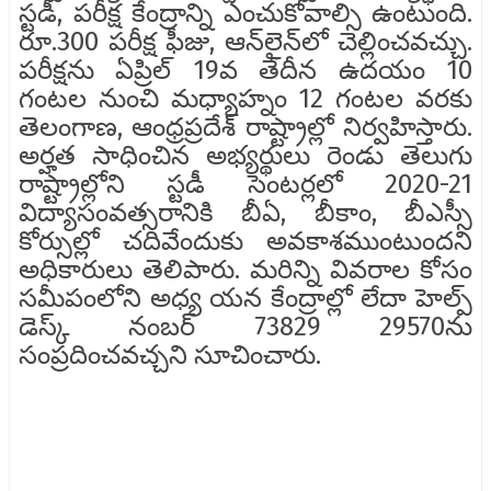
స్టడీ, పరీక్ష కేంద్రాన్ని ఎంచుకోవాల్సి ఉంటుంది.
రూ.300 పరీక్ష ఫీజు, ఆన్‌లైన్‌లో చెల్లించవచ్చు.
పరీక్షను ఏప్రిల్ 19వ తేదీన ఉదయం 10
గంటల నుంచి మధ్యాహ్నం 12 గంటల వరకు
తెలంగాణ, ఆంధ్రప్రదేశ్ రాష్ట్రాల్లో నిర్వహిస్తారు.
అర్హత సాధించిన అభ్యర్థులు రెండు తెలుగు
రాష్ట్రాల్లోని స్టడీ సెంటర్లలో 2020-21
విద్యాసంవత్సరానికి బీఏ, బీకాం, బీఎస్సీ
కోర్సుల్లో చదివేందుకు అవకాశముంటుందని
అధికారులు తెలిపారు. మరిన్ని వివరాల కోసం
సమీపంలోని అధ్య యన కేంద్రాల్లో లేదా హెల్ప్
డెస్క్ నంబర్ 73829 29570ను
సంప్రదించవచ్చని సూచించారు.