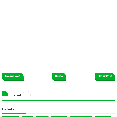
Newer Post
Home
Older Post
Label
Labels