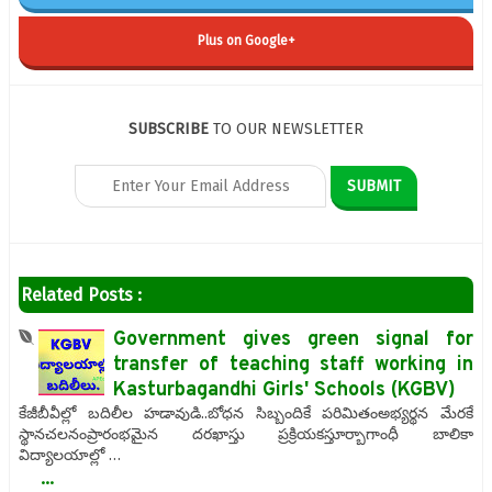
Plus on Google+
SUBSCRIBE
TO OUR NEWSLETTER
Related Posts :
Government gives green signal for
transfer of teaching staff working in
Kasturbagandhi Girls' Schools (KGBV)
కేజీబీవీల్లో బదిలీల హడావుడి..బోధన సిబ్బందికే పరిమితంఅభ్యర్థన మేరకే
స్థానచలనంప్రారంభమైన దరఖాస్తు ప్రక్రియకస్తూర్బాగాంధీ బాలికా
విద్యాలయాల్లో …
...