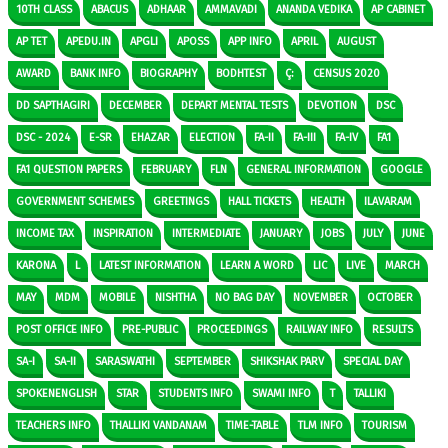
10TH CLASS
ABACUS
ADHAAR
AMMAVADI
ANANDA VEDIKA
AP CABINET
AP TET
APEDU.IN
APGLI
APOSS
APP INFO
APRIL
AUGUST
AWARD
BANK INFO
BIOGRAPHY
BODHTEST
Ç:
CENSUS 2020
DD SAPTHAGIRI
DECEMBER
DEPART MENTAL TESTS
DEVOTION
DSC
DSC - 2024
E-SR
EHAZAR
ELECTION
FA-II
FA-III
FA-IV
FA1
FA1 QUESTION PAPERS
FEBRUARY
FLN
GENERAL INFORMATION
GOOGLE
GOVERNMENT SCHEMES
GREETINGS
HALL TICKETS
HEALTH
ILAVARAM
INCOME TAX
INSPIRATION
INTERMEDIATE
JANUARY
JOBS
JULY
JUNE
KARONA
L
LATEST INFORMATION
LEARN A WORD
LIC
LIVE
MARCH
MAY
MDM
MOBILE
NISHTHA
NO BAG DAY
NOVEMBER
OCTOBER
POST OFFICE INFO
PRE-PUBLIC
PROCEEDINGS
RAILWAY INFO
RESULTS
SA-I
SA-II
SARASWATHI
SEPTEMBER
SHIKSHAK PARV
SPECIAL DAY
SPOKENENGLISH
STAR
STUDENTS INFO
SWAMI INFO
T
TALLIKI
TEACHERS INFO
THALLIKI VANDANAM
TIME-TABLE
TLM INFO
TOURISM