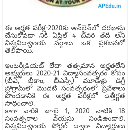
ఈ అర్హత పరీక్ష-2020కు ఆన్‌లైన్‌లో దరఖాస్తు
చేసుకోవడా నికి ఏప్రిల్ 4 చివరి తేదీ అని
విశ్వవిద్యాలయ వర్గాలు ఒక ప్రకటనలో
తెలిపాయి.
ఇంటర్మీడియట్ లేదా తత్సమాన అర్హతలేని
అభ్యర్థులు 2020-21 విద్యాసంవత్సరం కోసం
(బీఏ, బీకాం, బీఎస్సీ) మూడేళ్లు డిగ్రీ
ప్రోగ్రామ్‌లో మొదటి సంవత్సరంలో ప్రవేశాలు
పొందడానికి ఈ అర్హత పరీక్షలో ఉత్తీర్ణత
సాధించాలి.
కాగా వారికి జూలై 1, 2020 నాటికి 18
సంవత్సరాల వయసు నిండిఉండాలి.
విశ్వవిద్యాలయ పోర్టల్ ద్వారా విద్యార్థులు