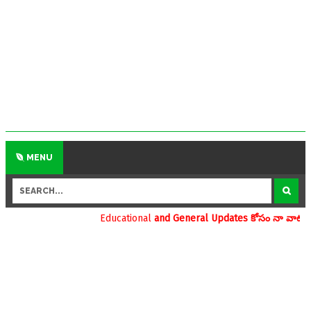
MENU
Educational
and General Updates కోసం నా వాట్సాప్ నెంబర్ 9390696