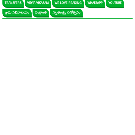
TRANSFERS
VIDYA VIKASAM
WE LOVE READING
WHATSAPP
YOUTUBE
గ్రామ సచివాలయం
సంక్రాంతి
స్వాతంత్ర్య దినోత్సవం