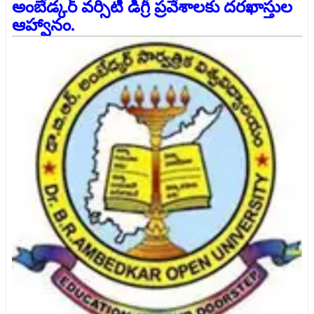
అంబేడ్కర్ వర్సిటీ డిగ్రీ ప్రవేశాలకు దరఖాస్తుల
ఆహ్వానం.