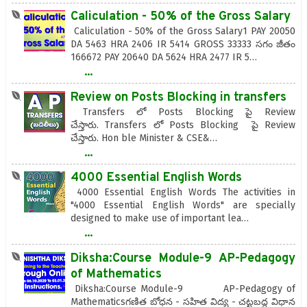
Caliculation - 50% of the Gross Salary
Caliculation - 50% of the Gross Salary1 PAY 20050
DA 5463 HRA 2406 IR 5414 GROSS 33333 సగం జీతం
166672 PAY 20640 DA 5624 HRA 2477 IR 5…
...
Review on Posts Blocking in transfers
Transfers లో Posts Blocking పై Review
చేస్తారు. Transfers లో Posts Blocking పై Review
చేస్తారు. Hon ble Minister & CSE&…
...
4000 Essential English Words
4000 Essential English Words The activities in
"4000 Essential English Words" are specially
designed to make use of important lea…
...
Diksha:Course Module-9 AP-Pedagogy
of Mathematics
Diksha:Course Module-9 AP-Pedagogy of
Mathematicsగణిత బోధన - సహిత విద్య - చట్టబద్ధ విధాన