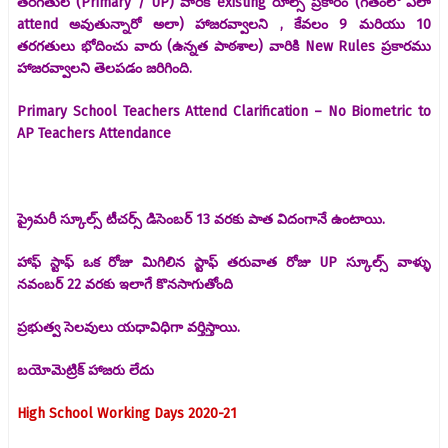
తరగతుల (Primary / UP) వారికి existing రూల్స్ ప్రకారం (గతంలో ఎలా
attend అవుతున్నారో అలా) హాజరవ్వాలని , కేవలం 9 మరియు 10
తరగతులు భోదించు వారు (ఉన్నత పాఠశాల) వారికి New Rules ప్రకారము
హాజరవ్వాలని తెలపడం జరిగింది.
Primary School Teachers Attend Clarification – No Biometric to
AP Teachers Attendance
ప్రైమరీ స్కూల్స్ టీచర్స్ డిసెంబర్ 13 వరకు పాత విదంగానే ఉంటాయి.
హాఫ్ స్టాఫ్ ఒక రోజు మిగిలిన స్టాఫ్ తరువాత రోజు UP స్కూల్స్ వాళ్ళు
నవంబర్ 22 వరకు ఇలాగే కొనసాగుతోంది
ప్రభుత్వ సెలవులు యధావిధిగా వర్తిస్తాయి.
బయోమెట్రిక్ హాజరు లేదు
High School Working Days 2020-21