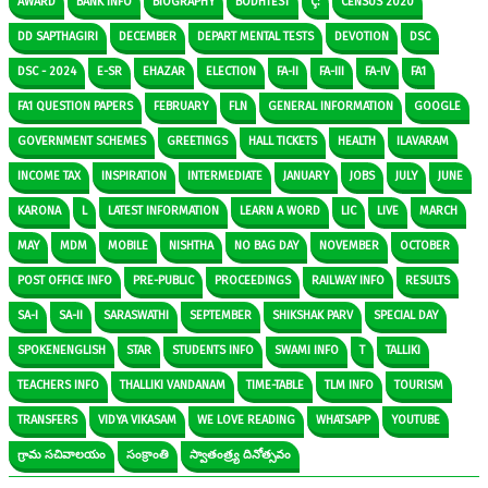
AWARD
BANK INFO
BIOGRAPHY
BODHTEST
Ç:
CENSUS 2020
DD SAPTHAGIRI
DECEMBER
DEPART MENTAL TESTS
DEVOTION
DSC
DSC - 2024
E-SR
EHAZAR
ELECTION
FA-II
FA-III
FA-IV
FA1
FA1 QUESTION PAPERS
FEBRUARY
FLN
GENERAL INFORMATION
GOOGLE
GOVERNMENT SCHEMES
GREETINGS
HALL TICKETS
HEALTH
ILAVARAM
INCOME TAX
INSPIRATION
INTERMEDIATE
JANUARY
JOBS
JULY
JUNE
KARONA
L
LATEST INFORMATION
LEARN A WORD
LIC
LIVE
MARCH
MAY
MDM
MOBILE
NISHTHA
NO BAG DAY
NOVEMBER
OCTOBER
POST OFFICE INFO
PRE-PUBLIC
PROCEEDINGS
RAILWAY INFO
RESULTS
SA-I
SA-II
SARASWATHI
SEPTEMBER
SHIKSHAK PARV
SPECIAL DAY
SPOKENENGLISH
STAR
STUDENTS INFO
SWAMI INFO
T
TALLIKI
TEACHERS INFO
THALLIKI VANDANAM
TIME-TABLE
TLM INFO
TOURISM
TRANSFERS
VIDYA VIKASAM
WE LOVE READING
WHATSAPP
YOUTUBE
గ్రామ సచివాలయం
సంక్రాంతి
స్వాతంత్ర్య దినోత్సవం