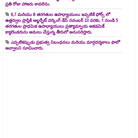
ప్రతి రోజు హాజరు కావలెను.
6,7 మరియు 8 తరగతుల ఉపాధ్యాయులు ఇప్పటికే ఫోర్స్ లో
ఉత్తర్వుల ప్రాప్తికి ఆల్టర్నేట్ వర్కింగ్ డేస్ నవంబర్ 23 వరకు, 1 నుండి 5
తరగతుల ప్రాధమిక ఉపాధ్యాయులు ప్రత్యామ్నాయ అకడమిక్
క్యాలెండరును అమలు చేస్తున్న తీరులో అనుసరిస్తారు.
ఎప్పటికప్పుడు ప్రభుత్వ నిబంధనలు మరియు మార్గదర్శకాలు ఫాలో
అవ్వాలని సూచించారు.