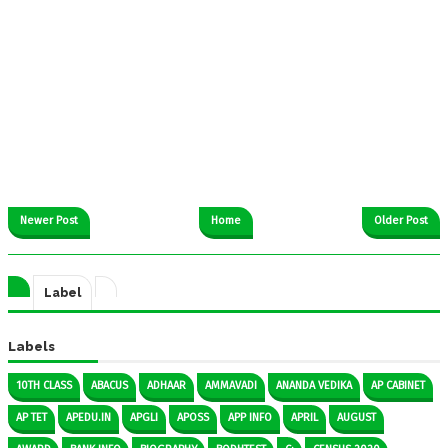
Newer Post
Home
Older Post
Label
Labels
10TH CLASS
ABACUS
ADHAAR
AMMAVADI
ANANDA VEDIKA
AP CABINET
AP TET
APEDU.IN
APGLI
APOSS
APP INFO
APRIL
AUGUST