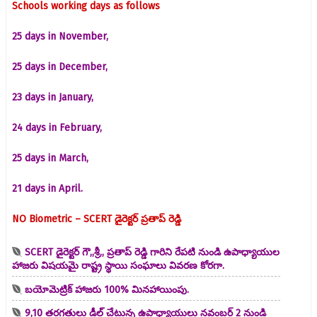
Schools working days as follows
25 days in November,
25 days in December,
23 days in January,
24 days in February,
25 days in March,
21 days in April.
NO Biometric – SCERT డైరెక్టర్ ప్రతాప్ రెడ్డి
SCERT డైరెక్టర్ గౌ,,శ్రీ,, ప్రతాప్ రెడ్డి గారిని రేపటి నుండి ఉపాధ్యాయుల
హాజరు విషయమై రాష్ట్ర స్థాయి సంఘాలు వివరణ కోరగా.
బయోమెట్రిక్ హాజరు 100% మినహాయింపు.
9,10 తరగతులు డీల్ చేటున్న ఉపాధ్యాయులు నవంబర్ 2 నుండి