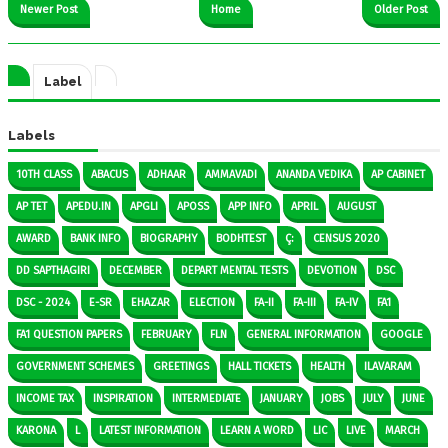
Newer Post
Home
Older Post
Label
Labels
10TH CLASS
ABACUS
ADHAAR
AMMAVADI
ANANDA VEDIKA
AP CABINET
AP TET
APEDU.IN
APGLI
APOSS
APP INFO
APRIL
AUGUST
AWARD
BANK INFO
BIOGRAPHY
BODHTEST
Ç:
CENSUS 2020
DD SAPTHAGIRI
DECEMBER
DEPART MENTAL TESTS
DEVOTION
DSC
DSC - 2024
E-SR
EHAZAR
ELECTION
FA-II
FA-III
FA-IV
FA1
FA1 QUESTION PAPERS
FEBRUARY
FLN
GENERAL INFORMATION
GOOGLE
GOVERNMENT SCHEMES
GREETINGS
HALL TICKETS
HEALTH
ILAVARAM
INCOME TAX
INSPIRATION
INTERMEDIATE
JANUARY
JOBS
JULY
JUNE
KARONA
L
LATEST INFORMATION
LEARN A WORD
LIC
LIVE
MARCH