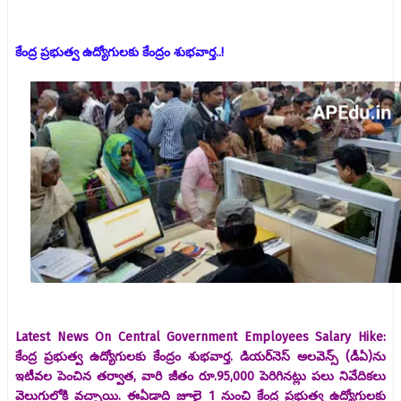
కేంద్ర ప్రభుత్వ ఉద్యోగులకు కేంద్రం శుభవార్త..!
Latest News On Central Government Employees Salary Hike:
కేంద్ర ప్రభుత్వ ఉద్యోగులకు కేంద్రం శుభవార్త. డియర్‌నెస్ అలవెన్స్‌ (డీఏ)ను
ఇటీవల పెంచిన తర్వాత, వారి జీతం రూ.95,000 పెరిగినట్లు పలు నివేదికలు
వెలుగులోకి వచ్చాయి. ఈఏడాది జూలై 1 నుంచి కేంద్ర ప్రభుత్వ ఉద్యోగులకు