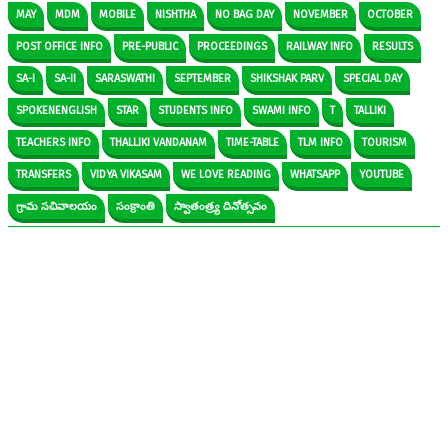
MAY
MDM
MOBILE
NISHTHA
NO BAG DAY
NOVEMBER
OCTOBER
POST OFFICE INFO
PRE-PUBLIC
PROCEEDINGS
RAILWAY INFO
RESULTS
SA-I
SA-II
SARASWATHI
SEPTEMBER
SHIKSHAK PARV
SPECIAL DAY
SPOKENENGLISH
STAR
STUDENTS INFO
SWAMI INFO
T
TALLIKI
TEACHERS INFO
THALLIKI VANDANAM
TIME-TABLE
TLM INFO
TOURISM
TRANSFERS
VIDYA VIKASAM
WE LOVE READING
WHATSAPP
YOUTUBE
గ్రామ సచివాలయం
సంక్రాంతి
స్వాతంత్ర్య దినోత్సవం