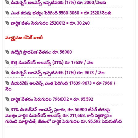
డియర్నెస్ అలవెన్స్ ఇప్పటివరకు (17%) రూ. 3060/నెలకు
ఎంత కరువు భత్యం పెరిగింది 5580-3060 = రూ 2520/నెలకు
వార్షిక జీతం పెరుగుదల 2520X12 = రూ. 30,240
మ్యాగ్జిమం బేసిక్‌ శాలరీ
ఉద్యోగి ప్రాథమిక వేతనం: రూ. 56900
కొత్త డియర్‌నెస్ అలవెన్స్ (31%) రూ 17639 / నెల
డియర్నెస్ అలవెన్స్ ఇప్పటివరకు (17%) రూ. 9673 / నెల
డియర్‌నెస్ అలవెన్స్ ఎంత పెరిగింది 17639-9673 = రూ 7966 /
నెల
వార్షిక వేతనం పెరుగుదల 7966X12 = రూ. 95,592
31% డియర్‌నెస్ అలవెన్స్ ప్రకారం, రూ. 56900 బేసిక్ జీతంపై
మొత్తం వార్షిక డియర్‌నెస్ అలవెన్స్ రూ. 211,668. కానీ వ్యత్యాసం
గురించి మాట్లాడితే, జీతంలో వార్షిక పెరుగుదల రూ. 95,592 పెరుగుతోంది