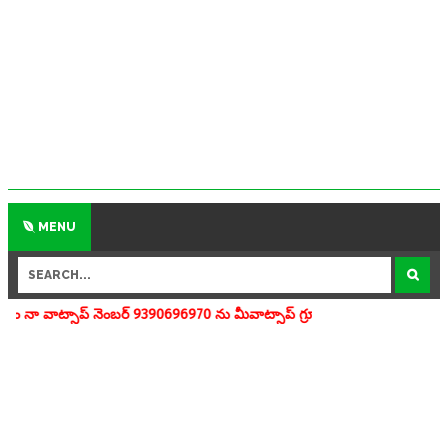
MENU
ంబర్ 9390696970 ను మీవాట్సాప్ గ్రూపులో add చేయగలరు www.apedu.in.