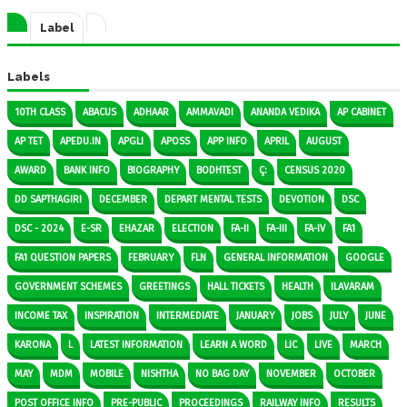
Label
Labels
10TH CLASS
ABACUS
ADHAAR
AMMAVADI
ANANDA VEDIKA
AP CABINET
AP TET
APEDU.IN
APGLI
APOSS
APP INFO
APRIL
AUGUST
AWARD
BANK INFO
BIOGRAPHY
BODHTEST
Ç:
CENSUS 2020
DD SAPTHAGIRI
DECEMBER
DEPART MENTAL TESTS
DEVOTION
DSC
DSC - 2024
E-SR
EHAZAR
ELECTION
FA-II
FA-III
FA-IV
FA1
FA1 QUESTION PAPERS
FEBRUARY
FLN
GENERAL INFORMATION
GOOGLE
GOVERNMENT SCHEMES
GREETINGS
HALL TICKETS
HEALTH
ILAVARAM
INCOME TAX
INSPIRATION
INTERMEDIATE
JANUARY
JOBS
JULY
JUNE
KARONA
L
LATEST INFORMATION
LEARN A WORD
LIC
LIVE
MARCH
MAY
MDM
MOBILE
NISHTHA
NO BAG DAY
NOVEMBER
OCTOBER
POST OFFICE INFO
PRE-PUBLIC
PROCEEDINGS
RAILWAY INFO
RESULTS