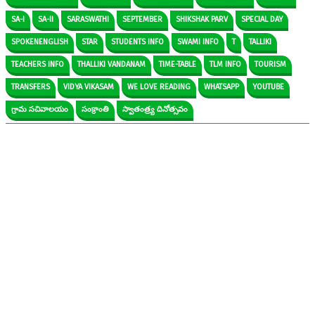
SA-I
SA-II
SARASWATHI
SEPTEMBER
SHIKSHAK PARV
SPECIAL DAY
SPOKENENGLISH
STAR
STUDENTS INFO
SWAMI INFO
T
TALLIKI
TEACHERS INFO
THALLIKI VANDANAM
TIME-TABLE
TLM INFO
TOURISM
TRANSFERS
VIDYA VIKASAM
WE LOVE READING
WHATSAPP
YOUTUBE
గ్రామ సచివాలయం
సంక్రాంతి
స్వాతంత్ర్య దినోత్సవం