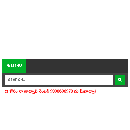
MENU
్సాప్ నెంబర్ 9390696970 ను మీవాట్సాప్ గ్రూపులో add చేయగలరు www.apedu