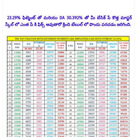
23.29% ఫిట్మెంట్ తో మరియు DA 30.392% తో మీ బేసిక్ పే కొత్త మాస్టర్
స్కేల్ లో ఎంత పే కి ఫిక్స్ అవుతారో క్రింది టేబుల్ లో పొందు పరచడం జరిగింది.