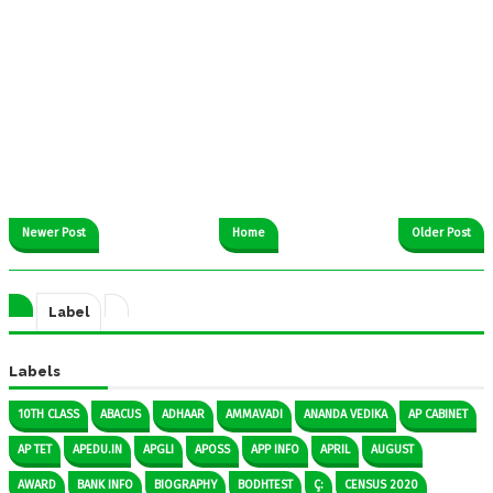
Newer Post
Home
Older Post
Label
Labels
10TH CLASS
ABACUS
ADHAAR
AMMAVADI
ANANDA VEDIKA
AP CABINET
AP TET
APEDU.IN
APGLI
APOSS
APP INFO
APRIL
AUGUST
AWARD
BANK INFO
BIOGRAPHY
BODHTEST
Ç:
CENSUS 2020