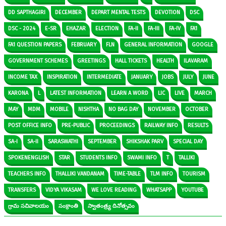
DD SAPTHAGIRI
DECEMBER
DEPART MENTAL TESTS
DEVOTION
DSC
DSC - 2024
E-SR
EHAZAR
ELECTION
FA-II
FA-III
FA-IV
FA1
FA1 QUESTION PAPERS
FEBRUARY
FLN
GENERAL INFORMATION
GOOGLE
GOVERNMENT SCHEMES
GREETINGS
HALL TICKETS
HEALTH
ILAVARAM
INCOME TAX
INSPIRATION
INTERMEDIATE
JANUARY
JOBS
JULY
JUNE
KARONA
L
LATEST INFORMATION
LEARN A WORD
LIC
LIVE
MARCH
MAY
MDM
MOBILE
NISHTHA
NO BAG DAY
NOVEMBER
OCTOBER
POST OFFICE INFO
PRE-PUBLIC
PROCEEDINGS
RAILWAY INFO
RESULTS
SA-I
SA-II
SARASWATHI
SEPTEMBER
SHIKSHAK PARV
SPECIAL DAY
SPOKENENGLISH
STAR
STUDENTS INFO
SWAMI INFO
T
TALLIKI
TEACHERS INFO
THALLIKI VANDANAM
TIME-TABLE
TLM INFO
TOURISM
TRANSFERS
VIDYA VIKASAM
WE LOVE READING
WHATSAPP
YOUTUBE
గ్రామ సచివాలయం
సంక్రాంతి
స్వాతంత్ర్య దినోత్సవం