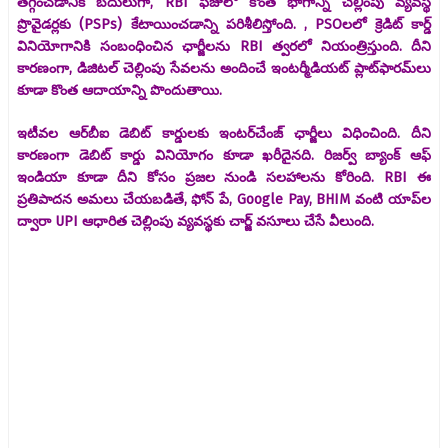
తగ్గించడానికి బదులుగా, RBI ఫీజులో కొంత భాగాన్ని చెల్లింపు వ్యవస్థ
ప్రొవైడర్లకు (PSPs) కేటాయించడాన్ని పరిశీలిస్తోంది. , PSOలలో క్రెడిట్ కార్డ్
వినియోగానికి సంబంధించిన ఛార్జీలను RBI త్వరలో నియంత్రిస్తుంది. దీని
కారణంగా, డిజిటల్ చెల్లింపు సేవలను అందించే ఇంటర్మీడియట్ ప్లాట్‌ఫారమ్‌లు
కూడా కొంత ఆదాయాన్ని పొందుతాయి.
ఇటీవల ఆర్‌బీఐ డెబిట్ కార్డులకు ఇంటర్‌చేంజ్ ఛార్జీలు విధించింది. దీని
కారణంగా డెబిట్ కార్డు వినియోగం కూడా ఖరీదైనది. రిజర్వ్ బ్యాంక్ ఆఫ్
ఇండియా కూడా దీని కోసం ప్రజల నుండి సలహాలను కోరింది. RBI ఈ
ప్రతిపాదన అమలు చేయబడితే, ఫోన్ పే, Google Pay, BHIM వంటి యాప్‌ల
ద్వారా UPI ఆధారిత చెల్లింపు వ్యవస్థకు చార్జ్ వసూలు చేసే వీలుంది.