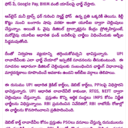
ఫోన్ పే, Google Pay, BHIM వంటి యాప్‌లపై ఛార్జ్ చేస్తారు.
ఆన్‌లైన్ మనీ ట్రాన్స్ ఫర్ గురించి స్మార్ట్ ఫోన్ ఉన్న ప్రతి ఒక్కరికీ తెలుసు. కిల్లీ
కొట్టు నుంచి బంగారం షాపు వరకూ అంతా యూపీఐ ద్వారా చెల్లింపులు
చేస్తున్నాం. అయితే ఓ వైపు డిజిటల్ ట్రాన్సాక్షన్లను కేంద్రం ప్రోత్సహిస్తుంటే,
మరోవైపు యూపీఐ ఆధారిత ఫండ్ బదిలీలపై చార్జీలు విధించేందుకు ఆర్బీఐ
సిద్ధమవుతోంది.
దీంతో నిర్వహణ వ్యయాన్ని తగ్గించుకోవచ్చని భావిస్తున్నారు. UPI
లావాదేవీలకు ఎలా ఛార్జ్ చేయాలో ఇప్పటికే సూచనలను తీసుకుంటుంది. ఈ
సూచనల ఆధారంగా డిజిటల్ చెల్లింపులకు సంబంధించిన ఛార్జింగ్ విధానాలపై
మార్గదర్శకాలు రూపొందించే అవకాశం ఉందని ఆర్‌బీఐ వర్గాలు తెలిపాయి.
ఈ రుసుము UPI ఆధారిత క్రెడిట్ కార్డ్‌లు, డెబిట్ కార్డ్‌లు, PPIలపై విధిస్తారని
భావిస్తున్నారు. UPI ఆధారిత లావాదేవీలే కాకుండా, RTGS, NEFT ద్వారా
చెల్లింపులు చేస్తున్నారు. ప్రస్తుతం కొన్ని ఆర్థిక సంస్థలు IMPS కోసం నిర్ణీత
ఛార్జీలను విధిస్తున్నాయి. RBI ప్రచురించిన నివేదికలో, RBI రాబోయే రోజుల్లో
ఈ ఛార్జీలను కొనసాగించాలని ప్రతిపాదించింది.
డెబిట్ కార్డ్ లావాదేవీల కోసం ప్రస్తుతం PSOలు వసూలు చేస్తున్న రుసుములను