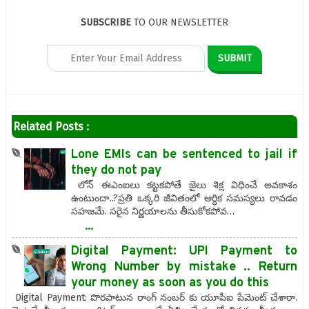
SUBSCRIBE
TO OUR NEWSLETTER
Related Posts :
Lone EMIs can be sentenced to jail if
they do not pay
లోన్ ఈఎంఐలు కట్టకపోతే జైలు శిక్ష విధించే అవకాశం
ఉంటుందా..?ప్రతి ఒక్కరి జీవితంలో ఆర్థిక సమస్యలు రావడం
సహజమే. సరైన నిర్ణయాలను తీసుకోకపోవ…
...
Digital Payment: UPI Payment to
Wrong Number by mistake .. Return
your money as soon as you do this
Digital Payment: పొరపాటున రాంగ్ నంబర్ కు యూపీఐ పేమెంట్ చేశారా.