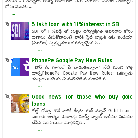
వెంటనే మీ డబ్బులు రిటర్న్ రావాలంటే ఏమి చేయాలో వివరణ.మీడబ్బుల
కోసం మొదట …
...
5 lakh loan with 11%interest in SBI
SBI లో 11%వడ్డీ తో 5లక్షల లోన్వ్యక్తిగత అవసరాల కోసం
రుణాలు తీసుకోవాలంటే వారికి స్టేట్ బ్యాంక్ ఆఫ్ ఇండియా
(ఎస్‌బీఐ) ఎల్లప్పుడూ ఒక నమ్మకమైన ఎం…
...
PhonePe Google Pay New Rules
ఫోన్ పే, గూగుల్ పే వాడుతున్నారా? నేటి నుంచి కొత్త
రూల్స్PhonePe Google Pay New Rules: ఒకప్పుడు
డబ్బులు ఒకరి నుంచి మరొకరికి పంపడానికి న…
...
Good news for those who buy gold
loans
గోల్డ్ లోన్సు కొనే వారికీ కేంద్రం గుడ్ న్యూస్ Gold Loan :
బంగారు తాకట్టు రుణాలపై రిజర్వ్ బ్యాంక్ ఇటీవల విడుదల
చేసిన ముసాయిదా మార్గదర్శక…
...