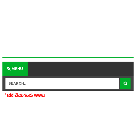
MENU
ు www.apedu.in.