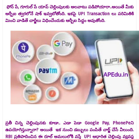
ఫోన్ పే, గూగుల్ పే యాప్ చెల్లింపులకు అలవాటు పడిపోయారా..అయితే మీకు
ఆర్బీఐ త్వరలోనే షాక్ ఇవ్వబోతోంది. ఇకపై UPI Transaction లు పరిమితికి
మించి వాడితే చార్జీలు విధించేందుకు ఆర్బీఐ సిద్దం అవుతోంది.
ప్రతీ చిన్న చెల్లింపునకు కూడా.. ఎడా పెడా Google Pay, PhonePeని
ఉపయోగిస్తున్నారా? అయితే ఇక నుంచి డబ్బులు పంపితే చార్జ్ చేసే వీలుంది.
RBI ప్రతిపాదించిన ఈ రూల్ అమలులోకి వస్తే UPI ఆధారిత చెల్లింపు వ్యవస్థ