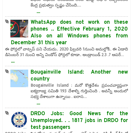
కేంద్ర ప్రభుత్వం స్పష్టం చేసింది.…
...
WhatsApp does not work on these
phones .. Effective February 1, 2020
Also on all Windows phones from
December 31 this year
ఈ ఫోన్లలో వాట్సప్ పని చేయదు.. 2020 ఫిబ్రవరి 1నుంచి అమల్లోకి.. ఈ ఏడాది
డిసెంబర్ 31 నుంచి అన్ని విండోస్ ఫోన్లలో కూడా.. ఆండ్రాయిడ్ 2.3 .7 ఆపరే…
...
Bougainville Island: Another new
country
Bougainville Island : మరో కొత్తదేశం ప్రపంచవ్యాప్తంగా
ఐక్యరాజ్య సమితి 193 దేశాల్ని గుర్తించింది . అవన్నీ అందులో
సభ్య దేశాలుగా ఉన్నాయి . ఐరాస…
...
DRDO Jobs: Good News for the
Unemployed. . . 1817 jobs in DRDO for
test passengers