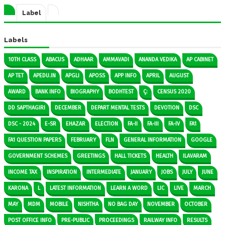
Label
Labels
10TH CLASS
ABACUS
ADHAAR
AMMAVADI
ANANDA VEDIKA
AP CABINET
AP TET
APEDU.IN
APGLI
APOSS
APP INFO
APRIL
AUGUST
AWARD
BANK INFO
BIOGRAPHY
BODHTEST
Ç:
CENSUS 2020
DD SAPTHAGIRI
DECEMBER
DEPART MENTAL TESTS
DEVOTION
DSC
DSC - 2024
E-SR
EHAZAR
ELECTION
FA-II
FA-III
FA-IV
FA1
FA1 QUESTION PAPERS
FEBRUARY
FLN
GENERAL INFORMATION
GOOGLE
GOVERNMENT SCHEMES
GREETINGS
HALL TICKETS
HEALTH
ILAVARAM
INCOME TAX
INSPIRATION
INTERMEDIATE
JANUARY
JOBS
JULY
JUNE
KARONA
L
LATEST INFORMATION
LEARN A WORD
LIC
LIVE
MARCH
MAY
MDM
MOBILE
NISHTHA
NO BAG DAY
NOVEMBER
OCTOBER
POST OFFICE INFO
PRE-PUBLIC
PROCEEDINGS
RAILWAY INFO
RESULTS