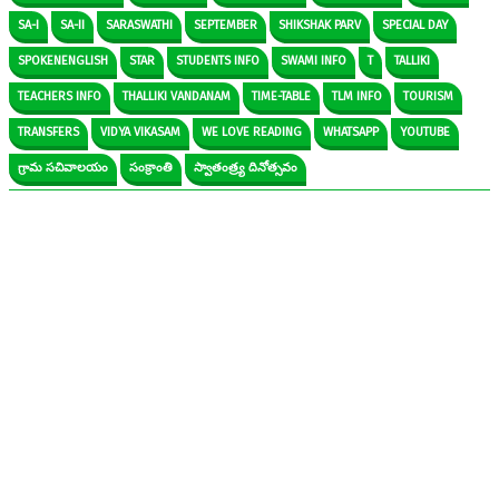
SA-I
SA-II
SARASWATHI
SEPTEMBER
SHIKSHAK PARV
SPECIAL DAY
SPOKENENGLISH
STAR
STUDENTS INFO
SWAMI INFO
T
TALLIKI
TEACHERS INFO
THALLIKI VANDANAM
TIME-TABLE
TLM INFO
TOURISM
TRANSFERS
VIDYA VIKASAM
WE LOVE READING
WHATSAPP
YOUTUBE
గ్రామ సచివాలయం
సంక్రాంతి
స్వాతంత్ర్య దినోత్సవం