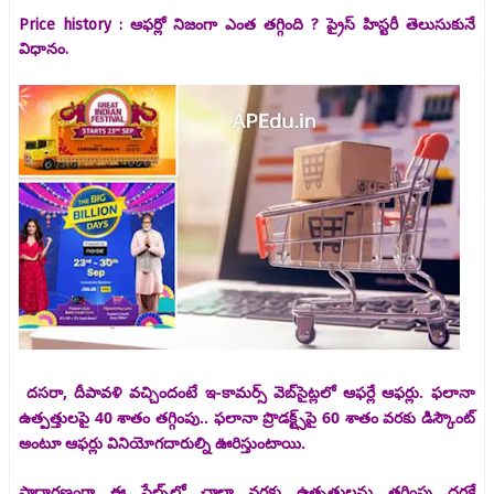
Price history : ఆఫర్లో నిజంగా ఎంత తగ్గింది ? ప్రైస్ హిస్టరీ తెలుసుకునే
విధానం.
దసరా, దీపావళి వచ్చిందంటే ఇ-కామర్స్‌ వెబ్‌సైట్లలో ఆఫర్లే ఆఫర్లు. ఫలానా
ఉత్పత్తులపై 40 శాతం తగ్గింపు.. ఫలానా ప్రొడక్ట్స్‌పై 60 శాతం వరకు డిస్కౌంట్‌
అంటూ ఆఫర్లు వినియోగదారుల్ని ఊరిస్తుంటాయి.
సాధారణంగా ఈ సేల్స్‌లో చాలా వరకు ఉత్పత్తులను తగ్గింపు ధరకే