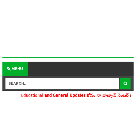
MENU
ional
and General Updates కోసం నా వాట్సాప్ నెంబర్ 9390696970 ను మీవా