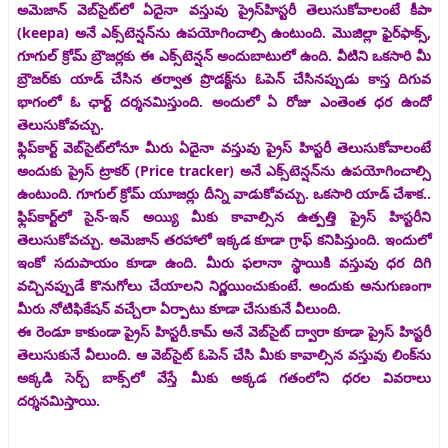
అమెజాన్‌ వెబ్‌సైట్‌లో ఏదైనా వస్తువు ప్రైస్‌హిస్టరీ తెలుసుకోవాలంటే కీపా
(keepa) అనే ఎక్స్‌టెన్షన్‌ను ఉపయోగించాల్సి ఉంటుంది. మొజిల్లా ఫైర్‌ఫాక్స్‌,
గూగుల్‌ క్రోమ్‌ బ్రౌజర్లకు ఈ ఎక్స్‌టెన్షన్‌ అందుబాటులో ఉంది. వీటిని ఒకసారి మీ
బ్రౌజర్‌కు యాడ్‌ చేసిన తర్వాత ప్రొడక్ట్‌ను ఓపెన్‌ చేసినప్పుడు కాస్త దిగువ
భాగంలో ఓ ఛార్ట్‌ దర్శనమిస్తుంది. అందులో ఏ రోజు ఎంతెంత ధర ఉందో
తెలుసుకోవచ్చు.
ఫ్లిప్‌కార్ట్‌ వెబ్‌సైట్‌లోనూ మీరు ఏదైనా వస్తువు ప్రైస్‌ హిస్టరీ తెలుసుకోవాలంటే
అందుకు ప్రైస్‌ ట్రాకర్‌ (Price tracker) అనే ఎక్స్‌టెన్షన్‌ను ఉపయోగించాల్సి
ఉంటుంది. గూగుల్‌ క్రోమ్‌ యూజర్లు దీన్ని వాడుకోవచ్చు. ఒకసారి యాడ్‌ చేశాక..
ఫ్లిప్‌కార్ట్‌లో సైన్‌-ఇన్‌ అయ్యి మీకు కావాల్సిన ఉత్పత్తి ప్రైస్‌ హిస్టరీని
తెలుసుకోవచ్చు. అమెజాన్‌ తరహాలో ఇక్కడ కూడా గ్రాఫ్‌ కనిపిస్తుంది. ఇందులో
ఇంకో సదుపాయం కూడా ఉంది. మీరు ఫలానా స్థాయికి వస్తువు ధర దిగి
వచ్చినప్పుడే కొనుగోలు చేయాలని నిర్ణయించుకుంటే. అందుకు అనుగుణంగా
మీరు నోటిఫికేషన్‌ వచ్చేలా ఏర్పాటు కూడా చేసుకునే వీలుంది.
ఈ రెండూ కాకుండా ప్రైస్‌ హిస్టరీ.కామ్‌ అనే వెబ్‌సైట్‌ ద్వారా కూడా ప్రైస్‌ హిస్టరీ
తెలుసుకునే వీలుంది. ఆ వెబ్‌సైట్‌ ఓపెన్‌ చేసి మీకు కావాల్సిన వస్తువు లింక్‌ను
అక్కడి సెర్చ్‌ బాక్స్‌లో వేస్తే మీకు అక్కడ గతంలోని ధరల వివరాలు
దర్శనమిస్తాయి.