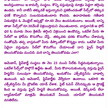
అందిస్తుంటాయి ఇ-కామర్స్‌ సంస్థలు. కొన్ని వస్తువులపై మాత్రం పెద్దగా తగ్గింపు
ఉండదు. కానీ వాటినీ తక్కువకే ఇస్తున్నామని ప్రకటించడంతో సేల్స్‌లో తక్కువ
ధరకే కొన్నామని సంబరపడుతుంటారు కొందరు. ఉదాహరణకు గతేడాది
విడుదలైన ఓ మొబైల్‌ అప్పట్లో రూ.40 వేలు ఉందనుకుందాం. అయితే, దాన్ని
తాజా సేల్స్‌లో రూ.30వేలకే విక్రయిస్తామని చెబుతుంటారు. వాస్తవానికి ఆ ఫోన్‌
ధర ఓ మూడు నెలల క్రితమే తగ్గించి విక్రయించి ఉండొచ్చు. ఒకవేళ మీరు ఈ
సేల్‌లో ఆ ఫోన్‌ను కొనుగోలు చేస్తే.. తక్కువకు ధరకు కొనుగోలు చేశామన్న
సంతోషమే తప్ప వాస్తవంలో మీరు డిస్కౌంట్‌లో కొన్నట్లు కాదు. ఒకవేళ మీరు
ఏదైనా వస్తువును సేల్‌లో కొనుగోలు చేయాలంటే దాని ప్రైస్‌ హిస్టరీ
తెలుసుకోవడం మంచిది. మరి దాన్ని తెలుసుకోవడం ఎలా?
అమెజాన్‌, ఫ్లిప్‌కార్ట్‌ సంస్థలు ఈ నెల 23 నుంచి సేల్‌కు సిద్ధమవుతున్నాయి.
ఒకవేళ సేల్స్‌లో పాల్గొనే ఉద్దేశం ఉంటే.. మీరు కొనాలనుకుంటున్న వస్తువు ప్రైస్‌
హిస్టరీని సులువుగా తెలుసుకోవచ్చు. ఇందుకోసం ఎక్స్‌టెన్షన్‌ను వాడాల్సి
ఉంటుంది. ఇవి అమెజాన్‌, ఫ్లిప్‌కార్ట్‌కు వేర్వేరుగా ఉంటాయి. ఒకసారి ఈ
ఎక్స్‌టెన్షన్‌ను మీ బ్రౌజర్‌కు యాడ్‌ చేశాక.. సైట్‌ ఓపెన్‌ చేసినప్పుడు ఆ ప్రొడక్ట్‌
కింద ఆ వస్తువు ప్రైస్‌ హిస్టరీ తెలుసుకోవచ్చు. అయితే, డెస్క్‌టాప్‌ లేదా
ల్యాప్‌టాప్‌లో మాత్రమే తెలుసుకునే వీలుంది. యాప్‌లో తెలుసుకునే
వసతిలేదు.