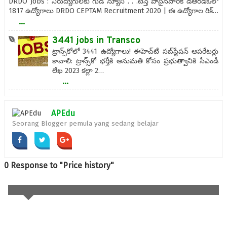
DRDO Jobs : నిరుద్యోగులకు గుడ్ న్యూస్ . . .టెన్త్ పాసైనవారికి డీఆర్‌డీఓలో
1817 ఉద్యోగాలు DRDO CEPTAM Recruitment 2020 | ఈ ఉద్యోగాల రిక్…
...
3441 jobs in Transco
ట్రాన్స్‌కోలో 3441 ఉద్యోగాలు! ఈహెచ్‌టీ సబ్‌స్టేషన్‌ ఆపరేటర్లు
కావాలి: ట్రాన్స్‌కో భర్తీకి అనుమతి కోసం ప్రభుత్వానికి సీఎండీ
లేఖ 2023 కల్లా 2…
...
APEdu
Seorang Blogger pemula yang sedang belajar
0 Response to "Price history"