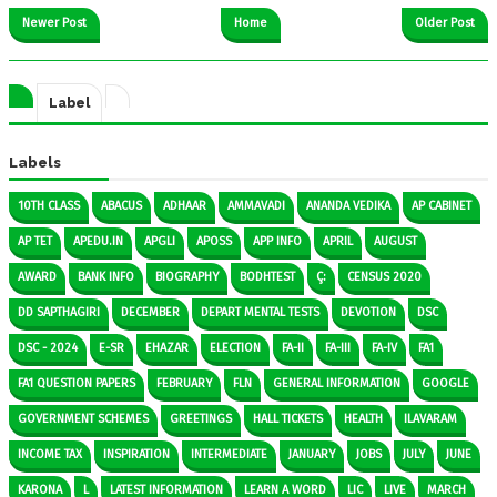
Newer Post
Home
Older Post
Label
Labels
10TH CLASS
ABACUS
ADHAAR
AMMAVADI
ANANDA VEDIKA
AP CABINET
AP TET
APEDU.IN
APGLI
APOSS
APP INFO
APRIL
AUGUST
AWARD
BANK INFO
BIOGRAPHY
BODHTEST
Ç:
CENSUS 2020
DD SAPTHAGIRI
DECEMBER
DEPART MENTAL TESTS
DEVOTION
DSC
DSC - 2024
E-SR
EHAZAR
ELECTION
FA-II
FA-III
FA-IV
FA1
FA1 QUESTION PAPERS
FEBRUARY
FLN
GENERAL INFORMATION
GOOGLE
GOVERNMENT SCHEMES
GREETINGS
HALL TICKETS
HEALTH
ILAVARAM
INCOME TAX
INSPIRATION
INTERMEDIATE
JANUARY
JOBS
JULY
JUNE
KARONA
L
LATEST INFORMATION
LEARN A WORD
LIC
LIVE
MARCH