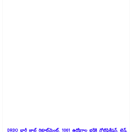
DRDO భారీ జాబ్‌ రిక్రూట్‌మెంట్‌. 1061 ఉద్యోగాల భర్తీకి నోటిఫికేషన్‌. టెన్త్‌,