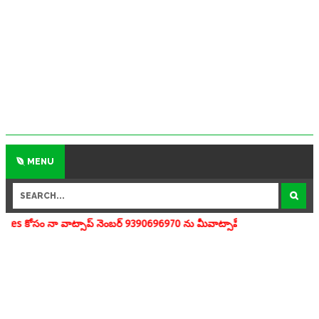
MENU
ాప్ నెంబర్ 9390696970 ను మీవాట్సాప్ గ్రూపులో add చేయగలరు www.apedu.i