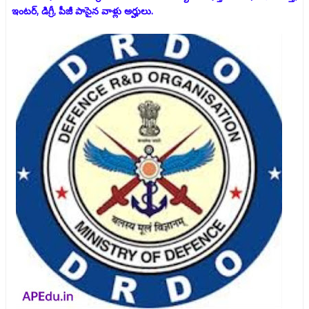
ఇంటర్‌, డిగ్రీ, పీజీ పాసైన వాళ్లు అర్హులు.