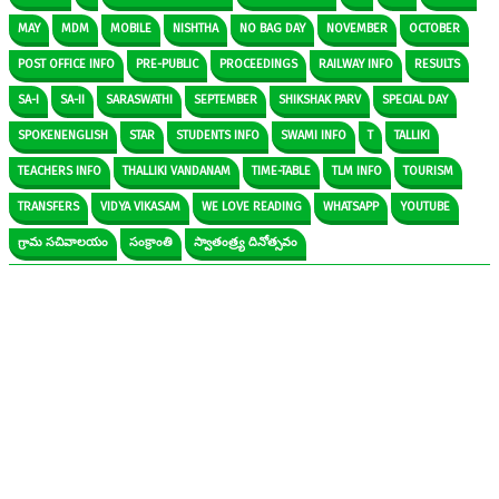
MAY
MDM
MOBILE
NISHTHA
NO BAG DAY
NOVEMBER
OCTOBER
POST OFFICE INFO
PRE-PUBLIC
PROCEEDINGS
RAILWAY INFO
RESULTS
SA-I
SA-II
SARASWATHI
SEPTEMBER
SHIKSHAK PARV
SPECIAL DAY
SPOKENENGLISH
STAR
STUDENTS INFO
SWAMI INFO
T
TALLIKI
TEACHERS INFO
THALLIKI VANDANAM
TIME-TABLE
TLM INFO
TOURISM
TRANSFERS
VIDYA VIKASAM
WE LOVE READING
WHATSAPP
YOUTUBE
గ్రామ సచివాలయం
సంక్రాంతి
స్వాతంత్ర్య దినోత్సవం