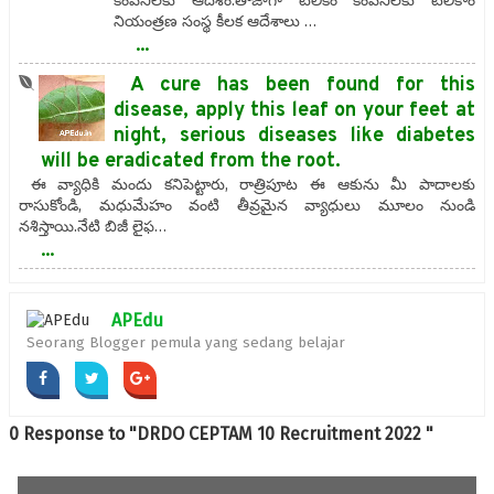
కంపెనీలకు ఆదేశం.తాజాగా టెలికం కంపెనీలకు టెలికాం
నియంత్రణ సంస్థ కీలక ఆదేశాలు …
...
A cure has been found for this
disease, apply this leaf on your feet at
night, serious diseases like diabetes
will be eradicated from the root.
ఈ వ్యాధికి మందు కనిపెట్టారు, రాత్రిపూట ఈ ఆకును మీ పాదాలకు
రాసుకోండి, మధుమేహం వంటి తీవ్రమైన వ్యాధులు మూలం నుండి
నశిస్తాయి.నేటి బిజీ లైఫ…
...
APEdu
Seorang Blogger pemula yang sedang belajar
0 Response to "DRDO CEPTAM 10 Recruitment 2022 "