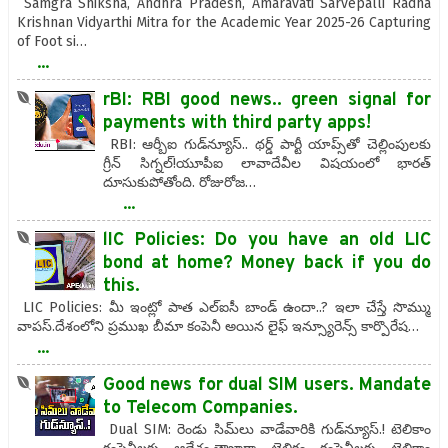
Samgra Shiksha, Andhra Pradesh, Amaravati Sarvepalli Radha
Krishnan Vidyarthi Mitra for the Academic Year 2025-26 Capturing
of Foot si…
...
rBI: RBI good news.. green signal for
payments with third party apps!
RBI: ఆర్బీఐ గుడ్‌న్యూస్‌.. థర్డ్‌ పార్టీ యాప్స్‌తో చెల్లింపులకు
గ్రీన్‌ సిగ్నల్‌!యూపీఐ లావాదేవీల విషయంలో భారత్‌
దూసుకుపోతోంది. రోజురోజ…
...
lIC Policies: Do you have an old LIC
bond at home? Money back if you do
this.
LIC Policies: మీ ఇంట్లో పాత ఎల్ఐసీ బాండ్ ఉందా..? ఇలా చేస్తే సొమ్ము
వాపస్.దేశంలోని ప్రముఖ బీమా కంపెనీ అయిన లైఫ్ ఇన్స్యూరెన్స్ కార్పొరేష…
...
Good news for dual SIM users. Mandate
to Telecom Companies.
Dual SIM: రెండు సిమ్‌లు వాడేవారికి గుడ్‌న్యూస్‌.! టెలికాం