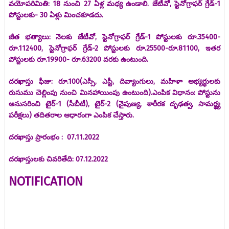
వయోపరిమితి: 18 నుంచి 27 ఏళ్ల మధ్య ఉండాలి. జేటీవో, స్టెనోగ్రాఫర్ గ్రేడ్-1
పోస్టులకు- 30 ఏళ్లు మించకూడదు.
జీత భత్యాలు: నెలకు జేటీవో, స్టెనోగ్రాఫర్ గ్రేడ్-1 పోస్టులకు రూ.35400-
రూ.112400, స్టెనోగ్రాఫర్ గ్రేడ్-2 పోస్టులకు రూ.25500-రూ.81100, ఇతర
పోస్టులకు రూ.19900- రూ.63200 వరకు ఉంటుంది.
దరఖాస్తు ఫీజు: రూ.100(ఎస్సీ, ఎస్టీ, దివ్యాంగులు, మహిళా అభ్యర్థులకు
రుసుము చెల్లింపు నుంచి మినహాయింపు ఉంటుంది).ఎంపిక విధానం: పోస్టును
అనుసరించి టైర్-1 (సీబీటీ), టైర్-2 (నైపుణ్య, శారీరక దృఢత్వ, సామర్థ్య
పరీక్షలు) తదితరాల ఆధారంగా ఎంపిక చేస్తారు.
దరఖాస్తు ప్రారంభం : 07.11.2022
దరఖాస్తులకు చివరితేది: 07.12.2022
NOTIFICATION