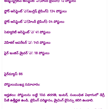
అడ్మినిస్ట్రేటివ్ అసిస్టెంట్ ‘ఎ’(హిందీ టైపింగ్): 12 పోస్టులు
స్టోర్ అసిస్టెంట్ ‘ఎ’(ఇంగ్లిష్ టైపింగ్): 134 పోస్టులు
స్టోర్ అసిస్టెంట్ ‘ఎ’(హిందీ టైపింగ్): 04 పోస్టులు
సెక్యూరిటీ అసిస్టెంట్ ‘ఎ’ 41 పోస్టులు
వెహికల్ ఆపరేటర్ ‘ఎ’: 145 పోస్టులు
ఫైర్ ఇంజిన్ డ్రైవర్ ‘ఎ’: 18 పోస్టులు
ఫైర్‌మ్యాన్: 86
పోస్టులుముఖ్య సమాచారం:
అర్హతలు: పోస్టులను బట్టి 10వ తరగతి, ఇంటర్‌, సంబంధిత విభాగంలో డిగ్రీ,
పీజీ ఉత్తీర్ణత ఉండి.. టైపింగ్‌ పరిజ్ఞానం, డ్రైవింగ్‌ లైసెన్సు కలిగి ఉండాలి.