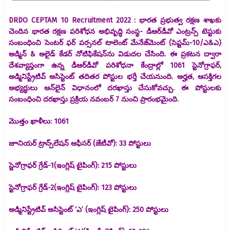
DRDO CEPTAM 10 Recruitment 2022 : భారత ప్రభుత్వ రక్షణ శాఖకు
చెందిన భారత రక్షణ పరిశోధన అభివృద్ధి సంస్థ- డీఆర్‌డీవో ఎంట్రన్స్‌ టెస్టుకు
సంబంధించి సెంటర్ ఫర్ పర్సనల్ టాలెంట్ మేనేజ్‌మెంట్ (సెప్టమ్‌-10/ఎ&ఎ)
అడ్మిన్ & అలైడ్ కేడర్ నోటిఫికేషన్‌ను విడుదల చేసింది. ఈ ప్రకటన ద్వారా
దేశవ్యాప్తంగా ఉన్న డీఆర్‌డీవో పరిశోధనా కేంద్రాల్లో 1061 స్టెనోగ్రాఫర్‌,
అడ్మినిస్ట్రేటివ్‌ అసిస్టెంట్‌ తదితర పోస్టుల భర్తీ చేయనుంది. అర్హత, ఆసక్తిగల
అభ్యర్థులు ఆన్‌లైన్‌ విధానంలో దరఖాస్తు చేసుకోవచ్చు. ఈ పోస్టులకు
సంబంధించి దరఖాస్తు ప్రక్రియ నవంబర్‌ 7 నుంచి ప్రారంభమైంది.
మొత్తం ఖాళీలు: 1061
జూనియర్ ట్రాన్స్‌లేషన్ ఆఫీసర్ (జేటీవో): 33 పోస్టులు
స్టెనోగ్రాఫర్ గ్రేడ్-1(ఇంగ్లిష్ టైపింగ్): 215 పోస్టులు
స్టెనోగ్రాఫర్ గ్రేడ్-2(ఇంగ్లిష్ టైపింగ్): 123 పోస్టులు
అడ్మినిస్ట్రేటివ్ అసిస్టెంట్ ‘ఎ’ (ఇంగ్లిష్ టైపింగ్): 250 పోస్టులు